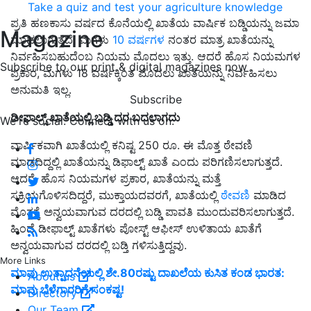
Take a quiz and test your agriculture knowledge
ಪ್ರತಿ ಹಣಕಾಸು ವರ್ಷದ ಕೊನೆಯಲ್ಲಿ ಖಾತೆ
ಯ
ವಾರ್ಷಿಕ ಬಡ್ಡಿಯನ್ನು ಜಮಾ
Magazine
ಮಾಡಲಾಗುತ್ತದೆ. ಮಗಳು
10 ವರ್ಷಗಳ
ನಂತರ ಮಾತ್ರ ಖಾತೆಯನ್ನು
ನಿರ್ವಹಿಸಬಹುದೆಂಬ ನಿಯಮ ಮೊದಲು ಇತ್ತು. ಆದರೆ ಹೊಸ ನಿಯಮಗಳ
Subscribe to our print & digital magazines now
ಪ್ರಕಾರ, ಮಗಳು 18 ವರ್ಷಕ್ಕಿಂತ ಮೊದಲು ಖಾತೆಯನ್ನು ನಿರ್ವಹಿಸಲು
ಅನುಮತಿ ಇಲ್ಲ.
Subscribe
ಡೀಫಾಲ್ಸ್ ಖಾತೆಯಲ್ಲಿ ಬಡ್ಡಿ ದರ ಬದಲಾಗದು
We're social. Connect with us on:
ವಾರ್ಷಿಕವಾಗಿ ಖಾತೆಯಲ್ಲಿ ಕನಿಷ್ಟ 250 ರೂ. ಈ ಮೊತ್ತ ಠೇವಣಿ
ಮಾಡದಿದ್ದಲ್ಲಿ ಖಾತೆಯನ್ನು ಡಿಫಾಲ್ಟ್‌ ಖಾತೆ ಎಂದು ಪರಿಗಣಿಸಲಾಗುತ್ತದೆ.
ಆದರೆ, ಹೊಸ ನಿಯಮಗಳ ಪ್ರಕಾರ, ಖಾತೆಯನ್ನು ಮತ್ತೆ
ಸಕ್ರಿಯಗೊಳಿಸದಿದ್ದರೆ, ಮುಕ್ತಾಯದವರಗೆ, ಖಾತೆಯಲ್ಲಿ
ಠೇವಣಿ
ಮಾಡಿದ
ಮೊತ್ತಕ್ಕೆ ಅನ್ವಯವಾಗುವ ದರದಲ್ಲಿ ಬಡ್ಡಿ ಪಾವತಿ ಮುಂದುವರಿಸಲಾಗುತ್ತದೆ.
ಹಿಂದೆ ಡೀಫಾಲ್ಟ್ ಖಾತೆಗಳು ಪೋಸ್ಟ್ ಆಫೀಸ್ ಉಳಿತಾಯ ಖಾತೆಗೆ
ಅನ್ವಯವಾಗುವ ದರದಲ್ಲಿ ಬಡ್ತಿ ಗಳಿಸುತ್ತಿದ್ದವು.
More Links
ಮಾವು ಉತ್ಪಾದನೆಯಲ್ಲಿ ಶೇ.80ರಷ್ಟು ದಾಖಲೆಯ ಕುಸಿತ ಕಂಡ ಭಾರತ:
About us
ಮಾವು ಬೆಳೆಗಾರರಿಗೆ ಸಂಕಷ್ಟ!
Directory
Our Team