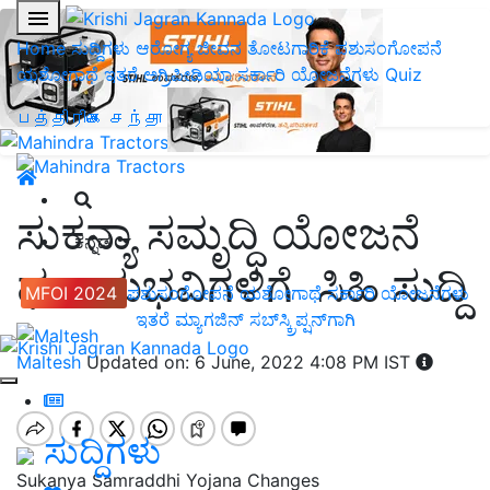
Home
ಸುದ್ದಿಗಳು
ಆರೋಗ್ಯ ಜೀವನ
ತೋಟಗಾರಿಕೆ
ಪಶುಸಂಗೋಪನೆ
ಯಶೋಗಾಥೆ
ಇತರೆ
ಅಗ್ರಿಪೀಡಿಯಾ
ಸರ್ಕಾರಿ ಯೋಜನೆಗಳು
Quiz
பத்திரிகை சந்தா
ಸುಕನ್ಯಾ ಸಮೃದ್ಧಿ ಯೋಜನೆ
ಕನ್ನಡ
ಫಲಾನುಭವಿಗಳಿಗೆ ಸಿಹಿ ಸುದ್ದಿ
MFOI 2024
ಪಶುಸಂಗೋಪನೆ
ಯಶೋಗಾಥೆ
ಸರ್ಕಾರಿ ಯೋಜನೆಗಳು
ಇತರೆ
ಮ್ಯಾಗಜಿನ್‌ ಸಬ್‌ಸ್ಕ್ರಿಪ್ಷನ್‌ಗಾಗಿ
Maltesh
Updated on: 6 June, 2022 4:08 PM IST
ಸುದ್ದಿಗಳು
Sukanya Samraddhi Yojana Changes