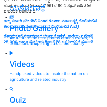
ಯಶೋಗಾಥೆ
ಹಣಕ್ಕೆ ಆದಾಯ ತೆರಿಗೆ ಕಾಯ್ದೆ 1961 ರ 80 ಸಿ ಸೆಕ್ಷನ್ ಅಡಿ ತೆರಿಗೆ
ವಿನಾಯಿತಿ ನೀಡಲಾಗಿದೆ.
ರಾಜ್ಯ ಸರ್ಕಾರಿ ನೌಕರರಿಗೆ Good News: ವರ್ಷಾಂತ್ಯಕ್ಕೆ ದೊರೆಯಲಿದೆ
Photo Gallery
ಕೇಂದ್ರ ಮಾದರಿ ವೇತನ! ಯಾವಾಗ ದೊರೆಯಲಿದೆ ಗೊತ್ತೆ?
ಹೆಣ್ಣುಮಕ್ಕಳಿಗೆ ಸರ್ಕಾರದಿಂದ ಭರ್ಜರಿ ಕೊಡುಗೆ: ಕಾಲೇಜು ಪ್ರವೇಶಕ್ಕೆ
We capture the best photos around events,
25,000 ಹಾಗೂ ವೈದ್ಯಕೀಯ ಶಿಕ್ಷಣಕ್ಕೆ ₹8 ಲಕ್ಷ ನೀಡಲಿದೆ ಸರ್ಕಾರ!
exhibitions happening across the country
Videos
Handpicked videos to inspire the nation on
agriculture and related industry
Quiz