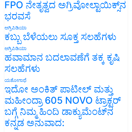
FPO ನೇತೃತ್ವದ ಅಗ್ರಿವೋಲ್ಟಾಯಿಕ್ಸ್‌ನ
ಭರವಸೆ
ಅಗ್ರಿಪಿಡಿಯಾ
ಕಬ್ಬು ಬೆಳೆಯಲು ಸೂಕ್ತ ಸಲಹೆಗಳು
ಅಗ್ರಿಪಿಡಿಯಾ
ಹವಾಮಾನ ಬದಲಾವಣೆಗೆ ತಕ್ಕ ಕೃಷಿ
ಸಲಹೆಗಳು
ಯಶೋಗಾಥೆ
ಇದೋ ಅಂಕಿತ್ ಪಾಟೀಲ್ ಮತ್ತು
ಮಹೀಂದ್ರಾ 605 NOVO ಟ್ರಾಕ್ಟರ್
ಬಗ್ಗೆ ನಿಮ್ಮ ಹಿಂದಿ ಡಾಕ್ಯುಮೆಂಟ್‌ನ
ಕನ್ನಡ ಅನುವಾದ: