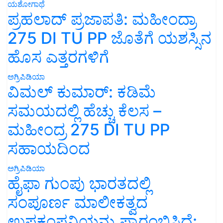
ಯಶೋಗಾಥೆ
ಪ್ರಹಲಾದ್ ಪ್ರಜಾಪತಿ: ಮಹೀಂದ್ರಾ
275 DI TU PP ಜೊತೆಗೆ ಯಶಸ್ಸಿನ
ಹೊಸ ಎತ್ತರಗಳಿಗೆ
ಅಗ್ರಿಪಿಡಿಯಾ
ವಿಮಲ್ ಕುಮಾರ್: ಕಡಿಮೆ
ಸಮಯದಲ್ಲಿ ಹೆಚ್ಚು ಕೆಲಸ –
ಮಹೀಂದ್ರ 275 DI TU PP
ಸಹಾಯದಿಂದ
ಅಗ್ರಿಪಿಡಿಯಾ
ಹೈಫಾ ಗುಂಪು ಭಾರತದಲ್ಲಿ
ಸಂಪೂರ್ಣ ಮಾಲೀಕತ್ವದ
ಉಪಕಂಪನಿಯನ್ನು ಪ್ರಾರಂಭಿಸಿದೆ: