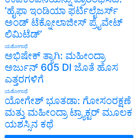
‘ಹೈಫಾ ಇಂಡಿಯಾ ಫರ್ಟಿಲೈಜರ್ಸ್
ಅಂಡ್ ಟೆಕ್ನೋಲಾಜೀಸ್ ಪ್ರೈವೇಟ್
ಲಿಮಿಟೆಡ್’
ಯಶೋಗಾಥೆ
ಅಭಿಷೇಕ್ ತ್ಯಾಗಿ: ಮಹೀಂದ್ರಾ
ಅರ್ಜುನ್ 605 DI ಜೊತೆ ಹೊಸ
ಎತ್ತರಗಳಿಗೆ
ಯಶೋಗಾಥೆ
ಯೋಗೇಶ್ ಭೂತಡಾ: ಗೋಸಂರಕ್ಷಣೆ
ಮತ್ತು ಮಹೀಂದ್ರಾ ಟ್ರ್ಯಾಕ್ಟರ್ ಮೂಲಕ
ಯಶಸ್ಸಿನ ಕಥೆ