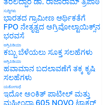
ತರಲಿದ್ದಾರೆ ಡಾ. ರಾಜಾರಾಮ್ ತ್ರಿಪಾಠಿ
ಸುದ್ದಿಗಳು
ಭಾರತದ ಗ್ರಾಮೀಣ ಆರ್ಥಿಕತೆಗೆ
FPO ನೇತೃತ್ವದ ಅಗ್ರಿವೋಲ್ಟಾಯಿಕ್ಸ್‌ನ
ಭರವಸೆ
ಅಗ್ರಿಪಿಡಿಯಾ
ಕಬ್ಬು ಬೆಳೆಯಲು ಸೂಕ್ತ ಸಲಹೆಗಳು
ಅಗ್ರಿಪಿಡಿಯಾ
ಹವಾಮಾನ ಬದಲಾವಣೆಗೆ ತಕ್ಕ ಕೃಷಿ
ಸಲಹೆಗಳು
ಯಶೋಗಾಥೆ
ಇದೋ ಅಂಕಿತ್ ಪಾಟೀಲ್ ಮತ್ತು
ಮಹೀಂದ್ರಾ 605 NOVO ಟ್ರಾಕ್ಟರ್