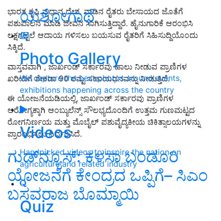
ಯಶೋಗಾಥೆ
ಭಾರತ ಕೃಷಿ ಪ್ರಧಾನ ದೇಶ. ನಾಡಿನ ರೈತರು ಬೇಸಾಯದ ಜೊತೆಗೆ
ಪಶುಪಾಲನೆ ಮಾಡಿ ಜೀವನ ಸಾಗಿಸುತ್ತಿದ್ದಾರೆ. ಹೈನುಗಾರಿಕೆ ಆರಂಭಿಸಿ
ಲಕ್ಷಗಟ್ಟಲೆ ಆದಾಯ ಗಳಿಸಲು ಬಯಸುವ ರೈತರಿಗೆ ಸಿಹಿಸುದ್ದಿಯೊಂದು
ಸಿಕ್ಕಿದೆ.
Photo Gallery
ವಾಸ್ತವವಾಗಿ , ಜಾರ್ಖಂಡ್ ಸರ್ಕಾರವು ಹಾಲು ನೀಡುವ ಪ್ರಾಣಿಗಳ
We capture the best photos around events,
ಖರೀದಿಗೆ ಶೇಕಡಾ 90 ರಷ್ಟು ಸಹಾಯಧನವನ್ನು ನೀಡುತ್ತಿದೆ.
exhibitions happening across the country
ಈ ಯೋಜನೆಯಡಿಯಲ್ಲಿ, ಜಾರ್ಖಂಡ್ ಸರ್ಕಾರವು ಪ್ರಾಣಿಗಳ
ಆರೋಗ್ಯಕ್ಕಾಗಿ ಆಂಬ್ಯುಲೆನ್ಸ್ ಸೌಲಭ್ಯದೊಂದಿಗೆ ಉತ್ತಮ ಗುಣಮಟ್ಟದ
ರೋಗನಿರ್ಣಯ ಮತ್ತು ಮೊಬೈಲ್ ಪಶುವೈದ್ಯಕೀಯ ಚಿಕಿತ್ಸಾಲಯಗಳನ್ನು
Videos
ಪ್ರಾರಂಭಿಸಲು ನಿರ್ಧರಿಸಿದೆ.
Handpicked videos to inspire the nation on
ಗುಡ್‌ನ್ಯೂಸ್‌: ಕಳಸಾ ಬಂಡೂರಿ
agriculture and related industry
ಯೋಜನೆಗೆ ಕೇಂದ್ರದ ಒಪ್ಪಿಗೆ– ಸಿಎಂ
ಬಸವರಾಜ ಬೊಮ್ಮಾಯಿ
Quiz