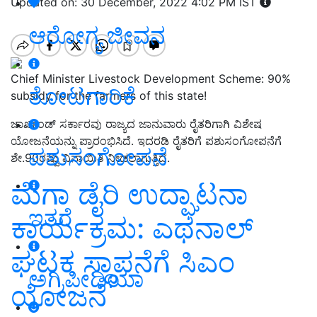
Updated on: 30 December, 2022 4:02 PM IST
ಆರೋಗ್ಯ ಜೀವನ
Chief Minister Livestock Development Scheme: 90%
ತೋಟಗಾರಿಕೆ
subsidy for the farmers of this state!
ಜಾರ್ಖಂಡ್ ಸರ್ಕಾರವು ರಾಜ್ಯದ ಜಾನುವಾರು ರೈತರಿಗಾಗಿ ವಿಶೇಷ
ಯೋಜನೆಯನ್ನು ಪ್ರಾರಂಭಿಸಿದೆ. ಇದರಡಿ ರೈತರಿಗೆ ಪಶುಸಂಗೋಪನೆಗೆ
ಪಶುಸಂಗೋಪನೆ
ಶೇ.90ರಷ್ಟು ವಿನಾಯಿತಿ ನೀಡಲಾಗುತ್ತಿದೆ.
ಮೆಗಾ ಡೈರಿ ಉದ್ಘಾಟನಾ
ಇತರೆ
ಕಾರ್ಯಕ್ರಮ: ಎಥನಾಲ್
ಘಟಕ ಸ್ಥಾಪನೆಗೆ ಸಿಎಂ
ಅಗ್ರಿಪೀಡಿಯಾ
ಯೋಜನೆ