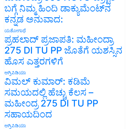
ಬಗ್ಗೆ ನಿಮ್ಮ ಹಿಂದಿ ಡಾಕ್ಯುಮೆಂಟ್‌ನ
ಕನ್ನಡ ಅನುವಾದ:
ಯಶೋಗಾಥೆ
ಪ್ರಹಲಾದ್ ಪ್ರಜಾಪತಿ: ಮಹೀಂದ್ರಾ
275 DI TU PP ಜೊತೆಗೆ ಯಶಸ್ಸಿನ
ಹೊಸ ಎತ್ತರಗಳಿಗೆ
ಅಗ್ರಿಪಿಡಿಯಾ
ವಿಮಲ್ ಕುಮಾರ್: ಕಡಿಮೆ
ಸಮಯದಲ್ಲಿ ಹೆಚ್ಚು ಕೆಲಸ –
ಮಹೀಂದ್ರ 275 DI TU PP
ಸಹಾಯದಿಂದ
ಅಗ್ರಿಪಿಡಿಯಾ