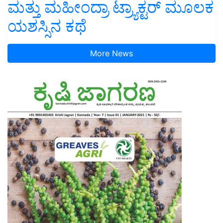
ಮತ್ತು ಮಹೀಂದ್ರಾ ಟ್ರ್ಯಾಕ್ಟರ್ ಮೂಲಕ
ಯಶಸ್ಸಿನ ಕಥೆ
More News