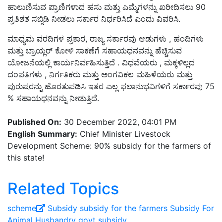
ಹಾಲುಣಿಸುವ ಪ್ರಾಣಿಗಳಾದ ಹಸು ಮತ್ತು ಎಮ್ಮೆಗಳನ್ನು ಖರೀದಿಸಲು 90
ಪ್ರತಿಶತ ಸಬ್ಸಿಡಿ ನೀಡಲು ಸರ್ಕಾರ ನಿರ್ಧರಿಸಿದೆ ಎಂದು ವಿವರಿಸಿ.
ಮಾಧ್ಯಮ ವರದಿಗಳ ಪ್ರಕಾರ, ರಾಜ್ಯ ಸರ್ಕಾರವು ಆಡುಗಳು , ಹಂದಿಗಳು
ಮತ್ತು ಬ್ರಾಯ್ಲರ್ ಕೋಳಿ ಸಾಕಣೆಗೆ ಸಹಾಯಧನವನ್ನು ಹೆಚ್ಚಿಸುವ
ಯೋಜನೆಯಲ್ಲಿ ಕಾರ್ಯನಿರ್ವಹಿಸುತ್ತಿದೆ . ವಿಧವೆಯರು , ಮಕ್ಕಳಿಲ್ಲದ
ದಂಪತಿಗಳು , ನಿರ್ಗತಿಕರು ಮತ್ತು ಅಂಗವಿಕಲ ಮಹಿಳೆಯರು ಮತ್ತು
ಪುರುಷರನ್ನು ಹೊರತುಪಡಿಸಿ ಇತರ ಎಲ್ಲ ಫಲಾನುಭವಿಗಳಿಗೆ ಸರ್ಕಾರವು 75
% ಸಹಾಯಧನವನ್ನು ನೀಡುತ್ತಿದೆ.
Published On:
30 December 2022, 04:01 PM
English Summary:
Chief Minister Livestock
Development Scheme: 90% subsidy for the farmers of
this state!
Related Topics
scheme
Subsidy
subsidy for the farmers
Subsidy For
Animal Husbandry
govt subsidy