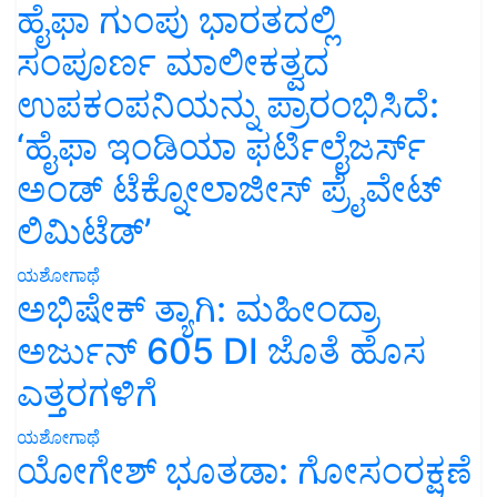
ಹೈಫಾ ಗುಂಪು ಭಾರತದಲ್ಲಿ
ಸಂಪೂರ್ಣ ಮಾಲೀಕತ್ವದ
ಉಪಕಂಪನಿಯನ್ನು ಪ್ರಾರಂಭಿಸಿದೆ:
‘ಹೈಫಾ ಇಂಡಿಯಾ ಫರ್ಟಿಲೈಜರ್ಸ್
ಅಂಡ್ ಟೆಕ್ನೋಲಾಜೀಸ್ ಪ್ರೈವೇಟ್
ಲಿಮಿಟೆಡ್’
ಯಶೋಗಾಥೆ
ಅಭಿಷೇಕ್ ತ್ಯಾಗಿ: ಮಹೀಂದ್ರಾ
ಅರ್ಜುನ್ 605 DI ಜೊತೆ ಹೊಸ
ಎತ್ತರಗಳಿಗೆ
ಯಶೋಗಾಥೆ
ಯೋಗೇಶ್ ಭೂತಡಾ: ಗೋಸಂರಕ್ಷಣೆ