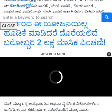
Contact
ಇದರ ಅಡಿಯಲ್ಲಿ, ಹಸು ಸಾಕಣೆ , ಮೇಕೆ ಸಾಕಣೆ , ಕೋಳಿ ಸಾಕಣೆ ,
ಬಾತುಕೋಳಿ ಸಾಕಣೆ ಮತ್ತು ಹಂದಿ ಸಾಕಣೆ ಇತ್ಯಾದಿಗಳನ್ನು ಸೇರಿಸಲಾಗಿದೆ.
ಸರ್ಕಾರದ ಈ ಯೋಜನೆಯಲ್ಲಿ
CLOSE
ಹೂಡಿಕೆ ಮಾಡಿದರೆ ದೊರೆಯಲಿದೆ
ಬರೋಬ್ಬರಿ 2 ಲಕ್ಷ ಮಾಸಿಕ ಪಿಂಚಣಿ!
ADVERTISEMENT
ಬೆಂಕಿ ಮತ್ತು ರಸ್ತೆ ಅಪಘಾತಗಳು ಅಥವಾ ನೈಸರ್ಗಿಕ ವಿಕೋಪಗಳಿಂದ
ಹಾನಿಗೊಳಗಾದ ಕುಟುಂಬಗಳ ಮಹಿಳೆಯರಿಗೆ ಮಾತ್ರ ಎರಡು