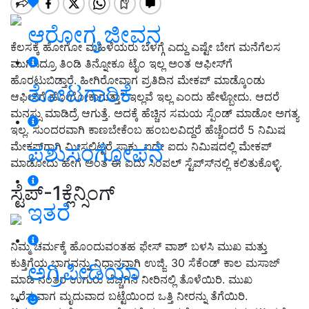
ಆರೋಗ್ಯ ಜೀವನ
ಕೆಲಸಕ್ಕೆ ಹೋಗೋ ಮಹಿಳೆಯರು ಬೆಳಗ್ಗೆ ಎದ್ದು ಎಷ್ಟೇ ಬೇಗ ಮನೆಗೆಲಸ
ಮುಗಿಸಿದ್ರೂ ತಿಂಡಿ ತಿನ್ನೋಕೂ ಟೈಂ ಇಲ್ಲ ಅಂತ ಆಫೀಸ್‍ಗೆ
ಹೊರಟುಬಿಡ್ತಾರೆ. ಹೀಗಿರೋವಾಗ ಪ್ರತಿದಿನ ಮೇಕಪ್ ಮಾಡ್ಕೊಂಡು
ತೋಟಗಾರಿಕೆ
ಆಫೀಸಿಗೆ ಹೋಗೋಕಾಗುತ್ತಾ
?
ಇಲ್ಲವೆ ಇಲ್ಲ ಎಂದು ಹೇಳ್ಬೋದು. ಆದರೆ
ಮನಸ್ಸು ಮಾಡಿದ್ರೆ ಆಗುತ್ತೆ. ಅದಕ್ಕೆ ಹೆಚ್ಚಿನ ಸಮಯ ಸ್ಪೆಂಡ್ ಮಾಡೋ ಅಗತ್ಯ
ಇಲ್ಲ. ಸುಂದರವಾಗಿ ಕಾಣಬೇಕೆಂಬ ಹಂಬಲವಿದ್ದರೆ ಹೆಚ್ಚೆಂದರೆ
5
ನಿಮಿಷ
ಮೇಕಪ್‍ಗಾಗಿ ಮೀಸಲಿಟ್ಟರೆ ಸಾಕು. ಐದೇ ಐದು ನಿಮಿಷದಲ್ಲಿ ಮೇಕಪ್
ಪಶುಸಂಗೋಪನೆ
ಮಾಡೋದು ಹೇಗೆ ಅಂತ ಈ ಐದು ಸಿಂಪಲ್ ಸ್ಟೆಪ್ಸ್‍ನಲ್ಲಿ ಕಲಿತುಕೊಳ್ಳಿ.
ಸ್ಟೆಪ್-1ಕ್ಲೆನ್ಸಿಂಗ್
ಇತರೆ
ನಿಮ್ಮ ಚರ್ಮಕ್ಕೆ ಹೊಂದುವಂತಹ ಫೇಸ್ ವಾಶ್ ಬಳಸಿ ಮುಖ ಮತ್ತು
ಕುತ್ತಿಗೆಯ ಭಾಗವನ್ನು ನಿಧಾನವಾಗಿ ಉಜ್ಜಿ.
30
ಸೆಕೆಂಡ್ ಕಾಲ ಮಸಾಜ್
ಅಗ್ರಿಪೀಡಿಯಾ
ಮಾಡಿ ನಂತರ ಉಗುರು ಬೆಚ್ಚಗಿನ ನೀರಿನಲ್ಲಿ ತೊಳೆಯಿರಿ. ಮುಖ
ಒರೆಸುವಾಗ ಮೃದುವಾದ ಬಟ್ಟೆಯಿಂದ ಒತ್ತಿ ನೀರನ್ನು ತೆಗೆಯಿರಿ.