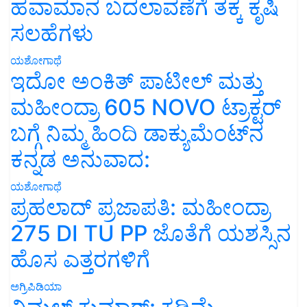
ಹವಾಮಾನ ಬದಲಾವಣೆಗೆ ತಕ್ಕ ಕೃಷಿ
ಸಲಹೆಗಳು
ಯಶೋಗಾಥೆ
ಇದೋ ಅಂಕಿತ್ ಪಾಟೀಲ್ ಮತ್ತು
ಮಹೀಂದ್ರಾ 605 NOVO ಟ್ರಾಕ್ಟರ್
ಬಗ್ಗೆ ನಿಮ್ಮ ಹಿಂದಿ ಡಾಕ್ಯುಮೆಂಟ್‌ನ
ಕನ್ನಡ ಅನುವಾದ:
ಯಶೋಗಾಥೆ
ಪ್ರಹಲಾದ್ ಪ್ರಜಾಪತಿ: ಮಹೀಂದ್ರಾ
275 DI TU PP ಜೊತೆಗೆ ಯಶಸ್ಸಿನ
ಹೊಸ ಎತ್ತರಗಳಿಗೆ
ಅಗ್ರಿಪಿಡಿಯಾ