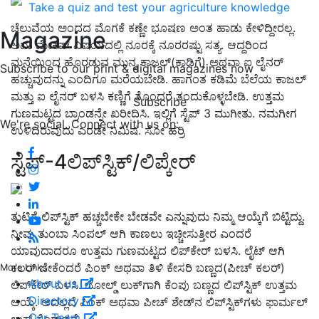
Take a quiz and test your agriculture knowledge
ಚೆಲುವೆಯ ಅಂದದ ಮೊಗಕೆ ಕಣ್ಣೇ ಭೂಷಣ ಅಂತ ಹಾಡು ಕೇಳಿದ್ದೀರಲ್ಲ.
Magazine
ಅದು ಮೇಕಪ್ ವಿಷಯದಲ್ಲಿ ನೂರಕ್ಕೆ ನೂರರಷ್ಟು ಸತ್ಯ. ಆದ್ದರಿಂದ
ಮನೆಯಿಂದ ಹೊರಡುವ ಮುನ್ನ ಕಾಜಲ್(ಕಾಡಿಗೆ) ಅಥವಾ ಐ ಲೈನರ್
Subscribe to our print & digital magazines now
ಹಚ್ಚುವುದನ್ನು ಎಂದಿಗೂ ಮರೆಯಬೇಡಿ. ಹಾಗಂತ ಕಡಿಮೆ ಬೆಲೆಯ ಕಾಜಲ್
ಮತ್ತು ಐ ಲೈನರ್ ಬಳಸಿ ಕಣ್ಣಿಗೆ ತೊಂದರೆ ತಂದುಕೊಳ್ಳಬೇಡಿ. ಉತ್ತಮ
Subscribe
ಗುಣಮಟ್ಟದ ಬ್ರಾಂಡನ್ನೇ ಖರೀದಿಸಿ. ಇಲ್ಲಿಗೆ ಸ್ಟೆಪ್
3
ಮುಗೀತು. ನಮಗೀಗ
We're social. Connect with us on:
ಉಳಿದಿರುವುದು ಎರಡೇ ನಿಮಿಷ. ಸೋ ಹರ್ರಿ
ಸ್ಟೆಪ್-4ಲಿಪ್‍ಸ್ಟಿಕ್/ಲಿಪ್ಕೇರ್
ತುಟಿಗೆ ಲಿಪ್‍ಸ್ಟಿಕ್ ಹಚ್ಚಬೇಕೇ ಬೇಡವೇ ಎನ್ನುವುದು ನಿಮ್ಮ ಆಯ್ಕೆಗೆ ಬಿಟ್ಟಿದ್ದು.
ನೀವು ತುಂಬಾ ಸಿಂಪಲ್ ಆಗಿ ಕಾಣಲು ಇಚ್ಚೀಸುತ್ತೀರ ಎಂದರೆ
ಯಾವುದಾದರೂ ಉತ್ತಮ ಗುಣಮಟ್ಟದ ಲಿಪ್‍ಕೇರ್ ಬಳಸಿ. ಲೈಟ್ ಆಗಿ
ಕಲರ್ ಬೇಕೆಂದರೆ ಪಿಂಕ್ ಅಥವಾ ತಿಳಿ ಕೇಸರಿ ಬಣ್ಣದ(ಪೀಚ್ ಕಲರ್)
More Links
About us
ಲಿಪ್‍ಕೇರ್ ಬಳಸಿ. ಬೋಲ್ಡ್ ಲುಕ್‍ಗಾಗಿ ಕೆಂಪು ಬಣ್ಣದ ಲಿಪ್‍ಸ್ಟಿಕ್ ಉತ್ತಮ
Directory
ಆಯ್ಕೆ. ಅದಲ್ಲದೆ ಪಿಂಕ್ ಅಥವಾ ಪೀಚ್ ಶೇಡ್‍ನ ಲಿಪ್‍ಸ್ಟಿಕ್‍ಗಳು ಫಾರ್ಮಲ್
Our Team
ಲುಕ್ ಕೊಡುತ್ತವೆ.