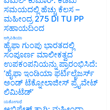
ವಿಮಲ್ ಕುಮಾರ್: ಕಡಿಮೆ
ಸಮಯದಲ್ಲಿ ಹೆಚ್ಚು ಕೆಲಸ –
ಮಹೀಂದ್ರ 275 DI TU PP
ಸಹಾಯದಿಂದ
ಅಗ್ರಿಪಿಡಿಯಾ
ಹೈಫಾ ಗುಂಪು ಭಾರತದಲ್ಲಿ
ಸಂಪೂರ್ಣ ಮಾಲೀಕತ್ವದ
ಉಪಕಂಪನಿಯನ್ನು ಪ್ರಾರಂಭಿಸಿದೆ:
‘ಹೈಫಾ ಇಂಡಿಯಾ ಫರ್ಟಿಲೈಜರ್ಸ್
ಅಂಡ್ ಟೆಕ್ನೋಲಾಜೀಸ್ ಪ್ರೈವೇಟ್
ಲಿಮಿಟೆಡ್’
ಯಶೋಗಾಥೆ
ಅಭಿಷೇಕ್ ತ್ಯಾಗಿ: ಮಹೀಂದ್ರಾ