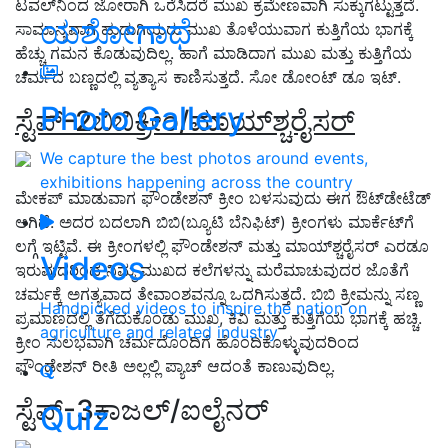
ಟವಲ್‍ನಿಂದ ಜೋರಾಗಿ ಒರೆಸಿದರೆ ಮುಖ ಕ್ರಮೇಣವಾಗಿ ಸುಕ್ಕುಗಟ್ಟುತ್ತದೆ.
ಯಶೋಗಾಥೆ
ಸಾಮಾನ್ಯವಾಗಿ ಹುಡುಗಿಯರು ಮುಖ ತೊಳೆಯುವಾಗ ಕುತ್ತಿಗೆಯ ಭಾಗಕ್ಕೆ
ಹೆಚ್ಚು ಗಮನ ಕೊಡುವುದಿಲ್ಲ. ಹಾಗೆ ಮಾಡಿದಾಗ ಮುಖ ಮತ್ತು ಕುತ್ತಿಗೆಯ
ಚರ್ಮದ ಬಣ್ಣದಲ್ಲಿ ವ್ಯತ್ಯಾಸ ಕಾಣಿಸುತ್ತದೆ. ಸೋ ಡೋಂಟ್ ಡೂ ಇಟ್.
Photo Gallery
ಸ್ಟೆಪ್-2
ಬಿಬಿಕ್ರೀಂ/ಮಾಯ್‍ಶ್ಚರೈಸರ್
We capture the best photos around events,
exhibitions happening across the country
ಮೇಕಪ್ ಮಾಡುವಾಗ ಫೌಂಡೇಶನ್ ಕ್ರೀಂ ಬಳಸುವುದು ಈಗ ಔಟ್‍ಡೇಟೆಡ್
ಆಗಿದೆ. ಅದರ ಬದಲಾಗಿ ಬಿಬಿ(ಬ್ಯೂಟಿ ಬೆನಿಫಿಟ್) ಕ್ರೀಂಗಳು ಮಾರ್ಕೆಟ್‍ಗೆ
ಲಗ್ಗೆ ಇಟ್ಟಿವೆ. ಈ ಕ್ರೀಂಗಳಲ್ಲಿ ಫೌಂಡೇಶನ್ ಮತ್ತು ಮಾಯ್‍ಶ್ಚರೈಸರ್ ಎರಡೂ
Videos
ಇರುವುದರಿಂದ ನಿಮ್ಮ ಮುಖದ ಕಲೆಗಳನ್ನು ಮರೆಮಾಚುವುದರ ಜೊತೆಗೆ
ಚರ್ಮಕ್ಕೆ ಅಗತ್ಯವಾದ ತೇವಾಂಶವನ್ನೂ ಒದಗಿಸುತ್ತದೆ. ಬಿಬಿ ಕ್ರೀಮನ್ನು ಸಣ್ಣ
Handpicked videos to inspire the nation on
ಪ್ರಮಾಣದಲ್ಲಿ ತೆಗೆದುಕೊಂಡು ಮುಖ
,
ಕಿವಿ ಮತ್ತು ಕುತ್ತಿಗೆಯ ಭಾಗಕ್ಕೆ ಹಚ್ಚಿ.
agriculture and related industry
ಕ್ರೀಂ ಸುಲಭವಾಗಿ ಚರ್ಮದೊಂದಿಗೆ ಹೊಂದಿಕೊಳ್ಳುವುದರಿಂದ
ಫೌಂಡೇಶನ್ ರೀತಿ ಅಲ್ಲಲ್ಲಿ ಪ್ಯಾಚ್ ಆದಂತೆ ಕಾಣುವುದಿಲ್ಲ.
ಸ್ಟೆಪ್-3ಕಾಜಲ್/ಐಲೈನರ್
Quiz