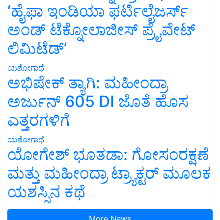
‘ಹೈಫಾ ಇಂಡಿಯಾ ಫರ್ಟಿಲೈಜರ್ಸ್
ಅಂಡ್ ಟೆಕ್ನೋಲಾಜೀಸ್ ಪ್ರೈವೇಟ್
ಲಿಮಿಟೆಡ್’
ಯಶೋಗಾಥೆ
ಅಭಿಷೇಕ್ ತ್ಯಾಗಿ: ಮಹೀಂದ್ರಾ
ಅರ್ಜುನ್ 605 DI ಜೊತೆ ಹೊಸ
ಎತ್ತರಗಳಿಗೆ
ಯಶೋಗಾಥೆ
ಯೋಗೇಶ್ ಭೂತಡಾ: ಗೋಸಂರಕ್ಷಣೆ
ಮತ್ತು ಮಹೀಂದ್ರಾ ಟ್ರ್ಯಾಕ್ಟರ್ ಮೂಲಕ
ಯಶಸ್ಸಿನ ಕಥೆ
More News