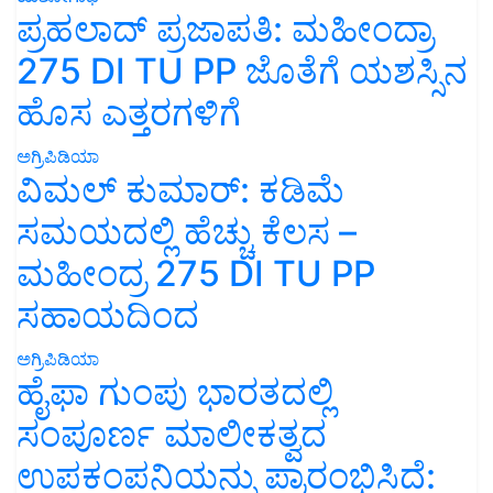
ಪ್ರಹಲಾದ್ ಪ್ರಜಾಪತಿ: ಮಹೀಂದ್ರಾ
275 DI TU PP ಜೊತೆಗೆ ಯಶಸ್ಸಿನ
ಹೊಸ ಎತ್ತರಗಳಿಗೆ
ಅಗ್ರಿಪಿಡಿಯಾ
ವಿಮಲ್ ಕುಮಾರ್: ಕಡಿಮೆ
ಸಮಯದಲ್ಲಿ ಹೆಚ್ಚು ಕೆಲಸ –
ಮಹೀಂದ್ರ 275 DI TU PP
ಸಹಾಯದಿಂದ
ಅಗ್ರಿಪಿಡಿಯಾ
ಹೈಫಾ ಗುಂಪು ಭಾರತದಲ್ಲಿ
ಸಂಪೂರ್ಣ ಮಾಲೀಕತ್ವದ
ಉಪಕಂಪನಿಯನ್ನು ಪ್ರಾರಂಭಿಸಿದೆ: