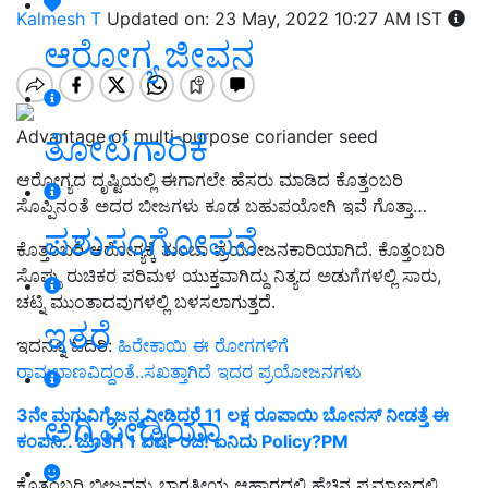
Kalmesh T
Updated on: 23 May, 2022 10:27 AM IST
ಆರೋಗ್ಯ ಜೀವನ
Advantage of multi-purpose coriander seed
ತೋಟಗಾರಿಕೆ
ಆರೋಗ್ಯದ ದೃಷ್ಟಿಯಲ್ಲಿ ಈಗಾಗಲೇ ಹೆಸರು ಮಾಡಿದ ಕೊತ್ತಂಬರಿ
ಸೊಪ್ಪಿನಂತೆ ಅದರ ಬೀಜಗಳು ಕೂಡ ಬಹುಪಯೋಗಿ ಇವೆ ಗೊತ್ತಾ…
ಪಶುಸಂಗೋಪನೆ
ಕೊತ್ತಂಬರಿ ಆರೋಗ್ಯಕ್ಕೆ ತುಂಬಾ ಪ್ರಯೋಜನಕಾರಿಯಾಗಿದೆ. ಕೊತ್ತಂಬರಿ
ಸೊಪ್ಪು ರುಚಿಕರ ಪರಿಮಳ ಯುಕ್ತವಾಗಿದ್ದು ನಿತ್ಯದ ಅಡುಗೆಗಳಲ್ಲಿ ಸಾರು,
ಚಟ್ನಿ ಮುಂತಾದವುಗಳಲ್ಲಿ ಬಳಸಲಾಗುತ್ತದೆ.
ಇತರೆ
ಇದನ್ನೂ ಓದಿರಿ:
ಹಿರೇಕಾಯಿ ಈ ರೋಗಗಳಿಗೆ
ರಾಮಬಾಣವಿದ್ದಂತೆ..ಸಖತ್ತಾಗಿದೆ ಇದರ ಪ್ರಯೋಜನಗಳು
3ನೇ ಮಗುವಿಗೆ ಜನ್ಮ ನೀಡಿದರೆ 11 ಲಕ್ಷ ರೂಪಾಯಿ ಬೋನಸ್ ನೀಡತ್ತೆ ಈ
ಅಗ್ರಿಪೀಡಿಯಾ
ಕಂಪನಿ.. ಜೊತೆಗೆ 1 ವರ್ಷ ರಜೆ! ಏನಿದು Policy?
PM
ಕೊತ್ತಂಬರಿ ಬೀಜವನ್ನು ಭಾರತೀಯ ಆಹಾರದಲ್ಲಿ ಹೆಚ್ಚಿನ ಪ್ರಮಾಣದಲ್ಲಿ