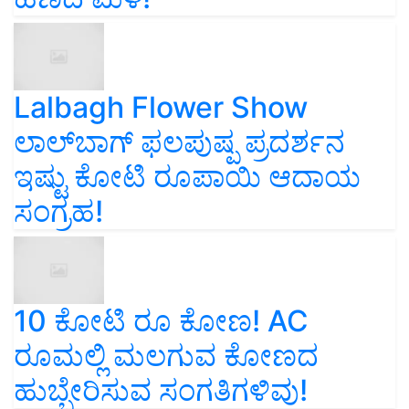
Lalbagh Flower Show
ಲಾಲ್‌ಬಾಗ್ ಫಲಪುಷ್ಪ ಪ್ರದರ್ಶನ
ಇಷ್ಟು ಕೋಟಿ ರೂಪಾಯಿ ಆದಾಯ
ಸಂಗ್ರಹ!
10 ಕೋಟಿ ರೂ ಕೋಣ! AC
ರೂಮಲ್ಲಿ ಮಲಗುವ ಕೋಣದ
ಹುಬ್ಬೇರಿಸುವ ಸಂಗತಿಗಳಿವು!