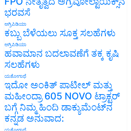
FPO ನೇತೃತ್ವದ ಅಗ್ರಿವೋಲ್ಟಾಯಿಕ್ಸ್‌ನ
ಭರವಸೆ
ಅಗ್ರಿಪಿಡಿಯಾ
ಕಬ್ಬು ಬೆಳೆಯಲು ಸೂಕ್ತ ಸಲಹೆಗಳು
ಅಗ್ರಿಪಿಡಿಯಾ
ಹವಾಮಾನ ಬದಲಾವಣೆಗೆ ತಕ್ಕ ಕೃಷಿ
ಸಲಹೆಗಳು
ಯಶೋಗಾಥೆ
ಇದೋ ಅಂಕಿತ್ ಪಾಟೀಲ್ ಮತ್ತು
ಮಹೀಂದ್ರಾ 605 NOVO ಟ್ರಾಕ್ಟರ್
ಬಗ್ಗೆ ನಿಮ್ಮ ಹಿಂದಿ ಡಾಕ್ಯುಮೆಂಟ್‌ನ
ಕನ್ನಡ ಅನುವಾದ:
ಯಶೋಗಾಥೆ