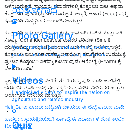
ಬಳಸಲಾಗುತ್ತದೆ. ಸಾಂಬಾರು ಪದಾರ್ಥಗಳಲ್ಲಿ ಕೊತ್ತಂಬರಿ ಬೀಜ ಅಥವಾ
ಯಶೋಗಾಥೆ
ಕೊತ್ತಂಬರಿ ಪುಡಿಯನ್ನು ಬಳಸಲಾಗುತ್ತದೆ. ಅಲ್ಲದೆ, ಆಹಾರ (Food) ವನ್ನು
ಕೊತ್ತಂಬರಿ ಸೊಪ್ಪಿನಿಂದ ಅಲಂಕರಿಸಲಾಗುತ್ತದೆ.
Photo Gallery
ಕೊತ್ತಂಬರಿ ಆರೋಗ್ಯಕ್ಕೆ ತುಂಬಾ ಪ್ರಯೋಜನಕಾರಿಯಾಗಿದೆ. ಕೊತ್ತಂಬರಿ
ಸೊಪ್ಪು (Coriander Leaves) ರುಚಿಕರ ಪರಿಮಳ (Smell)
ಯುಕ್ತವಾಗಿದ್ದು ಸಾರು, ಚಟ್ನಿ ಮುಂತಾದ ಅಡುಗೆಗಳಲ್ಲಿ ಬಳಸಲಾಗುತ್ತದೆ.
We capture the best photos around events,
ಕೊತ್ತಂಬರಿ ಬೀಜ ಕೂಡ ಸಾಕಷ್ಟು ಅನಾರೋಗ್ಯ ಸಮಸ್ಯೆಗಳಿಗೆ ಉಪಯುಕ್ತ.
exhibitions happening across the country
ಪ್ರತಿದಿನ ಕೊತ್ತಂಬರಿ ನೀರನ್ನು ಕುಡಿಯುವುದು ಆರೋಗ್ಯ (Health) ಕ್ಕೆ
ಸಹಕಾರಿಯಾಗಿದೆ.
Videos
ಸ್ವಲ್ಪ ಕೊತ್ತಂಬರಿ ಬೀಜ, ಜೀರಿಗೆ, ಶುಂಠಿಯನ್ನು ಪುಡಿ ಮಾಡಿ ಹಾಲಿನಲ್ಲಿ
ಬೆರೆಸಿ ಬಿಸಿ ಮಾಡಿ ಅದಕ್ಕೆ ಸ್ವಲ್ಪ ಸಕ್ಕರೆಯನ್ನು ಸೇರಿಸಿ ಸೇವಿಸಿದರೆ ಉತ್ತಮ
Handpicked videos to inspire the nation on
ಆರೋಗ್ಯಕರ ಪಾನೀಯ ವಾಗುತ್ತದೆ.
agriculture and related industry
Hair Care: ಕೂದಲು ದಟ್ವವಾಗಿ ಬೆಳೆಯಲು ಈ ಟಿಪ್ಸ್‌ ಫಾಲೋ ಮಾಡಿ
ಕೂದಲು ಉದುರುತ್ತಿದೆಯೇ..? ಹಾಗಾದ್ರೆ ಈ ಪದಾರ್ಥಗಳ ಜೊತೆ ಇಂದೇ
Quiz
ಟೂ ಬಿಟ್ಟು ಬಿಡಿ