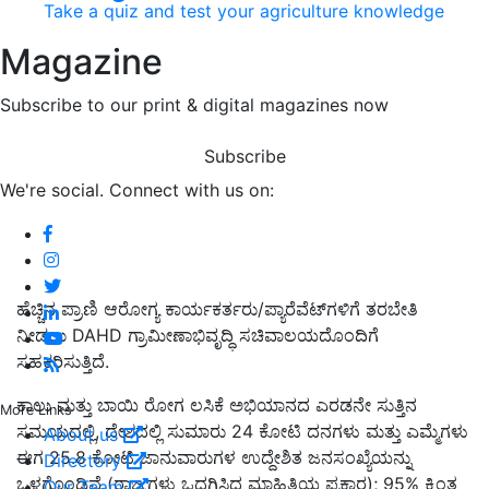
Take a quiz and test your agriculture knowledge
Magazine
Subscribe to our print & digital magazines now
Subscribe
We're social. Connect with us on:
ಹೆಚ್ಚಿನ ಪ್ರಾಣಿ ಆರೋಗ್ಯ ಕಾರ್ಯಕರ್ತರು/ಪ್ಯಾರೆವೆಟ್‌ಗಳಿಗೆ ತರಬೇತಿ
ನೀಡಲು DAHD ಗ್ರಾಮೀಣಾಭಿವೃದ್ಧಿ ಸಚಿವಾಲಯದೊಂದಿಗೆ
ಸಹಕರಿಸುತ್ತಿದೆ.
ಕಾಲು ಮತ್ತು ಬಾಯಿ ರೋಗ ಲಸಿಕೆ ಅಭಿಯಾನದ ಎರಡನೇ ಸುತ್ತಿನ
More Links
ಸಮಯದಲ್ಲಿ, ದೇಶದಲ್ಲಿ ಸುಮಾರು 24 ಕೋಟಿ ದನಗಳು ಮತ್ತು ಎಮ್ಮೆಗಳು
About us
ಈಗ 25.8 ಕೋಟಿ ಜಾನುವಾರುಗಳ ಉದ್ದೇಶಿತ ಜನಸಂಖ್ಯೆಯನ್ನು
Directory
ಒಳಗೊಂಡಿವೆ (ರಾಜ್ಯಗಳು ಒದಗಿಸಿದ ಮಾಹಿತಿಯ ಪ್ರಕಾರ); 95% ಕ್ಕಿಂತ
Our Team