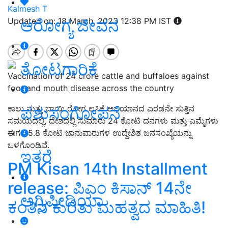
Kalmesh T
ಆರೋಗ್ಯ ಜೀವನ
Updated on: 18 March, 2023 12:38 PM IST
ತೋಟಗಾರಿಕೆ
Vaccination of 24 crore cattle and buffaloes against
foot and mouth disease across the country
ಪಶುಸಂಗೋಪನೆ
ಕಾಲು ಮತ್ತು ಬಾಯಿ ರೋಗ ಲಸಿಕೆ ಅಭಿಯಾನದ ಎರಡನೇ ಸುತ್ತಿನ
ಸಮಯದಲ್ಲಿ, ದೇಶದಲ್ಲಿ ಸುಮಾರು 24 ಕೋಟಿ ದನಗಳು ಮತ್ತು ಎಮ್ಮೆಗಳು
ಈಗ 25.8 ಕೋಟಿ ಜಾನುವಾರುಗಳ ಉದ್ದೇಶಿತ ಜನಸಂಖ್ಯೆಯನ್ನು
ಒಳಗೊಂಡಿವೆ.
ಇತರೆ
PM Kisan 14th Installment
release: ಪಿಎಂ ಕಿಸಾನ್‌ 14ನೇ
ಅಗ್ರಿಪೀಡಿಯಾ
ಕಂತಿನ ಕುರಿತು ಮಹತ್ವದ ಮಾಹಿತಿ!