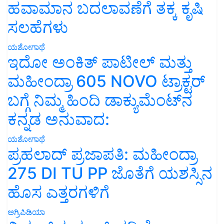
ಹವಾಮಾನ ಬದಲಾವಣೆಗೆ ತಕ್ಕ ಕೃಷಿ
ಸಲಹೆಗಳು
ಯಶೋಗಾಥೆ
ಇದೋ ಅಂಕಿತ್ ಪಾಟೀಲ್ ಮತ್ತು
ಮಹೀಂದ್ರಾ 605 NOVO ಟ್ರಾಕ್ಟರ್
ಬಗ್ಗೆ ನಿಮ್ಮ ಹಿಂದಿ ಡಾಕ್ಯುಮೆಂಟ್‌ನ
ಕನ್ನಡ ಅನುವಾದ:
ಯಶೋಗಾಥೆ
ಪ್ರಹಲಾದ್ ಪ್ರಜಾಪತಿ: ಮಹೀಂದ್ರಾ
275 DI TU PP ಜೊತೆಗೆ ಯಶಸ್ಸಿನ
ಹೊಸ ಎತ್ತರಗಳಿಗೆ
ಅಗ್ರಿಪಿಡಿಯಾ