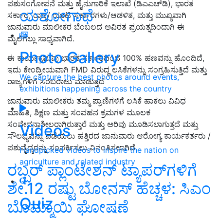
ಪಶುಸಂಗೋಪನೆ ಮತ್ತು ಹೈನುಗಾರಿಕೆ ಇಲಾಖೆ (ಡಿಎಎಚ್‌ಡಿ), ಭಾರತ
ಯಶೋಗಾಥೆ
ಸರ್ಕಾರ, ರಾಜ್ಯ/ ಯುಟಿ ಸರ್ಕಾರಗಳು/ಆಡಳಿತ, ಮತ್ತು ಮುಖ್ಯವಾಗಿ
ಜಾನುವಾರು ಮಾಲೀಕರ ಬೆಂಬಲದ ಅವಿರತ ಪ್ರಯತ್ನದಿಂದಾಗಿ ಈ
ಮೈಲಿಗಲ್ಲು ಸಾಧ್ಯವಾಗಿದೆ.
Photo Gallery
ಈ ಕಾರ್ಯಕ್ರಮವು ಭಾರತ ಸರ್ಕಾರದಿಂದ 100% ಹಣವನ್ನು ಹೊಂದಿದೆ,
ಇದು ಕೇಂದ್ರೀಯವಾಗಿ FMD ವಿರುದ್ಧ ಲಸಿಕೆಗಳನ್ನು ಸಂಗ್ರಹಿಸುತ್ತಿದೆ ಮತ್ತು
We capture the best photos around events,
ರಾಜ್ಯಗಳಿಗೆ ಸರಬರಾಜು ಮಾಡುತ್ತದೆ
exhibitions happening across the country
ಜಾನುವಾರು ಮಾಲೀಕರು ತಮ್ಮ ಪ್ರಾಣಿಗಳಿಗೆ ಲಸಿಕೆ ಹಾಕಲು ವಿವಿಧ
ಮಾಹಿತಿ, ಶಿಕ್ಷಣ ಮತ್ತು ಸಂವಹನ ಕ್ರಮಗಳ ಮೂಲಕ
ಸಂವೇದನಾಶೀಲರಾಗಿರುತ್ತಾರೆ ಮತ್ತು ಅರಿವು ಮೂಡಿಸಲಾಗುತ್ತದೆ ಮತ್ತು
Videos
ಸೌಲಭ್ಯವನ್ನು ಪಡೆಯಲು ಹತ್ತಿರದ ಜಾನುವಾರು ಆರೋಗ್ಯ ಕಾರ್ಯಕರ್ತರು /
ಪಶುವೈದ್ಯರನ್ನು ಸಂಪರ್ಕಿಸಲು ವಿನಂತಿಸಲಾಗಿದೆ.
Handpicked videos to inspire the nation on
agriculture and related industry
ರಬ್ಬರ್ ಪ್ಲಾಂಟೇಶನ್ ಟ್ಯಾಪರ್‌ಗಳಿಗೆ
ಶೇ.12 ರಷ್ಟು ಬೋನಸ್ ಹೆಚ್ಚಳ: ಸಿಎಂ
Quiz
ಬೊಮ್ಮಾಯಿ ಘೋಷಣೆ