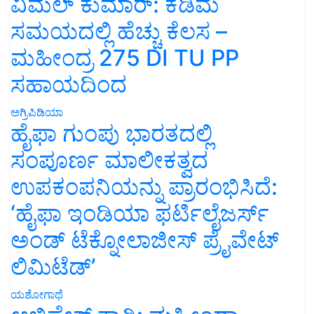
ವಿಮಲ್ ಕುಮಾರ್: ಕಡಿಮೆ
ಸಮಯದಲ್ಲಿ ಹೆಚ್ಚು ಕೆಲಸ –
ಮಹೀಂದ್ರ 275 DI TU PP
ಸಹಾಯದಿಂದ
ಅಗ್ರಿಪಿಡಿಯಾ
ಹೈಫಾ ಗುಂಪು ಭಾರತದಲ್ಲಿ
ಸಂಪೂರ್ಣ ಮಾಲೀಕತ್ವದ
ಉಪಕಂಪನಿಯನ್ನು ಪ್ರಾರಂಭಿಸಿದೆ:
‘ಹೈಫಾ ಇಂಡಿಯಾ ಫರ್ಟಿಲೈಜರ್ಸ್
ಅಂಡ್ ಟೆಕ್ನೋಲಾಜೀಸ್ ಪ್ರೈವೇಟ್
ಲಿಮಿಟೆಡ್’
ಯಶೋಗಾಥೆ