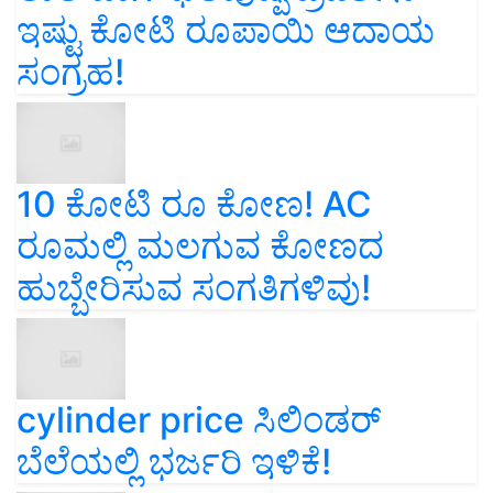
ಇಷ್ಟು ಕೋಟಿ ರೂಪಾಯಿ ಆದಾಯ
ಸಂಗ್ರಹ!
10 ಕೋಟಿ ರೂ ಕೋಣ! AC
ರೂಮಲ್ಲಿ ಮಲಗುವ ಕೋಣದ
ಹುಬ್ಬೇರಿಸುವ ಸಂಗತಿಗಳಿವು!
cylinder price ಸಿಲಿಂಡರ್‌
ಬೆಲೆಯಲ್ಲಿ ಭರ್ಜರಿ ಇಳಿಕೆ!