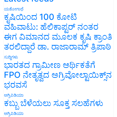
ಯಶೋಗಾಥೆ
ಕೃಷಿಯಿಂದ 100 ಕೋಟಿ
ವಹಿವಾಟು: ಹೆಲಿಕಾಪ್ಟರ್ ನಂತರ
ಈಗ ವಿಮಾನದ ಮೂಲಕ ಕೃಷಿ ಕ್ರಾಂತಿ
ತರಲಿದ್ದಾರೆ ಡಾ. ರಾಜಾರಾಮ್ ತ್ರಿಪಾಠಿ
ಸುದ್ದಿಗಳು
ಭಾರತದ ಗ್ರಾಮೀಣ ಆರ್ಥಿಕತೆಗೆ
FPO ನೇತೃತ್ವದ ಅಗ್ರಿವೋಲ್ಟಾಯಿಕ್ಸ್‌ನ
ಭರವಸೆ
ಅಗ್ರಿಪಿಡಿಯಾ
ಕಬ್ಬು ಬೆಳೆಯಲು ಸೂಕ್ತ ಸಲಹೆಗಳು
ಅಗ್ರಿಪಿಡಿಯಾ