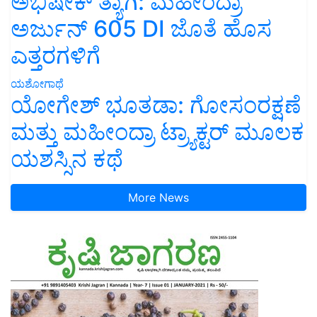
ಅಭಿಷೇಕ್ ತ್ಯಾಗಿ: ಮಹೀಂದ್ರಾ
ಅರ್ಜುನ್ 605 DI ಜೊತೆ ಹೊಸ
ಎತ್ತರಗಳಿಗೆ
ಯಶೋಗಾಥೆ
ಯೋಗೇಶ್ ಭೂತಡಾ: ಗೋಸಂರಕ್ಷಣೆ
ಮತ್ತು ಮಹೀಂದ್ರಾ ಟ್ರ್ಯಾಕ್ಟರ್ ಮೂಲಕ
ಯಶಸ್ಸಿನ ಕಥೆ
More News