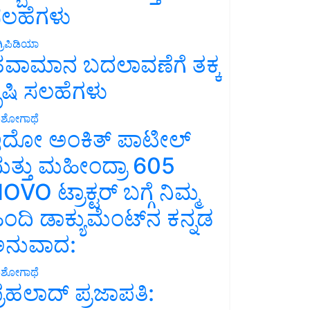
ಲಹೆಗಳು
್ರಿಪಿಡಿಯಾ
ವಾಮಾನ ಬದಲಾವಣೆಗೆ ತಕ್ಕ
ೃಷಿ ಸಲಹೆಗಳು
ಶೋಗಾಥೆ
ದೋ ಅಂಕಿತ್ ಪಾಟೀಲ್
ತ್ತು ಮಹೀಂದ್ರಾ 605
OVO ಟ್ರಾಕ್ಟರ್ ಬಗ್ಗೆ ನಿಮ್ಮ
ಿಂದಿ ಡಾಕ್ಯುಮೆಂಟ್‌ನ ಕನ್ನಡ
ನುವಾದ:
ಶೋಗಾಥೆ
್ರಹಲಾದ್ ಪ್ರಜಾಪತಿ: