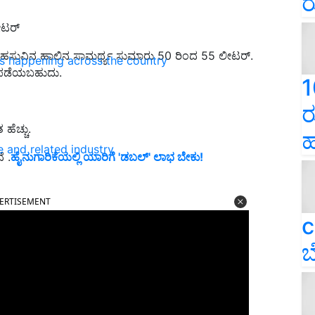
ರ
ೀಟರ್
ತಳಿಯ ಹಸುವಿನ ಹಾಲಿನ ಸಾಮರ್ಥ್ಯ ಸುಮಾರು 50 ರಿಂದ 55 ಲೀಟರ್.
ns happening across the country
 ಪಡೆಯಬಹುದು.
1
ರ
ೆಚ್ಚು.
ಹ
e and related industry
ೆ .
ಹೈನುಗಾರಿಕೆಯಲ್ಲಿ ಯಾರಿಗೆ 'ಡಬಲ್' ಲಾಭ ಬೇಕು!
ERTISEMENT
c
ಬ