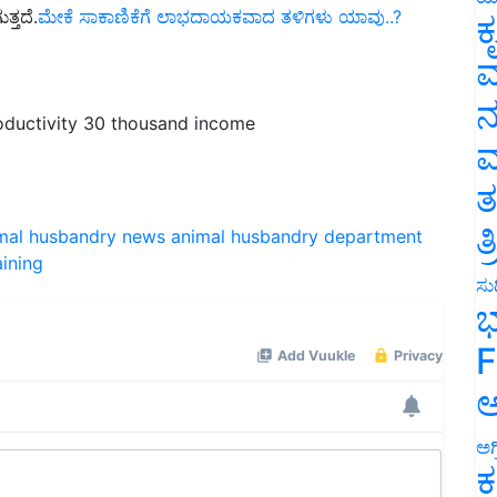
ಕ
ವ
ductivity 30 thousand income
ನ
ಮ
ತ
mal husbandry news
animal husbandry department
ತ
ining
ಸುದ
ಭ
F
ಅ
ಅಗ
ಕ