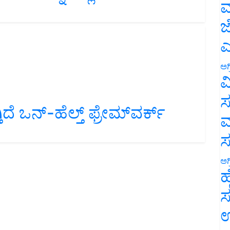
ಮ
ಜ
ಎ
ಅಗ
ವ
ಿದೆ ಒನ್-ಹೆಲ್ತ್ ಫ್ರೇಮ್‌ವರ್ಕ್
ಸ
ಮ
ಅಗ
ಹ
ಸ
ಉ