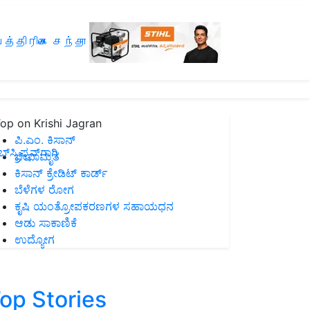
த்திரிகை சந்தா
op on Krishi Jagran
ಪಿ.ಎಂ. ಕಿಸಾನ್
ಸ್ಕ್ರಿಪ್ಷನ್‌ಗಾಗಿ
ಜೀವಾಮೃತ
ಕಿಸಾನ್ ಕ್ರೇಡಿಟ್ ಕಾರ್ಡ್
ಬೆಳೆಗಳ ರೋಗ
ಕೃಷಿ ಯಂತ್ರೋಪಕರಣಗಳ ಸಹಾಯಧನ
ಆಡು ಸಾಕಾಣಿಕೆ
ಉದ್ಯೋಗ
op Stories