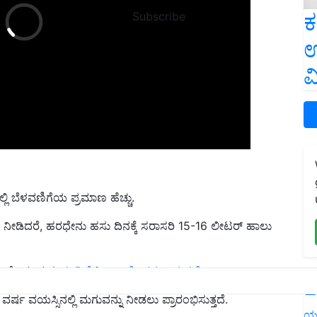
ಕ
Subscribe
ಉ
ವ
ಿ ಬೆಳವಣಿಗೆಯ ಪ್ರಮಾಣ ಹೆಚ್ಚು.
 ನೀಡಿದರೆ, ಹರಧೇನು ಹಸು ದಿನಕ್ಕೆ ಸರಾಸರಿ 15-16 ಲೀಟರ್ ಹಾಲು
 ಮೇವು ಮತ್ತು
4-5 ಕೆಜಿ ಒಣ ಮೇವನ್ನು ತಿನ್ನುತ್ತದೆ.
L
್ಷ ವಯಸ್ಸಿನಲ್ಲಿ ಮಗುವನ್ನು ನೀಡಲು ಪ್ರಾರಂಭಿಸುತ್ತದೆ.
ತ್ತದೆ.
ಮೇಕೆ ಸಾಕಾಣಿಕೆಗೆ ಲಾಭದಾಯಕವಾದ ತಳಿಗಳು ಯಾವು..?
ಯ