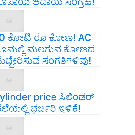
ೂಪಾಯಿ ಆದಾಯ ಸಂಗ್ರಹ!
0 ಕೋಟಿ ರೂ ಕೋಣ! AC
ೂಮಲ್ಲಿ ಮಲಗುವ ಕೋಣದ
ುಬ್ಬೇರಿಸುವ ಸಂಗತಿಗಳಿವು!
ylinder price ಸಿಲಿಂಡರ್‌
ೆಲೆಯಲ್ಲಿ ಭರ್ಜರಿ ಇಳಿಕೆ!