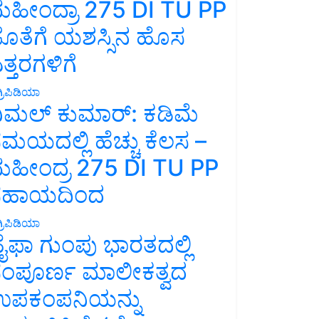
ಹೀಂದ್ರಾ 275 DI TU PP
ೊತೆಗೆ ಯಶಸ್ಸಿನ ಹೊಸ
ತ್ತರಗಳಿಗೆ
್ರಿಪಿಡಿಯಾ
ಿಮಲ್ ಕುಮಾರ್: ಕಡಿಮೆ
ಮಯದಲ್ಲಿ ಹೆಚ್ಚು ಕೆಲಸ –
ಹೀಂದ್ರ 275 DI TU PP
ಸಹಾಯದಿಂದ
್ರಿಪಿಡಿಯಾ
ೈಫಾ ಗುಂಪು ಭಾರತದಲ್ಲಿ
ಂಪೂರ್ಣ ಮಾಲೀಕತ್ವದ
ಪಕಂಪನಿಯನ್ನು