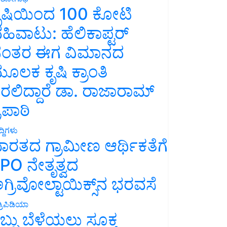
ೃಷಿಯಿಂದ 100 ಕೋಟಿ
ಹಿವಾಟು: ಹೆಲಿಕಾಪ್ಟರ್
ಂತರ ಈಗ ವಿಮಾನದ
ೂಲಕ ಕೃಷಿ ಕ್ರಾಂತಿ
ರಲಿದ್ದಾರೆ ಡಾ. ರಾಜಾರಾಮ್
್ರಿಪಾಠಿ
್ದಿಗಳು
ಾರತದ ಗ್ರಾಮೀಣ ಆರ್ಥಿಕತೆಗೆ
PO ನೇತೃತ್ವದ
ಗ್ರಿವೋಲ್ಟಾಯಿಕ್ಸ್‌ನ ಭರವಸೆ
್ರಿಪಿಡಿಯಾ
ಬ್ಬು ಬೆಳೆಯಲು ಸೂಕ್ತ