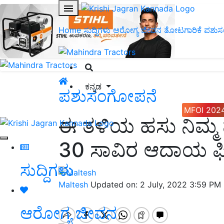
Home
ಸುದ್ದಿಗಳು
ಆರೋಗ್ಯ ಜೀವನ
ತೋಟಗಾರಿಕೆ
ಪಶುಸ
ಕನ್ನಡ
ಪಶುಸಂಗೋಪನೆ
MFOI 202
ಈ ತಳಿಯ ಹಸು ನಿಮ್ಮ ಮನ
30 ಸಾವಿರ ಆದಾಯ ಫಿಕ್
ಸುದ್ದಿಗಳು
Maltesh
Updated on: 2 July, 2022 3:59 PM
ಆರೋಗ್ಯ ಜೀವನ