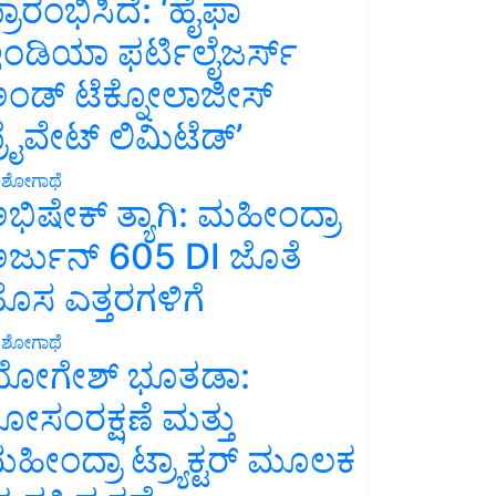
್ರಾರಂಭಿಸಿದೆ: ‘ಹೈಫಾ
ಂಡಿಯಾ ಫರ್ಟಿಲೈಜರ್ಸ್
ಂಡ್ ಟೆಕ್ನೋಲಾಜೀಸ್
್ರೈವೇಟ್ ಲಿಮಿಟೆಡ್’
ಶೋಗಾಥೆ
ಭಿಷೇಕ್ ತ್ಯಾಗಿ: ಮಹೀಂದ್ರಾ
ರ್ಜುನ್ 605 DI ಜೊತೆ
ೊಸ ಎತ್ತರಗಳಿಗೆ
ಶೋಗಾಥೆ
ೋಗೇಶ್ ಭೂತಡಾ:
ೋಸಂರಕ್ಷಣೆ ಮತ್ತು
ಹೀಂದ್ರಾ ಟ್ರ್ಯಾಕ್ಟರ್ ಮೂಲಕ