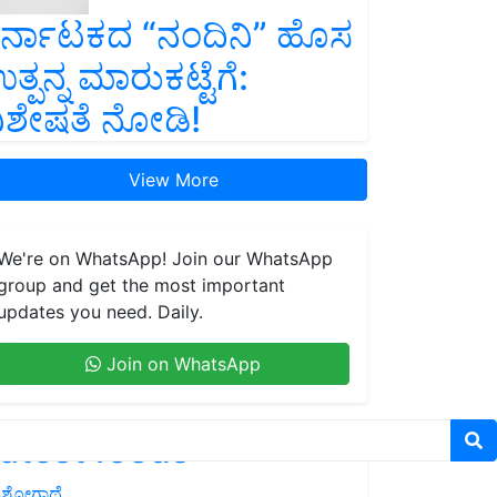
ರ್ನಾಟಕದ “ನಂದಿನಿ” ಹೊಸ
ತ್ಪನ್ನ ಮಾರುಕಟ್ಟೆಗೆ:
ಿಶೇಷತೆ ನೋಡಿ!
View More
We're on WhatsApp! Join our WhatsApp
group and get the most important
updates you need. Daily.
Join on WhatsApp
atest feeds
ಶೋಗಾಥೆ