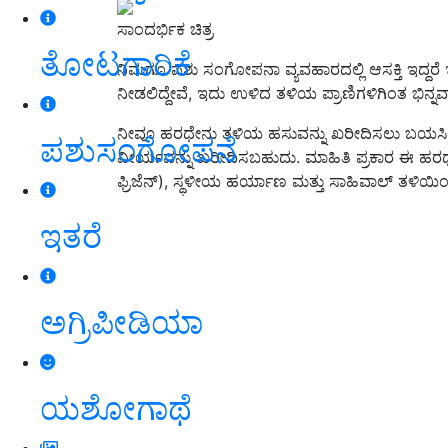
ಸಾಂದರ್ಭಿಕ ಚಿತ್ರ
ತೋಟಗಾರಿಕೆ
ನಿಮಗೂ ಪಶು ಸಂಗೋಪನಾ ವ್ಯವಹಾರದಲ್ಲಿ ಆಸಕ್ತಿ ಇದ್ದರ
ನೀಡಲಿದ್ದೇವೆ,
ಇದು ಉಳಿದ ತಳಿಯ ಪ್ರಾಣಿಗಳಿಗಿಂತ ಭಿನ್ನವ
ನೀವೂ ಹರಧೇನು ತಳಿಯ ಹಸುವನ್ನು ಖರೀದಿಸಲು ಬಯಸಿ
ಪಶುಸಂಗೋಪನೆ
ವೀರ್ಯವನ್ನು ಖರೀದಿಸಬಹುದು. ಮಾಹಿತಿ ಪ್ರಕಾರ ಈ ಹರಧ
ಫ್ರಿಜೆನ್)
,
ಸ್ಥಳೀಯ ಹರ್ಯಾಣ ಮತ್ತು ಸಾಹಿವಾಲ್ ತಳಿಯಿ
ಇತರೆ
ಅಗ್ರಿಪೀಡಿಯಾ
ಯಶೋಗಾಥೆ