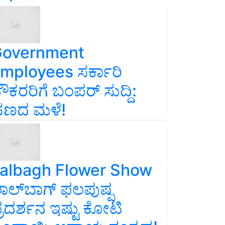
overnment
mployees ಸರ್ಕಾರಿ
ೌಕರರಿಗೆ ಬಂಪರ್‌ ಸುದ್ದಿ:
ಣದ ಮಳೆ!
albagh Flower Show
ಾಲ್‌ಬಾಗ್ ಫಲಪುಷ್ಪ
್ರದರ್ಶನ ಇಷ್ಟು ಕೋಟಿ