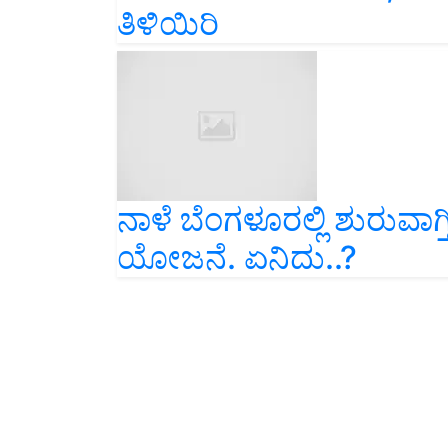
ನಾಳೆ ಬೆಂಗಳೂರಲ್ಲಿ ಶುರುವಾಗ್ತ
ಯೋಜನೆ. ಏನಿದು..?