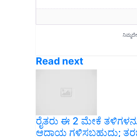
Read next
ರೈತರು ಈ 2 ಮೇಕೆ ತಳಿಗಳನ
ಆದಾಯ ಗಳಿಸಬಹುದು; ತರಬೇ
ತಿಳಿಯಿರಿ