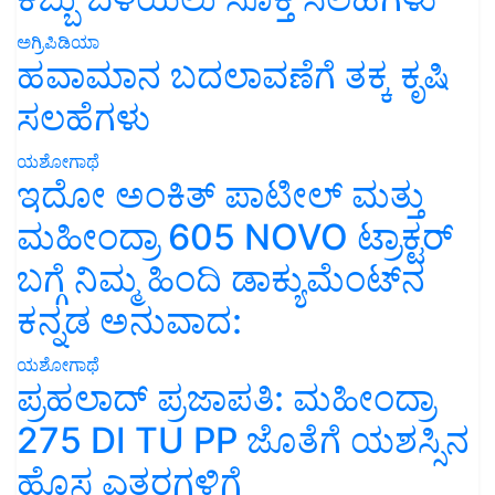
ಅಗ್ರಿಪಿಡಿಯಾ
ಹವಾಮಾನ ಬದಲಾವಣೆಗೆ ತಕ್ಕ ಕೃಷಿ
ಸಲಹೆಗಳು
ಯಶೋಗಾಥೆ
ಇದೋ ಅಂಕಿತ್ ಪಾಟೀಲ್ ಮತ್ತು
ಮಹೀಂದ್ರಾ 605 NOVO ಟ್ರಾಕ್ಟರ್
ಬಗ್ಗೆ ನಿಮ್ಮ ಹಿಂದಿ ಡಾಕ್ಯುಮೆಂಟ್‌ನ
ಕನ್ನಡ ಅನುವಾದ:
ಯಶೋಗಾಥೆ
ಪ್ರಹಲಾದ್ ಪ್ರಜಾಪತಿ: ಮಹೀಂದ್ರಾ
275 DI TU PP ಜೊತೆಗೆ ಯಶಸ್ಸಿನ
ಹೊಸ ಎತ್ತರಗಳಿಗೆ