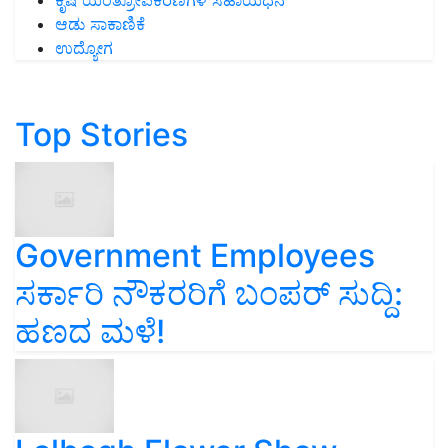
ಕೃಷಿ ಯಂತ್ರೋಪಕರಣಗಳ ಸಹಾಯಧನ
ಆಡು ಸಾಕಾಣಿಕೆ
ಉದ್ಯೋಗ
Top Stories
Government Employees
ಸರ್ಕಾರಿ ನೌಕರರಿಗೆ ಬಂಪರ್‌ ಸುದ್ದಿ:
ಹಣದ ಮಳೆ!