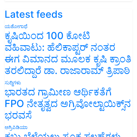
Latest feeds
ಯಶೋಗಾಥೆ
ಕೃಷಿಯಿಂದ 100 ಕೋಟಿ
ವಹಿವಾಟು: ಹೆಲಿಕಾಪ್ಟರ್ ನಂತರ
ಈಗ ವಿಮಾನದ ಮೂಲಕ ಕೃಷಿ ಕ್ರಾಂತಿ
ತರಲಿದ್ದಾರೆ ಡಾ. ರಾಜಾರಾಮ್ ತ್ರಿಪಾಠಿ
ಸುದ್ದಿಗಳು
ಭಾರತದ ಗ್ರಾಮೀಣ ಆರ್ಥಿಕತೆಗೆ
FPO ನೇತೃತ್ವದ ಅಗ್ರಿವೋಲ್ಟಾಯಿಕ್ಸ್‌ನ
ಭರವಸೆ
ಅಗ್ರಿಪಿಡಿಯಾ
ಕಬ್ಬು ಬೆಳೆಯಲು ಸೂಕ್ತ ಸಲಹೆಗಳು