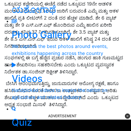
ಒಕ್ಕೂಟದ ಕಚೇರಿಯಲ್ಲಿ ಈಚೆಗೆ ನಡೆದ ಒಕ್ಕೂಟದ 19ನೇ ಆಡಳಿತ
ಯಶೋಗಾಥೆ
ಮಂಡಳಿ ಸಭೆಯಲ್ಲಿ ಫೆ.1 ರಿಂದ ಜಾರಿಗೆ ಬರುವಂತೆ ಎಮ್ಮೆ ಮತ್ತು ಆಕಳ
ಹಾಲಿಗೆ ಪ್ರತಿ ಲೀಟರ್‌ಗೆ 2 ದಂತೆ ದರ ಹೆಚ್ಚಳ ಮಾಡಿದೆ. ಶೇ 6 ಪ್ಯಾಟ್
ಮತ್ತು ಶೇ 9 ಎಸ್.ಎನ್.ಎಫ್‍ ಹೊಂದಿರುವ ಎಮ್ಮೆ ಹಾಲಿನ ಖರೀದಿ
Photo Gallery
ದರವನ್ನು ಕನಿಷ್ಠ 37 ನಿಗದಿಪಡಿಸಲಾಗಿದೆ. ಶೇ 3.5 ಪ್ಯಾಟ್ ಮತ್ತು
ಶೇ 8.5 ಎಸ್.ಎನ್.ಎಫ್‍ ಇರುವ ಆಕಳ ಹಾಲಿಗೆ ಕನಿಷ್ಠ 24 ದಂತೆ ದರ
ನಿಗದಿಪಡಿಸಲಾಗಿದೆ.
We capture the best photos around events,
exhibitions happening across the country
ಸಂಘಗಳಲ್ಲಿ ಈ ಬಗ್ಗೆ ಹೆಚ್ಚಿನ ಪ್ರಚಾರ ನಡೆಸಿ, ಡಂಗುರ ಹಾಕಿ ಗುಣಮಟ್ಟದ
ಹಾಲು ಶೇಖರಿಸಲು ಸಹಕರಿಸಬೇಕು ಎಂದು ಒಕ್ಕೂಟದ ವ್ಯವಸ್ಥಾಪಕ
ನಿರ್ದೇಶಕ ಡಾ.ಸಂಜೀವ್ ದಿಕ್ಷೀತ್ ತಿಳಿಸಿದ್ದಾರೆ.
Videos
ಬೇಸಿಗೆ ಆರಂಭವಾಗುತ್ತಿದ್ದು, ಜಾನುವಾರುಗಳ ಆರೋಗ್ಯ ರಕ್ಷಣೆ, ಹಾಗೂ
Handpicked videos to inspire the nation on
ಹಸಿರು ಮೇವಿನ ಕೊರತೆ ನೀಗಿಸಲು ಉತ್ಪಾದಕರ ಸಂಕಷ್ಟವನ್ನು ಅರಿತು
agriculture and related industry
ಶೇಖರಣೆ ದರ ಹೆಚ್ಚಳ ಮಾಡಲು ಉದ್ದೇಶಿಸಲಾಗಿದೆ ಎಂದು ಒಕ್ಕೂಟದ
ಅಧ್ಯಕ್ಷ ಸಂಭಾಜಿ ಮಿಸಾಳೆ ತಿಳಿಸಿದ್ದಾರೆ.
ADVERTISEMENT
Quiz