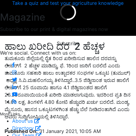
Take a quiz and test your agriculture knowledge
Magazine
Subscribe to our print & digital magazines now
Subscribe
ಹಾಲು ಖರೀದಿ ದರ
2 ಹೆಚ್ಚಳ
We're social. Connect with us on:
ತುಮಕೂರು ಜಿಲ್ಲೆಯಲ್ಲಿ ರೈತ ರಿಂದ ಖರೀದಿಸುವ ಹಾಲಿನ ದರವನ್ನು
ಲೀಟರ್‌ಗೆ
2 ಹೆಚ್ಚಳ ಮಾಡಿದ್ದು, ಫೆ. 1ರಿಂದ ಜಾರಿಗೆ ಬರಲಿದೆ ಎಂದು
ತುಮಕೂರು ಸಹಕಾರಿ ಹಾಲು ಉತ್ಪಾದಕರ ಸಂಘಗಳ ಒಕ್ಕೂಟ (ತುಮುಲ್)
ಅಧ್ಯಕ್ಷ ಸಿ.ವಿ.ಮಹಲಿಂಗಯ್ಯ ತಿಳಿಸಿದ್ದಾರೆ..3.5 ಜಿಡ್ಡಿನಾಂಶ ಇರುವ ಹಾಲಿಗೆ
ಲೀಟರ್‌ಗೆ 25 ರೂಪಾಯಿ ಹಾಗೂ 4.1 ಜಿಡ್ಡಿನಾಂಶದ ಹಾಲಿಗೆ
26.28ರೂಪಾಯಿಯಂತೆ ಖರೀದಿ ಮಾಡಲಾಗುವುದು. ಇದರಿಂದ ಪ್ರತಿ ದಿನ
14.60 ಲಕ್ಷ, ತಿಂಗಳಿಗೆ 4.80 ಕೋಟಿ ಹೆಚ್ಚುವರಿ ಖರ್ಚು ಬರಲಿದೆ. ಮಂಡ್ಯ,
ಮೈಸೂರು, ಹಾಸನ ಒಕ್ಕೂಟಗಳಿಗಿಂತ ಹೆಚ್ಚು ಬೆಲೆ ನೀಡಿದಂತಾಗಿದೆ ಎಂದು
More Links
ಅವರು ಸುದ್ದಿಗೋಷ್ಠಿಯಲ್ಲಿ ತಿಳಿಸಿದ್ದಾರೆ.
About us
Directory
Published On:
31 January 2021, 10:05 AM
Our Team