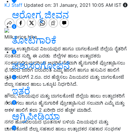
KJ Staff
Updated on: 31 January, 2021 10:05 AM IST
ಆರೋಗ್ಯ ಜೀವನ
Milk price hike
ತೋಟಗಾರಿಕೆ
ಹಾಲು ಉತ್ಪಾದಿಸುವ ವಿಜಯಪುರ ಹಾಗೂ ಬಾಗಲಕೋಟೆ ಜಿಲ್ಲೆಯ ರೈತರಿಗೆ
ಸಂತಸದ ಸುದ್ದಿ. ಈ ಎರಡು ಜಿಲ್ಲೆಗಳ ಹಾಲು ಉತ್ಪಾದಕರು
ಪಶುಸಂಗೋಪನೆ
ಸಂಕಷ್ಟದಲ್ಲಿರುವುದರಿಂದ ಅವರಿಗೆ ನೆರವಾಗಿ ಹೈನುಗಾರಿಕೆ ಪ್ರೋತ್ಸಾಹಿಸಲು
ಫೆ.1ರಿಂದ ಜಾರಿಗೆ ಬರುವಂತೆ ಎಮ್ಮೆ ಹಾಲಿಗೆ ಹಾಗೂ ಹಸುವಿನ ಹಾಲಿಗೆ
ಪ್ರತಿ ಲೀಟರ್‌ಗೆ 2.ರೂ. ದರ ಹೆಚ್ಚಿಸಲು ವಿಜಯಪರ ಮತ್ತು ಬಾಗಲಕೋಟೆ
ಜಿಲ್ಲಾ ಸಹಕಾರ ಹಾಲು ಒಕ್ಕೂಟ ನಿರ್ಧರಿಸಿದೆ.
ಇತರೆ
ಹೌದು, ವಿಜಯಪುರ ಮತ್ತು ಬಾಗಲಕೋಟೆ ಜಿಲ್ಲೆಯ ಹಾಲು ಉತ್ಪಾದಕರಿಗೆ
ನೆರವಾಗಲು ಹಾಗೂ ಹೈನುಗಾರಿಕೆ ಪ್ರೋತ್ಸಾಹಿಸುವ ಸಲುವಾಗಿ ಎಮ್ಮೆ ಮತ್ತು
ಆಕಳ ಹಾಲಿಗೆ ತಲಾ 2 ಖರೀದಿ ದರ ಹೆಚ್ಚಳ ಮಾಡಿದೆ.
ಅಗ್ರಿಪೀಡಿಯಾ
ನಗರ ಹೊರವಲಯದ ಭೂತನಾಳ ಬಳಿಯ ವಿಜಯಪುರ ಮತ್ತು
ಬಾಗಲಕೋಟೆ ಜಿಲ್ಲಾ ಸಹಕಾರ ಹಾಲು ಉತ್ಪಾದಕರ ಸಹಕಾರ ಸಂಘಗಳ