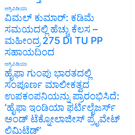
ಅಗ್ರಿಪಿಡಿಯಾ
ವಿಮಲ್ ಕುಮಾರ್: ಕಡಿಮೆ
ಸಮಯದಲ್ಲಿ ಹೆಚ್ಚು ಕೆಲಸ –
ಮಹೀಂದ್ರ 275 DI TU PP
ಸಹಾಯದಿಂದ
ಅಗ್ರಿಪಿಡಿಯಾ
ಹೈಫಾ ಗುಂಪು ಭಾರತದಲ್ಲಿ
ಸಂಪೂರ್ಣ ಮಾಲೀಕತ್ವದ
ಉಪಕಂಪನಿಯನ್ನು ಪ್ರಾರಂಭಿಸಿದೆ:
‘ಹೈಫಾ ಇಂಡಿಯಾ ಫರ್ಟಿಲೈಜರ್ಸ್
ಅಂಡ್ ಟೆಕ್ನೋಲಾಜೀಸ್ ಪ್ರೈವೇಟ್
ಲಿಮಿಟೆಡ್’