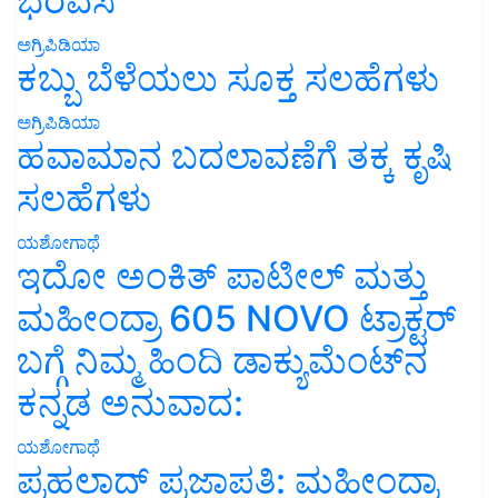
ಭರವಸೆ
ಅಗ್ರಿಪಿಡಿಯಾ
ಕಬ್ಬು ಬೆಳೆಯಲು ಸೂಕ್ತ ಸಲಹೆಗಳು
ಅಗ್ರಿಪಿಡಿಯಾ
ಹವಾಮಾನ ಬದಲಾವಣೆಗೆ ತಕ್ಕ ಕೃಷಿ
ಸಲಹೆಗಳು
ಯಶೋಗಾಥೆ
ಇದೋ ಅಂಕಿತ್ ಪಾಟೀಲ್ ಮತ್ತು
ಮಹೀಂದ್ರಾ 605 NOVO ಟ್ರಾಕ್ಟರ್
ಬಗ್ಗೆ ನಿಮ್ಮ ಹಿಂದಿ ಡಾಕ್ಯುಮೆಂಟ್‌ನ
ಕನ್ನಡ ಅನುವಾದ:
ಯಶೋಗಾಥೆ
ಪ್ರಹಲಾದ್ ಪ್ರಜಾಪತಿ: ಮಹೀಂದ್ರಾ