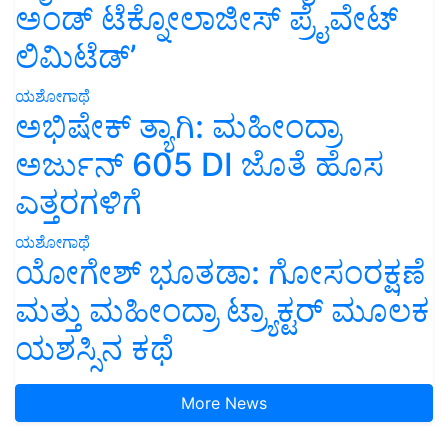
ಅಂಡ್ ಟೆಕ್ನೋಲಾಜೀಸ್ ಪ್ರೈವೇಟ್
ಲಿಮಿಟೆಡ್’
ಯಶೋಗಾಥೆ
ಅಭಿಷೇಕ್ ತ್ಯಾಗಿ: ಮಹೀಂದ್ರಾ
ಅರ್ಜುನ್ 605 DI ಜೊತೆ ಹೊಸ
ಎತ್ತರಗಳಿಗೆ
ಯಶೋಗಾಥೆ
ಯೋಗೇಶ್ ಭೂತಡಾ: ಗೋಸಂರಕ್ಷಣೆ
ಮತ್ತು ಮಹೀಂದ್ರಾ ಟ್ರ್ಯಾಕ್ಟರ್ ಮೂಲಕ
ಯಶಸ್ಸಿನ ಕಥೆ
More News