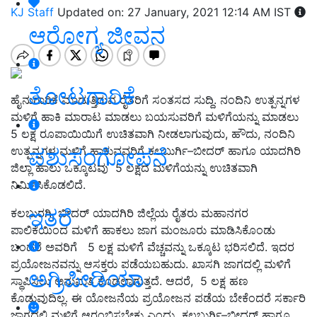
KJ Staff
Updated on: 27 January, 2021 12:14 AM IST
ಆರೋಗ್ಯ ಜೀವನ
ತೋಟಗಾರಿಕೆ
ಹೈನುಗಾರಿಕೆ ಮಾಡುತ್ತಿರುವ ರೈತರಿಗೆ ಸಂತಸದ ಸುದ್ದಿ. ನಂದಿನಿ ಉತ್ಪನ್ನಗಳ
ಮಳಿಗೆ ಹಾಕಿ ಮಾರಾಟ ಮಾಡಲು ಬಯಸುವರಿಗೆ ಮಳಿಗೆಯನ್ನು ಮಾಡಲು
5 ಲಕ್ಷ ರೂಪಾಯಿಯಿಗೆ ಉಚಿತವಾಗಿ ನೀಡಲಾಗುವುದು, ಹೌದು, ನಂದಿನಿ
ಪಶುಸಂಗೋಪನೆ
ಉತ್ಪನ್ನಗಳ ಮಳಿಗೆ ಹಾಕುವವರಿಗೆ ಕಲಬುರ್ಗಿ–ಬೀದರ್ ಹಾಗೂ ಯಾದಗಿರಿ
ಜಿಲ್ಲಾ ಹಾಲು ಒಕ್ಕೂಟವು 5 ಲಕ್ಷದ ಮಳಿಗೆಯನ್ನು ಉಚಿತವಾಗಿ
ನಿರ್ಮಿಸಿಕೊಡಲಿದೆ.
ಇತರೆ
ಕಲಬುರಗಿ, ಬೀದರ್ ಯಾದಗಿರಿ ಜಿಲ್ಲೆಯ ರೈತರು ಮಹಾನಗರ
ಪಾಲಿಕೆಯಿಂದ ಮಳಿಗೆ ಹಾಕಲು ಜಾಗ ಮಂಜೂರು ಮಾಡಿಸಿಕೊಂಡು
ಬಂದರೆ ಅವರಿಗೆ 5 ಲಕ್ಷ ಮಳಿಗೆ ವೆಚ್ಚವನ್ನು ಒಕ್ಕೂಟ ಭರಿಸಲಿದೆ. ಇದರ
ಪ್ರಯೋಜನವನ್ನು ಆಸಕ್ತರು ಪಡೆಯಬಹುದು. ಖಾಸಗಿ ಜಾಗದಲ್ಲಿ ಮಳಿಗೆ
ಅಗ್ರಿಪೀಡಿಯಾ
ಸ್ಥಾಪಿಸಲು ಅನುಮತಿ ಕೊಡಲಾಗುತ್ತದೆ. ಆದರೆ, 5 ಲಕ್ಷ ಹಣ
ಕೊಡುವುದಿಲ್ಲ. ಈ ಯೋಜನೆಯ ಪ್ರಯೋಜನ ಪಡೆಯ ಬೇಕೆಂದರೆ ಸರ್ಕಾರಿ
ಜಾಗದಲ್ಲಿ ಮಳಿಗೆ ಆರಂಭಿಸಬೇಕು ಎಂದು ಕಲಬುರ್ಗಿ–ಬೀದರ್ ಹಾಗೂ