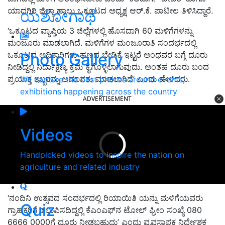
ಯಾದಗಿರಿ ಜಿಲ್ಲಾ ಹಾಲು ಒಕ್ಕೂಟದ ಅಧ್ಯಕ್ಷ ಆರ್‌.ಕೆ. ಪಾಟೀಲ ತಿಳಿಸಿದ್ದಾರೆ.
ಯಶೋಗಾಥೆ
‘ಒಕ್ಕೂಟದ ವ್ಯಾಪ್ತಿಯ 3 ಜಿಲ್ಲೆಗಳಲ್ಲಿ ಹೊಸದಾಗಿ 60 ಮಳಿಗೆಗಳನ್ನು
ಮಂಜೂರು ಮಾಡಲಾಗಿದೆ. ಮಳಿಗೆಗಳ ಮಂಜೂರಾತಿ ಸಂದರ್ಭದಲ್ಲಿ
Photo Gallery
ಒಕ್ಕೂಟದ ಅಧಿಕಾರಿಗಳು ಹಣದ ಬೇಡಿಕೆ ಇಟ್ಟರೆ ಅಂಥವರ ಬಗ್ಗೆ ದೂರು
ನೀಡಿದ್ದಲ್ಲಿ ನಿರ್ದಾಕ್ಷಿಣ್ಯ ಕ್ರಮ ಕೈಗೊಳ್ಳಲಾಗುವುದು. ಅಂತಹ ದೂರು ಬಂದ
ಪ್ರಯುಕ್ತ ಇಬ್ಬರನ್ನು ಅಮಾನತು ಮಾಡಲಾಗಿದೆ’ ಎಂದು ಹೇಳಿದರು.
We capture the best photos around events,
exhibitions happening across the country
ADVERTISEMENT
Videos
Handpicked videos to inspire the nation on
agriculture and related industry
‘ನಂದಿನಿ ಉತ್ಸವದ ಸಂದರ್ಭದಲ್ಲಿ ರಿಯಾಯಿತಿ ಯನ್ನು ಮಳಿಗೆಯವರು
Quiz
ಗ್ರಾಹಕರಿಗೆ ತಲುಪಿಸದಿದ್ದಲ್ಲಿ ಕೆಎಂಎಫ್‌ನ ಟೋಲ್ ಫ್ರೀಂ ಸಂಖ್ಯೆ 080
6666 0000ಗೆ ದೂರು ನೀಡಬಹುದು’ ಎಂದು ವ್ಯವಸ್ಥಾಪಕ ನಿರ್ದೇಶಕ