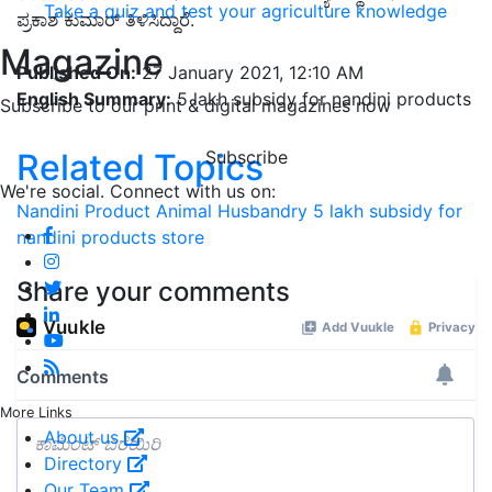
Take a quiz and test your agriculture knowledge
ಪ್ರಕಾಶ ಕುಮಾರ್ ತಿಳಿಸಿದ್ದಾರೆ.
Magazine
Published On:
27 January 2021, 12:10 AM
English Summary:
5 lakh subsidy for nandini products
Subscribe to our print & digital magazines now
Subscribe
Related Topics
We're social. Connect with us on:
Nandini Product
Animal Husbandry
5 lakh subsidy for
nandini products store
Share your comments
More Links
About us
Directory
Our Team