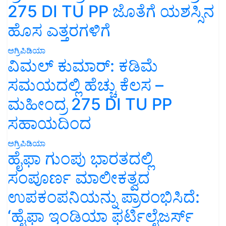
275 DI TU PP ಜೊತೆಗೆ ಯಶಸ್ಸಿನ
ಹೊಸ ಎತ್ತರಗಳಿಗೆ
ಅಗ್ರಿಪಿಡಿಯಾ
ವಿಮಲ್ ಕುಮಾರ್: ಕಡಿಮೆ
ಸಮಯದಲ್ಲಿ ಹೆಚ್ಚು ಕೆಲಸ –
ಮಹೀಂದ್ರ 275 DI TU PP
ಸಹಾಯದಿಂದ
ಅಗ್ರಿಪಿಡಿಯಾ
ಹೈಫಾ ಗುಂಪು ಭಾರತದಲ್ಲಿ
ಸಂಪೂರ್ಣ ಮಾಲೀಕತ್ವದ
ಉಪಕಂಪನಿಯನ್ನು ಪ್ರಾರಂಭಿಸಿದೆ:
‘ಹೈಫಾ ಇಂಡಿಯಾ ಫರ್ಟಿಲೈಜರ್ಸ್