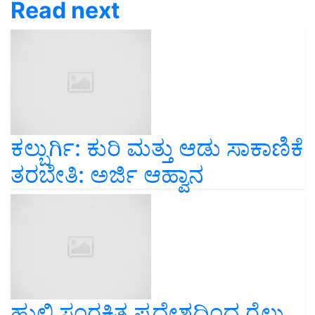
Read next
ಕಲ್ಬುರ್ಗಿ: ಕುರಿ ಮತ್ತು ಆಡು ಸಾಕಾಣಿಕೆ
ತರಬೇತಿ: ಅರ್ಜಿ ಆಹ್ವಾನ
ಹುಲಿ ಸಂರಕ್ಷಿತ ಪ್ರದೇಶದಿಂದ ರೈಲು