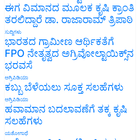
ಈಗ ವಿಮಾನದ ಮೂಲಕ ಕೃಷಿ ಕ್ರಾಂತಿ
ತರಲಿದ್ದಾರೆ ಡಾ. ರಾಜಾರಾಮ್ ತ್ರಿಪಾಠಿ
ಸುದ್ದಿಗಳು
ಭಾರತದ ಗ್ರಾಮೀಣ ಆರ್ಥಿಕತೆಗೆ
FPO ನೇತೃತ್ವದ ಅಗ್ರಿವೋಲ್ಟಾಯಿಕ್ಸ್‌ನ
ಭರವಸೆ
ಅಗ್ರಿಪಿಡಿಯಾ
ಕಬ್ಬು ಬೆಳೆಯಲು ಸೂಕ್ತ ಸಲಹೆಗಳು
ಅಗ್ರಿಪಿಡಿಯಾ
ಹವಾಮಾನ ಬದಲಾವಣೆಗೆ ತಕ್ಕ ಕೃಷಿ
ಸಲಹೆಗಳು
ಯಶೋಗಾಥೆ