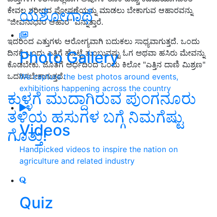
ಕೇವಲ ಶರೀರದ ಪೋಷಣೆಯನ್ನು ಮಾಡಲು ಬೇಕಾಗುವ ಆಹಾರವನ್ನು
ಯಶೋಗಾಥೆ
"ಜೀವನಾಧಾರ ಆಹಾರ” ಎನ್ನುತ್ತಾರೆ.
ಇದರಿಂದ ಎತ್ತುಗಳು ಆರೋಗ್ಯವಾಗಿ ಬದುಕಲು ಸಾಧ್ಯವಾಗುತ್ತದೆ. ಒಂದು
Photo Gallery
ದಿನಕ್ಕೆ ಒಂದು ಎತ್ತಿಗೆ ಹೊಟ್ಟೆ ತುಂಬುವಷ್ಟು ಓಗ ಅಥವಾ ಹಸಿರು ಮೇವನ್ನು
ಕೊಡಬೇಕು. ಜೊತೆಗೆ ಅರ್ಧದಿಂದ ಒಂದು ಕಿಲೋ "ಎತ್ತಿನ ದಾಣಿ ಮಿಶ್ರಣ"
ಒದಗಿಸಬೇಕಾಗುತ್ತದೆ.
We capture the best photos around events,
exhibitions happening across the country
ಕುಳ್ಳಗೆ ಮುದ್ದಾಗಿರುವ ಪುಂಗನೂರು
ತಳಿಯ ಹಸುಗಳ ಬಗ್ಗೆ ನಿಮಗೆಷ್ಟು
Videos
ಗೊತ್ತು!
Handpicked videos to inspire the nation on
agriculture and related industry
Quiz