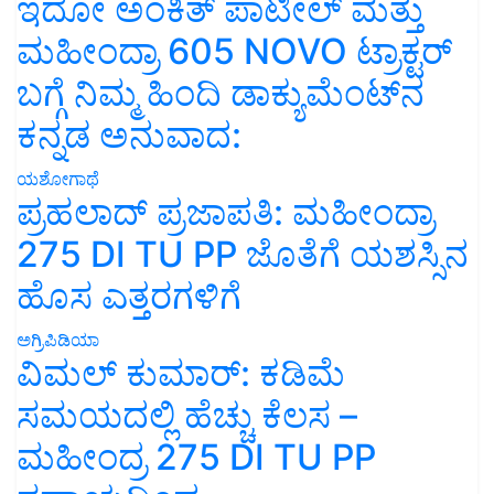
ಇದೋ ಅಂಕಿತ್ ಪಾಟೀಲ್ ಮತ್ತು
ಮಹೀಂದ್ರಾ 605 NOVO ಟ್ರಾಕ್ಟರ್
ಬಗ್ಗೆ ನಿಮ್ಮ ಹಿಂದಿ ಡಾಕ್ಯುಮೆಂಟ್‌ನ
ಕನ್ನಡ ಅನುವಾದ:
ಯಶೋಗಾಥೆ
ಪ್ರಹಲಾದ್ ಪ್ರಜಾಪತಿ: ಮಹೀಂದ್ರಾ
275 DI TU PP ಜೊತೆಗೆ ಯಶಸ್ಸಿನ
ಹೊಸ ಎತ್ತರಗಳಿಗೆ
ಅಗ್ರಿಪಿಡಿಯಾ
ವಿಮಲ್ ಕುಮಾರ್: ಕಡಿಮೆ
ಸಮಯದಲ್ಲಿ ಹೆಚ್ಚು ಕೆಲಸ –
ಮಹೀಂದ್ರ 275 DI TU PP