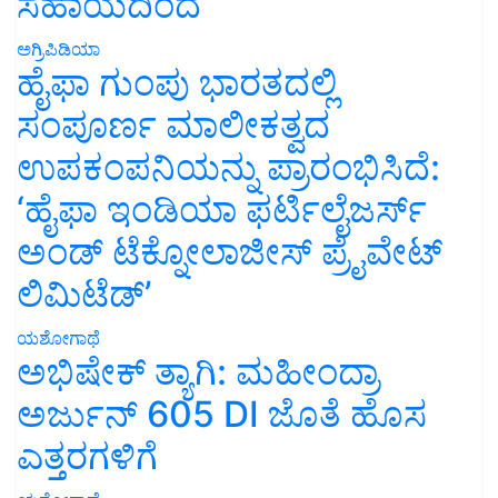
ಸಹಾಯದಿಂದ
ಅಗ್ರಿಪಿಡಿಯಾ
ಹೈಫಾ ಗುಂಪು ಭಾರತದಲ್ಲಿ
ಸಂಪೂರ್ಣ ಮಾಲೀಕತ್ವದ
ಉಪಕಂಪನಿಯನ್ನು ಪ್ರಾರಂಭಿಸಿದೆ:
‘ಹೈಫಾ ಇಂಡಿಯಾ ಫರ್ಟಿಲೈಜರ್ಸ್
ಅಂಡ್ ಟೆಕ್ನೋಲಾಜೀಸ್ ಪ್ರೈವೇಟ್
ಲಿಮಿಟೆಡ್’
ಯಶೋಗಾಥೆ
ಅಭಿಷೇಕ್ ತ್ಯಾಗಿ: ಮಹೀಂದ್ರಾ
ಅರ್ಜುನ್ 605 DI ಜೊತೆ ಹೊಸ
ಎತ್ತರಗಳಿಗೆ