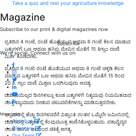
Take a quiz and test your agriculture knowledge
Magazine
Subscribe to our print & digital magazines now
ಪ್ರತಿದಿನ 4 ಗಂಟೆ, ರಂಟೆ ಹೊಡೆಯುವ ಅಥವಾ 6 ಗಂಟೆ ಕೆಲಸ ಮಾಡುವ
Subscribe
ಎತ್ತುಗಳಿಗೆ ಒಣ ಅಥವಾ ಹಸಿರು ಮೇವಿನ ಜೊತೆಗೆ 15 ಕಿಗ್ರಾಂ ದಾಣಿ
We're social. Connect with us on:
ಮಿರ್ಶ ಕೊಡಬೇಕು.
ಪ್ರತಿದಿನ 6 ಗಂಟಿ ರಂಟೆ ಹೊಡೆಯುವ ಅಥವಾ 8 ಗಂಟೆ ಚಕ್ಕಡಿ ಕೆಲಸ
ಮಾಡುವ ಎತ್ತುಗಳಿಗೆ ಒಣ ಅಥವಾ ಹಸಿರು ಮೇವಿನ ಜೊತೆಗೆ 15 ರಿಂದ
20 ಕಿ. ಗ್ರಾಂ ದಾಣಿ ಮಿಶ್ರಣ ಒದಗಿಸುವುದು ಅವಶ್ಯ.
ದುಡಿಮೆಯಿಲ್ಲದ ದಿನಗಳಲ್ಲೂ ಕೂಡ ಎತ್ತುಗಳಿಗೆ ನಿತ್ಯಯವು ನಿಯಮಿತವಾದ
ಸೂಕ್ತ ವ್ಯಾಯಾಮ ನೀಡುವ ಚಟುವಟಿಕೆಗಳನ್ನು ಮಾಡಿಸುತ್ತಿರಬೇಕು.
ಇಲ್ಲವಾದಲ್ಲಿ ಹೆಚ್ಚು ದಿನಗಳವರೆಗೆ ವಿಶ್ರಾಂತಿ ನಂತರ ಒಮ್ಮೆಲೇ ಜಮೀನಿನಲ್ಲಿ
More Links
About us
ದುಡಿಸಿದಲ್ಲಿ ಎತ್ತುಗಳಲ್ಲಿ ಕೆಂಪುಮೂತ್ರ ಕಾಣಿಸಿಕೊಳ್ಳಬಹುದು. ಪಶುವೈದ್ಯರ
Directory
ಸಲಹೆ ಹಾಗೂ ಅವರಿಂದ ಚಿಕಿತ್ಸೆ ಅಗತ್ಯ.
Our Team