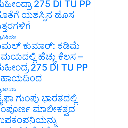
ಹೀಂದ್ರಾ 275 DI TU PP
ೊತೆಗೆ ಯಶಸ್ಸಿನ ಹೊಸ
ತ್ತರಗಳಿಗೆ
್ರಿಪಿಡಿಯಾ
ಿಮಲ್ ಕುಮಾರ್: ಕಡಿಮೆ
ಮಯದಲ್ಲಿ ಹೆಚ್ಚು ಕೆಲಸ –
ಹೀಂದ್ರ 275 DI TU PP
ಸಹಾಯದಿಂದ
್ರಿಪಿಡಿಯಾ
ೈಫಾ ಗುಂಪು ಭಾರತದಲ್ಲಿ
ಂಪೂರ್ಣ ಮಾಲೀಕತ್ವದ
ಪಕಂಪನಿಯನ್ನು