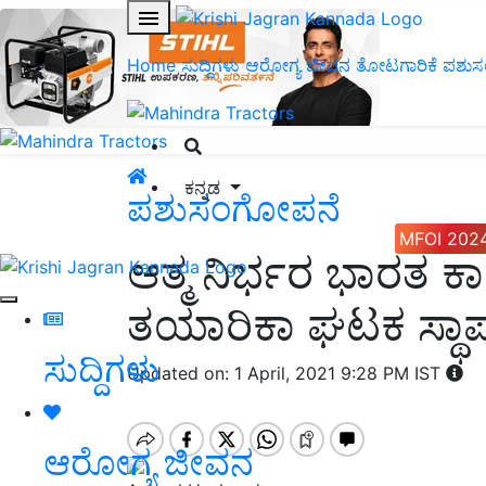
Home
ಸುದ್ದಿಗಳು
ಆರೋಗ್ಯ ಜೀವನ
ತೋಟಗಾರಿಕೆ
ಪಶುಸ
ಕನ್ನಡ
ಪಶುಸಂಗೋಪನೆ
MFOI 202
ಆತ್ಮ ನಿರ್ಭರ ಭಾರತ 
ತಯಾರಿಕಾ ಘಟಕ ಸ್ಥಾಪನ
ಸುದ್ದಿಗಳು
Updated on: 1 April, 2021 9:28 PM IST
ಆರೋಗ್ಯ ಜೀವನ