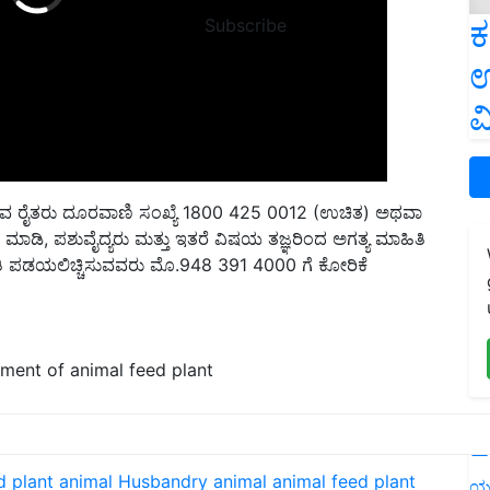
ಕ
Subscribe
ಉ
ವ
ುವ ರೈತರು ದೂರವಾಣಿ ಸಂಖ್ಯೆ 1800 425 0012 (ಉಚಿತ) ಅಥವಾ
 ಕರೆ ಮಾಡಿ, ಪಶುವೈದ್ಯರು ಮತ್ತು ಇತರೆ ವಿಷಯ ತಜ್ಞರಿಂದ ಅಗತ್ಯ ಮಾಹಿತಿ
ಿ ಪಡಯಲಿಚ್ಚಿಸುವವರು ಮೊ.948 391 4000 ಗೆ ಕೋರಿಕೆ
hment of animal feed plant
L
d plant
animal Husbandry
animal
animal feed plant
ಯ