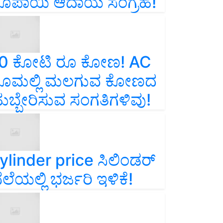
ೂಪಾಯಿ ಆದಾಯ ಸಂಗ್ರಹ!
0 ಕೋಟಿ ರೂ ಕೋಣ! AC
ೂಮಲ್ಲಿ ಮಲಗುವ ಕೋಣದ
ುಬ್ಬೇರಿಸುವ ಸಂಗತಿಗಳಿವು!
ylinder price ಸಿಲಿಂಡರ್‌
ೆಲೆಯಲ್ಲಿ ಭರ್ಜರಿ ಇಳಿಕೆ!