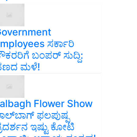
overnment
mployees ಸರ್ಕಾರಿ
ೌಕರರಿಗೆ ಬಂಪರ್‌ ಸುದ್ದಿ:
ಣದ ಮಳೆ!
albagh Flower Show
ಾಲ್‌ಬಾಗ್ ಫಲಪುಷ್ಪ
್ರದರ್ಶನ ಇಷ್ಟು ಕೋಟಿ