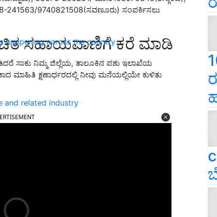
ರ
78-241563/9740821508(ಸವಣೂರು) ಸಂಪರ್ಕಿಸಲು
ಚಿತ ಸಹಾಯವಾಣಿಗೆ ಕರೆ ಮಾಡಿ
ns happening across the country
1
ರೆ ಸಾಕು ನಿಮ್ಮ ಜಿಲ್ಲೆಯ, ತಾಲೂಕಿನ ಪಶು ಇಲಾಖೆಯ
ರ
ಾದ ಮಾಹಿತಿ ಕ್ಷಣಾರ್ಧರದಲ್ಲಿ ನೀವು ಮನೆಯಲ್ಲಿಯೇ ಕುಳಿತು
ಹ
e and related industry
ERTISEMENT
c
ಬ