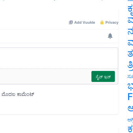
ಕ
ವ
ನ
ಮ
ತ
ತ
ಸುದ
ಭ
F
ಅ
ಅಗ
ಕ