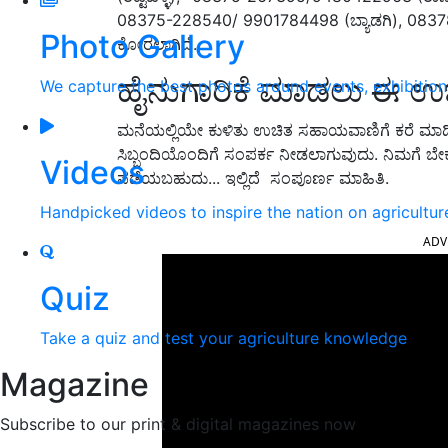
08375-228540/ 9901784498 (ಬ್ಯಾಡಗಿ), 083
Photo Gallery
ಕೋರಲಾಗಿದೆ.
ಹೈನುಗಾರಿಕೆ ಮಾಡಲು ಈ ಉ
We capture the best photos around events, exhibitio
ಮನೆಯಲ್ಲಿಯೇ ಕುಳಿತು ಉಚಿತ ಸಹಾಯವಾಣಿಗೆ ಕರೆ ಮಾಡಿದ
ಸಿಬ್ಬಂದಿಯೊಂದಿಗೆ ಸಂಪರ್ಕ ನೀಡಲಾಗುವುದು. ನಿಮಗೆ ಬೇಕ
Videos
ಪಡೆಯಬಹುದು... ಇಲ್ಲಿದೆ ಸಂಪೂರ್ಣ ಮಾಹಿತಿ.
Handpicked videos to inspire the nation on agricultur
ADV
Quiz
Take a quiz and test your agriculture knowledge
Magazine
Subscribe to our print & digital magazines now