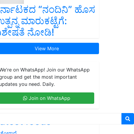
ರ್ನಾಟಕದ “ನಂದಿನಿ” ಹೊಸ
ತ್ಪನ್ನ ಮಾರುಕಟ್ಟೆಗೆ:
ಿಶೇಷತೆ ನೋಡಿ!
View More
We're on WhatsApp! Join our WhatsApp
group and get the most important
updates you need. Daily.
Join on WhatsApp
atest feeds
ಶೋಗಾಥೆ