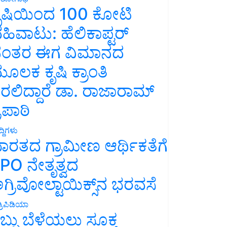
ೃಷಿಯಿಂದ 100 ಕೋಟಿ
ಹಿವಾಟು: ಹೆಲಿಕಾಪ್ಟರ್
ಂತರ ಈಗ ವಿಮಾನದ
ೂಲಕ ಕೃಷಿ ಕ್ರಾಂತಿ
ರಲಿದ್ದಾರೆ ಡಾ. ರಾಜಾರಾಮ್
್ರಿಪಾಠಿ
್ದಿಗಳು
ಾರತದ ಗ್ರಾಮೀಣ ಆರ್ಥಿಕತೆಗೆ
PO ನೇತೃತ್ವದ
ಗ್ರಿವೋಲ್ಟಾಯಿಕ್ಸ್‌ನ ಭರವಸೆ
್ರಿಪಿಡಿಯಾ
ಬ್ಬು ಬೆಳೆಯಲು ಸೂಕ್ತ