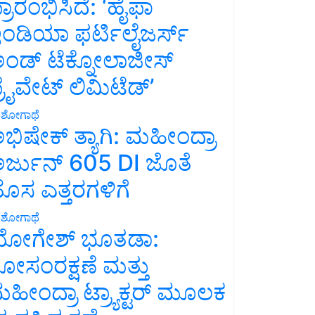
್ರಾರಂಭಿಸಿದೆ: ‘ಹೈಫಾ
ಂಡಿಯಾ ಫರ್ಟಿಲೈಜರ್ಸ್
ಂಡ್ ಟೆಕ್ನೋಲಾಜೀಸ್
್ರೈವೇಟ್ ಲಿಮಿಟೆಡ್’
ಶೋಗಾಥೆ
ಭಿಷೇಕ್ ತ್ಯಾಗಿ: ಮಹೀಂದ್ರಾ
ರ್ಜುನ್ 605 DI ಜೊತೆ
ೊಸ ಎತ್ತರಗಳಿಗೆ
ಶೋಗಾಥೆ
ೋಗೇಶ್ ಭೂತಡಾ:
ೋಸಂರಕ್ಷಣೆ ಮತ್ತು
ಹೀಂದ್ರಾ ಟ್ರ್ಯಾಕ್ಟರ್ ಮೂಲಕ