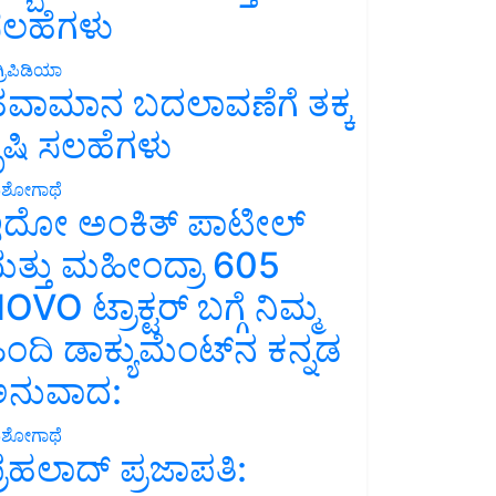
ಲಹೆಗಳು
್ರಿಪಿಡಿಯಾ
ವಾಮಾನ ಬದಲಾವಣೆಗೆ ತಕ್ಕ
ೃಷಿ ಸಲಹೆಗಳು
ಶೋಗಾಥೆ
ದೋ ಅಂಕಿತ್ ಪಾಟೀಲ್
ತ್ತು ಮಹೀಂದ್ರಾ 605
OVO ಟ್ರಾಕ್ಟರ್ ಬಗ್ಗೆ ನಿಮ್ಮ
ಿಂದಿ ಡಾಕ್ಯುಮೆಂಟ್‌ನ ಕನ್ನಡ
ನುವಾದ:
ಶೋಗಾಥೆ
್ರಹಲಾದ್ ಪ್ರಜಾಪತಿ: