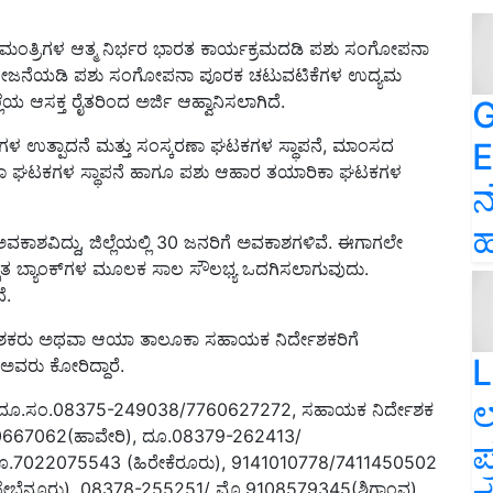
ನಮಂತ್ರಿಗಳ ಆತ್ಮ ನಿರ್ಭರ ಭಾರತ ಕಾರ್ಯಕ್ರಮದಡಿ ಪಶು ಸಂಗೋಪನಾ
ಜನೆಯಡಿ ಪಶು ಸಂಗೋಪನಾ ಪೂರಕ ಚಟುವಟಿಕೆಗಳ ಉದ್ಯಮ
 ಆಸಕ್ತ ರೈತರಿಂದ ಅರ್ಜಿ ಆಹ್ವಾನಿಸಲಾಗಿದೆ.
G
ಾರ್ಥಗಳ ಉತ್ಪಾದನೆ ಮತ್ತು ಸಂಸ್ಕರಣಾ ಘಟಕಗಳ ಸ್ಥಾಪನೆ, ಮಾಂಸದ
E
ಕರಣಾ ಘಟಕಗಳ ಸ್ಥಾಪನೆ ಹಾಗೂ ಪಶು ಆಹಾರ ತಯಾರಿಕಾ ಘಟಕಗಳ
ನ
ಹ
ಕಾಶವಿದ್ದು, ಜಿಲ್ಲೆಯಲ್ಲಿ 30 ಜನರಿಗೆ ಅವಕಾಶಗಳಿವೆ. ಈಗಾಗಲೇ
್ರೀಕೃತ ಬ್ಯಾಂಕ್‍ಗಳ ಮೂಲಕ ಸಾಲ ಸೌಲಭ್ಯ ಒದಗಿಸಲಾಗುವುದು.
ೆ.
ಶಕರು ಅಥವಾ ಆಯಾ ತಾಲೂಕಾ ಸಹಾಯಕ ನಿರ್ದೇಶಕರಿಗೆ
L
ವರು ಕೋರಿದ್ದಾರೆ.
ಲ
ಿ ದೂ.ಸಂ.08375-249038/7760627272, ಸಹಾಯಕ ನಿರ್ದೇಶಕ
80667062(ಹಾವೇರಿ), ದೂ.08379-262413/
ಪ
.7022075543 (ಹಿರೇಕೆರೂರು), 9141010778/7411450502
ೇಬೆನ್ನೂರು), 08378-255251/ ಮೊ.9108579345(ಶಿಗ್ಗಾಂವ),