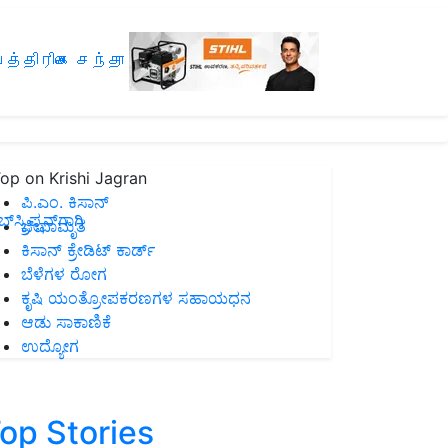
த்திரிகை சந்தா
op on Krishi Jagran
ಪಿ.ಎಂ. ಕಿಸಾನ್
ಸ್ಕ್ರಿಪ್ಷನ್‌ಗಾಗಿ
ಜೀವಾಮೃತ
ಕಿಸಾನ್ ಕ್ರೇಡಿಟ್ ಕಾರ್ಡ್
ಬೆಳೆಗಳ ರೋಗ
ಕೃಷಿ ಯಂತ್ರೋಪಕರಣಗಳ ಸಹಾಯಧನ
ಆಡು ಸಾಕಾಣಿಕೆ
ಉದ್ಯೋಗ
op Stories