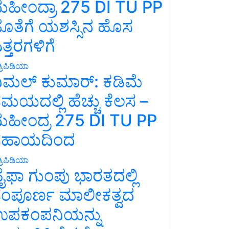
ಹೀಂದ್ರಾ 275 DI TU PP
ೊತೆಗೆ ಯಶಸ್ಸಿನ ಹೊಸ
ತ್ತರಗಳಿಗೆ
್ರಿಪಿಡಿಯಾ
ಿಮಲ್ ಕುಮಾರ್: ಕಡಿಮೆ
ಮಯದಲ್ಲಿ ಹೆಚ್ಚು ಕೆಲಸ –
ಹೀಂದ್ರ 275 DI TU PP
ಸಹಾಯದಿಂದ
್ರಿಪಿಡಿಯಾ
ೈಫಾ ಗುಂಪು ಭಾರತದಲ್ಲಿ
ಂಪೂರ್ಣ ಮಾಲೀಕತ್ವದ
ಪಕಂಪನಿಯನ್ನು