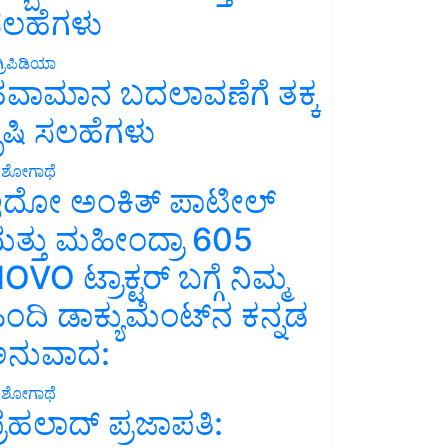
ಲಹೆಗಳು
್ರಿಪಿಡಿಯಾ
ವಾಮಾನ ಬದಲಾವಣೆಗೆ ತಕ್ಕ
ೃಷಿ ಸಲಹೆಗಳು
ಶೋಗಾಥೆ
ದೋ ಅಂಕಿತ್ ಪಾಟೀಲ್
ತ್ತು ಮಹೀಂದ್ರಾ 605
OVO ಟ್ರಾಕ್ಟರ್ ಬಗ್ಗೆ ನಿಮ್ಮ
ಿಂದಿ ಡಾಕ್ಯುಮೆಂಟ್‌ನ ಕನ್ನಡ
ನುವಾದ:
ಶೋಗಾಥೆ
್ರಹಲಾದ್ ಪ್ರಜಾಪತಿ: