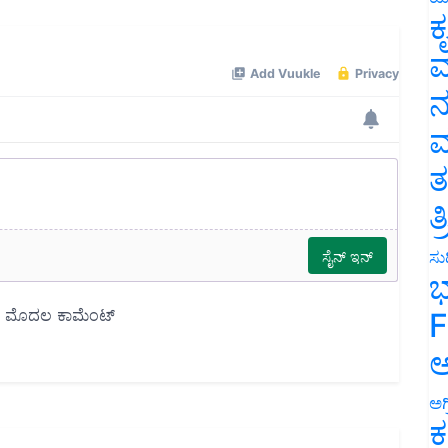
ಕ
ವ
ನ
ಮ
ತ
ತ
ಸುದ
ಭ
F
ಅ
ಅಗ
ಕ