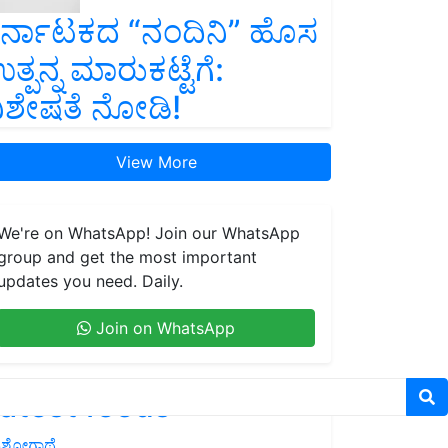
ರ್ನಾಟಕದ “ನಂದಿನಿ” ಹೊಸ
ತ್ಪನ್ನ ಮಾರುಕಟ್ಟೆಗೆ:
ಿಶೇಷತೆ ನೋಡಿ!
View More
We're on WhatsApp! Join our WhatsApp
group and get the most important
updates you need. Daily.
Join on WhatsApp
atest feeds
ಶೋಗಾಥೆ