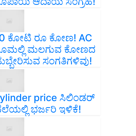
ೂಪಾಯಿ ಆದಾಯ ಸಂಗ್ರಹ!
0 ಕೋಟಿ ರೂ ಕೋಣ! AC
ೂಮಲ್ಲಿ ಮಲಗುವ ಕೋಣದ
ುಬ್ಬೇರಿಸುವ ಸಂಗತಿಗಳಿವು!
ylinder price ಸಿಲಿಂಡರ್‌
ೆಲೆಯಲ್ಲಿ ಭರ್ಜರಿ ಇಳಿಕೆ!