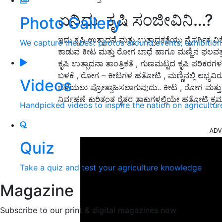
ಏನಿದು ಕೃಷಿ ಸಂಜೀವಿನಿ…?
Photo Gallery
ಇದು ಕೃಷಿ ಉತ್ಪಾದನೆ ಮತ್ತು ಉತ್ಪಾದಕತೆಯು ನೈಸರ್ಗಿಕ ವಿ
We capture the best photos around events, exhibitio
ಕಾಡುವ ಕೀಟ ಮತ್ತು ರೋಗ ಬಾಧೆ ಹಾಗೂ ಮಣ್ಣಿನ ಫಲವತ್ತ
ಕೃಷಿ ಉತ್ಪಾದನಾ ತಾಂತ್ರಿಕತೆ , ಗುಣಮಟ್ಟದ ಕೃಷಿ ಪರಿಕ
ಬಳಕೆ , ರೋಗ – ಕೀಟಗಳ ಹತೋಟಿ , ಮಣ್ಣಿನಲ್ಲಿ ಲಭ್ಯವಿರು
Videos
ಬೆಳೆಯಲು ಪ್ರೋತ್ಸಾಹಿಸಲಾಗುವುದು.. ಕೀಟ , ರೋಗ ಮತ
ನಿರ್ವಹಣೆ ಕುರಿತಂತ ರೈತರ ತಾಕುಗಳಲ್ಲಿಯೇ ಹತೋಟಿ ಕ
Handpicked videos to inspire the nation on agricultur
ADV
Quiz
Take a quiz and test your agriculture knowledge
Magazine
Subscribe to our print & digital magazines now