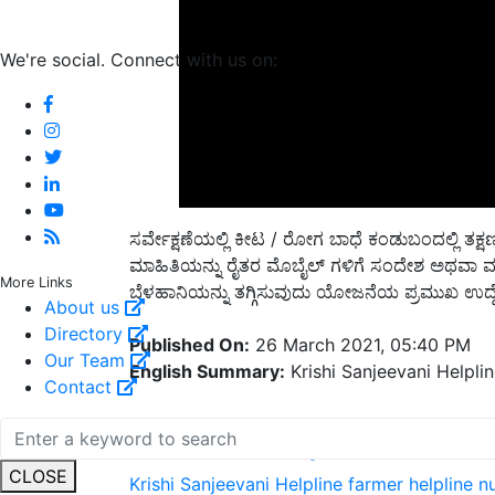
We're social. Connect with us on:
ಸರ್ವೇಕ್ಷಣೆಯಲ್ಲಿ ಕೀಟ / ರೋಗ ಬಾಧೆ ಕಂಡುಬಂದಲ್ಲಿ ತ
ಮಾಹಿತಿಯನ್ನು ರೈತರ ಮೊಬೈಲ್ ಗಳಿಗೆ ಸಂದೇಶ ಅಥವಾ ಮು
ಬೆಳಹಾನಿಯನ್ನು ತಗ್ಗಿಸುವುದು ಯೋಜನೆಯ ಪ್ರಮುಖ ಉದ್ದ
More Links
About us
Published On:
26 March 2021, 05:40 PM
Directory
English Summary:
Krishi Sanjeevani Helpli
Our Team
Contact
Related Topics
Krishi Sanjeevani Helpline
farmer helpline 
CLOSE