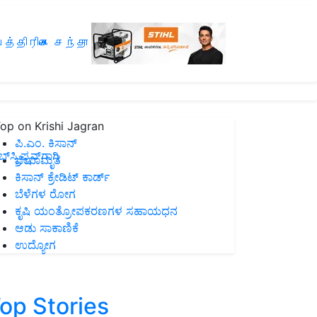
த்திரிகை சந்தா
op on Krishi Jagran
ಪಿ.ಎಂ. ಕಿಸಾನ್
ಸ್ಕ್ರಿಪ್ಷನ್‌ಗಾಗಿ
ಜೀವಾಮೃತ
ಕಿಸಾನ್ ಕ್ರೇಡಿಟ್ ಕಾರ್ಡ್
ಬೆಳೆಗಳ ರೋಗ
ಕೃಷಿ ಯಂತ್ರೋಪಕರಣಗಳ ಸಹಾಯಧನ
ಆಡು ಸಾಕಾಣಿಕೆ
ಉದ್ಯೋಗ
op Stories