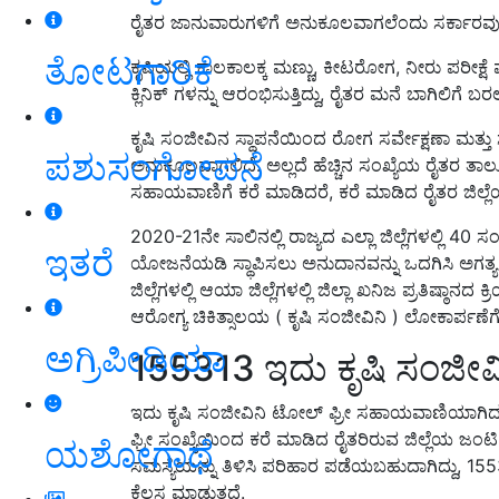
ರೈತರ ಜಾನುವಾರುಗಳಿಗೆ ಅನುಕೂಲವಾಗಲೆಂದು ಸರ್ಕಾರವು
ತೋಟಗಾರಿಕೆ
ಕೃಷಿಯಲ್ಲಿ ಕಾಲಕಾಲಕ್ಕ ಮಣ್ಣು, ಕೀಟರೋಗ, ನೀರು ಪರೀಕ್ಷೆ ಮತ
ಕ್ಲಿನಿಕ್ ಗಳನ್ನು ಆರಂಭಿಸುತ್ತಿದ್ದು, ರೈತರ ಮನೆ ಬಾಗಿಲಿಗೆ 
ಕೃಷಿ ಸಂಜೀವಿನ ಸ್ಥಾಪನೆಯಿಂದ ರೋಗ ಸರ್ವೇಕ್ಷಣಾ ಮತ
ಪಶುಸಂಗೋಪನೆ
ಅನುಕೂಲವಾಗಲಿದೆ. ಅಲ್ಲದೆ ಹೆಚ್ಚಿನ ಸಂಖ್ಯೆಯ ರೈತರ ತಾ
ಸಹಾಯವಾಣಿಗೆ ಕರೆ ಮಾಡಿದರೆ, ಕರೆ ಮಾಡಿದ ರೈತರ ಜಿಲ್ಲೆ
2020-21ನೇ ಸಾಲಿನಲ್ಲಿ ರಾಜ್ಯದ ಎಲ್ಲಾ ಜಿಲ್ಲೆಗಳಲ್ಲಿ 40 ಸ
ಇತರೆ
ಯೋಜನೆಯಡಿ ಸ್ಥಾಪಿಸಲು ಅನುದಾನವನ್ನು ಒದಗಿಸಿ ಅಗತ್ಯ ಕ್ರ
ಜಿಲ್ಲೆಗಳಲ್ಲಿ ಆಯಾ ಜಿಲ್ಲೆಗಳಲ್ಲಿ ಜಿಲ್ಲಾ ಖನಿಜ ಪ್ರತಿಷ್
ಆರೋಗ್ಯ ಚಿಕಿತ್ಸಾಲಯ ( ಕೃಷಿ ಸಂಜೀವಿನಿ ) ಲೋಕಾರ್ಪಣೆಗೊ
ಅಗ್ರಿಪೀಡಿಯಾ
155313 ಇದು ಕೃಷಿ ಸಂಜೀ
ಇದು ಕೃಷಿ ಸಂಜೀವಿನಿ ಟೋಲ್ ಫ್ರೀ ಸಹಾಯವಾಣಿಯಾಗಿದ್ದು
ಫ್ರೀ ಸಂಖ್ಯೆಯಿಂದ ಕರೆ ಮಾಡಿದ ರೈತರಿರುವ ಜಿಲ್ಲೆಯ ಜಂಟಿ 
ಯಶೋಗಾಥೆ
ಸಮಸ್ಯೆಯನ್ನು ತಿಳಿಸಿ ಪರಿಹಾರ ಪಡೆಯಬಹುದಾಗಿದ್ದು, 
ಕೆಲಸ ಮಾಡುತ್ತದೆ.