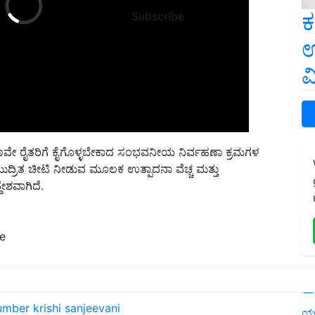
ಕ
Subscribe
ಉ
ವ
ಕ್ಷಣವೇ ರೈತರಿಗೆ ಕೈಗೊಳ್ಳಬೇಕಾದ ಸಂಭವನೀಯ ನಿರ್ವಹಣಾ ಕ್ರಮಗಳ
ದ್ರಿತ ಚೀಟಿ ನೀಡುವ ಮೂಲಕ ಉತ್ಪಾದನಾ ವೆಚ್ಚ ಮತ್ತು
ೇಶವಾಗಿದೆ.
ne
L
number
krishi sanjeevani
ಯ