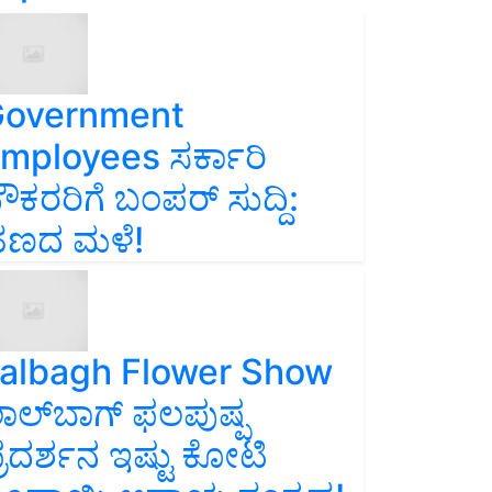
overnment
mployees ಸರ್ಕಾರಿ
ೌಕರರಿಗೆ ಬಂಪರ್‌ ಸುದ್ದಿ:
ಣದ ಮಳೆ!
albagh Flower Show
ಾಲ್‌ಬಾಗ್ ಫಲಪುಷ್ಪ
್ರದರ್ಶನ ಇಷ್ಟು ಕೋಟಿ