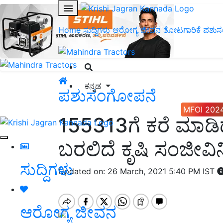
Home
ಸುದ್ದಿಗಳು
ಆರೋಗ್ಯ ಜೀವನ
ತೋಟಗಾರಿಕೆ
ಪಶುಸ
ಕನ್ನಡ
ಪಶುಸಂಗೋಪನೆ
MFOI 202
155313ಗೆ ಕರೆ ಮಾಡಿದ
ಬರಲಿದೆ ಕೃಷಿ ಸಂಜೀವ
ಸುದ್ದಿಗಳು
Updated on: 26 March, 2021 5:40 PM IST
ಆರೋಗ್ಯ ಜೀವನ