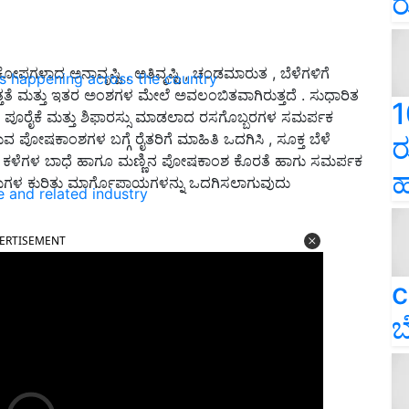
ರ
ಕೋಪಗಳಾದ ಅನಾವೃಷ್ಟಿ , ಅತಿವೃಷ್ಟಿ , ಚಂಡಮಾರುತ , ಬೆಳೆಗಳಿಗೆ
ns happening across the country
ತೆ ಮತ್ತು ಇತರ ಅಂಶಗಳ ಮೇಲೆ ಅವಲಂಬಿತವಾಗಿರುತ್ತದೆ . ಸುಧಾರಿತ
1
ರಗಳ ಪೂರೈಕೆ ಮತ್ತು ಶಿಫಾರಸ್ಸು ಮಾಡಲಾದ ರಸಗೊಬ್ಬರಗಳ ಸಮರ್ಪಕ
ವ ಪೋಷಕಾಂಶಗಳ ಬಗ್ಗೆ ರೈತರಿಗೆ ಮಾಹಿತಿ ಒದಗಿಸಿ , ಸೂಕ್ತ ಬೆಳೆ
ರ
್ತು ಕಳೆಗಳ ಬಾಧೆ ಹಾಗೂ ಮಣ್ಣಿನ ಪೋಷಕಾಂಶ ಕೊರತೆ ಹಾಗು ಸಮರ್ಪಕ
ಹ
್ರಮಗಳ ಕುರಿತು ಮಾರ್ಗೊಪಾಯಗಳನ್ನು ಒದಗಿಸಲಾಗುವುದು
e and related industry
ERTISEMENT
c
ಬ