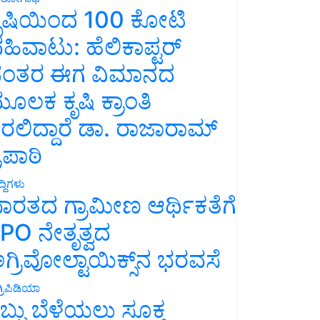
ೃಷಿಯಿಂದ 100 ಕೋಟಿ
ಹಿವಾಟು: ಹೆಲಿಕಾಪ್ಟರ್
ಂತರ ಈಗ ವಿಮಾನದ
ೂಲಕ ಕೃಷಿ ಕ್ರಾಂತಿ
ರಲಿದ್ದಾರೆ ಡಾ. ರಾಜಾರಾಮ್
್ರಿಪಾಠಿ
್ದಿಗಳು
ಾರತದ ಗ್ರಾಮೀಣ ಆರ್ಥಿಕತೆಗೆ
PO ನೇತೃತ್ವದ
ಗ್ರಿವೋಲ್ಟಾಯಿಕ್ಸ್‌ನ ಭರವಸೆ
್ರಿಪಿಡಿಯಾ
ಬ್ಬು ಬೆಳೆಯಲು ಸೂಕ್ತ