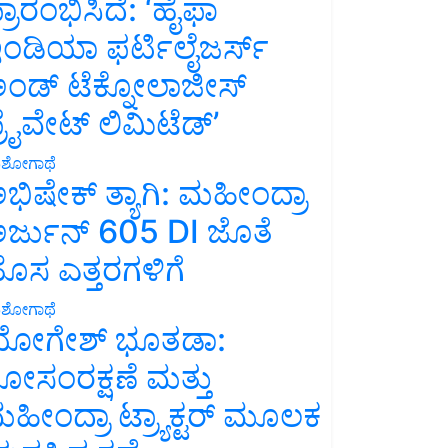
್ರಾರಂಭಿಸಿದೆ: ‘ಹೈಫಾ
ಂಡಿಯಾ ಫರ್ಟಿಲೈಜರ್ಸ್
ಂಡ್ ಟೆಕ್ನೋಲಾಜೀಸ್
್ರೈವೇಟ್ ಲಿಮಿಟೆಡ್’
ಶೋಗಾಥೆ
ಭಿಷೇಕ್ ತ್ಯಾಗಿ: ಮಹೀಂದ್ರಾ
ರ್ಜುನ್ 605 DI ಜೊತೆ
ೊಸ ಎತ್ತರಗಳಿಗೆ
ಶೋಗಾಥೆ
ೋಗೇಶ್ ಭೂತಡಾ:
ೋಸಂರಕ್ಷಣೆ ಮತ್ತು
ಹೀಂದ್ರಾ ಟ್ರ್ಯಾಕ್ಟರ್ ಮೂಲಕ