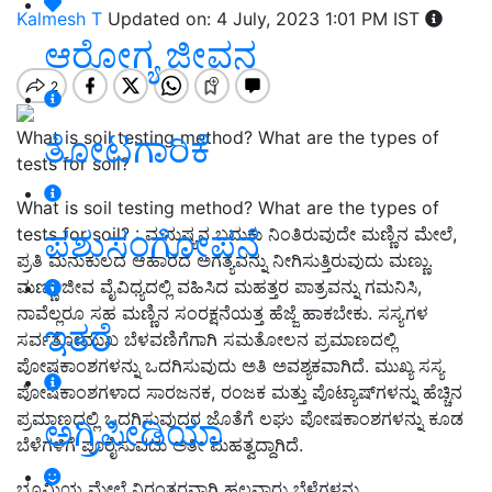
Kalmesh T
Updated on: 4 July, 2023 1:01 PM IST
ಆರೋಗ್ಯ ಜೀವನ
What is soil testing method? What are the types of
ತೋಟಗಾರಿಕೆ
tests for soil?
What is soil testing method? What are the types of
ಪಶುಸಂಗೋಪನೆ
tests for soil? : ಮನುಷ್ಯನ ಬದುಕು ನಿಂತಿರುವುದೇ ಮಣ್ಣಿನ ಮೇಲೆ,
ಪ್ರತಿ ಮನುಕುಲದ ಆಹಾರದ ಅಗತ್ಯವನ್ನು ನೀಗಿಸುತ್ತಿರುವುದು ಮಣ್ಣು.
ಮಣ್ಣು ಜೀವ ವೈವಿಧ್ಯದಲ್ಲಿ ವಹಿಸಿದ ಮಹತ್ತರ ಪಾತ್ರವನ್ನು ಗಮನಿಸಿ,
ನಾವೆಲ್ಲರೂ ಸಹ ಮಣ್ಣಿನ ಸಂರಕ್ಷನೆಯತ್ತ ಹೆಜ್ಜೆ ಹಾಕಬೇಕು. ಸಸ್ಯಗಳ
ಇತರೆ
ಸರ್ವತೋಮುಖ ಬೆಳವಣಿಗೆಗಾಗಿ ಸಮತೋಲನ ಪ್ರಮಾಣದಲ್ಲಿ
ಪೋಷಕಾಂಶಗಳನ್ನು ಒದಗಿಸುವುದು ಅತಿ ಅವಶ್ಯಕವಾಗಿದೆ. ಮುಖ್ಯ ಸಸ್ಯ
ಪೋಷಕಾಂಶಗಳಾದ ಸಾರಜನಕ, ರಂಜಕ ಮತ್ತು ಪೊಟ್ಯಾಷ್‌ಗಳನ್ನು ಹೆಚ್ಚಿನ
ಪ್ರಮಾಣದಲ್ಲಿ ಒದಗಿಸುವುದರ ಜೊತೆಗೆ ಲಘು ಪೋಷಕಾಂಶಗಳನ್ನು ಕೂಡ
ಅಗ್ರಿಪೀಡಿಯಾ
ಬೆಳೆಗಳಿಗೆ ಪೂರೈಸುವದು ಅತೀ ಮಹತ್ವದ್ದಾಗಿದೆ.
ಭೂಮಿಯ ಮೇಲೆ ನಿರಂತರವಾಗಿ ಹಲವಾರು ಬೆಳೆಗಳನ್ನು