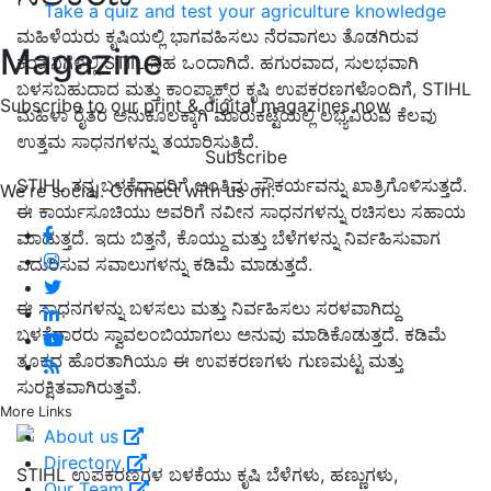
Take a quiz and test your agriculture knowledge
ಮಹಿಳೆಯರು ಕೃಷಿಯಲ್ಲಿ ಭಾಗವಹಿಸಲು ನೆರವಾಗಲು ತೊಡಗಿರುವ
Magazine
ಕಂಪನಿಗಳಲ್ಲಿ STIIL ಸಹ ಒಂದಾಗಿದೆ. ಹಗುರವಾದ, ಸುಲಭವಾಗಿ
ಬಳಸಬಹುದಾದ ಮತ್ತು ಕಾಂಪ್ಯಾಕ್ಸ್‌ರ ಕೃಷಿ ಉಪಕರಣಗಳೊಂದಿಗೆ, STIHL
Subscribe to our print & digital magazines now
ಮಹಿಳಾ ರೈತರ ಅನುಕೂಲಕ್ಕಾಗಿ ಮಾರುಕಟ್ಟೆಯಲ್ಲಿ ಲಭ್ಯವಿರುವ ಕೆಲವು
ಉತ್ತಮ ಸಾಧನಗಳನ್ನು ತಯಾರಿಸುತ್ತಿದೆ.
Subscribe
STIHL ತನ್ನ ಬಳಕೆದಾರರಿಗೆ ಅಂತಿಮ ಸೌಕರ್ಯವನ್ನು ಖಾತ್ರಿಗೊಳಿಸುತ್ತದೆ.
We're social. Connect with us on:
ಈ ಕಾರ್ಯಸೂಚಿಯು ಅವರಿಗೆ ನವೀನ ಸಾಧನಗಳನ್ನು ರಚಿಸಲು ಸಹಾಯ
ಮಾಡುತ್ತದೆ. ಇದು ಬಿತ್ತನೆ, ಕೊಯ್ದು ಮತ್ತು ಬೆಳೆಗಳನ್ನು ನಿರ್ವಹಿಸುವಾಗ
ಎದುರಿಸುವ ಸವಾಲುಗಳನ್ನು ಕಡಿಮೆ ಮಾಡುತ್ತದೆ.
ಈ ಸಾಧನಗಳನ್ನು ಬಳಸಲು ಮತ್ತು ನಿರ್ವಹಿಸಲು ಸರಳವಾಗಿದ್ದು
ಬಳಕೆದಾರರು ಸ್ವಾವಲಂಬಿಯಾಗಲು ಅನುವು ಮಾಡಿಕೊಡುತ್ತದೆ. ಕಡಿಮೆ
ತೂಕದ ಹೊರತಾಗಿಯೂ ಈ ಉಪಕರಣಗಳು ಗುಣಮಟ್ಟ ಮತ್ತು
ಸುರಕ್ಷಿತವಾಗಿರುತ್ತವೆ.
More Links
About us
Directory
STIHL ಉಪಕರಣಗಳ ಬಳಕೆಯು ಕೃಷಿ ಬೆಳೆಗಳು, ಹಣ್ಣುಗಳು,
Our Team