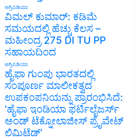
ಅಗ್ರಿಪಿಡಿಯಾ
ವಿಮಲ್ ಕುಮಾರ್: ಕಡಿಮೆ
ಸಮಯದಲ್ಲಿ ಹೆಚ್ಚು ಕೆಲಸ –
ಮಹೀಂದ್ರ 275 DI TU PP
ಸಹಾಯದಿಂದ
ಅಗ್ರಿಪಿಡಿಯಾ
ಹೈಫಾ ಗುಂಪು ಭಾರತದಲ್ಲಿ
ಸಂಪೂರ್ಣ ಮಾಲೀಕತ್ವದ
ಉಪಕಂಪನಿಯನ್ನು ಪ್ರಾರಂಭಿಸಿದೆ:
‘ಹೈಫಾ ಇಂಡಿಯಾ ಫರ್ಟಿಲೈಜರ್ಸ್
ಅಂಡ್ ಟೆಕ್ನೋಲಾಜೀಸ್ ಪ್ರೈವೇಟ್
ಲಿಮಿಟೆಡ್’