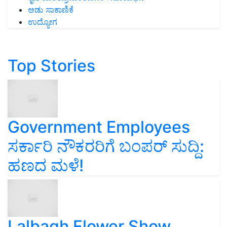
ಆಡು ಸಾಕಾಣಿಕೆ
ಉದ್ಯೋಗ
Top Stories
Government Employees
ಸರ್ಕಾರಿ ನೌಕರರಿಗೆ ಬಂಪರ್‌ ಸುದ್ದಿ:
ಹಣದ ಮಳೆ!
Lalbagh Flower Show