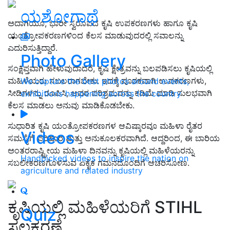
ಯಶೋಗಾಥೆ
ಅದಾಗಿಯೂ, ಭಾರೀ ಸ್ವರೂಪದ ಕೃಷಿ ಉಪಕರಣಗಳು ಹಾಗೂ ಕೃಷಿ
ಯಂತ್ರೋಪಕರಣಗಳಿಂದ ಕೆಲಸ ಮಾಡುವುದರಲ್ಲಿ ಸವಾಲನ್ನು
ಎದುರಿಸುತ್ತಿದ್ದಾರೆ.
Photo Gallery
ಸಂಕ್ಷಿಪ್ತವಾಗಿ ಹೇಳುವುದಾದರೆ, ಕೃಷಿ ಕ್ಷೇತ್ರವನ್ನು ಬಲಪಡಿಸಲು ಕೃಷಿಯಲ್ಲಿ
ಮಹಿಳೆಯರು ಸಬಲರಾಗಬೇಕು. ಇದಕ್ಕೆ ಪೂರಕವಾಗಿ ಉಪಕರಣಗಳು,
We capture the best photos around events,
ಸೀಡಿಗಳನ್ನು ರೂಪಿಸಿ, ಅವರ ಪರಿಶ್ರಮವನ್ನು ಕಡಿಮೆ ಮಾಡಿ ಸುಲಭವಾಗಿ
exhibitions happening across the country
ಕೆಲಸ ಮಾಡಲು ಅನುವು ಮಾಡಿಕೊಡಬೇಕು.
ಸುಧಾರಿತ ಕೃಷಿ ಯಂತ್ರೋಪಕರಣಗಳ ಆವಿಷ್ಕಾರವೂ ಮಹಿಳಾ ರೈತರ
Videos
ಸಮಸ್ಯೆಗೆ ಪರಿಹಾರ ಮತ್ತು ಅನುಕೂಲಕರವಾಗಿದೆ. ಆದ್ದರಿಂದ, ಈ ಬಾರಿಯ
ಅಂತರರಾಷ್ಟ್ರೀಯ ಮಹಿಳಾ ದಿನವನ್ನು ಕೃಷಿಯಲ್ಲಿ ಮಹಿಳೆಯರನ್ನು
Handpicked videos to inspire the nation on
ಸಬಲೀಕರಣಗೊಳಿಸುವ ಏಕೈಕ ಗಮನದೊಂದಿಗೆ ಆಚರಿಸೋಣ.
agriculture and related industry
ಕೃಷಿಯಲ್ಲಿ ಮಹಿಳೆಯರಿಗೆ STIHL
Quiz
ಸಲಕರಣೆ