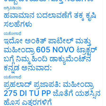
ಅಗ್ರಿಪಿಡಿಯಾ
ಹವಾಮಾನ ಬದಲಾವಣೆಗೆ ತಕ್ಕ ಕೃಷಿ
ಸಲಹೆಗಳು
ಯಶೋಗಾಥೆ
ಇದೋ ಅಂಕಿತ್ ಪಾಟೀಲ್ ಮತ್ತು
ಮಹೀಂದ್ರಾ 605 NOVO ಟ್ರಾಕ್ಟರ್
ಬಗ್ಗೆ ನಿಮ್ಮ ಹಿಂದಿ ಡಾಕ್ಯುಮೆಂಟ್‌ನ
ಕನ್ನಡ ಅನುವಾದ:
ಯಶೋಗಾಥೆ
ಪ್ರಹಲಾದ್ ಪ್ರಜಾಪತಿ: ಮಹೀಂದ್ರಾ
275 DI TU PP ಜೊತೆಗೆ ಯಶಸ್ಸಿನ
ಹೊಸ ಎತ್ತರಗಳಿಗೆ