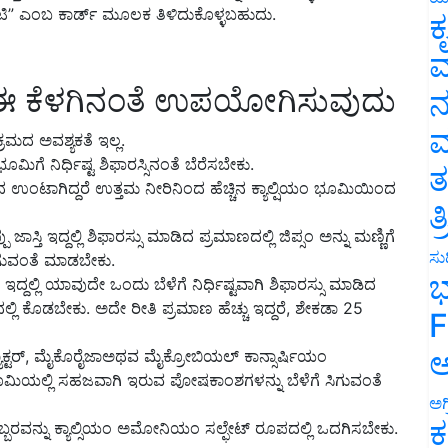
ೀಟಿ” ಎಂಬ ಕಾರ್ಡ್ ಮೂಲಕ ತಿಳಿದುಕೊಳ್ಳಬಹುದು.
ಕ
ವ
ನು ಈ ಕೆಳಗಿನಂತೆ ಉಪಯೋಗಿಸುವುದು
ನ
ಮ
ರಮದ ಅವಶ್ಯಕತೆ ಇಲ್ಲ.
ಭೂಮಿಗೆ ನಿರ್ಧಿಷ್ಟ ಶಿಫಾರಸ್ಸಿನಂತೆ ಬೆರೆಸಬೇಕು.
ತ
ಂದ ಉಂಟಾಗಿದ್ದರೆ ಉತ್ತಮ ನೀರಿನಿಂದ ಹೆಚ್ಚಿನ ಕ್ಯಾಲ್ಷಿಯಂ ಭೂಮಿಯಿಂದ
ತ
ಸ್ತಿ ಇದ್ದಲ್ಲಿ ಶಿಫಾರಸ್ಸು ಮಾಡಿದ ಪ್ರಮಾಣದಲ್ಲಿ ಜಿಪ್ಸಂ ಅನ್ನು ಮಣ್ಣಿಗೆ
ಸುದ
ಗುವಂತೆ ಮಾಡಬೇಕು.
ಭ
್ಲಿ ಯಾವುದೇ ಒಂದು ಬೆಳೆಗೆ ನಿರ್ಧಿಷ್ಟವಾಗಿ ಶಿಫಾರಸ್ಸು ಮಾಡಿದ
ದಲ್ಲಿ ಕೊಡಬೇಕು. ಅದೇ ರೀತಿ ಪ್ರಮಾಣ ಹೆಚ್ಚು ಇದ್ದರೆ, ಶೇಕಡಾ 25
F
ಅ
್ಟರ್, ಮೈಕೊರೈಜಾಅಥವ ಮೈಕ್ರೋಬಿಯಲ್ ಕಾನ್ಸಾರ್ಷಿಯಂ
ಯಲ್ಲಿ ಸಹಜವಾಗಿ ಇರುವ ಪೋಷಕಾಂಶಗಳನ್ನು ಬೆಳೆಗೆ ಸಿಗುವಂತೆ
ಅಗ
ಕ
್ಬರವನ್ನು ಕ್ಯಾಲ್ಸಿಯಂ ಅಮೋನಿಯಂ ಸಲ್ಫೇಟ್ ರೂಪದಲ್ಲಿ ಒದಗಿಸಬೇಕು.