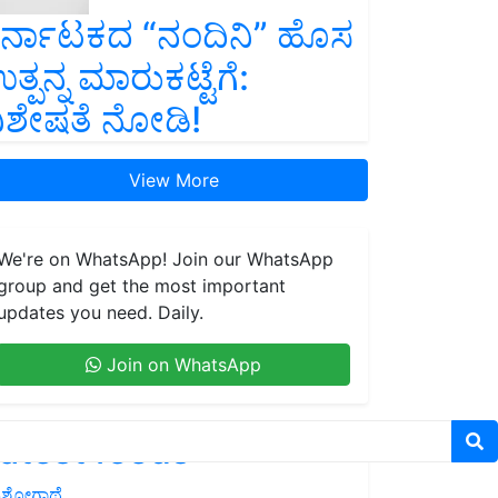
ರ್ನಾಟಕದ “ನಂದಿನಿ” ಹೊಸ
ತ್ಪನ್ನ ಮಾರುಕಟ್ಟೆಗೆ:
ಿಶೇಷತೆ ನೋಡಿ!
View More
We're on WhatsApp! Join our WhatsApp
group and get the most important
updates you need. Daily.
Join on WhatsApp
atest feeds
ಶೋಗಾಥೆ