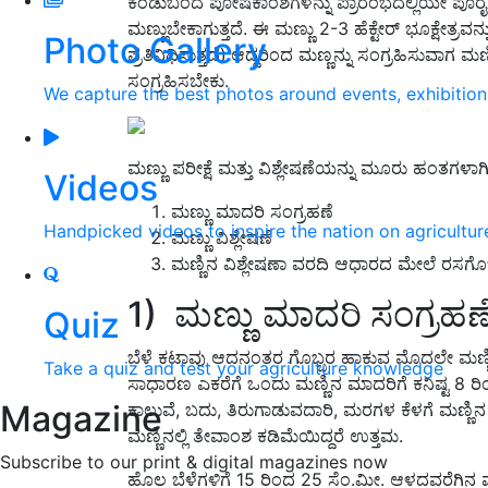
ಕಂಡುಬಂದ ಪೋಷಕಾಂಶಗಳನ್ನು ಪ್ರಾರಂಭದಲ್ಲಿಯೇ ಪೂರೈಸಲು ಸಾ
ಮಣ್ಣುಬೇಕಾಗುತ್ತದೆ. ಈ ಮಣ್ಣು 2-3 ಹೆಕ್ಟೇರ್ ಭೂಕ್ಷೇತ್ರವನ್ನು ಪ
Photo Gallery
ಪ್ರತಿನಿಧಿಸುತ್ತದೆ).ಆದ್ದರಿಂದ ಮಣ್ಣನ್ನು ಸಂಗ್ರಹಿಸುವಾಗ ಮ
ಸಂಗ್ರಹಿಸಬೇಕು.
We capture the best photos around events, exhibitio
ಮಣ್ಣು ಪರೀಕ್ಷೆ ಮತ್ತು ವಿಶ್ಲೇಷಣೆಯನ್ನು ಮೂರು ಹಂತಗಳಾಗ
Videos
ಮಣ್ಣು ಮಾದರಿ ಸಂಗ್ರಹಣೆ
Handpicked videos to inspire the nation on agricultur
ಮಣ್ಣು ವಿಶ್ಲೇಷಣೆ
ಮಣ್ಣಿನ ವಿಶ್ಲೇಷಣಾ ವರದಿ ಆಧಾರದ ಮೇಲೆ ರಸಗೊಬ್
1) ಮಣ್ಣು ಮಾದರಿ ಸಂಗ್ರಹಣೆ
Quiz
ಬೆಳೆ ಕಟಾವು ಆದನಂತರ ಗೊಬ್ಬರ ಹಾಕುವ ಮೊದಲೇ ಮಣ್ಣಿನ
Take a quiz and test your agriculture knowledge
ಸಾಧಾರಣ ಎಕರೆಗೆ ಒಂದು ಮಣ್ಣಿನ ಮಾದರಿಗೆ ಕನಿಷ್ಟ 8 ರಿಂ
Magazine
ಕಾಲುವೆ, ಬದು, ತಿರುಗಾಡುವದಾರಿ, ಮರಗಳ ಕೆಳಗೆ ಮಣ್ಣ
ಮಣ್ಣಿನಲ್ಲಿ ತೇವಾಂಶ ಕಡಿಮೆಯಿದ್ದರೆ ಉತ್ತಮ.
Subscribe to our print & digital magazines now
ಹೊಲ ಬೆಳೆಗಳಿಗೆ 15 ರಿಂದ 25 ಸೆಂ.ಮೀ. ಆಳದವರೆಗಿನ 