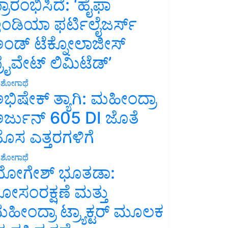
್ರಾರಂಭಿಸಿದೆ: ‘ಹೈಫಾ
ಂಡಿಯಾ ಫರ್ಟಿಲೈಜರ್ಸ್
ಂಡ್ ಟೆಕ್ನೋಲಾಜೀಸ್
್ರೈವೇಟ್ ಲಿಮಿಟೆಡ್’
ಶೋಗಾಥೆ
ಭಿಷೇಕ್ ತ್ಯಾಗಿ: ಮಹೀಂದ್ರಾ
ರ್ಜುನ್ 605 DI ಜೊತೆ
ೊಸ ಎತ್ತರಗಳಿಗೆ
ಶೋಗಾಥೆ
ೋಗೇಶ್ ಭೂತಡಾ:
ೋಸಂರಕ್ಷಣೆ ಮತ್ತು
ಹೀಂದ್ರಾ ಟ್ರ್ಯಾಕ್ಟರ್ ಮೂಲಕ