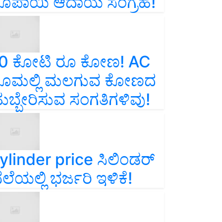
ೂಪಾಯಿ ಆದಾಯ ಸಂಗ್ರಹ!
0 ಕೋಟಿ ರೂ ಕೋಣ! AC
ೂಮಲ್ಲಿ ಮಲಗುವ ಕೋಣದ
ುಬ್ಬೇರಿಸುವ ಸಂಗತಿಗಳಿವು!
ylinder price ಸಿಲಿಂಡರ್‌
ೆಲೆಯಲ್ಲಿ ಭರ್ಜರಿ ಇಳಿಕೆ!