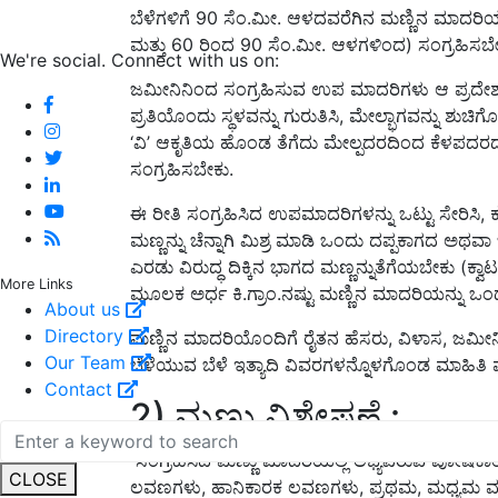
ಬೆಳೆಗಳಿಗೆ 90 ಸೆಂ.ಮೀ. ಆಳದವರೆಗಿನ ಮಣ್ಣಿನ ಮಾದರಿಯ
ಮತ್ತು 60 ರಿಂದ 90 ಸೆಂ.ಮೀ. ಆಳಗಳಿಂದ) ಸಂಗ್ರಹಿಸಬೇ
We're social. Connect with us on:
ಜಮೀನಿನಿಂದ ಸಂಗ್ರಹಿಸುವ ಉಪ ಮಾದರಿಗಳು ಆ ಪ್ರದೇಶವನ
ಪ್ರತಿಯೊಂದು ಸ್ಥಳವನ್ನು ಗುರುತಿಸಿ, ಮೇಲ್ಭಾಗವನ್ನು ಶ
‘ವಿ’ ಆಕೃತಿಯ ಹೊಂಡ ತೆಗೆದು ಮೇಲ್ಪದರದಿಂದ ಕೆಳಪದರದವ
ಸಂಗ್ರಹಿಸಬೇಕು.
ಈ ರೀತಿ ಸಂಗ್ರಹಿಸಿದ ಉಪಮಾದರಿಗಳನ್ನು ಒಟ್ಟು ಸೇರಿಸಿ, ಕಸ
ಮಣ್ಣನ್ನು ಚೆನ್ನಾಗಿ ಮಿಶ್ರ ಮಾಡಿ ಒಂದು ದಪ್ಪಕಾಗದ ಅಥವಾ
ಎರಡು ವಿರುದ್ಧ ದಿಕ್ಕಿನ ಭಾಗದ ಮಣ್ಣನ್ನುತೆಗೆಯಬೇಕು (ಕ್ವ
More Links
ಮೂಲಕ ಅರ್ಧ ಕಿ.ಗ್ರಾಂ.ನಷ್ಟು ಮಣ್ಣಿನ ಮಾದರಿಯನ್ನು ಒಂದು 
About us
Directory
ಮಣ್ಣಿನ ಮಾದರಿಯೊಂದಿಗೆ ರೈತನ ಹೆಸರು, ವಿಳಾಸ, ಜಮೀನಿನ ಸ
Our Team
ಬೆಳೆಯುವ ಬೆಳೆ ಇತ್ಯಾದಿ ವಿವರಗಳನ್ನೊಳಗೊಂಡ ಮಾಹಿತಿ ಪ
Contact
2) ಮಣ್ಣು ವಿಶ್ಲೇಷಣೆ :
ಸಂಗ್ರಹಿಸಿದ ಮಣ್ಣು ಮಾದರಿಯಲ್ಲಿ ಲಭ್ಯವಿರುವ ಪೋಷಕಾಂಶ
CLOSE
ಲವಣಗಳು, ಹಾನಿಕಾರಕ ಲವಣಗಳು, ಪ್ರಥಮ, ಮಧ್ಯಮ ಮತ