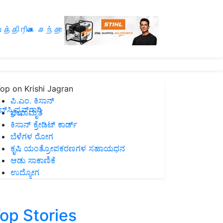
த்திரிகை சந்தா
op on Krishi Jagran
ಪಿ.ಎಂ. ಕಿಸಾನ್
ಸ್ಕ್ರಿಪ್ಷನ್‌ಗಾಗಿ
ಜೀವಾಮೃತ
ಕಿಸಾನ್ ಕ್ರೇಡಿಟ್ ಕಾರ್ಡ್
ಬೆಳೆಗಳ ರೋಗ
ಕೃಷಿ ಯಂತ್ರೋಪಕರಣಗಳ ಸಹಾಯಧನ
ಆಡು ಸಾಕಾಣಿಕೆ
ಉದ್ಯೋಗ
op Stories