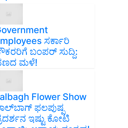
overnment
mployees ಸರ್ಕಾರಿ
ೌಕರರಿಗೆ ಬಂಪರ್‌ ಸುದ್ದಿ:
ಣದ ಮಳೆ!
albagh Flower Show
ಾಲ್‌ಬಾಗ್ ಫಲಪುಷ್ಪ
್ರದರ್ಶನ ಇಷ್ಟು ಕೋಟಿ