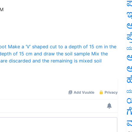
ಪ
PM
ಇ
ಅ
ಪ
pot
Make a ‘V’ shaped cut to a depth of 15 cm in the
ಯ
depth of 15 cm and draw the soil sample
Mix the
ಅ
are discarded and the remaining is mixed
soil
ಅ
ಹ
ಯ
ಯ
ಗ
ಮ