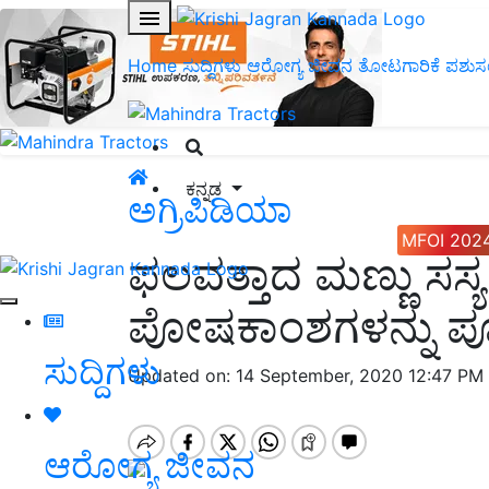
Home
ಸುದ್ದಿಗಳು
ಆರೋಗ್ಯ ಜೀವನ
ತೋಟಗಾರಿಕೆ
ಪಶುಸ
ಕನ್ನಡ
ಅಗ್ರಿಪಿಡಿಯಾ
MFOI 202
ಫಲವತ್ತಾದ ಮಣ್ಣು ಸಸ್ಯಗ
ಪೋಷಕಾಂಶಗಳನ್ನು ಪೂ
ಸುದ್ದಿಗಳು
Updated on: 14 September, 2020 12:47 PM
ಆರೋಗ್ಯ ಜೀವನ