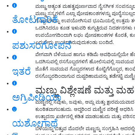
ಮಣ್ಣು ಅತ್ಯಂತ ಮಹತ್ವಪೂರ್ಣವಾದ ನೈಸರ್ಗಿಕ ಸಂಪನ್ಮೂಲ.
ಮಣ್ಣು ಸಸ್ಯಗಳಿಗೆ ಎಲ್ಲಾ ಪೋಷಕಾಂಶಗಳನ್ನು ಪೂರೈಸಬಲ್ಲ
ತೋಟಗಾರಿಕೆ
ಗೊಬ್ಬರಗಳನ್ನು ಉಪಯೋಗಿಸುವ ಭೂಮಿಯಲ್ಲಿ ಉತ್ತಮ ತಳಿ 
ಒದಗಿಸಿದರೂ ಕೂಡ ಇಳುವರಿ ಕುಗ್ಗುತ್ತಿರುವ ನಿದರ್ಶನಗಳ
ಉಪಯೋಗದಿಂದಾಗಿ ಲಘು ಪೋಷಕಾಂಶಗಳ ಕೊರತೆ, ಕುಂಠಿತಗೊ
ಏರುಪೇರು ಉಂಟಾಗಿರುವುದುಕಂಡು ಬಂದಿದೆ.
ಪಶುಸಂಗೋಪನೆ
ವೇಗವಾಗಿ ಬೆಳೆಯುವ ಹಾಗೂ ಕಡಿಮೆ ಅವಧಿಯಲ್ಲಿಯೇ ಹೆ
ಒದಗಿಸುವಲ್ಲಿ ರಸಗೊಬ್ಬರಗಳಿಗೆ ಹೋಲಿಸುವಲ್ಲಿ ಸಾವಯವ 
ಇತರೆ
ಜೊತೆಗೆ ಸಾವಯವ ಗೊಬ್ಬರಗಳಾದ ಕೊಟ್ಟಿಗೆಗೊಬ್ಬರ, ಕಾಂಪ
ರಸಗೊಬ್ಬರದಿಂದಾಗುವ ದುಷ್ಪರಿಣಾಮವನ್ನು ತಡೆಗಟ್ಟಿ ಮಣ್ಣ
ಮಣ್ಣು ವಿಶ್ಲೇಷಣೆ ಮತ್ತು ಮಹತ
ಅಗ್ರಿಪೀಡಿಯಾ
ಮಣ್ಣಿನಲ್ಲಿ ಸವುಳು, ಜವುಳು, ಆಮ್ಲ ಮತ್ತು ಕ್ಷಾರಮಯವಾದ
ಕುಂಠಿತವಾಗಬಹುದು. ಆದ್ದರಿಂದ ಮಣ್ಣಿನ ಪರೀಕ್ಷೆ ಆಧರಿಸಿ 
ಉತ್ಪಾದನಾ ಖರ್ಚಿನಲ್ಲಿ ಕಡಿತ ಮಾಡಬಹುದು ಮತ್ತು ಪರಿಸರ
ಯಶೋಗಾಥೆ
ಬೆಳೆಯನ್ನು ಬಿತ್ತುವ ಮೊದಲೇ ಮಣ್ಣನ್ನು ಸಂಗ್ರಹಿಸಿ ಅದ