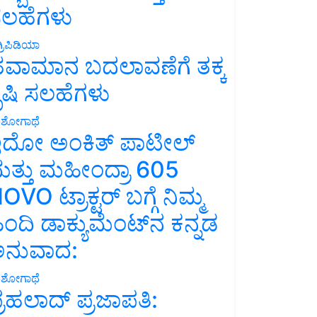
ಲಹೆಗಳು
್ರಿಪಿಡಿಯಾ
ವಾಮಾನ ಬದಲಾವಣೆಗೆ ತಕ್ಕ
ೃಷಿ ಸಲಹೆಗಳು
ಶೋಗಾಥೆ
ದೋ ಅಂಕಿತ್ ಪಾಟೀಲ್
ತ್ತು ಮಹೀಂದ್ರಾ 605
OVO ಟ್ರಾಕ್ಟರ್ ಬಗ್ಗೆ ನಿಮ್ಮ
ಿಂದಿ ಡಾಕ್ಯುಮೆಂಟ್‌ನ ಕನ್ನಡ
ನುವಾದ:
ಶೋಗಾಥೆ
್ರಹಲಾದ್ ಪ್ರಜಾಪತಿ: