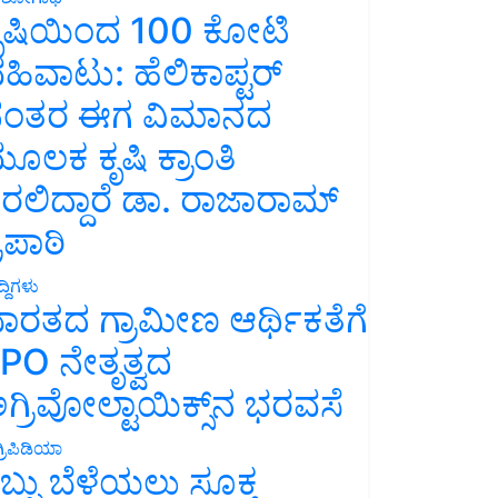
ೃಷಿಯಿಂದ 100 ಕೋಟಿ
ಹಿವಾಟು: ಹೆಲಿಕಾಪ್ಟರ್
ಂತರ ಈಗ ವಿಮಾನದ
ೂಲಕ ಕೃಷಿ ಕ್ರಾಂತಿ
ರಲಿದ್ದಾರೆ ಡಾ. ರಾಜಾರಾಮ್
್ರಿಪಾಠಿ
್ದಿಗಳು
ಾರತದ ಗ್ರಾಮೀಣ ಆರ್ಥಿಕತೆಗೆ
PO ನೇತೃತ್ವದ
ಗ್ರಿವೋಲ್ಟಾಯಿಕ್ಸ್‌ನ ಭರವಸೆ
್ರಿಪಿಡಿಯಾ
ಬ್ಬು ಬೆಳೆಯಲು ಸೂಕ್ತ