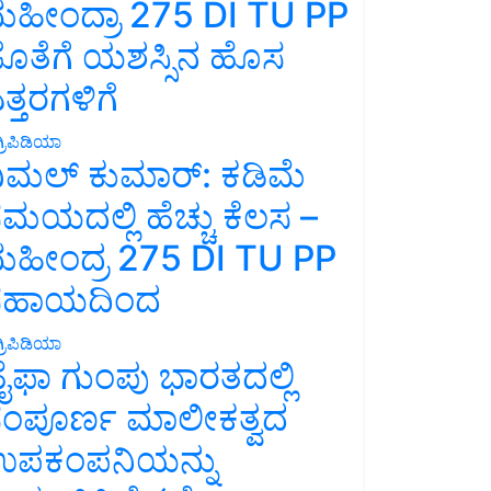
ಹೀಂದ್ರಾ 275 DI TU PP
ೊತೆಗೆ ಯಶಸ್ಸಿನ ಹೊಸ
ತ್ತರಗಳಿಗೆ
್ರಿಪಿಡಿಯಾ
ಿಮಲ್ ಕುಮಾರ್: ಕಡಿಮೆ
ಮಯದಲ್ಲಿ ಹೆಚ್ಚು ಕೆಲಸ –
ಹೀಂದ್ರ 275 DI TU PP
ಸಹಾಯದಿಂದ
್ರಿಪಿಡಿಯಾ
ೈಫಾ ಗುಂಪು ಭಾರತದಲ್ಲಿ
ಂಪೂರ್ಣ ಮಾಲೀಕತ್ವದ
ಪಕಂಪನಿಯನ್ನು