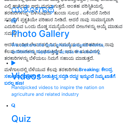
ಎಲ್ಲಿ ಹಾಕಿದರೂ ಅದು ಮರವಾಗುತ್ತದೆ. ಅಂತಹ ಪರಿಸ್ಥಿತಿಯಲ್ಲಿ,
ಯಶೋಗಾಥೆ
ತರಕಾರಿಗಳನ್ನು ಬೆಳೆಸುವುದು ತುಂಬಾ ಸುಲಭ . ಏಕೆಂದರೆ ನೀರಿನ
ಸಮಸ್ಯೆಗೆ ಪ್ರಕೃತಿಯೇ ಪರಿಹಾರ ನೀಡಿದೆ. ಆದರೆ ನಾವು ಸಾಮಾನ್ಯವಾಗಿ
ಎದುರಿಸುವ ಒಂದು ದೊಡ್ಡ ಸಮಸ್ಯೆಯೆಂದರೆ ಬೀಜಗಳನ್ನು ಆಯ್ಕೆ ಮಾಡುವ
Photo Gallery
ಸಮಸ್ಯೆ.
ಆದರೆ ಇಂದಿನ ಲೇಖನದಲ್ಲಿ ನಿಮ್ಮ ಸಮಸ್ಯೆಯನ್ನು ಪರಿಹರಿಸಲು ನಾವು
We capture the best photos around events,
ಕೆಲವು ಬೀಜಗಳನ್ನು ಸೂಚಿಸುತ್ತಿದ್ದೇವೆ, ಇದು ಈ ಋತುವಿನಲ್ಲಿ
exhibitions happening across the country
ತರಕಾರಿಗಳನ್ನು ಬೆಳೆಯಲು ನಿಮಗೆ ಸಹಾಯ ಮಾಡುತ್ತದೆ.
ಮಳೆಗಾಲದಲ್ಲಿ ಬೆಳೆಯುವ ಕೆಲವು ತರಕಾರಿಗಳು
Breaking: ಕೇಂದ್ರ
Videos
ಸರ್ಕಾರದಿಂದ LPG ಗೆ ನೀಡುತ್ತಿದ್ದ ಸಬ್ಸಿಡಿ ರದ್ದು! ಇನ್ಮುಂದೆ ನಿಮ್ಮ ಖಾತೆಗೆ
ಬರಲ್ಲ ಹಣ!
Handpicked videos to inspire the nation on
agriculture and related industry
Quiz