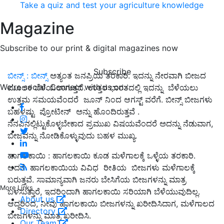
Take a quiz and test your agriculture knowledge
Magazine
Subscribe to our print & digital magazines now
Subscribe
ಬೀನ್ಸ್ : ಬೀನ್ಸ್
ಅತ್ಯಂತ ಜನಪ್ರಿಯ ತರಕಾರಿ. ಇದನ್ನು ನೇರವಾಗಿ ಬೀಜದ
We're social. Connect with us on:
ಮೂಲಕ ಬೆಳೆಯಲಾಗುತ್ತದೆ. ಉತ್ತರ ಭಾರತದಲ್ಲಿ ಇದನ್ನು ಬೆಳೆಯಲು
ಉತ್ತಮ ಸಮಯವೆಂದರೆ ಜೂನ್ ನಿಂದ ಆಗಸ್ಟ್ ವರೆಗೆ. ಬೀನ್ಸ್ ಬೀಜಗಳು
ಬಹಳಷ್ಟು ಪ್ರೋಟೀನ್ ಅನ್ನು ಹೊಂದಿರುತ್ತವೆ .
ನೆನಪಿನಲ್ಲಿಟ್ಟುಕೊಳ್ಳಬೇಕಾದ ಪ್ರಮುಖ ವಿಷಯವೆಂದರೆ ಅದನ್ನು ನೆಡುವಾಗ,
ಬೀಜವನ್ನು ನೋಡಿಕೊಳ್ಳುವುದು ಬಹಳ ಮುಖ್ಯ.
ಹಾಗಲಕಾಯಿ : ಹಾಗಲಕಾಯಿ ಕೂಡ ಮಳೆಗಾಲಕ್ಕೆ ಒಳ್ಳೆಯ ತರಕಾರಿ.
ಆದರೆ ಹಾಗಲಕಾಯಿಯ ವಿವಿಧ ರೀತಿಯ ಬೀಜಗಳು ಮಳೆಗಾಲಕ್ಕೆ
ಬರುತ್ತವೆ. ಸಾಮಾನ್ಯವಾಗಿ ಜನರು ಬೇಸಿಗೆಯ ಬೀಜಗಳನ್ನು ಮಾತ್ರ
More Links
ಬಳಸುತ್ತಾರೆ, ಇದರಿಂದಾಗಿ ಹಾಗಲಕಾಯಿ ಸರಿಯಾಗಿ ಬೆಳೆಯುವುದಿಲ್ಲ.
About us
ಆದ್ದರಿಂದ, ನೀವು ಹಾಗಲಕಾಯಿ ಬೀಜಗಳನ್ನು ಖರೀದಿಸಿದಾಗ, ಮಳೆಗಾಲದ
Directory
ಬೀಜಗಳನ್ನು ಮಾತ್ರ ಖರೀದಿಸಿ.
Our Team