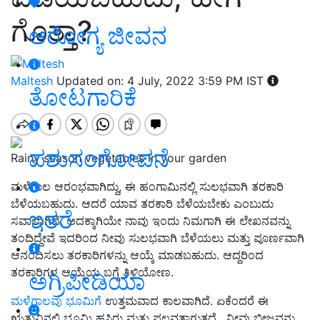
ಗೊತ್ತಾ?
ಆರೋಗ್ಯ ಜೀವನ
Maltesh
Updated on: 4 July, 2022 3:59 PM IST
ತೋಟಗಾರಿಕೆ
ಪಶುಸಂಗೋಪನೆ
Rainy season vegetables in your garden
ಮಳೆಗಾಲ ಆರಂಭವಾಗಿದ್ದು, ಈ ಹಂಗಾಮಿನಲ್ಲಿ ಸುಲಭವಾಗಿ ತರಕಾರಿ
ಬೆಳೆಯಬಹುದು. ಆದರೆ ಯಾವ ತರಕಾರಿ ಬೆಳೆಯಬೇಕು ಎಂಬುದು
ಇತರೆ
ಸವಾಲಾಗಿದೆ. ಅದಕ್ಕಾಗಿಯೇ ನಾವು ಇಂದು ನಿಮಗಾಗಿ ಈ ಲೇಖನವನ್ನು
ತಂದಿದ್ದೇವೆ ಇದರಿಂದ ನೀವು ಸುಲಭವಾಗಿ ಬೆಳೆಯಲು ಮತ್ತು ಪೂರ್ಣವಾಗಿ
ಆನಂದಿಸಲು ತರಕಾರಿಗಳನ್ನು ಆಯ್ಕೆ ಮಾಡಬಹುದು. ಆದ್ದರಿಂದ
ತರಕಾರಿಗಳ ಆಯ್ಕೆಯ ಬಗ್ಗೆ ತಿಳಿಯೋಣ.
ಅಗ್ರಿಪೀಡಿಯಾ
ಮಳೆಗಾಲವು ಭೂಮಿಗೆ
ಉತ್ತಮವಾದ ಕಾಲವಾಗಿದೆ. ಏಕೆಂದರೆ ಈ
ಋತುವಿನಲ್ಲಿ ಭೂಮಿ ಹಸಿರು ಮತ್ತು ಫಲವತ್ತಾಗುತ್ತದೆ , ನೀವು ಬೀಜವನ್ನು