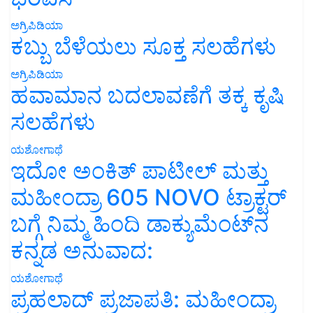
ಅಗ್ರಿಪಿಡಿಯಾ
ಕಬ್ಬು ಬೆಳೆಯಲು ಸೂಕ್ತ ಸಲಹೆಗಳು
ಅಗ್ರಿಪಿಡಿಯಾ
ಹವಾಮಾನ ಬದಲಾವಣೆಗೆ ತಕ್ಕ ಕೃಷಿ
ಸಲಹೆಗಳು
ಯಶೋಗಾಥೆ
ಇದೋ ಅಂಕಿತ್ ಪಾಟೀಲ್ ಮತ್ತು
ಮಹೀಂದ್ರಾ 605 NOVO ಟ್ರಾಕ್ಟರ್
ಬಗ್ಗೆ ನಿಮ್ಮ ಹಿಂದಿ ಡಾಕ್ಯುಮೆಂಟ್‌ನ
ಕನ್ನಡ ಅನುವಾದ:
ಯಶೋಗಾಥೆ
ಪ್ರಹಲಾದ್ ಪ್ರಜಾಪತಿ: ಮಹೀಂದ್ರಾ