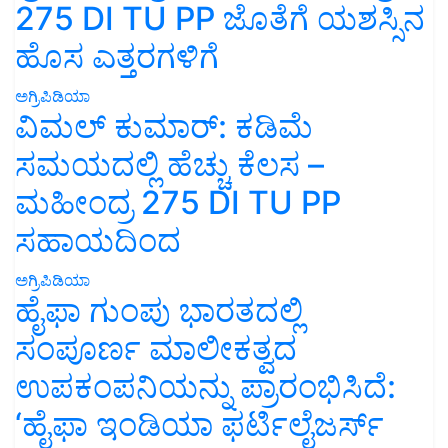
275 DI TU PP ಜೊತೆಗೆ ಯಶಸ್ಸಿನ
ಹೊಸ ಎತ್ತರಗಳಿಗೆ
ಅಗ್ರಿಪಿಡಿಯಾ
ವಿಮಲ್ ಕುಮಾರ್: ಕಡಿಮೆ
ಸಮಯದಲ್ಲಿ ಹೆಚ್ಚು ಕೆಲಸ –
ಮಹೀಂದ್ರ 275 DI TU PP
ಸಹಾಯದಿಂದ
ಅಗ್ರಿಪಿಡಿಯಾ
ಹೈಫಾ ಗುಂಪು ಭಾರತದಲ್ಲಿ
ಸಂಪೂರ್ಣ ಮಾಲೀಕತ್ವದ
ಉಪಕಂಪನಿಯನ್ನು ಪ್ರಾರಂಭಿಸಿದೆ:
‘ಹೈಫಾ ಇಂಡಿಯಾ ಫರ್ಟಿಲೈಜರ್ಸ್