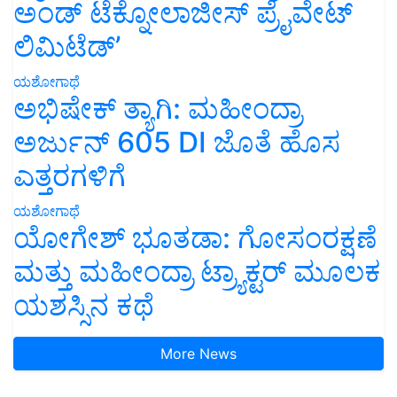
ಅಂಡ್ ಟೆಕ್ನೋಲಾಜೀಸ್ ಪ್ರೈವೇಟ್
ಲಿಮಿಟೆಡ್’
ಯಶೋಗಾಥೆ
ಅಭಿಷೇಕ್ ತ್ಯಾಗಿ: ಮಹೀಂದ್ರಾ
ಅರ್ಜುನ್ 605 DI ಜೊತೆ ಹೊಸ
ಎತ್ತರಗಳಿಗೆ
ಯಶೋಗಾಥೆ
ಯೋಗೇಶ್ ಭೂತಡಾ: ಗೋಸಂರಕ್ಷಣೆ
ಮತ್ತು ಮಹೀಂದ್ರಾ ಟ್ರ್ಯಾಕ್ಟರ್ ಮೂಲಕ
ಯಶಸ್ಸಿನ ಕಥೆ
More News