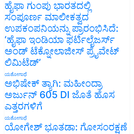
ಹೈಫಾ ಗುಂಪು ಭಾರತದಲ್ಲಿ
ಸಂಪೂರ್ಣ ಮಾಲೀಕತ್ವದ
ಉಪಕಂಪನಿಯನ್ನು ಪ್ರಾರಂಭಿಸಿದೆ:
‘ಹೈಫಾ ಇಂಡಿಯಾ ಫರ್ಟಿಲೈಜರ್ಸ್
ಅಂಡ್ ಟೆಕ್ನೋಲಾಜೀಸ್ ಪ್ರೈವೇಟ್
ಲಿಮಿಟೆಡ್’
ಯಶೋಗಾಥೆ
ಅಭಿಷೇಕ್ ತ್ಯಾಗಿ: ಮಹೀಂದ್ರಾ
ಅರ್ಜುನ್ 605 DI ಜೊತೆ ಹೊಸ
ಎತ್ತರಗಳಿಗೆ
ಯಶೋಗಾಥೆ
ಯೋಗೇಶ್ ಭೂತಡಾ: ಗೋಸಂರಕ್ಷಣೆ