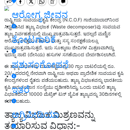
ಆರೋಗ್ಯ ಜೀವನ
ರಾಷ್ಟ್ರೀಯ ಸಾವಯವ ಕೃಷಿ ಕೇಂದ್ರ (N.C.O.F) ಗಾಜಿಯಾಬಾದ್‌ನಿಂದ
ಸಿದ್ದಪಡಿಸಿದ ತ್ಯಾಜ್ಯ ವಿಭಜಕ (Waste decomposer)ವು ಸಾವಯವ
ತ್ಯಾಜ್ಯ ನಿರ್ವಹಣೆಯಲ್ಲಿ ಮುಖ್ಯ ಪಾತ್ರವಹಿಸುತ್ತದೆ. ಇದಲ್ಲದೆ ಮಣ್ಣಿನ
ತೋಟಗಾರಿಕೆ
ಆರೋಗ್ಯ ಉತ್ತಮ ಪಡಿಸಲು ಮತ್ತು ಸಸ್ಯ ಸಂರಕ್ಷಣೆಯಲ್ಲೂ
ಮುಖ್ಯಪಾತ್ರವಹಿಸುತ್ತದೆ. ಇದು ಸೂಕ್ಮಾಣು ಜೀವಿಗಳ ಮಿಶ್ರಣವಾಗಿದ್ದು
ಇದನ್ನು ನಾಟಿ (ದೇಸಿಯ) ಹಸುಗಳ ಸಗಣೆಯಿಂದ ಬೇರ್ಪಡಿಸಲಾಗಿದೆ.
ಪಶುಸಂಗೋಪನೆ
ಈ ತ್ಯಾಜ್ಯ ವಿಭಜಕವು ಮಾರುಕಟ್ಟೆಯಲ್ಲಿ 30 ಗ್ರಾಂ ಬಾಟಲಿಯಲ್ಲಿ ರೂ.
20/- ದರದಲ್ಲಿ ನೇರವಾಗಿ ರಾಷ್ಟ್ರೀಯ ಅಥವಾ ಪ್ರಾದೇಶಿಕ ಸಾವಯವ ಕೃಷಿ
ಕೇಂದ್ರಗಳಿಂದ ರೈತರು ಪಡೆಯಬಹುದು. ತ್ಯಾಜ್ಯ ವಿಭಜಕವನ್ನು ಭಾರತೀಯ
ಇತರೆ
ಕೃಷಿ ಅನುಸಂದಾನ ಸಂಸ್ಥೆಯು ಧೃಡೀಕರಿಸಿದ್ದು, ಒಂದು ಬಾಟಲಿ ತ್ಯಾಜ್ಯ
ವಿಭಜಕದಿಂದ 10000 ಮೆಟ್ರಿಕ್ ಟನ್ ಜೈವಿಕ ತ್ಯಾಜ್ಯವನ್ನು 30ದಿನಗಳಲ್ಲಿ
ಕರಗಿಸಬಹುದು.
ತ್ಯಾಜ್ಯ ವಿಭಜಕ ಮಿಶ್ರಣವನ್ನು
ಅಗ್ರಿಪೀಡಿಯಾ
ತಯಾರಿಸುವ ವಿಧಾನ:-