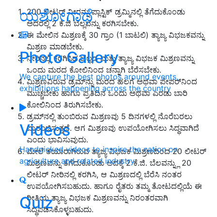
ಯಶೋಗಾಥೆ
200 ಲೀಟರ್ ನೀರನ್ನು ಪ್ಲಾಸ್ಟಿಕ್ ಡ್ರಮ್ಮಿನಲ್ಲಿ ತೆಗೆದುಕೊಂಡು
ಅದರಲ್ಲಿ 2 ಕೆ.ಜಿ ಬೆಲ್ಲವನ್ನು ಕರಗಿಸಬೇಕು.
ಈ ಮೇಲಿನ ಮಿಶ್ರಣಕ್ಕೆ 30 ಗ್ರಾಂ (1 ಬಾಟಲಿ) ತ್ಯಾಜ್ಯ ವಿಭಜಕವನ್ನು
ಮಿಶ್ರಣ ಮಾಡಬೇಕು.
Photo Gallery
ನೀರಿನಲ್ಲಿ ಕರಗಿಸಿದ ಬೆಲ್ಲದ ಮತ್ತು ತ್ಯಾಜ್ಯ ವಿಭಜಕ ಮಿಶ್ರಣವನ್ನು
ಒಂದು ಮರದ ಕೋಲಿನಿಂದ ಚನ್ನಾಗಿ ಬೆರೆಸಬೇಕು.
We capture the best photos around events,
ಮಿಶ್ರಣವಿರುವ ಡ್ರಮ್‌ನ್ನು ಮರದ ಹಲಗೆ ಅಥವಾ ಪೇಪರ್‌ನಿಂದ
exhibitions happening across the country
ಮುಚ್ಚಬೇಕು ಹಾಗೂ ಪ್ರತಿದಿನ ಒಂದು ಅಥವಾ ಎರಡು ಬಾರಿ
ಕೋಲಿನಿಂದ ತಿರುಗಿಸಬೇಕು.
ಡ್ರಮ್‌ನಲ್ಲಿ ತುಂಬಿರುವ ಮಿಶ್ರಣವು 5 ದಿನಗಳಲ್ಲಿ ನೊರೆಬರಲು
Videos
ಪ್ರಾರಂಭಿಸುತ್ತದೆ. ಆಗ ಮಿಶ್ರಣವು ಉಪಯೋಗಿಸಲು ಸಿದ್ಧವಾಗಿದೆ
ಎಂದು ಭಾವಿಸುವುದು.
Handpicked videos to inspire the nation on
ಮೇಲೆ ತಯಾರಾಗಿರುವ ತ್ಯಾಜ್ಯ ವಿಭಜಕ ಮಿಶ್ರಣದಿಂದ 20 ಲೀಟರ್
agriculture and related industry
ಮಿಶ್ರಣವನ್ನು ತೆಗೆದುಕೊಂಡು ಅದಕ್ಕೆ 2 ಕೆ.ಜಿ. ಬೆಲವನ್ನ್ಲು 20
ಲೀಟರ್ ನೀರಿನಲ್ಲಿ ಕರಗಿಸಿ, ಆ ಮಿಶ್ರಣದಲ್ಲಿ ಬೆರೆಸಿ ನಂತರ
ಉಪಯೋಗಿಸಬಹುದು. ಹಾಗೂ ರೈತರು ತಮ್ಮ ತೋಟದಲ್ಲಿಯೆ ಈ
ರೀತಿಯ ತ್ಯಾಜ್ಯ ವಿಭಜಕ ಮಿಶ್ರಣವನ್ನು ನಿರಂತರವಾಗಿ
Quiz
ಸಿದ್ಧಪಡಿಸಿಕೊಳ್ಳಬಹುದು.