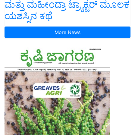
ಮತ್ತು ಮಹೀಂದ್ರಾ ಟ್ರ್ಯಾಕ್ಟರ್ ಮೂಲಕ
ಯಶಸ್ಸಿನ ಕಥೆ
More News