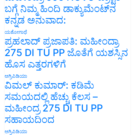
ಬಗ್ಗೆ ನಿಮ್ಮ ಹಿಂದಿ ಡಾಕ್ಯುಮೆಂಟ್‌ನ
ಕನ್ನಡ ಅನುವಾದ:
ಯಶೋಗಾಥೆ
ಪ್ರಹಲಾದ್ ಪ್ರಜಾಪತಿ: ಮಹೀಂದ್ರಾ
275 DI TU PP ಜೊತೆಗೆ ಯಶಸ್ಸಿನ
ಹೊಸ ಎತ್ತರಗಳಿಗೆ
ಅಗ್ರಿಪಿಡಿಯಾ
ವಿಮಲ್ ಕುಮಾರ್: ಕಡಿಮೆ
ಸಮಯದಲ್ಲಿ ಹೆಚ್ಚು ಕೆಲಸ –
ಮಹೀಂದ್ರ 275 DI TU PP
ಸಹಾಯದಿಂದ
ಅಗ್ರಿಪಿಡಿಯಾ