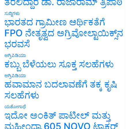
ತರಲಿದ್ದಾರೆ ಡಾ. ರಾಜಾರಾಮ್ ತ್ರಿಪಾಠಿ
ಸುದ್ದಿಗಳು
ಭಾರತದ ಗ್ರಾಮೀಣ ಆರ್ಥಿಕತೆಗೆ
FPO ನೇತೃತ್ವದ ಅಗ್ರಿವೋಲ್ಟಾಯಿಕ್ಸ್‌ನ
ಭರವಸೆ
ಅಗ್ರಿಪಿಡಿಯಾ
ಕಬ್ಬು ಬೆಳೆಯಲು ಸೂಕ್ತ ಸಲಹೆಗಳು
ಅಗ್ರಿಪಿಡಿಯಾ
ಹವಾಮಾನ ಬದಲಾವಣೆಗೆ ತಕ್ಕ ಕೃಷಿ
ಸಲಹೆಗಳು
ಯಶೋಗಾಥೆ
ಇದೋ ಅಂಕಿತ್ ಪಾಟೀಲ್ ಮತ್ತು
ಮಹೀಂದ್ರಾ 605 NOVO ಟ್ರಾಕ್ಟರ್