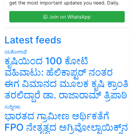
get the most important updates you need. Daily.
Join on WhatsApp
Latest feeds
ಯಶೋಗಾಥೆ
ಕೃಷಿಯಿಂದ 100 ಕೋಟಿ
ವಹಿವಾಟು: ಹೆಲಿಕಾಪ್ಟರ್ ನಂತರ
ಈಗ ವಿಮಾನದ ಮೂಲಕ ಕೃಷಿ ಕ್ರಾಂತಿ
ತರಲಿದ್ದಾರೆ ಡಾ. ರಾಜಾರಾಮ್ ತ್ರಿಪಾಠಿ
ಸುದ್ದಿಗಳು
ಭಾರತದ ಗ್ರಾಮೀಣ ಆರ್ಥಿಕತೆಗೆ
FPO ನೇತೃತ್ವದ ಅಗ್ರಿವೋಲ್ಟಾಯಿಕ್ಸ್‌ನ