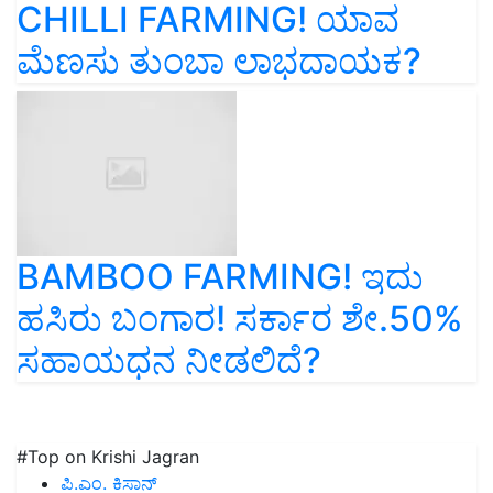
CHILLI FARMING! ಯಾವ
ಮೆಣಸು ತುಂಬಾ ಲಾಭದಾಯಕ?
BAMBOO FARMING! ಇದು
ಹಸಿರು ಬಂಗಾರ! ಸರ್ಕಾರ ಶೇ.50%
ಸಹಾಯಧನ ನೀಡಲಿದೆ?
#Top on Krishi Jagran
ಪಿ.ಎಂ. ಕಿಸಾನ್