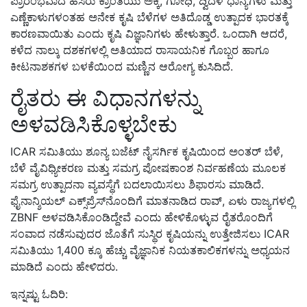
ಪ್ರಾರಂಭವಾದ ಹಸಿರು ಕ್ರಾಂತಿಯು ಅಕ್ಕಿ, ಗೋಧಿ, ದ್ವಿದಳ ಧಾನ್ಯಗಳು ಮತ್ತು
ಎಣ್ಣೆಕಾಳುಗಳಂತಹ ಅನೇಕ ಕೃಷಿ ಬೆಳೆಗಳ ಅತಿದೊಡ್ಡ ಉತ್ಪಾದಕ ಭಾರತಕ್ಕೆ
ಕಾರಣವಾಯಿತು ಎಂದು ಕೃಷಿ ವಿಜ್ಞಾನಿಗಳು ಹೇಳುತ್ತಾರೆ. ಒಂದಾಗಿ ಆದರೆ,
ಕಳೆದ ನಾಲ್ಕು ದಶಕಗಳಲ್ಲಿ ಅತಿಯಾದ ರಾಸಾಯನಿಕ ಗೊಬ್ಬರ ಹಾಗೂ
ಕೀಟನಾಶಕಗಳ ಬಳಕೆಯಿಂದ ಮಣ್ಣಿನ ಆರೋಗ್ಯ ಕುಸಿದಿದೆ.
ರೈತರು ಈ ವಿಧಾನಗಳನ್ನು
ಅಳವಡಿಸಿಕೊಳ್ಳಬೇಕು
ICAR ಸಮಿತಿಯು ಶೂನ್ಯ ಬಜೆಟ್ ನೈಸರ್ಗಿಕ ಕೃಷಿಯಿಂದ ಅಂತರ್ ಬೆಳೆ,
ಬೆಳೆ ವೈವಿಧ್ಯೀಕರಣ ಮತ್ತು ಸಮಗ್ರ ಪೋಷಕಾಂಶ ನಿರ್ವಹಣೆಯ ಮೂಲಕ
ಸಮಗ್ರ ಉತ್ಪಾದನಾ ವ್ಯವಸ್ಥೆಗೆ ಬದಲಾಯಿಸಲು ಶಿಫಾರಸು ಮಾಡಿದೆ.
ಫೈನಾನ್ಶಿಯಲ್ ಎಕ್ಸ್‌ಪ್ರೆಸ್‌ನೊಂದಿಗೆ ಮಾತನಾಡಿದ ರಾವ್, ಏಳು ರಾಜ್ಯಗಳಲ್ಲಿ
ZBNF ಅಳವಡಿಸಿಕೊಂಡಿದ್ದೇವೆ ಎಂದು ಹೇಳಿಕೊಳ್ಳುವ ರೈತರೊಂದಿಗೆ
ಸಂವಾದ ನಡೆಸುವುದರ ಜೊತೆಗೆ ಸುಸ್ಥಿರ ಕೃಷಿಯನ್ನು ಉತ್ತೇಜಿಸಲು ICAR
ಸಮಿತಿಯು 1,400 ಕ್ಕೂ ಹೆಚ್ಚು ವೈಜ್ಞಾನಿಕ ನಿಯತಕಾಲಿಕಗಳನ್ನು ಅಧ್ಯಯನ
ಮಾಡಿದೆ ಎಂದು ಹೇಳಿದರು.
ಇನ್ನಷ್ಟು ಓದಿರಿ: