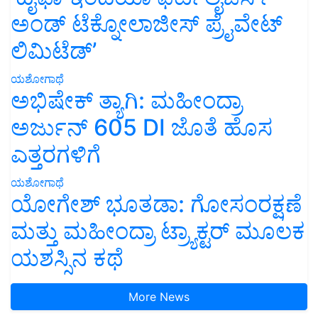
ಅಂಡ್ ಟೆಕ್ನೋಲಾಜೀಸ್ ಪ್ರೈವೇಟ್
ಲಿಮಿಟೆಡ್’
ಯಶೋಗಾಥೆ
ಅಭಿಷೇಕ್ ತ್ಯಾಗಿ: ಮಹೀಂದ್ರಾ
ಅರ್ಜುನ್ 605 DI ಜೊತೆ ಹೊಸ
ಎತ್ತರಗಳಿಗೆ
ಯಶೋಗಾಥೆ
ಯೋಗೇಶ್ ಭೂತಡಾ: ಗೋಸಂರಕ್ಷಣೆ
ಮತ್ತು ಮಹೀಂದ್ರಾ ಟ್ರ್ಯಾಕ್ಟರ್ ಮೂಲಕ
ಯಶಸ್ಸಿನ ಕಥೆ
More News