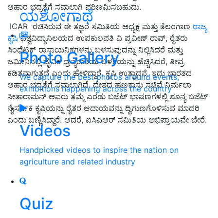
ಆಹಾರ ಭದ್ರತೆಗೆ ಸವಾಲಾಗಿ ಪರಿಣಮಿಸಬಹುದು.
ಯಶೋಗಾಥೆ
ICAR ರಚಿಸಿರುವ ಈ ತಜ್ಞರ ಸಮಿತಿಯ ಅಧ್ಯಕ್ಷ ಮತ್ತು ತೆಲಂಗಾಣ
ರಾಜ್ಯ
ಕೃಷಿ
ವಿಶ್ವವಿದ್ಯಾನಿಲಯದ ಉಪಕುಲಪತಿ ವಿ ಪ್ರವೀಣ್ ರಾವ್, ರೈತರು
ಸಿಂಥೆಟಿಕ್ ರಾಸಾಯನಿಕಗಳನ್ನು ಬಳಸುವುದನ್ನು ನಿಲ್ಲಿಸಿದರೆ ಮತ್ತು
Photo Gallery
ಜಮೀನಿನಲ್ಲಿ ಜೈವಿಕ ದ್ರವ್ಯರಾಶಿಯ ಬಳಕೆಯನ್ನು ಹೆಚ್ಚಿಸಿದರೆ, ತೀವ್ರ
ಕಡಿತವಾಗುತ್ತದೆ ಎಂದು ಹೇಳಿದ್ದಾರೆ. ಕೃಷಿ ಉತ್ಪಾದನೆ, ಇದು ಭಾರತದ
We capture the best photos around events,
ಆಹಾರ ಭದ್ರತೆಗೆ ಸವಾಲಾಗಿದೆ. ದೇಶದ ಹಣಕಾಸು ಸಚಿವೆ ನಿರ್ಮಲಾ
exhibitions happening across the country
ಸೀತಾರಾಮನ್ ಅವರು ತಮ್ಮ ಎರಡು ಬಜೆಟ್ ಭಾಷಣಗಳಲ್ಲಿ ಶೂನ್ಯ ಬಜೆಟ್
ನೈಸರ್ಗಿಕ ಕೃಷಿಯನ್ನು ರೈತರ ಆದಾಯವನ್ನು ದ್ವಿಗುಣಗೊಳಿಸುವ ಮಾದರಿ
ಎಂದು ಬಣ್ಣಿಸಿದ್ದಾರೆ. ಆದರೆ, ಐಸಿಎಆರ್ ಸಮಿತಿಯ ಅಭಿಪ್ರಾಯವೇ ಬೇರೆ.
Videos
Handpicked videos to inspire the nation on
agriculture and related industry
Quiz