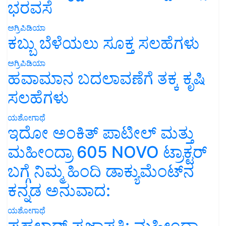
ಭರವಸೆ
ಅಗ್ರಿಪಿಡಿಯಾ
ಕಬ್ಬು ಬೆಳೆಯಲು ಸೂಕ್ತ ಸಲಹೆಗಳು
ಅಗ್ರಿಪಿಡಿಯಾ
ಹವಾಮಾನ ಬದಲಾವಣೆಗೆ ತಕ್ಕ ಕೃಷಿ
ಸಲಹೆಗಳು
ಯಶೋಗಾಥೆ
ಇದೋ ಅಂಕಿತ್ ಪಾಟೀಲ್ ಮತ್ತು
ಮಹೀಂದ್ರಾ 605 NOVO ಟ್ರಾಕ್ಟರ್
ಬಗ್ಗೆ ನಿಮ್ಮ ಹಿಂದಿ ಡಾಕ್ಯುಮೆಂಟ್‌ನ
ಕನ್ನಡ ಅನುವಾದ:
ಯಶೋಗಾಥೆ
ಪ್ರಹಲಾದ್ ಪ್ರಜಾಪತಿ: ಮಹೀಂದ್ರಾ