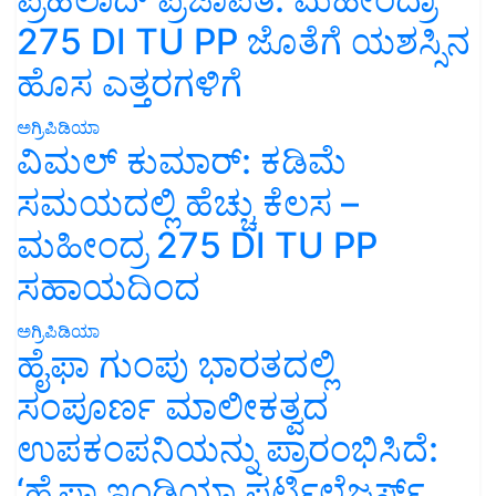
275 DI TU PP ಜೊತೆಗೆ ಯಶಸ್ಸಿನ
ಹೊಸ ಎತ್ತರಗಳಿಗೆ
ಅಗ್ರಿಪಿಡಿಯಾ
ವಿಮಲ್ ಕುಮಾರ್: ಕಡಿಮೆ
ಸಮಯದಲ್ಲಿ ಹೆಚ್ಚು ಕೆಲಸ –
ಮಹೀಂದ್ರ 275 DI TU PP
ಸಹಾಯದಿಂದ
ಅಗ್ರಿಪಿಡಿಯಾ
ಹೈಫಾ ಗುಂಪು ಭಾರತದಲ್ಲಿ
ಸಂಪೂರ್ಣ ಮಾಲೀಕತ್ವದ
ಉಪಕಂಪನಿಯನ್ನು ಪ್ರಾರಂಭಿಸಿದೆ:
‘ಹೈಫಾ ಇಂಡಿಯಾ ಫರ್ಟಿಲೈಜರ್ಸ್