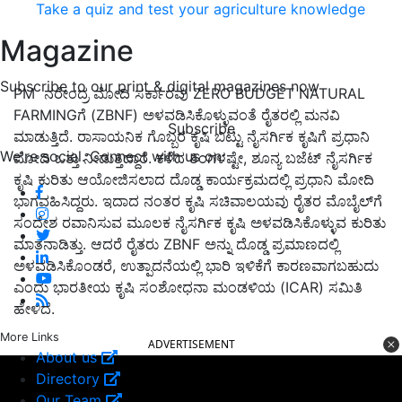
Take a quiz and test your agriculture knowledge
Magazine
Subscribe to our print & digital magazines now
PM ನರೇಂದ್ರ ಮೋದಿ ಸರ್ಕಾರವು ZERO BUDGET NATURAL
FARMINGಗೆ (ZBNF) ಅಳವಡಿಸಿಕೊಳ್ಳುವಂತೆ ರೈತರಲ್ಲಿ ಮನವಿ
Subscribe
ಮಾಡುತ್ತಿದೆ. ರಾಸಾಯನಿಕ ಗೊಬ್ಬರ ಕೃಷಿ ಬಿಟ್ಟು ನೈಸರ್ಗಿಕ ಕೃಷಿಗೆ ಪ್ರಧಾನಿ
We're social. Connect with us on:
ಮೋದಿ ಒತ್ತು ನೀಡುತ್ತಿದ್ದಾರೆ. ಕಳೆದ ತಿಂಗಳಷ್ಟೇ, ಶೂನ್ಯ ಬಜೆಟ್ ನೈಸರ್ಗಿಕ
ಕೃಷಿ ಕುರಿತು ಆಯೋಜಿಸಲಾದ ದೊಡ್ಡ ಕಾರ್ಯಕ್ರಮದಲ್ಲಿ ಪ್ರಧಾನಿ ಮೋದಿ
ಭಾಗವಹಿಸಿದ್ದರು. ಇದಾದ ನಂತರ ಕೃಷಿ ಸಚಿವಾಲಯವು ರೈತರ ಮೊಬೈಲ್‌ಗೆ
ಸಂದೇಶ ರವಾನಿಸುವ ಮೂಲಕ ನೈಸರ್ಗಿಕ ಕೃಷಿ ಅಳವಡಿಸಿಕೊಳ್ಳುವ ಕುರಿತು
ಮಾತನಾಡಿತ್ತು. ಆದರೆ ರೈತರು ZBNF ಅನ್ನು ದೊಡ್ಡ ಪ್ರಮಾಣದಲ್ಲಿ
ಅಳವಡಿಸಿಕೊಂಡರೆ, ಉತ್ಪಾದನೆಯಲ್ಲಿ ಭಾರಿ ಇಳಿಕೆಗೆ ಕಾರಣವಾಗಬಹುದು
ಎಂದು ಭಾರತೀಯ ಕೃಷಿ ಸಂಶೋಧನಾ ಮಂಡಳಿಯ (ICAR) ಸಮಿತಿ
ಹೇಳಿದೆ.
More Links
ADVERTISEMENT
About us
Directory
Our Team