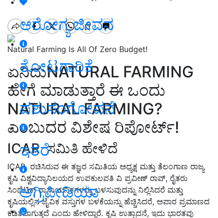
ಆರೋಗ್ಯ ಜೀವನ
Natural Farming Is All Of Zero Budget!
ತೋಟಗಾರಿಕೆ
ಏನಿದುNATURAL FARMING
ಹೇಗೆ ಮಾಡುತ್ತಾರೆ ಈ ಒಂದು
ಪಶುಸಂಗೋಪನೆ
NATURAL FARMING?
ಎಂಬುದರ ವಿಶೇಷ ರಿಪೋರ್ಟ್!
ICAR ಸಮಿತಿ ಹೇಳಿದೆ
ಇತರೆ
ICAR ರಚಿಸಿರುವ ಈ ತಜ್ಞರ ಸಮಿತಿಯ ಅಧ್ಯಕ್ಷ ಮತ್ತು ತೆಲಂಗಾಣ ರಾಜ್ಯ
ಕೃಷಿ ವಿಶ್ವವಿದ್ಯಾನಿಲಯದ ಉಪಕುಲಪತಿ ವಿ ಪ್ರವೀಣ್ ರಾವ್, ರೈತರು
ಅಗ್ರಿಪೀಡಿಯಾ
ಸಿಂಥೆಟಿಕ್ ರಾಸಾಯನಿಕಗಳನ್ನು ಬಳಸುವುದನ್ನು ನಿಲ್ಲಿಸಿದರೆ ಮತ್ತು
ಕೃಷಿಯಲ್ಲಿನ ಜೈವಿಕ ವಸ್ತುಗಳ ಬಳಕೆಯನ್ನು ಹೆಚ್ಚಿಸಿದರೆ, ಅಪಾರ ಪ್ರಮಾಣದ
ಕಡಿತವಾಗುತ್ತದೆ ಎಂದು ಹೇಳಿದ್ದಾರೆ. ಕೃಷಿ ಉತ್ಪಾದನೆ, ಇದು ಭಾರತವು