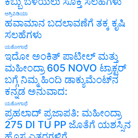
ಕಬ್ಬು ಬೆಳೆಯಲು ಸೂಕ್ತ ಸಲಹೆಗಳು
ಅಗ್ರಿಪಿಡಿಯಾ
ಹವಾಮಾನ ಬದಲಾವಣೆಗೆ ತಕ್ಕ ಕೃಷಿ
ಸಲಹೆಗಳು
ಯಶೋಗಾಥೆ
ಇದೋ ಅಂಕಿತ್ ಪಾಟೀಲ್ ಮತ್ತು
ಮಹೀಂದ್ರಾ 605 NOVO ಟ್ರಾಕ್ಟರ್
ಬಗ್ಗೆ ನಿಮ್ಮ ಹಿಂದಿ ಡಾಕ್ಯುಮೆಂಟ್‌ನ
ಕನ್ನಡ ಅನುವಾದ:
ಯಶೋಗಾಥೆ
ಪ್ರಹಲಾದ್ ಪ್ರಜಾಪತಿ: ಮಹೀಂದ್ರಾ
275 DI TU PP ಜೊತೆಗೆ ಯಶಸ್ಸಿನ
ಹೊಸ ಎತ್ತರಗಳಿಗೆ