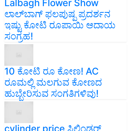
Lalbagh Flower Show
ಲಾಲ್‌ಬಾಗ್ ಫಲಪುಷ್ಪ ಪ್ರದರ್ಶನ
ಇಷ್ಟು ಕೋಟಿ ರೂಪಾಯಿ ಆದಾಯ
ಸಂಗ್ರಹ!
10 ಕೋಟಿ ರೂ ಕೋಣ! AC
ರೂಮಲ್ಲಿ ಮಲಗುವ ಕೋಣದ
ಹುಬ್ಬೇರಿಸುವ ಸಂಗತಿಗಳಿವು!
cylinder price ಸಿಲಿಂಡರ್‌