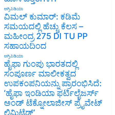
ಅಗ್ರಿಪಿಡಿಯಾ
ವಿಮಲ್ ಕುಮಾರ್: ಕಡಿಮೆ
ಸಮಯದಲ್ಲಿ ಹೆಚ್ಚು ಕೆಲಸ –
ಮಹೀಂದ್ರ 275 DI TU PP
ಸಹಾಯದಿಂದ
ಅಗ್ರಿಪಿಡಿಯಾ
ಹೈಫಾ ಗುಂಪು ಭಾರತದಲ್ಲಿ
ಸಂಪೂರ್ಣ ಮಾಲೀಕತ್ವದ
ಉಪಕಂಪನಿಯನ್ನು ಪ್ರಾರಂಭಿಸಿದೆ:
‘ಹೈಫಾ ಇಂಡಿಯಾ ಫರ್ಟಿಲೈಜರ್ಸ್
ಅಂಡ್ ಟೆಕ್ನೋಲಾಜೀಸ್ ಪ್ರೈವೇಟ್
ಲಿಮಿಟೆಡ್’