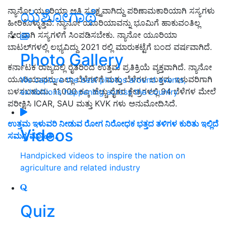
ನ್ಯಾನೋ ಯೂರಿಯಾ ಅತಿ ಸೂಕ್ಷ್ಮವಾಗಿದ್ದು ಪರಿಣಾಮಕಾರಿಯಾಗಿ ಸಸ್ಯಗಳು
ಯಶೋಗಾಥೆ
ಹೀರಿಕೊಳ್ಳುತ್ತವೆ. ನ್ಯಾನೋ ಯೂರಿಯಾವನ್ನು ಭೂಮಿಗೆ ಹಾಕುವಂತಿಲ್ಲ
ನೇರವಾಗಿ ಸಸ್ಯಗಳಿಗೆ ಸಿಂಪಡಿಸಬೇಕು. ನ್ಯಾನೋ ಯೂರಿಯಾ
ಬಾಟಲ್‌ಗಳಲ್ಲಿ ಲಭ್ಯವಿದ್ದು 2021 ರಲ್ಲಿ ಮಾರುಕಟ್ಟೆಗೆ ಬಂದ ವರ್ಷವಾಗಿದೆ.
Photo Gallery
ಕರ್ನಾಟಕ ರಾಜ್ಯದಲ್ಲಿ ರೈತರಿಂದ ಉತ್ತಮ ಪ್ರತಿಕ್ರಿಯೆ ವ್ಯಕ್ತವಾಗಿದೆ. ನ್ಯಾನೋ
ಯೂರಿಯಾವನ್ನು ಎಲ್ಲಾ ಬೆಳೆಗಳಿಗೆ ಮತ್ತು ಬೆಳೆಗಳ ಉತ್ತಮ ಇಳುವರಿಗಾಗಿ
We capture the best photos around events,
ಬಳಸಬಹುದು. 11,000 ಕ್ಕೂ ಹೆಚ್ಚು ರೈತರ ಕ್ಷೇತ್ರಗಳಲ್ಲಿ 94 ಬೆಳೆಗಳ ಮೇಲೆ
exhibitions happening across the country
ಪರೀಕ್ಷಿಸಿ ICAR, SAU ಮತ್ತು KVK ಗಳು ಅನುಮೋದಿಸಿದೆ.
ಉತ್ತಮ ಇಳುವರಿ ನೀಡುವ ರೋಗ ನಿರೋಧಕ ಭತ್ತದ ತಳಿಗಳ ಕುರಿತು ಇಲ್ಲಿದೆ
Videos
ಸಮಗ್ರ ಮಾಹಿತಿ…
Handpicked videos to inspire the nation on
agriculture and related industry
Quiz