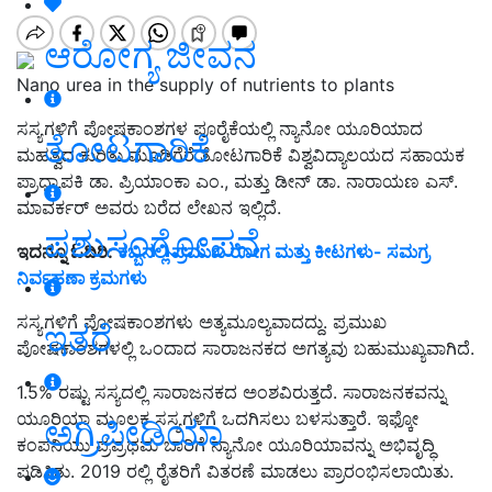
ಆರೋಗ್ಯ ಜೀವನ
Nano urea in the supply of nutrients to plants
ಸಸ್ಯಗಳಿಗೆ ಪೋಷಕಾಂಶಗಳ ಪೂರೈಕೆಯಲ್ಲಿ ನ್ಯಾನೋ ಯೂರಿಯಾದ
ತೋಟಗಾರಿಕೆ
ಮಹತ್ವದ ಕುರಿತು ಮೂಡಿಗೆರೆ ತೋಟಗಾರಿಕೆ ವಿಶ್ವವಿದ್ಯಾಲಯದ ಸಹಾಯಕ
ಪ್ರಾಧ್ಯಾಪಕಿ ಡಾ. ಪ್ರಿಯಾಂಕಾ ಎಂ., ಮತ್ತು ಡೀನ್‌ ಡಾ. ನಾರಾಯಣ ಎಸ್‌.
ಮಾವರ್ಕರ್‌ ಅವರು ಬರೆದ ಲೇಖನ ಇಲ್ಲಿದೆ.
ಪಶುಸಂಗೋಪನೆ
ಇದನ್ನೂ ಓದಿರಿ:
ಕಬ್ಬಿನಲ್ಲಿ ಪ್ರಮುಖ ರೋಗ ಮತ್ತು ಕೀಟಗಳು- ಸಮಗ್ರ
ನಿರ್ವಹಣಾ ಕ್ರಮಗಳು
ಸಸ್ಯಗಳಿಗೆ ಪೋಷಕಾಂಶಗಳು ಅತ್ಯಮೂಲ್ಯವಾದದ್ದು. ಪ್ರಮುಖ
ಇತರೆ
ಪೋಷಕಾಂಶಗಳಲ್ಲಿ ಒಂದಾದ ಸಾರಾಜನಕದ ಅಗತ್ಯವು ಬಹುಮುಖ್ಯವಾಗಿದೆ.
1.5% ರಷ್ಟು ಸಸ್ಯದಲ್ಲಿ ಸಾರಾಜನಕದ ಅಂಶವಿರುತ್ತದೆ. ಸಾರಾಜನಕವನ್ನು
ಯೂರಿಯಾ ಮೂಲಕ ಸಸ್ಯಗಳಿಗೆ ಒದಗಿಸಲು ಬಳಸುತ್ತಾರೆ. ಇಫ್ಕೋ
ಅಗ್ರಿಪೀಡಿಯಾ
ಕಂಪನಿಯು ಪ್ರಪ್ರಥಮ ಬಾರಿಗೆ ನ್ಯಾನೋ ಯೂರಿಯಾವನ್ನು ಅಭಿವೃದ್ಧಿ
ಪಡಿಸಿತು. 2019 ರಲ್ಲಿ ರೈತರಿಗೆ ವಿತರಣೆ ಮಾಡಲು ಪ್ರಾರಂಭಿಸಲಾಯಿತು.