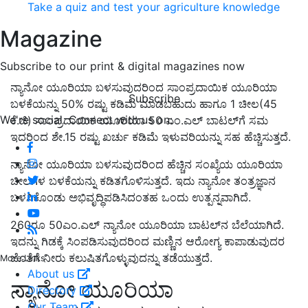
Take a quiz and test your agriculture knowledge
Magazine
Subscribe to our print & digital magazines now
ನ್ಯಾನೋ ಯೂರಿಯಾ ಬಳಸುವುದರಿಂದ ಸಾಂಪ್ರದಾಯಿಕ ಯೂರಿಯಾ
Subscribe
ಬಳಕೆಯನ್ನು 50% ರಷ್ಟು ಕಡಿಮೆ ಮಾಡಬಹುದು ಹಾಗೂ 1 ಚೀಲ(45
We're social. Connect with us on:
ಕೆ.ಜಿ) ಸಾಂಪ್ರದಾಯಿಕ ಯೂರಿಯಾ 50 ಎಂ.ಎಲ್ ಬಾಟಲ್‌ಗೆ ಸಮ
ಇದರಿಂದ ಶೇ.15 ರಷ್ಟು ಖರ್ಚು ಕಡಿಮೆ ಇಳುವರಿಯನ್ನು ಸಹ ಹೆಚ್ಚಿಸುತ್ತದೆ.
ನ್ಯಾನೋ ಯೂರಿಯಾ ಬಳಸುವುದರಿಂದ ಹೆಚ್ಚಿನ ಸಂಖ್ಯೆಯ ಯೂರಿಯಾ
ಚೀಲಗಳ ಬಳಕೆಯನ್ನು ಕಡಿತಗೊಳಿಸುತ್ತದೆ. ಇದು ನ್ಯಾನೋ ತಂತ್ರಜ್ಞಾನ
ಬಳಸಿಕೊಂಡು ಅಭಿವೃದ್ಧಿಪಡಿಸಿದಂತಹ ಒಂದು ಉತ್ಪನ್ನವಾಗಿದೆ.
260ರೂ 50ಎಂ.ಎಲ್ ನ್ಯಾನೋ ಯೂರಿಯಾ ಬಾಟಲ್‌ನ ಬೆಲೆಯಾಗಿದೆ.
ಇದನ್ನು ಗಿಡಕ್ಕೆ ಸಿಂಪಡಿಸುವುದರಿಂದ ಮಣ್ಣಿನ ಆರೋಗ್ಯ ಕಾಪಾಡುವುದರ
ಜೊತೆಗೆ ನೀರು ಕಲುಷಿತಗೊಳ್ಳುವುದನ್ನು ತಡೆಯುತ್ತದೆ.
More Links
About us
ನ್ಯಾನೋ ಯೂರಿಯಾ
Directory
Our Team