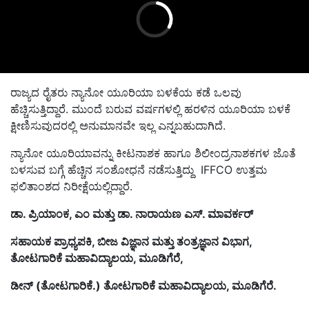
ರಾಜ್ಯದ ರೈತರು ನ್ಯಾನೋ ಯೂರಿಯಾ ಬಳಕೆಯ ಕಡೆ ಒಲವು
ಹೆಚ್ಚಿಸುತ್ತಿದ್ದಾರೆ. ಮುಂದೆ ಬರುವ ವರ್ಷಗಳಲ್ಲಿ ಹರಳಿನ ಯೂರಿಯಾ ಬಳಕೆ
ಕ್ಷೀಣಿಸುವುದರಲ್ಲಿ ಅನುಮಾನವೇ ಇಲ್ಲ ಎನ್ನಬಹುದಾಗಿದೆ.
ನ್ಯಾನೋ ಯೂರಿಯಾವನ್ನು ಕೀಟನಾಶಕ ಹಾಗೂ ಶಿಲೀಂದ್ರನಾಶಕಗಳ ಜೊತೆ
ಬಳಸುವ ಬಗ್ಗೆ ಹೆಚ್ಚಿನ ಸಂಶೋಧನೆ ನಡೆಸುತ್ತಿದ್ದು IFFCO ಉತ್ತಮ
ಫಲಿತಾಂಶದ ನಿರೀಕ್ಷೆಯಲ್ಲಿದ್ದಾರೆ.
ಡಾ. ಪ್ರಿಯಾಂಕ, ಎಂ ಮತ್ತು ಡಾ. ನಾರಾಯಣ ಎಸ್. ಮಾವರ್ಕರ್‌
ಸಹಾಯಕ ಪ್ರಾಧ್ಯಪಕಿ, ಬೀಜ ವಿಜ್ಞಾನ ಮತ್ತು ತಂತ್ರಜ್ಞಾನ ವಿಭಾಗ,
ತೋಟಗಾರಿಕೆ ಮಹಾವಿದ್ಯಾಲಯ, ಮೂಡಿಗೆರೆ,
ಡೀನ್ (ತೋಟಗಾರಿಕೆ.) ತೋಟಗಾರಿಕೆ ಮಹಾವಿದ್ಯಾಲಯ, ಮೂಡಿಗೆರೆ.