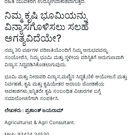
ರಹಿತ ಯುವಕರಿಗೆ ಉದ್ಯೋಗವಾಕಾಶವಾಗುತ್ತದೆ.
ನಿಮ್ಮ ಕೃಷಿ ಭೂಮಿಯನ್ನು
ವಿನ್ಯಾಸಗೊಳಿಸಲು ಸಲಹೆ
ಅಗತ್ಯವಿದೆಯೇ?
ನಮ್ಮ 30 ವರ್ಷಗಳ ಪರಿಣತಿಯೊಂದಿಗೆ ನಿಮ್ಮ ಅನುಭವವನ್ನು
ಸಂಯೋಜಿಸಿ, ನಿಮ್ಮ ಭೂಮಿ ಮತ್ತು ಸ್ಥಳೀಯ ಪರಿಸ್ಥಿತಿಗೆ ಅನುಗುಣವಾಗಿ
ವಿನ್ಯಾಸ ಸಿದ್ದಪಡಿಸಿಕೊಡಲಾಗುವುದು.
ಭೂಮಿ ಮತ್ತು ನೀರಾವರಿ ವಿನ್ಯಾಸ,ಮಣ್ಣಿನ ಸಿದ್ಧತೆ,ಬೆಳೆ ಆಯೋಜನೆ ಮತ್ತು
ನಿರ್ವಹಣೆ, ಕೃಷಿ ಮತ್ತು ಕೃಷಿಯೇತರ ಆದಾಯ ಜೋಡಣೆಯ
ಅವಕಾಶಗಳು,ಇನ್ನಿತರೇ ಕೃಷಿ ಸಂಬಂಧಿತ ವಿಚಾರಗಳ ಬಗ್ಗೆ
ಸಮಾಲೋಚನೆಗಾಗಿ ಸಂಪರ್ಕಿಸಿ.
ಲೇಖಕರು : ಪ್ರಶಾಂತ್ ಜಯರಾಮ್
Agriculturist & Agri Consultant.
Mob: 93424 34530