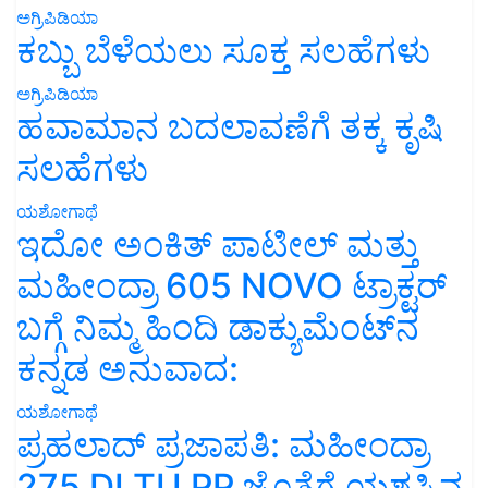
ಅಗ್ರಿಪಿಡಿಯಾ
ಕಬ್ಬು ಬೆಳೆಯಲು ಸೂಕ್ತ ಸಲಹೆಗಳು
ಅಗ್ರಿಪಿಡಿಯಾ
ಹವಾಮಾನ ಬದಲಾವಣೆಗೆ ತಕ್ಕ ಕೃಷಿ
ಸಲಹೆಗಳು
ಯಶೋಗಾಥೆ
ಇದೋ ಅಂಕಿತ್ ಪಾಟೀಲ್ ಮತ್ತು
ಮಹೀಂದ್ರಾ 605 NOVO ಟ್ರಾಕ್ಟರ್
ಬಗ್ಗೆ ನಿಮ್ಮ ಹಿಂದಿ ಡಾಕ್ಯುಮೆಂಟ್‌ನ
ಕನ್ನಡ ಅನುವಾದ:
ಯಶೋಗಾಥೆ
ಪ್ರಹಲಾದ್ ಪ್ರಜಾಪತಿ: ಮಹೀಂದ್ರಾ
275 DI TU PP ಜೊತೆಗೆ ಯಶಸ್ಸಿನ