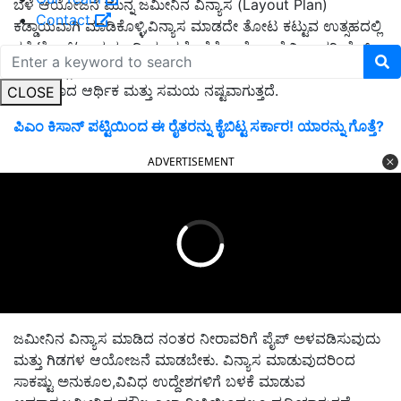
ಬೆಳೆ ಆಯೋಜನೆ ಮುನ್ನ ಜಮೀನಿನ ವಿನ್ಯಾಸ (Layout Plan)
Contact
ಕಡ್ಡಾಯವಾಗಿ ಮಾಡಿಕೊಳ್ಳಿ,ವಿನ್ಯಾಸ ಮಾಡದೇ ತೋಟ ಕಟ್ಟುವ ಉತ್ಸಹದಲ್ಲಿ
ರಸ್ತೆ,ಟ್ರೆಂಚ್/ಇಂಗುಗುಂಡಿ ಮಾಡದೇ ಬೆಳೆ ಆಯೋಜನೆ,ನೀರಾವರಿ ಪೈಪ್
ಲೈನ್ ಎಲ್ಲಾ ಮಾಡಿದ ನಂತರ ಪುನಃ ಬದಲಾವಣೆ ಮಾಡುವುದರಿಂದ
ಅಪಾರವಾದ ಆರ್ಥಿಕ ಮತ್ತು ಸಮಯ ನಷ್ಟವಾಗುತ್ತದೆ.
CLOSE
ಪಿಎಂ ಕಿಸಾನ್‌ ಪಟ್ಟಿಯಿಂದ ಈ ರೈತರನ್ನು ಕೈಬಿಟ್ಟ ಸರ್ಕಾರ! ಯಾರನ್ನು ಗೊತ್ತೆ?
ADVERTISEMENT
ಜಮೀನಿನ ವಿನ್ಯಾಸ ಮಾಡಿದ ನಂತರ ನೀರಾವರಿಗೆ ಪೈಪ್ ಅಳವಡಿಸುವುದು
ಮತ್ತು ಗಿಡಗಳ ಆಯೋಜನೆ ಮಾಡಬೇಕು. ವಿನ್ಯಾಸ ಮಾಡುವುದರಿಂದ
ಸಾಕಷ್ಟು ಅನುಕೂಲ,ವಿವಿಧ ಉದ್ದೇಶಗಳಿಗೆ ಬಳಕೆ ಮಾಡುವ