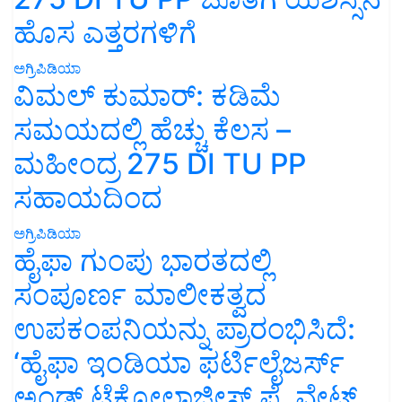
ಹೊಸ ಎತ್ತರಗಳಿಗೆ
ಅಗ್ರಿಪಿಡಿಯಾ
ವಿಮಲ್ ಕುಮಾರ್: ಕಡಿಮೆ
ಸಮಯದಲ್ಲಿ ಹೆಚ್ಚು ಕೆಲಸ –
ಮಹೀಂದ್ರ 275 DI TU PP
ಸಹಾಯದಿಂದ
ಅಗ್ರಿಪಿಡಿಯಾ
ಹೈಫಾ ಗುಂಪು ಭಾರತದಲ್ಲಿ
ಸಂಪೂರ್ಣ ಮಾಲೀಕತ್ವದ
ಉಪಕಂಪನಿಯನ್ನು ಪ್ರಾರಂಭಿಸಿದೆ:
‘ಹೈಫಾ ಇಂಡಿಯಾ ಫರ್ಟಿಲೈಜರ್ಸ್
ಅಂಡ್ ಟೆಕ್ನೋಲಾಜೀಸ್ ಪ್ರೈವೇಟ್