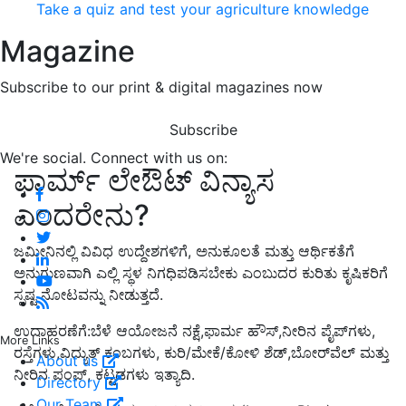
Take a quiz and test your agriculture knowledge
Magazine
Subscribe to our print & digital magazines now
Subscribe
We're social. Connect with us on:
ಫಾರ್ಮ್ ಲೇಔಟ್ ವಿನ್ಯಾಸ
ಎಂದರೇನು?
ಜಮೀನಿನಲ್ಲಿ ವಿವಿಧ ಉದ್ದೇಶಗಳಿಗೆ, ಅನುಕೂಲತೆ ಮತ್ತು ಆರ್ಥಿಕತೆಗೆ
ಅನುಗುಣವಾಗಿ ಎಲ್ಲಿ ಸ್ಥಳ ನಿಗಧಿಪಡಿಸಬೇಕು ಎಂಬುದರ ಕುರಿತು ಕೃಷಿಕರಿಗೆ
ಸ್ಪಷ್ಟ ನೋಟವನ್ನು ನೀಡುತ್ತದೆ.
ಉದಾಹರಣೆಗೆ:ಬೆಳೆ ಆಯೋಜನೆ ನಕ್ಷೆ,ಫಾರ್ಮ ಹೌಸ್,ನೀರಿನ ಪೈಪ್‌ಗಳು,
More Links
ರಸ್ತೆಗಳು,ವಿದ್ಯುತ್ ಕಂಬಗಳು, ಕುರಿ/ಮೇಕೆ/ಕೋಳಿ ಶೆಡ್,ಬೋರ್‌ವೆಲ್ ಮತ್ತು
About us
ನೀರಿನ ಪಂಪ್, ಕಟ್ಟಡಗಳು ಇತ್ಯಾದಿ.
Directory
Our Team