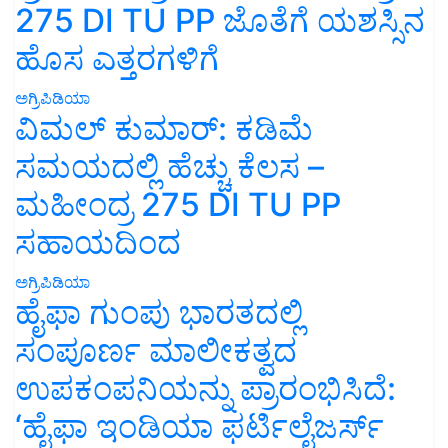
275 DI TU PP ಜೊತೆಗೆ ಯಶಸ್ಸಿನ
ಹೊಸ ಎತ್ತರಗಳಿಗೆ
ಅಗ್ರಿಪಿಡಿಯಾ
ವಿಮಲ್ ಕುಮಾರ್: ಕಡಿಮೆ
ಸಮಯದಲ್ಲಿ ಹೆಚ್ಚು ಕೆಲಸ –
ಮಹೀಂದ್ರ 275 DI TU PP
ಸಹಾಯದಿಂದ
ಅಗ್ರಿಪಿಡಿಯಾ
ಹೈಫಾ ಗುಂಪು ಭಾರತದಲ್ಲಿ
ಸಂಪೂರ್ಣ ಮಾಲೀಕತ್ವದ
ಉಪಕಂಪನಿಯನ್ನು ಪ್ರಾರಂಭಿಸಿದೆ:
‘ಹೈಫಾ ಇಂಡಿಯಾ ಫರ್ಟಿಲೈಜರ್ಸ್