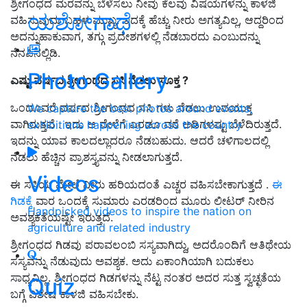
ಶ್ರೀಗಂಧದ ಮರವನ್ನು ಬೆಳೆಸಲು ನೀವು ಕೆಲವು ವಿಷಯಗಳನ್ನು ಕಾಳಜಿ
ಯಶೋಗಾಥೆ
ವಹಿಸುವುದು ಬಹಳ ಮುಖ್ಯ. ಇದಕ್ಕೆ ಹೆಚ್ಚು ನೀರು ಅಗತ್ಯವಿಲ್ಲ, ಆದ್ದರಿಂದ
ಅದನ್ನುಹಾಕುವಾಗ, ತಗ್ಗು ಪ್ರದೇಶಗಳಲ್ಲಿ ನೆಡಬಾರದು ಎಂಬುದನ್ನು
ನೆನಪಿನಲ್ಲಿಡಿ.
Photo Gallery
ಎಷ್ಟು ವರ್ಷದ ಶ್ರೀಗಂಧದ ಸಸಿ ನೆಡಲು ಸೂಕ್ತ ?
ಒಂದೂವರೆ ವರ್ಷದ ಶ್ರೀಗಂಧದ ಸಸಿ ಗಳು ನೆಡಲು ಉಪಯುಕ್ತ
We capture the best photos around events,
ವಾಗಿರುತ್ತವೆ . ಇದು ಆ ವೇಳೆಗೆ ಎರಡೂ ವರೆ ಅಡಿಗಳಷ್ಟು ಬೆಳೆದಿರುತ್ತದೆ.
exhibitions happening across the country
ಇದನ್ನು ಯಾವ ಕಾಲದಲ್ಲಾದರೂ ನೆಡಬಹುದು. ಆದರೆ ಚಳಿಗಾಲದಲ್ಲಿ
ನೆಡಲು ಹೆಚ್ಚಿನ ಪ್ರಾಶಸ್ತ್ಯವನ್ನು ನೀಡಲಾಗುತ್ತದೆ.
Videos
ಈ ಸಸಿಯ ಮೇಲೆ ನೀರು ಹರಿಯದಂತೆ ಎಚ್ಚರ ವಹಿಸಬೇಕಾಗುತ್ತದೆ .
ಈ
ಗಿಡಕ್ಕೆ
ವಾರ ಒಂದಕ್ಕೆ ಸುಮಾರು ಎರಡರಿಂದ ಮೂರು ಲೀಟರ್ ನೀರಿನ
Handpicked videos to inspire the nation on
ಅವಶ್ಯಕತೆಯಷ್ಟೇ ಇರುತ್ತದೆ.
agriculture and related industry
ಶ್ರೀಗಂಧದ ಗಿಡವು ಪರಾವಲಂಬಿ ಸಸ್ಯವಾಗಿದ್ದು, ಅದರೊಂದಿಗೆ ಆತಿಥೇಯ
ಸಸ್ಯವನ್ನು ನೆಡುವುದು ಅವಶ್ಯಕ. ಅದು ಏಕಾಂಗಿಯಾಗಿ ಬದುಕಲು
ಸಾಧ್ಯವಿಲ್ಲ. ಶ್ರೀಗಂಧದ ಗಿಡಗಳನ್ನು ನೆಟ್ಟ ನಂತರ ಅದರ ಸುತ್ತ ಸ್ವಚ್ಛತೆಯ
Quiz
ಬಗ್ಗೆ ವಿಶೇಷ ಕಾಳಜಿ ವಹಿಸಬೇಕು.