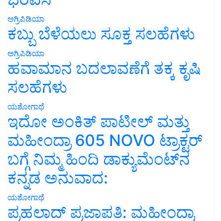
ಅಗ್ರಿಪಿಡಿಯಾ
ಕಬ್ಬು ಬೆಳೆಯಲು ಸೂಕ್ತ ಸಲಹೆಗಳು
ಅಗ್ರಿಪಿಡಿಯಾ
ಹವಾಮಾನ ಬದಲಾವಣೆಗೆ ತಕ್ಕ ಕೃಷಿ
ಸಲಹೆಗಳು
ಯಶೋಗಾಥೆ
ಇದೋ ಅಂಕಿತ್ ಪಾಟೀಲ್ ಮತ್ತು
ಮಹೀಂದ್ರಾ 605 NOVO ಟ್ರಾಕ್ಟರ್
ಬಗ್ಗೆ ನಿಮ್ಮ ಹಿಂದಿ ಡಾಕ್ಯುಮೆಂಟ್‌ನ
ಕನ್ನಡ ಅನುವಾದ:
ಯಶೋಗಾಥೆ
ಪ್ರಹಲಾದ್ ಪ್ರಜಾಪತಿ: ಮಹೀಂದ್ರಾ