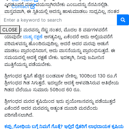
ಎರಡೂವರೆ ವರ್ಷ ವಯಸ್ಸಾಗಿರಬೇಕು ಎಂಬುದನ್ನು ನೆನಪಿನಲ್ಲಿಡಿ.
Contact
ವಾಸ್ತವವಾಗಿ, ಈ ಸ್ಥಿತಿಯಲ್ಲಿ ಅದನ್ನು ಹಾಳುಮಾಡಲು ಸಾಧ್ಯವಿಲ್ಲ, ನಂತರ
ನೀವು ಅದನ್ನು ಯಾವುದೇ ಋತುವಿನಲ್ಲಿ ಅನ್ವಯಿಸಬಹುದು.
CLOSE
ಶ್ರೀಗಂಧದ ಮರವನ್ನು ನೆಟ್ಟ ನಂತರ, ಮೊದಲ 8 ವರ್ಷಗಳವರೆಗೆ
ಯಾವುದೇ
ಬಾಹ್ಯ ರಕ್ಷಣೆ
ಅಗತ್ಯವಿಲ್ಲ, ಏಕೆಂದರೆ ಅದು ಅಲ್ಲಿಯವರೆಗೆ
ಪರಿಮಳವನ್ನು ಹೊಂದಿರುವುದಿಲ್ಲ. ಆದರೆ ಅದರ ಮರವು ಅಡುಗೆ
ಮಾಡಲು ಪ್ರಾರಂಭಿಸಿದಾಗ, ಅದು ವಾಸನೆಯನ್ನು ಪ್ರಾರಂಭಿಸುತ್ತದೆ. ಈ
ಸಮಯದಲ್ಲಿ ಅದಕ್ಕೆ ರಕ್ಷಣೆ ಬೇಕು. ಇದಕ್ಕಾಗಿ, ನೀವು ಜಮೀನಿನ
ಮುತ್ತಿಗೆಯನ್ನು ಪಡೆಯಬೇಕು.
ಶ್ರೀಗಂಧದ ಕೃಷಿಗೆ ಹೆಚ್ಚಿನ ಬಂಡವಾಳ ಬೇಕಿಲ್ಲ. 100ರಿಂದ 130 ರೂ.ಗೆ
ಶ್ರೀಗಂಧದ ಗಿಡ ಸಿಗುತ್ತದೆ. ಇದಲ್ಲದೇ ಅದಕ್ಕೆ ಅಳವಡಿಸಿರುವ ಆತಿಥೇಯ
ಗಿಡದ ಬೆಲೆಯೂ ಸುಮಾರು 50ರಿಂದ 60 ರೂ.
ಶ್ರೀಗಂಧದ ಮರದ ಕೃಷಿಯಿಂದ ಇದು ಪ್ರಯೋಜನವನ್ನು ಪಡೆಯುತ್ತದೆ
ಏಕೆಂದರೆ ಅದರ ಮರವನ್ನು ಅತ್ಯಂತ ದುಬಾರಿ ಮರವೆಂದು
ಪರಿಗಣಿಸಲಾಗಿದೆ.
ಕಪ್ಪು ಗೋಧಿಯ ಬಗ್ಗೆ ನಿಮಗೆ ಗೊತ್ತೆ? ಇಲ್ಲಿದೆ ರೈತರಿಗೆ ಲಾಭದಾಯಕ ಕೃಷಿಯ