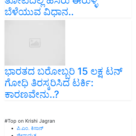
ತೋಟದಲ್ಲಿ ಹಸಿರು ಈರುಳ್ಳಿ
ಬೆಳೆಯುವ ವಿಧಾನ..
ಭಾರತದ ಬರೋಬ್ಬರಿ 15 ಲಕ್ಷ ಟನ್‌
ಗೋಧಿ ತಿರಸ್ಕರಿಸಿದ ಟರ್ಕಿ:
ಕಾರಣವೇನು..?
#Top on Krishi Jagran
ಪಿ.ಎಂ. ಕಿಸಾನ್
ಜೀವಾಮೃತ