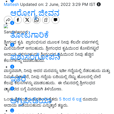
Maltesh
Updated on: 2 June, 2022 3:29 PM IST
ಆರೋಗ್ಯ ಜೀವನ
Sandalwood
ತೋಟಗಾರಿಕೆ
ಶ್ರೀಗಂಧ ಕೃಷಿ ಪ್ರಾರಂಭಿಸುವ ಮೂಲಕ ನೀವು ಕೆಲವೇ ವರ್ಷಗಳಲ್ಲಿ
ಮಿಲಿಯನೇರ್ ಆಗಬಹುದು. ಶ್ರೀಗಂಧದ ಕೃಷಿಯಿಂದ ಕೋಟಿಗಟ್ಟಲೆ
ಪಶುಸಂಗೋಪನೆ
ಆದಾಯ ಗಳಿಸಬಹುದು. ಶ್ರೀಗಂಧದ ಕೃಷಿಯಿಂದ ನೀವು ಹೆಚ್ಚಿನ
ಕೆಲಸಗಳನ್ನು ಮಾಡಬಹುದು.
ವಾಸ್ತವವಾಗಿ, ನೀವು ಅದರ ಮರವನ್ನು ಇಡೀ ಗದ್ದೆಯಲ್ಲಿ ನೆಡಬಹುದು ಮತ್ತು
ಇತರೆ
ನಿಮಗೆ ಬೇಕಾದರೆ, ನೀವು ಗದ್ದೆಯ ಬದಿಯಲ್ಲಿ ನೆಟ್ಟು ಹೊಲದಲ್ಲಿ ಬೇರೆ
ಕೆಲವು ಕೆಲಸಗಳನ್ನು ಮಾಡಬಹುದು.
ಈ ಲೆಖನದಲ್ಲಿ ಶ್ರೀಗಂಧದ
ವ್ಯಾಪಾರದ ಬಗ್ಗೆ ವಿವರವಾಗಿ ತಿಳಿಯೋಣ.
ಅಗ್ರಿಪೀಡಿಯಾ
ಒಂದು ಶ್ರೀಗಂಧದ ಮರದಿಂದ ರೈತರು
5 ರಿಂದ 6 ಲಕ್ಷ
ರೂಪಾಯಿ
ಆದಾಯ ಪಡೆಯಬಹುದು ಎನ್ನುತ್ತಾರೆ ತಜ್ಞರು.