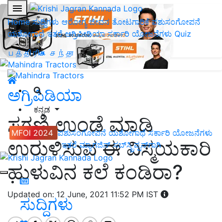
Home
ಸುದ್ದಿಗಳು
ಆರೋಗ್ಯ ಜೀವನ
ತೋಟಗಾರಿಕೆ
ಪಶುಸಂಗೋಪನೆ
ಯಶೋಗಾಥೆ
ಇತರೆ
ಅಗ್ರಿಪೀಡಿಯಾ
ಸರ್ಕಾರಿ ಯೋಜನೆಗಳು
Quiz
பத்திரிகை சந்தா
ಅಗ್ರಿಪಿಡಿಯಾ
ಕನ್ನಡ
ಸಗಣಿ ಉಂಡೆ ಮಾಡಿ
MFOI 2024
ಪಶುಸಂಗೋಪನೆ
ಯಶೋಗಾಥೆ
ಸರ್ಕಾರಿ ಯೋಜನೆಗಳು
ಉರುಳಿಸುವ ಈ ವಿಸ್ಮಯಕಾರಿ
ಇತರೆ
ಮ್ಯಾಗಜಿನ್‌ ಸಬ್‌ಸ್ಕ್ರಿಪ್ಷನ್‌ಗಾಗಿ
ಹುಳುವಿನ ಕಲೆ ಕಂಡಿರಾ?
Updated on: 12 June, 2021 11:52 PM IST
ಸುದ್ದಿಗಳು