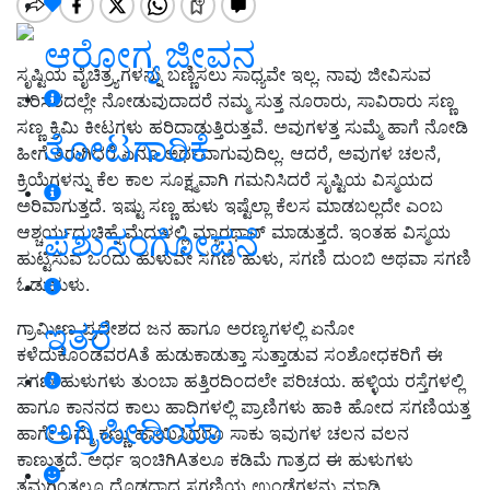
ಆರೋಗ್ಯ ಜೀವನ
ಸೃಷ್ಟಿಯ ವೈಚಿತ್ರ್ಯಗಳನ್ನು ಬಣ್ಣಿಸಲು ಸಾಧ್ಯವೇ ಇಲ್ಲ. ನಾವು ಜೀವಿಸುವ
ಪರಿಸರದಲ್ಲೇ ನೋಡುವುದಾದರೆ ನಮ್ಮ ಸುತ್ತ ನೂರಾರು, ಸಾವಿರಾರು ಸಣ್ಣ
ಸಣ್ಣ ಕ್ರಿಮಿ ಕೀಟಗಳು ಹರಿದಾಡುತ್ತಿರುತ್ತವೆ. ಅವುಗಳತ್ತ ಸುಮ್ಮೆ ಹಾಗೆ ನೋಡಿ
ತೋಟಗಾರಿಕೆ
ಹೀಗೆ ತಿರುಗಿದರೆ ಏನೂ ಅರ್ಥವಾಗುವುದಿಲ್ಲ. ಆದರೆ, ಅವುಗಳ ಚಲನೆ,
ಕ್ರಿಯೆಗಳನ್ನು ಕೆಲ ಕಾಲ ಸೂಕ್ಷ್ಮವಾಗಿ ಗಮನಿಸಿದರೆ ಸೃಷ್ಟಿಯ ವಿಸ್ಮಯದ
ಅರಿವಾಗುತ್ತದೆ. ಇಷ್ಟು ಸಣ್ಣ ಹುಳು ಇಷ್ಟೆಲ್ಲಾ ಕೆಲಸ ಮಾಡಬಲ್ಲದೇ ಎಂಬ
ಆಶ್ಚರ್ಯದ ಚಿಹ್ನೆ ಮೆದುಳಲ್ಲಿ ಮ್ಯಾರಥಾನ್ ಮಾಡುತ್ತದೆ. ಇಂತಹ ವಿಸ್ಮಯ
ಪಶುಸಂಗೋಪನೆ
ಹುಟ್ಟಿಸುವ ಒಂದು ಹುಳುವೇ ಸಗಣಿ ಹುಳು, ಸಗಣಿ ದುಂಬಿ ಅಥವಾ ಸಗಣಿ
ಓಡುಹುಳು.
ಇತರೆ
ಗ್ರಾಮೀಣ ಪ್ರದೇಶದ ಜನ ಹಾಗೂ ಅರಣ್ಯಗಳಲ್ಲಿ ಏನೋ
ಕಳೆದುಕೊಂಡವರAತೆ ಹುಡುಕಾಡುತ್ತಾ ಸುತ್ತಾಡುವ ಸಂಶೋಧಕರಿಗೆ ಈ
ಸಗಣಿ ಹುಳುಗಳು ತುಂಬಾ ಹತ್ತಿರದಿಂದಲೇ ಪರಿಚಯ. ಹಳ್ಳಿಯ ರಸ್ತೆಗಳಲ್ಲಿ
ಹಾಗೂ ಕಾನನದ ಕಾಲು ಹಾದಿಗಳಲ್ಲಿ ಪ್ರಾಣಿಗಳು ಹಾಕಿ ಹೋದ ಸಗಣಿಯತ್ತ
ಅಗ್ರಿಪೀಡಿಯಾ
ಹಾಗೇ ಒಮ್ಮೆ ಕಣ್ಣು ಹಾಯಿಸಿದರೂ ಸಾಕು ಇವುಗಳ ಚಲನ ವಲನ
ಕಾಣುತ್ತದೆ. ಅರ್ಧ ಇಂಚಿಗಿAತಲೂ ಕಡಿಮೆ ಗಾತ್ರದ ಈ ಹುಳುಗಳು
ತಮಗಿಂತಲೂ ದೊಡ್ಡದಾದ ಸಗಣಿಯ ಉಂಡೆಗಳನ್ನು ಮಾಡಿ