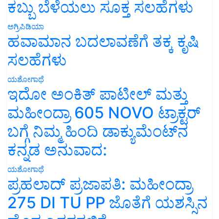
ಕಬ್ಬು ಬೆಳೆಯಲು ಸೂಕ್ತ ಸಲಹೆಗಳು
ಅಗ್ರಿಪಿಡಿಯಾ
ಹವಾಮಾನ ಬದಲಾವಣೆಗೆ ತಕ್ಕ ಕೃಷಿ
ಸಲಹೆಗಳು
ಯಶೋಗಾಥೆ
ಇದೋ ಅಂಕಿತ್ ಪಾಟೀಲ್ ಮತ್ತು
ಮಹೀಂದ್ರಾ 605 NOVO ಟ್ರಾಕ್ಟರ್
ಬಗ್ಗೆ ನಿಮ್ಮ ಹಿಂದಿ ಡಾಕ್ಯುಮೆಂಟ್‌ನ
ಕನ್ನಡ ಅನುವಾದ:
ಯಶೋಗಾಥೆ
ಪ್ರಹಲಾದ್ ಪ್ರಜಾಪತಿ: ಮಹೀಂದ್ರಾ
275 DI TU PP ಜೊತೆಗೆ ಯಶಸ್ಸಿನ