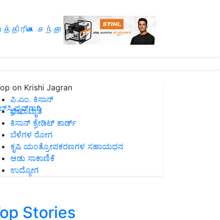
த்திரிகை சந்தா
op on Krishi Jagran
ಪಿ.ಎಂ. ಕಿಸಾನ್
ಸ್ಕ್ರಿಪ್ಷನ್‌ಗಾಗಿ
ಜೀವಾಮೃತ
ಕಿಸಾನ್ ಕ್ರೇಡಿಟ್ ಕಾರ್ಡ್
ಬೆಳೆಗಳ ರೋಗ
ಕೃಷಿ ಯಂತ್ರೋಪಕರಣಗಳ ಸಹಾಯಧನ
ಆಡು ಸಾಕಾಣಿಕೆ
ಉದ್ಯೋಗ
op Stories