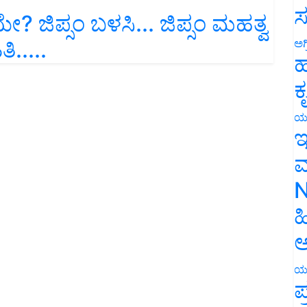
ಸ
? ಜಿಪ್ಸಂ ಬಳಸಿ... ಜಿಪ್ಸಂ ಮಹತ್ವ
ಿ.....
ಅಗ
ಹ
ಕ
ಯ
ಇ
ಮ
N
ಹ
ಅ
ಯ
ಪ