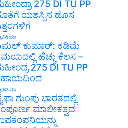
ಹೀಂದ್ರಾ 275 DI TU PP
ೊತೆಗೆ ಯಶಸ್ಸಿನ ಹೊಸ
ತ್ತರಗಳಿಗೆ
್ರಿಪಿಡಿಯಾ
ಿಮಲ್ ಕುಮಾರ್: ಕಡಿಮೆ
ಮಯದಲ್ಲಿ ಹೆಚ್ಚು ಕೆಲಸ –
ಹೀಂದ್ರ 275 DI TU PP
ಸಹಾಯದಿಂದ
್ರಿಪಿಡಿಯಾ
ೈಫಾ ಗುಂಪು ಭಾರತದಲ್ಲಿ
ಂಪೂರ್ಣ ಮಾಲೀಕತ್ವದ
ಪಕಂಪನಿಯನ್ನು