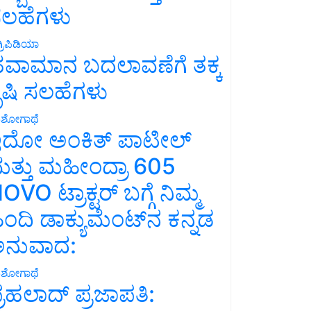
ಲಹೆಗಳು
್ರಿಪಿಡಿಯಾ
ವಾಮಾನ ಬದಲಾವಣೆಗೆ ತಕ್ಕ
ೃಷಿ ಸಲಹೆಗಳು
ಶೋಗಾಥೆ
ದೋ ಅಂಕಿತ್ ಪಾಟೀಲ್
ತ್ತು ಮಹೀಂದ್ರಾ 605
OVO ಟ್ರಾಕ್ಟರ್ ಬಗ್ಗೆ ನಿಮ್ಮ
ಿಂದಿ ಡಾಕ್ಯುಮೆಂಟ್‌ನ ಕನ್ನಡ
ನುವಾದ:
ಶೋಗಾಥೆ
್ರಹಲಾದ್ ಪ್ರಜಾಪತಿ: