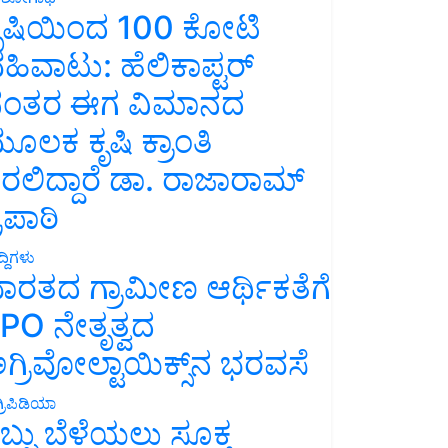
ೃಷಿಯಿಂದ 100 ಕೋಟಿ
ಹಿವಾಟು: ಹೆಲಿಕಾಪ್ಟರ್
ಂತರ ಈಗ ವಿಮಾನದ
ೂಲಕ ಕೃಷಿ ಕ್ರಾಂತಿ
ರಲಿದ್ದಾರೆ ಡಾ. ರಾಜಾರಾಮ್
್ರಿಪಾಠಿ
್ದಿಗಳು
ಾರತದ ಗ್ರಾಮೀಣ ಆರ್ಥಿಕತೆಗೆ
PO ನೇತೃತ್ವದ
ಗ್ರಿವೋಲ್ಟಾಯಿಕ್ಸ್‌ನ ಭರವಸೆ
್ರಿಪಿಡಿಯಾ
ಬ್ಬು ಬೆಳೆಯಲು ಸೂಕ್ತ