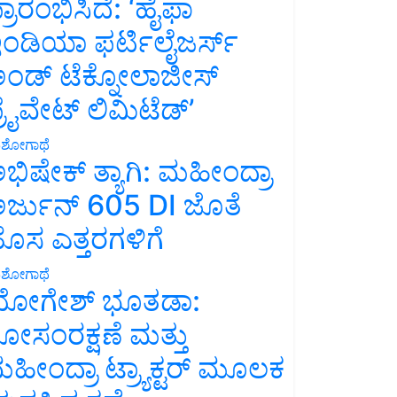
್ರಾರಂಭಿಸಿದೆ: ‘ಹೈಫಾ
ಂಡಿಯಾ ಫರ್ಟಿಲೈಜರ್ಸ್
ಂಡ್ ಟೆಕ್ನೋಲಾಜೀಸ್
್ರೈವೇಟ್ ಲಿಮಿಟೆಡ್’
ಶೋಗಾಥೆ
ಭಿಷೇಕ್ ತ್ಯಾಗಿ: ಮಹೀಂದ್ರಾ
ರ್ಜುನ್ 605 DI ಜೊತೆ
ೊಸ ಎತ್ತರಗಳಿಗೆ
ಶೋಗಾಥೆ
ೋಗೇಶ್ ಭೂತಡಾ:
ೋಸಂರಕ್ಷಣೆ ಮತ್ತು
ಹೀಂದ್ರಾ ಟ್ರ್ಯಾಕ್ಟರ್ ಮೂಲಕ