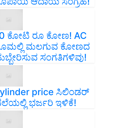
ೂಪಾಯಿ ಆದಾಯ ಸಂಗ್ರಹ!
0 ಕೋಟಿ ರೂ ಕೋಣ! AC
ೂಮಲ್ಲಿ ಮಲಗುವ ಕೋಣದ
ುಬ್ಬೇರಿಸುವ ಸಂಗತಿಗಳಿವು!
ylinder price ಸಿಲಿಂಡರ್‌
ೆಲೆಯಲ್ಲಿ ಭರ್ಜರಿ ಇಳಿಕೆ!