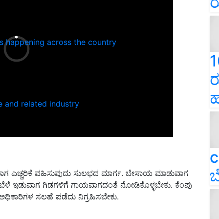
ರ
ns happening across the country
1
ರ
ಹ
e and related industry
c
ಬ
ವಾಗ ಎಚ್ಚರಿಕೆ ವಹಿಸುವುದು ಸುಲಭದ ಮಾರ್ಗ. ಬೇಸಾಯ ಮಾಡುವಾಗ
ಷಿ ಬೆಳೆ ಇಡುವಾಗ ಗಿಡಗಳಿಗೆ ಗಾಯವಾಗದಂತೆ ನೋಡಿಕೊಳ್ಳಬೇಕು. ಕೆಂಪು
ಅಧಿಕಾರಿಗಳ ಸಲಹೆ ಪಡೆದು ನಿಗ್ರಹಿಸಬೇಕು.