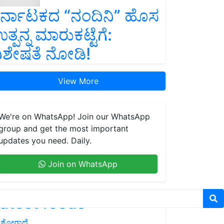
ರ್ನಾಟಕದ “ನಂದಿನಿ” ಹೊಸ
ತ್ಪನ್ನ ಮಾರುಕಟ್ಟೆಗೆ:
ಿಶೇಷತೆ ನೋಡಿ!
View More
We're on WhatsApp! Join our WhatsApp
group and get the most important
updates you need. Daily.
Join on WhatsApp
atest feeds
ಶೋಗಾಥೆ