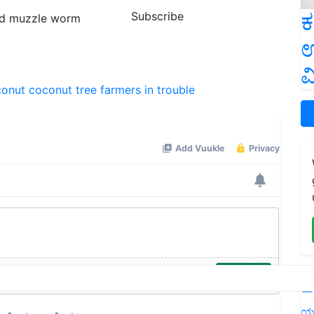
ಕ
Subscribe
ed muzzle worm
ಉ
ವ
conut
coconut tree
farmers in trouble
L
ಯ