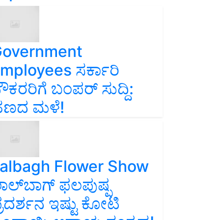
overnment
mployees ಸರ್ಕಾರಿ
ೌಕರರಿಗೆ ಬಂಪರ್‌ ಸುದ್ದಿ:
ಣದ ಮಳೆ!
albagh Flower Show
ಾಲ್‌ಬಾಗ್ ಫಲಪುಷ್ಪ
್ರದರ್ಶನ ಇಷ್ಟು ಕೋಟಿ