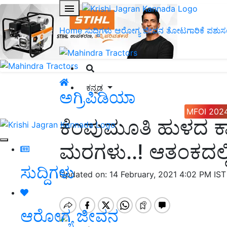
Home
ಸುದ್ದಿಗಳು
ಆರೋಗ್ಯ ಜೀವನ
ತೋಟಗಾರಿಕೆ
ಪಶುಸ
ಕನ್ನಡ
ಅಗ್ರಿಪಿಡಿಯಾ
MFOI 202
ಕೆಂಪುಮೂತಿ ಹುಳದ ಕಾಟಕ
ಮರಗಳು..! ಆತಂಕದಲ್ಲಿ
ಸುದ್ದಿಗಳು
Updated on: 14 February, 2021 4:02 PM IS
ಆರೋಗ್ಯ ಜೀವನ