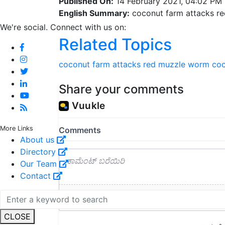
Published On:
14 February 2021, 04:02 PM
English Summary:
coconut farm attacks r
We're social. Connect with us on:
Related Topics
coconut farm attacks red muzzle worm
co
Share your comments
More Links
About us
Directory
Our Team
Contact
CLOSE