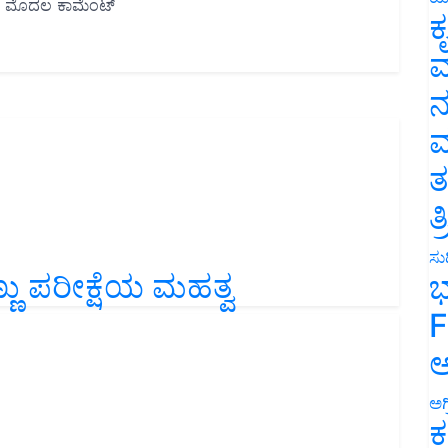
ಕ
ವ
ನ
ಮ
ತ
ತ
ಸುದ
ಣು ಪರೀಕ್ಷೆಯ ಮಹತ್ವ
ಭ
F
ಅ
ಅಗ
ಕ