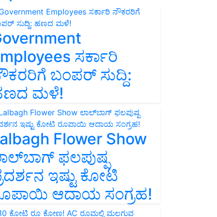
overnment
mployees ಸರ್ಕಾರಿ
ೌಕರರಿಗೆ ಬಂಪರ್‌ ಸುದ್ದಿ:
ಣದ ಮಳೆ!
albagh Flower Show
ಾಲ್‌ಬಾಗ್ ಫಲಪುಷ್ಪ
್ರದರ್ಶನ ಇಷ್ಟು ಕೋಟಿ
ೂಪಾಯಿ ಆದಾಯ ಸಂಗ್ರಹ!