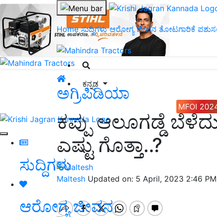
Home
ಸುದ್ದಿಗಳು
ಆರೋಗ್ಯ ಜೀವನ
ತೋಟಗಾರಿಕೆ
ಪಶುಸ
ಕನ್ನಡ
ಅಗ್ರಿಪಿಡಿಯಾ
MFOI 202
ಕಪ್ಪು ಆಲೂಗಡ್ಡೆ ಬೆಳೆದು 
ಎಷ್ಟು ಗೊತ್ತಾ..?
ಸುದ್ದಿಗಳು
Maltesh
Updated on: 5 April, 2023 2:46 P
ಆರೋಗ್ಯ ಜೀವನ