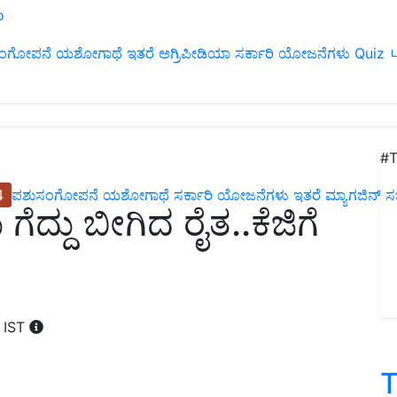
ಂಗೋಪನೆ
ಯಶೋಗಾಥೆ
ಇತರೆ
ಅಗ್ರಿಪೀಡಿಯಾ
ಸರ್ಕಾರಿ ಯೋಜನೆಗಳು
Quiz
ப
#T
4
ಪಶುಸಂಗೋಪನೆ
ಯಶೋಗಾಥೆ
ಸರ್ಕಾರಿ ಯೋಜನೆಗಳು
ಇತರೆ
ಮ್ಯಾಗಜಿನ್‌ ಸಬ್‌
ಗೆದ್ದು ಬೀಗಿದ ರೈತ..ಕೆಜಿಗೆ
M IST
T