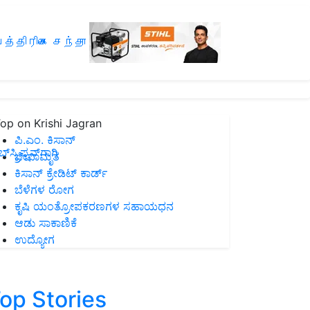
த்திரிகை சந்தா
op on Krishi Jagran
ಪಿ.ಎಂ. ಕಿಸಾನ್
ಸ್ಕ್ರಿಪ್ಷನ್‌ಗಾಗಿ
ಜೀವಾಮೃತ
ಕಿಸಾನ್ ಕ್ರೇಡಿಟ್ ಕಾರ್ಡ್
ಬೆಳೆಗಳ ರೋಗ
ಕೃಷಿ ಯಂತ್ರೋಪಕರಣಗಳ ಸಹಾಯಧನ
ಆಡು ಸಾಕಾಣಿಕೆ
ಉದ್ಯೋಗ
op Stories