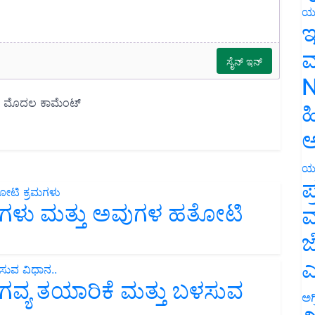
ಯ
ಇ
ಮ
N
ಹ
ಅ
ಯ
ಪ
ದೆಗಳು ಮತ್ತು ಅವುಗಳ ಹತೋಟಿ
ಮ
ಜ
ಎ
ವ್ಯ ತಯಾರಿಕೆ ಮತ್ತು ಬಳಸುವ
ಅಗ