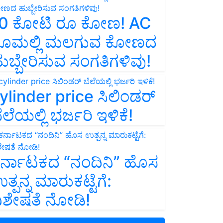
0 ಕೋಟಿ ರೂ ಕೋಣ! AC
ೂಮಲ್ಲಿ ಮಲಗುವ ಕೋಣದ
ುಬ್ಬೇರಿಸುವ ಸಂಗತಿಗಳಿವು!
ylinder price ಸಿಲಿಂಡರ್‌
ೆಲೆಯಲ್ಲಿ ಭರ್ಜರಿ ಇಳಿಕೆ!
ರ್ನಾಟಕದ “ನಂದಿನಿ” ಹೊಸ
ತ್ಪನ್ನ ಮಾರುಕಟ್ಟೆಗೆ:
ಿಶೇಷತೆ ನೋಡಿ!