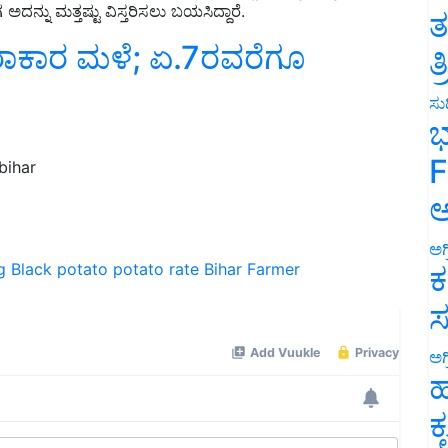
ತ
ಧಾರಾಕಾರ ಮಳೆ; ಏ.7ರವರೆಗೂ
ತ
ಸುದ
ಭ
bihar
F
ಅ
g
Black potato
potato rate
Bihar Farmer
ಅಗ
ಕ
ಸ
ಅಗ
ಹ
ಕ