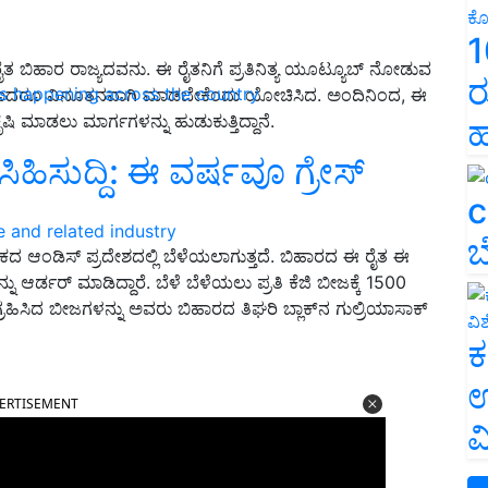
1
 ರೈತ ಬಿಹಾರ ರಾಜ್ಯದವನು. ಈ ರೈತನಿಗೆ ಪ್ರತಿನಿತ್ಯ ಯೂಟ್ಯೂಬ್ ನೋಡುವ
ರ
ns happening across the country
ತ ಏನಾದರೂ ವಿನೂತನವಾಗಿ ಮಾಡಬೇಕೆಂದು ಯೋಚಿಸಿದ. ಅಂದಿನಿಂದ, ಈ
ಕೃಷಿ ಮಾಡಲು ಮಾರ್ಗಗಳನ್ನು ಹುಡುಕುತ್ತಿದ್ದಾನೆ.
ಹ
 ಸಿಹಿಸುದ್ದಿ: ಈ ವರ್ಷವೂ ಗ್ರೇಸ್
c
e and related industry
ಬ
ರಿಕದ ಆಂಡಿಸ್ ಪ್ರದೇಶದಲ್ಲಿ ಬೆಳೆಯಲಾಗುತ್ತದೆ. ಬಿಹಾರದ ಈ ರೈತ ಈ
 ಆರ್ಡರ್ ಮಾಡಿದ್ದಾರೆ. ಬೆಳೆ ಬೆಳೆಯಲು ಪ್ರತಿ ಕೆಜಿ ಬೀಜಕ್ಕೆ 1500
ರಹಿಸಿದ ಬೀಜಗಳನ್ನು ಅವರು ಬಿಹಾರದ ತಿಘರಿ ಬ್ಲಾಕ್‌ನ ಗುಲ್ರಿಯಾಸಾಕ್
ಕ
ERTISEMENT
ಉ
ವ