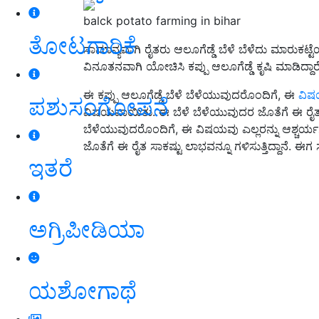
balck potato farming in bihar
ತೋಟಗಾರಿಕೆ
ಸಾಮಾನ್ಯವಾಗಿ ರೈತರು ಆಲೂಗೆಡ್ಡೆ ಬೆಳೆ ಬೆಳೆದು ಮಾರುಕಟ್
ವಿನೂತನವಾಗಿ ಯೋಚಿಸಿ ಕಪ್ಪು ಆಲೂಗೆಡ್ಡೆ ಕೃಷಿ ಮಾಡಿದ್ದಾರೆ
ಈ ಕಪ್ಪು ಆಲೂಗೆಡ್ಡೆ ಬೆಳೆ ಬೆಳೆಯುವುದರೊಂದಿಗೆ, ಈ
ವಿ
ಪಶುಸಂಗೋಪನೆ
ವಿಷಯವಾಯಿತು. ಈ ಬೆಳೆ ಬೆಳೆಯುವುದರ ಜೊತೆಗೆ ಈ ರೈತ ಸಾಕಷ
ಬೆಳೆಯುವುದರೊಂದಿಗೆ, ಈ ವಿಷಯವು ಎಲ್ಲರನ್ನು ಆಶ್ಚರ್
ಜೊತೆಗೆ ಈ ರೈತ ಸಾಕಷ್ಟು ಲಾಭವನ್ನೂ ಗಳಿಸುತ್ತಿದ್ದಾನೆ.
ಇತರೆ
ಅಗ್ರಿಪೀಡಿಯಾ
ಯಶೋಗಾಥೆ