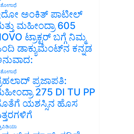
ಶೋಗಾಥೆ
ದೋ ಅಂಕಿತ್ ಪಾಟೀಲ್
ತ್ತು ಮಹೀಂದ್ರಾ 605
OVO ಟ್ರಾಕ್ಟರ್ ಬಗ್ಗೆ ನಿಮ್ಮ
ಿಂದಿ ಡಾಕ್ಯುಮೆಂಟ್‌ನ ಕನ್ನಡ
ನುವಾದ:
ಶೋಗಾಥೆ
್ರಹಲಾದ್ ಪ್ರಜಾಪತಿ:
ಹೀಂದ್ರಾ 275 DI TU PP
ೊತೆಗೆ ಯಶಸ್ಸಿನ ಹೊಸ
ತ್ತರಗಳಿಗೆ
್ರಿಪಿಡಿಯಾ