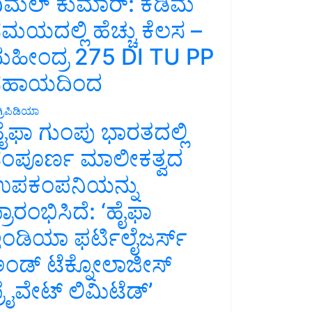
ಿಮಲ್ ಕುಮಾರ್: ಕಡಿಮೆ
ಮಯದಲ್ಲಿ ಹೆಚ್ಚು ಕೆಲಸ –
ಹೀಂದ್ರ 275 DI TU PP
ಸಹಾಯದಿಂದ
್ರಿಪಿಡಿಯಾ
ೈಫಾ ಗುಂಪು ಭಾರತದಲ್ಲಿ
ಂಪೂರ್ಣ ಮಾಲೀಕತ್ವದ
ಪಕಂಪನಿಯನ್ನು
್ರಾರಂಭಿಸಿದೆ: ‘ಹೈಫಾ
ಂಡಿಯಾ ಫರ್ಟಿಲೈಜರ್ಸ್
ಂಡ್ ಟೆಕ್ನೋಲಾಜೀಸ್
್ರೈವೇಟ್ ಲಿಮಿಟೆಡ್’