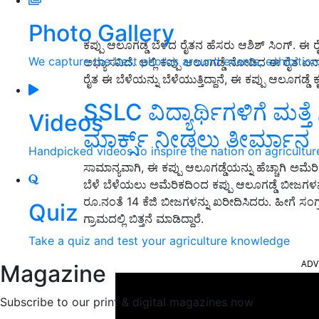
Photo Gallery
ಕಪ್ಪು ಆಲೂಗಡ್ಡೆ ಬೆಳೆದ ರೈತನ ಹೆಸರು ಆಶಿಶ್ ಸಿಂಗ್. ಈ
We capture the best photos around events, exhibitio
ಅಭ್ಯಾಸವಿದೆ. ಅಲ್ಲಿ ಕಪ್ಪು ಆಲೂಗಡ್ಡೆ ನೋಡಿದ ಈ ರೈ
ರೈತ ಈ ಬೆಳೆಯನ್ನು ಬೆಳೆಯುತ್ತಿದ್ದಾನೆ, ಈ ಕಪ್ಪು ಆಲೂಗಡ್ಡೆ 
SSLC ವಿದ್ಯಾರ್ಥಿಗಳಿಗೆ ಮತ್ತೆ
Videos
ಮಾರ್ಕ್ಸ್‌ ನೀಡಲು ತೀರ್ಮಾನ
Handpicked videos to inspire the nation on agricultur
ಸಾಮಾನ್ಯವಾಗಿ, ಈ ಕಪ್ಪು ಆಲೂಗಡ್ಡೆಯನ್ನು ಹೆಚ್ಚಾಗಿ ಅಮೆ
ಬೆಳೆ ಬೆಳೆಯಲು ಅಮೆರಿಕದಿಂದ ಕಪ್ಪು ಆಲೂಗಡ್ಡೆ ಬೀಜಗಳನ್ನು
ರೂ.ನಂತೆ 14 ಕೆಜಿ ಬೀಜಗಳನ್ನು ಖರೀದಿಸಿದರು. ಹೀಗೆ ಸಂಗ್
Quiz
ಗ್ರಾಮದಲ್ಲಿ ಬಿತ್ತನೆ ಮಾಡಿದ್ದಾರೆ.
Take a quiz and test your agriculture knowledge
ADV
Magazine
Subscribe to our print & digital magazines now