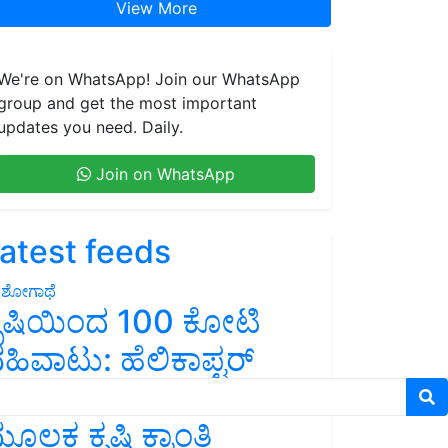
View More
We're on WhatsApp! Join our WhatsApp
group and get the most important
updates you need. Daily.
Join on WhatsApp
atest feeds
ಶೋಗಾಥೆ
ೃಷಿಯಿಂದ 100 ಕೋಟಿ
ಹಿವಾಟು: ಹೆಲಿಕಾಪ್ಟರ್
ಂತರ ಈಗ ವಿಮಾನದ
ೂಲಕ ಕೃಷಿ ಕ್ರಾಂತಿ