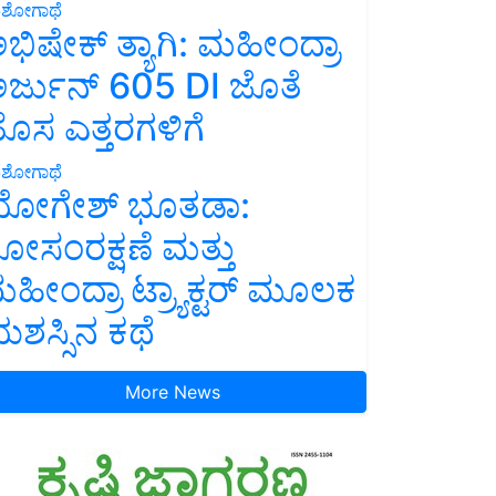
ಶೋಗಾಥೆ
ಭಿಷೇಕ್ ತ್ಯಾಗಿ: ಮಹೀಂದ್ರಾ
ರ್ಜುನ್ 605 DI ಜೊತೆ
ೊಸ ಎತ್ತರಗಳಿಗೆ
ಶೋಗಾಥೆ
ೋಗೇಶ್ ಭೂತಡಾ:
ೋಸಂರಕ್ಷಣೆ ಮತ್ತು
ಹೀಂದ್ರಾ ಟ್ರ್ಯಾಕ್ಟರ್ ಮೂಲಕ
ಶಸ್ಸಿನ ಕಥೆ
More News