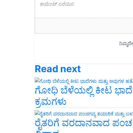
Read next
ಗೋಧಿ ಬೆಳೆಯಲ್ಲಿ ಕೀಟ ಭಾ
ಕ್ರಮಗಳು
ರೈತರಿಗೆ ವರದಾನವಾದ ಪಂಚಗ
ವಿಧಾನ..