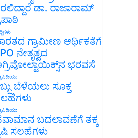
ರಲಿದ್ದಾರೆ ಡಾ. ರಾಜಾರಾಮ್
್ರಿಪಾಠಿ
್ದಿಗಳು
ಾರತದ ಗ್ರಾಮೀಣ ಆರ್ಥಿಕತೆಗೆ
PO ನೇತೃತ್ವದ
ಗ್ರಿವೋಲ್ಟಾಯಿಕ್ಸ್‌ನ ಭರವಸೆ
್ರಿಪಿಡಿಯಾ
ಬ್ಬು ಬೆಳೆಯಲು ಸೂಕ್ತ
ಲಹೆಗಳು
್ರಿಪಿಡಿಯಾ
ವಾಮಾನ ಬದಲಾವಣೆಗೆ ತಕ್ಕ
ೃಷಿ ಸಲಹೆಗಳು