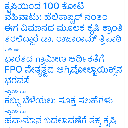
ಕೃಷಿಯಿಂದ 100 ಕೋಟಿ
ವಹಿವಾಟು: ಹೆಲಿಕಾಪ್ಟರ್ ನಂತರ
ಈಗ ವಿಮಾನದ ಮೂಲಕ ಕೃಷಿ ಕ್ರಾಂತಿ
ತರಲಿದ್ದಾರೆ ಡಾ. ರಾಜಾರಾಮ್ ತ್ರಿಪಾಠಿ
ಸುದ್ದಿಗಳು
ಭಾರತದ ಗ್ರಾಮೀಣ ಆರ್ಥಿಕತೆಗೆ
FPO ನೇತೃತ್ವದ ಅಗ್ರಿವೋಲ್ಟಾಯಿಕ್ಸ್‌ನ
ಭರವಸೆ
ಅಗ್ರಿಪಿಡಿಯಾ
ಕಬ್ಬು ಬೆಳೆಯಲು ಸೂಕ್ತ ಸಲಹೆಗಳು
ಅಗ್ರಿಪಿಡಿಯಾ
ಹವಾಮಾನ ಬದಲಾವಣೆಗೆ ತಕ್ಕ ಕೃಷಿ