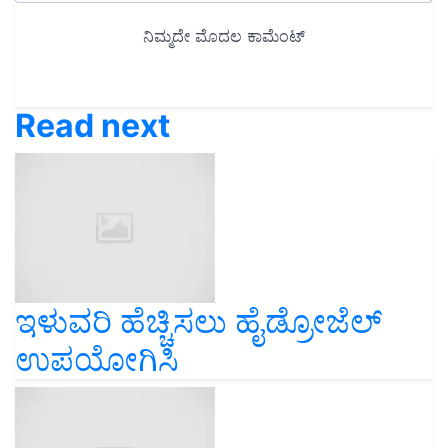
Read next
ಇಳುವರಿ ಹೆಚ್ಚಿಸಲು ಹೈಡ್ರೋಜೆಲ್
ಉಪಯೋಗಿಸಿ