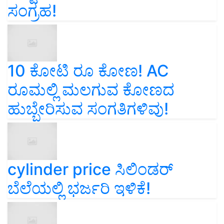
ಸಂಗ್ರಹ!
10 ಕೋಟಿ ರೂ ಕೋಣ! AC
ರೂಮಲ್ಲಿ ಮಲಗುವ ಕೋಣದ
ಹುಬ್ಬೇರಿಸುವ ಸಂಗತಿಗಳಿವು!
cylinder price ಸಿಲಿಂಡರ್‌
ಬೆಲೆಯಲ್ಲಿ ಭರ್ಜರಿ ಇಳಿಕೆ!