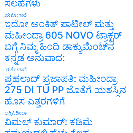
ಸಲಹೆಗಳು
ಯಶೋಗಾಥೆ
ಇದೋ ಅಂಕಿತ್ ಪಾಟೀಲ್ ಮತ್ತು
ಮಹೀಂದ್ರಾ 605 NOVO ಟ್ರಾಕ್ಟರ್
ಬಗ್ಗೆ ನಿಮ್ಮ ಹಿಂದಿ ಡಾಕ್ಯುಮೆಂಟ್‌ನ
ಕನ್ನಡ ಅನುವಾದ:
ಯಶೋಗಾಥೆ
ಪ್ರಹಲಾದ್ ಪ್ರಜಾಪತಿ: ಮಹೀಂದ್ರಾ
275 DI TU PP ಜೊತೆಗೆ ಯಶಸ್ಸಿನ
ಹೊಸ ಎತ್ತರಗಳಿಗೆ
ಅಗ್ರಿಪಿಡಿಯಾ
ವಿಮಲ್ ಕುಮಾರ್: ಕಡಿಮೆ