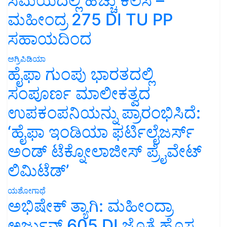
ಸಮಯದಲ್ಲಿ ಹೆಚ್ಚು ಕೆಲಸ –
ಮಹೀಂದ್ರ 275 DI TU PP
ಸಹಾಯದಿಂದ
ಅಗ್ರಿಪಿಡಿಯಾ
ಹೈಫಾ ಗುಂಪು ಭಾರತದಲ್ಲಿ
ಸಂಪೂರ್ಣ ಮಾಲೀಕತ್ವದ
ಉಪಕಂಪನಿಯನ್ನು ಪ್ರಾರಂಭಿಸಿದೆ:
‘ಹೈಫಾ ಇಂಡಿಯಾ ಫರ್ಟಿಲೈಜರ್ಸ್
ಅಂಡ್ ಟೆಕ್ನೋಲಾಜೀಸ್ ಪ್ರೈವೇಟ್
ಲಿಮಿಟೆಡ್’
ಯಶೋಗಾಥೆ
ಅಭಿಷೇಕ್ ತ್ಯಾಗಿ: ಮಹೀಂದ್ರಾ
ಅರ್ಜುನ್ 605 DI ಜೊತೆ ಹೊಸ