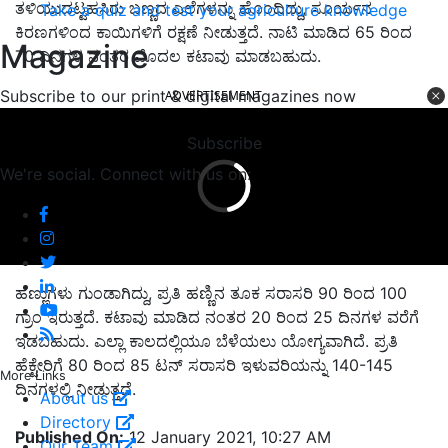
ತಳಿಯುದಟ್ಟಹಸಿರು ಬಣ್ಣದ ಎಲೆಗಳನ್ನು ಹೊಂದಿದ್ದು, ಸೂರ್ಯನ
Take a quiz and test your agriculture knowledge
ಕಿರಣಗಳಿಂದ ಕಾಯಿಗಳಿಗೆ ರಕ್ಷಣೆ ನೀಡುತ್ತದೆ. ನಾಟಿ ಮಾಡಿದ 65 ರಿಂದ
Magazine
70 ದಿನಗಳ ನಂತರ ಮೊದಲ ಕಟಾವು ಮಾಡಬಹುದು.
Subscribe to our print & digital magazines now
ADVERTISEMENT
Subscribe
We're social. Connect with us on:
ಹಣ್ಣುಗಳು ಗುಂಡಾಗಿದ್ದು, ಪ್ರತಿ ಹಣ್ಣಿನ ತೂಕ ಸರಾಸರಿ 90 ರಿಂದ 100
ಗ್ರಾಂ ಇರುತ್ತದೆ. ಕಟಾವು ಮಾಡಿದ ನಂತರ 20 ರಿಂದ 25 ದಿನಗಳ ವರೆಗೆ
ಇಡಬಹುದು. ಎಲ್ಲಾ ಕಾಲದಲ್ಲಿಯೂ ಬೆಳೆಯಲು ಯೋಗ್ಯವಾಗಿದೆ. ಪ್ರತಿ
ಹೆಕ್ಟೇರಿಗೆ 80 ರಿಂದ 85 ಟನ್ ಸರಾಸರಿ ಇಳುವರಿಯನ್ನು 140-145
More Links
ದಿನಗಳಲ್ಲಿ ನೀಡುತ್ತದೆ.
About us
Directory
Published On:
12 January 2021, 10:27 AM
Our Team