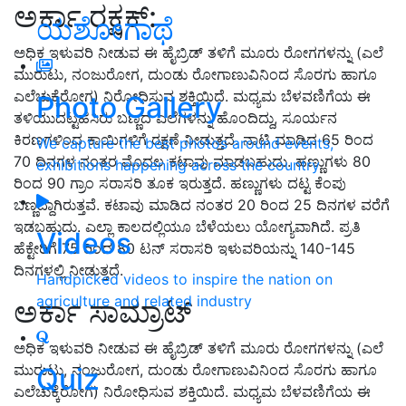
ಅರ್ಕಾ ರಕ್ಷಕ್:
ಯಶೋಗಾಥೆ
ಅಧಿಕ ಇಳುವರಿ ನೀಡುವ ಈ ಹೈಬ್ರಿಡ್ ತಳಿಗೆ ಮೂರು ರೋಗಗಳನ್ನು (ಎಲೆ
ಮುರುಟು, ನಂಜುರೋಗ, ದುಂಡು ರೋಗಾಣುವಿನಿಂದ ಸೊರಗು ಹಾಗೂ
ಎಲೆಚುಕ್ಕೆರೋಗ) ನಿರೋಧಿಸುವ ಶಕ್ತಿಯಿದೆ. ಮಧ್ಯಮ ಬೆಳವಣಿಗೆಯ ಈ
Photo Gallery
ತಳಿಯುದಟ್ಟಹಸಿರು ಬಣ್ಣದ ಎಲೆಗಳನ್ನು ಹೊಂದಿದ್ದು, ಸೂರ್ಯನ
ಕಿರಣಗಳಿಂದ ಕಾಯಿಗಳಿಗೆ ರಕ್ಷಣೆ ನೀಡುತ್ತದೆ. ನಾಟಿ ಮಾಡಿದ 65 ರಿಂದ
We capture the best photos around events,
70 ದಿನಗಳ ನಂತರ ಮೊದಲ ಕಟಾವು ಮಾಡಬಹುದು. ಹಣ್ಣುಗಳು 80
exhibitions happening across the country
ರಿಂದ 90 ಗ್ರಾಂ ಸರಾಸರಿ ತೂಕ ಇರುತ್ತದೆ. ಹಣ್ಣುಗಳು ದಟ್ಟ ಕೆಂಪು
ಬಣ್ಣದ್ದಾಗಿರುತ್ತವೆ. ಕಟಾವು ಮಾಡಿದ ನಂತರ 20 ರಿಂದ 25 ದಿನಗಳ ವರೆಗೆ
ಇಡಬಹುದು. ಎಲ್ಲಾ ಕಾಲದಲ್ಲಿಯೂ ಬೆಳೆಯಲು ಯೋಗ್ಯವಾಗಿದೆ. ಪ್ರತಿ
Videos
ಹೆಕ್ಟೇರಿಗೆ 75 ರಿಂದ 80 ಟನ್ ಸರಾಸರಿ ಇಳುವರಿಯನ್ನು 140-145
ದಿನಗಳಲ್ಲಿ ನೀಡುತ್ತದೆ.
Handpicked videos to inspire the nation on
agriculture and related industry
ಅರ್ಕಾ ಸಾಮ್ರಾಟ್
ಅಧಿಕ ಇಳುವರಿ ನೀಡುವ ಈ ಹೈಬ್ರಿಡ್ ತಳಿಗೆ ಮೂರು ರೋಗಗಳನ್ನು (ಎಲೆ
ಮುರುಟು, ನಂಜುರೋಗ, ದುಂಡು ರೋಗಾಣುವಿನಿಂದ ಸೊರಗು ಹಾಗೂ
Quiz
ಎಲೆಚುಕ್ಕೆರೋಗ) ನಿರೋಧಿಸುವ ಶಕ್ತಿಯಿದೆ. ಮಧ್ಯಮ ಬೆಳವಣಿಗೆಯ ಈ