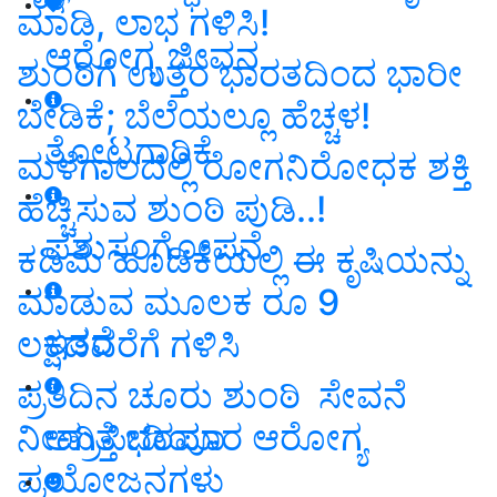
ಮಾಡಿ, ಲಾಭ ಗಳಿಸಿ!
ಆರೋಗ್ಯ ಜೀವನ
ಶುಂಠಿಗೆ ಉತ್ತರ ಭಾರತದಿಂದ ಭಾರೀ
ಬೇಡಿಕೆ; ಬೆಲೆಯಲ್ಲೂ ಹೆಚ್ಚಳ!
ತೋಟಗಾರಿಕೆ
ಮಳೆಗಾಲದಲ್ಲಿ ರೋಗನಿರೋಧಕ ಶಕ್ತಿ
ಹೆಚ್ಚಿಸುವ ಶುಂಠಿ ಪುಡಿ..!
ಪಶುಸಂಗೋಪನೆ
ಕಡಿಮೆ ಹೂಡಿಕೆಯಲ್ಲಿ ಈ ಕೃಷಿಯನ್ನು
ಮಾಡುವ ಮೂಲಕ ರೂ 9
ಇತರೆ
ಲಕ್ಷದವರೆಗೆ ಗಳಿಸಿ
ಪ್ರತಿದಿನ ಚೂರು ಶುಂಠಿ ಸೇವನೆ
ನೀಡುತ್ತೆ ಭರಪೂರ ಆರೋಗ್ಯ
ಅಗ್ರಿಪೀಡಿಯಾ
ಪ್ರಯೋಜನಗಳು