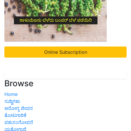
Online Subscription
Browse
Home
ಸುದ್ದಿಗಳು
ಆರೋಗ್ಯ ಜೀವನ
ತೋಟಗಾರಿಕೆ
ಪಶುಸಂಗೋಪನೆ
ಯಶೋಗಾಥೆ