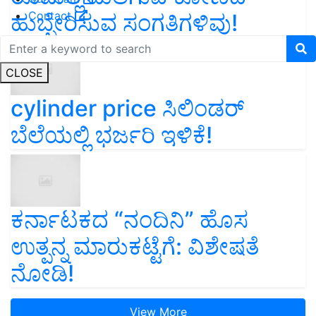
Contact
ಹುಬ್ಬೇರಿಸುವ ಸಂಗತಿಗಳಿವು!
CLOSE
cylinder price ಸಿಲಿಂಡರ್‌
ಬೆಲೆಯಲ್ಲಿ ಭರ್ಜರಿ ಇಳಿಕೆ!
ಕರ್ನಾಟಕದ “ನಂದಿನಿ” ಹೊಸ
ಉತ್ಪನ್ನ ಮಾರುಕಟ್ಟೆಗೆ: ವಿಶೇಷತೆ
ನೋಡಿ!
View More