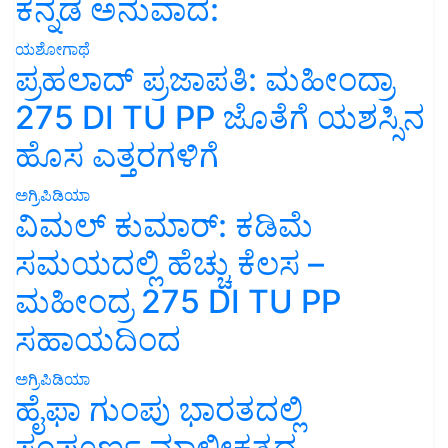
ಕನ್ನಡ ಅನುವಾದ:
ಯಶೋಗಾಥೆ
ಪ್ರಹಲಾದ್ ಪ್ರಜಾಪತಿ: ಮಹೀಂದ್ರಾ
275 DI TU PP ಜೊತೆಗೆ ಯಶಸ್ಸಿನ
ಹೊಸ ಎತ್ತರಗಳಿಗೆ
ಅಗ್ರಿಪಿಡಿಯಾ
ವಿಮಲ್ ಕುಮಾರ್: ಕಡಿಮೆ
ಸಮಯದಲ್ಲಿ ಹೆಚ್ಚು ಕೆಲಸ –
ಮಹೀಂದ್ರ 275 DI TU PP
ಸಹಾಯದಿಂದ
ಅಗ್ರಿಪಿಡಿಯಾ
ಹೈಫಾ ಗುಂಪು ಭಾರತದಲ್ಲಿ
ಸಂಪೂರ್ಣ ಮಾಲೀಕತ್ವದ