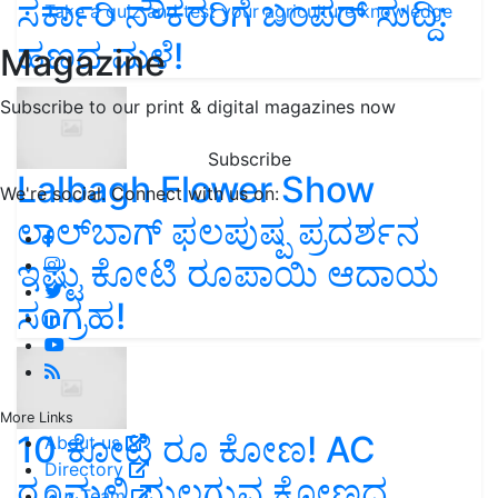
ಸರ್ಕಾರಿ ನೌಕರರಿಗೆ ಬಂಪರ್‌ ಸುದ್ದಿ:
Take a quiz and test your agriculture knowledge
ಹಣದ ಮಳೆ!
Magazine
Subscribe to our print & digital magazines now
Subscribe
Lalbagh Flower Show
We're social. Connect with us on:
ಲಾಲ್‌ಬಾಗ್ ಫಲಪುಷ್ಪ ಪ್ರದರ್ಶನ
ಇಷ್ಟು ಕೋಟಿ ರೂಪಾಯಿ ಆದಾಯ
ಸಂಗ್ರಹ!
More Links
10 ಕೋಟಿ ರೂ ಕೋಣ! AC
About us
Directory
ರೂಮಲ್ಲಿ ಮಲಗುವ ಕೋಣದ
Our Team