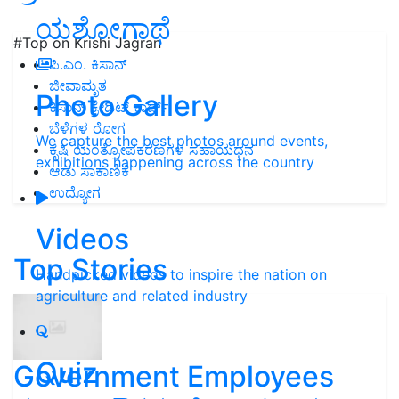
ಯಶೋಗಾಥೆ
#Top on Krishi Jagran
ಪಿ.ಎಂ. ಕಿಸಾನ್
ಜೀವಾಮೃತ
Photo Gallery
ಕಿಸಾನ್ ಕ್ರೇಡಿಟ್ ಕಾರ್ಡ್
ಬೆಳೆಗಳ ರೋಗ
We capture the best photos around events,
ಕೃಷಿ ಯಂತ್ರೋಪಕರಣಗಳ ಸಹಾಯಧನ
exhibitions happening across the country
ಆಡು ಸಾಕಾಣಿಕೆ
ಉದ್ಯೋಗ
Videos
Top Stories
Handpicked videos to inspire the nation on
agriculture and related industry
Quiz
Government Employees