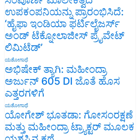
ಉಪಕಂಪನಿಯನ್ನು ಪ್ರಾರಂಭಿಸಿದೆ:
‘ಹೈಫಾ ಇಂಡಿಯಾ ಫರ್ಟಿಲೈಜರ್ಸ್
ಅಂಡ್ ಟೆಕ್ನೋಲಾಜೀಸ್ ಪ್ರೈವೇಟ್
ಲಿಮಿಟೆಡ್’
ಯಶೋಗಾಥೆ
ಅಭಿಷೇಕ್ ತ್ಯಾಗಿ: ಮಹೀಂದ್ರಾ
ಅರ್ಜುನ್ 605 DI ಜೊತೆ ಹೊಸ
ಎತ್ತರಗಳಿಗೆ
ಯಶೋಗಾಥೆ
ಯೋಗೇಶ್ ಭೂತಡಾ: ಗೋಸಂರಕ್ಷಣೆ
ಮತ್ತು ಮಹೀಂದ್ರಾ ಟ್ರ್ಯಾಕ್ಟರ್ ಮೂಲಕ
ಯಶಸ್ಸಿನ ಕಥೆ