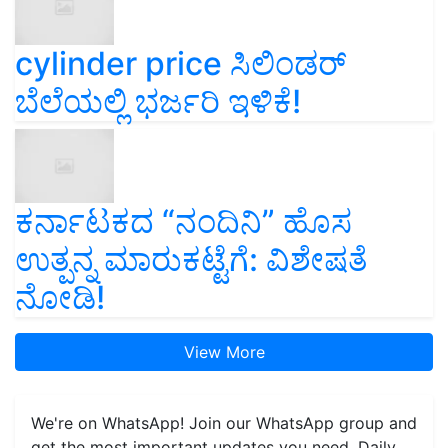
cylinder price ಸಿಲಿಂಡರ್‌
ಬೆಲೆಯಲ್ಲಿ ಭರ್ಜರಿ ಇಳಿಕೆ!
ಕರ್ನಾಟಕದ “ನಂದಿನಿ” ಹೊಸ
ಉತ್ಪನ್ನ ಮಾರುಕಟ್ಟೆಗೆ: ವಿಶೇಷತೆ
ನೋಡಿ!
View More
We're on WhatsApp! Join our WhatsApp group and
get the most important updates you need. Daily.