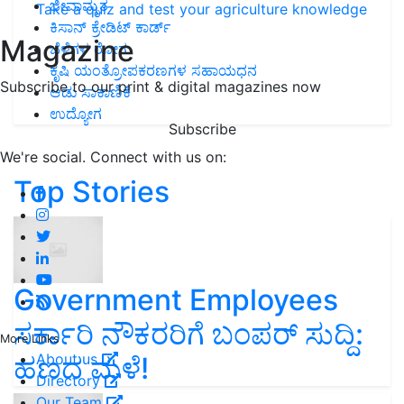
ಜೀವಾಮೃತ
Take a quiz and test your agriculture knowledge
ಕಿಸಾನ್ ಕ್ರೇಡಿಟ್ ಕಾರ್ಡ್
Magazine
ಬೆಳೆಗಳ ರೋಗ
ಕೃಷಿ ಯಂತ್ರೋಪಕರಣಗಳ ಸಹಾಯಧನ
Subscribe to our print & digital magazines now
ಆಡು ಸಾಕಾಣಿಕೆ
ಉದ್ಯೋಗ
Subscribe
We're social. Connect with us on:
Top Stories
Government Employees
ಸರ್ಕಾರಿ ನೌಕರರಿಗೆ ಬಂಪರ್‌ ಸುದ್ದಿ:
More Links
About us
ಹಣದ ಮಳೆ!
Directory
Our Team