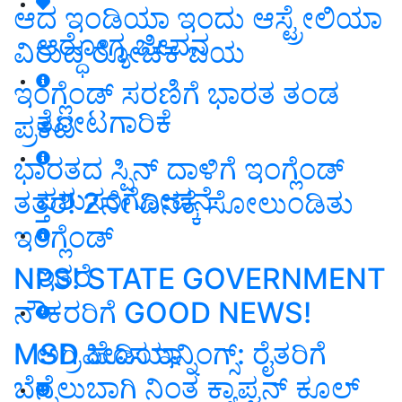
ಆದ ಇಂಡಿಯಾ ಇಂದು ಆಸ್ಟ್ರೇಲಿಯಾ
ಆರೋಗ್ಯ ಜೀವನ
ವಿರುದ್ಧ ರೋಚಕ ಜಯ
ಇಂಗ್ಲೆಂಡ್ ಸರಣಿಗೆ ಭಾರತ ತಂಡ
ತೋಟಗಾರಿಕೆ
ಪ್ರಕಟ
ಭಾರತದ ಸ್ಪಿನ್ ದಾಳಿಗೆ ಇಂಗ್ಲೆಂಡ್
ಪಶುಸಂಗೋಪನೆ
ತತ್ತರ! 2ನೇ ದಿನಕ್ಕೆ ಸೋಲುಂಡಿತು
ಇಂಗ್ಲೆಂಡ್
ಇತರೆ
NPS! STATE GOVERNMENT
ನೌಕರರಿಗೆ GOOD NEWS!
MSD ಹೊಸ ಇನ್ನಿಂಗ್ಸ್‌: ರೈತರಿಗೆ
ಅಗ್ರಿಪೀಡಿಯಾ
ಬೆನ್ನೆಲುಬಾಗಿ ನಿಂತ ಕ್ಯಾಪ್ಟನ್‌ ಕೂಲ್‌