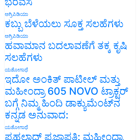
ಭರವಸೆ
ಅಗ್ರಿಪಿಡಿಯಾ
ಕಬ್ಬು ಬೆಳೆಯಲು ಸೂಕ್ತ ಸಲಹೆಗಳು
ಅಗ್ರಿಪಿಡಿಯಾ
ಹವಾಮಾನ ಬದಲಾವಣೆಗೆ ತಕ್ಕ ಕೃಷಿ
ಸಲಹೆಗಳು
ಯಶೋಗಾಥೆ
ಇದೋ ಅಂಕಿತ್ ಪಾಟೀಲ್ ಮತ್ತು
ಮಹೀಂದ್ರಾ 605 NOVO ಟ್ರಾಕ್ಟರ್
ಬಗ್ಗೆ ನಿಮ್ಮ ಹಿಂದಿ ಡಾಕ್ಯುಮೆಂಟ್‌ನ
ಕನ್ನಡ ಅನುವಾದ:
ಯಶೋಗಾಥೆ
ಪ್ರಹಲಾದ್ ಪ್ರಜಾಪತಿ: ಮಹೀಂದ್ರಾ