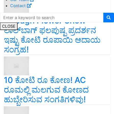
Contact
Lalbagh Flower Show
CLOSE
ಲಾಲ್‌ಬಾಗ್ ಫಲಪುಷ್ಪ ಪ್ರದರ್ಶನ
ಇಷ್ಟು ಕೋಟಿ ರೂಪಾಯಿ ಆದಾಯ
ಸಂಗ್ರಹ!
10 ಕೋಟಿ ರೂ ಕೋಣ! AC
ರೂಮಲ್ಲಿ ಮಲಗುವ ಕೋಣದ
ಹುಬ್ಬೇರಿಸುವ ಸಂಗತಿಗಳಿವು!