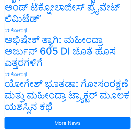
ಅಂಡ್ ಟೆಕ್ನೋಲಾಜೀಸ್ ಪ್ರೈವೇಟ್
ಲಿಮಿಟೆಡ್’
ಯಶೋಗಾಥೆ
ಅಭಿಷೇಕ್ ತ್ಯಾಗಿ: ಮಹೀಂದ್ರಾ
ಅರ್ಜುನ್ 605 DI ಜೊತೆ ಹೊಸ
ಎತ್ತರಗಳಿಗೆ
ಯಶೋಗಾಥೆ
ಯೋಗೇಶ್ ಭೂತಡಾ: ಗೋಸಂರಕ್ಷಣೆ
ಮತ್ತು ಮಹೀಂದ್ರಾ ಟ್ರ್ಯಾಕ್ಟರ್ ಮೂಲಕ
ಯಶಸ್ಸಿನ ಕಥೆ
More News