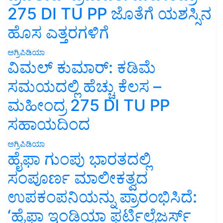
275 DI TU PP ಜೊತೆಗೆ ಯಶಸ್ಸಿನ
ಹೊಸ ಎತ್ತರಗಳಿಗೆ
ಅಗ್ರಿಪಿಡಿಯಾ
ವಿಮಲ್ ಕುಮಾರ್: ಕಡಿಮೆ
ಸಮಯದಲ್ಲಿ ಹೆಚ್ಚು ಕೆಲಸ –
ಮಹೀಂದ್ರ 275 DI TU PP
ಸಹಾಯದಿಂದ
ಅಗ್ರಿಪಿಡಿಯಾ
ಹೈಫಾ ಗುಂಪು ಭಾರತದಲ್ಲಿ
ಸಂಪೂರ್ಣ ಮಾಲೀಕತ್ವದ
ಉಪಕಂಪನಿಯನ್ನು ಪ್ರಾರಂಭಿಸಿದೆ:
‘ಹೈಫಾ ಇಂಡಿಯಾ ಫರ್ಟಿಲೈಜರ್ಸ್