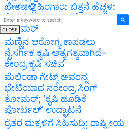
ದೇಶದಲ್ಲಿ ಹಿಂಗಾರು ಬಿತ್ತನೆ ಹೆಚ್ಚಳ:
Contact
ಕೇಂದ್ರ ಕೃಷಿ ಸಚಿವ ನರೇಂದ್ರ ಸಿಂಗ್‌
ತೋಮರ್‌
CLOSE
ಮಣ್ಣಿನ ಆರೋಗ್ಯ ಕಾಪಡಲು
ನೈಸರ್ಗಿಕ ಕೃಷಿ ಅತ್ಯಗತ್ಯವಾಗಿದೆ-
ಕೇಂದ್ರ ಕೃಷಿ ಸಚಿವ
ಮೆಲಿಂಡಾ ಗೇಟ್ಸ್ ಅವರನ್ನ
ಭೇಟಿಯಾದ ನರೇಂದ್ರ ಸಿಂಗ್
ತೋಮರ್; ‘ಕೃಷಿ ಹೂಡಿಕೆ
ಪೋರ್ಟಲ್’ ಉದ್ಘಾಟನೆ
ರೈತರ ಮಕ್ಕಳಿಗೆ ಸಿಹಿಸುದ್ದಿ: ರಾಷ್ಟ್ರೀಯ