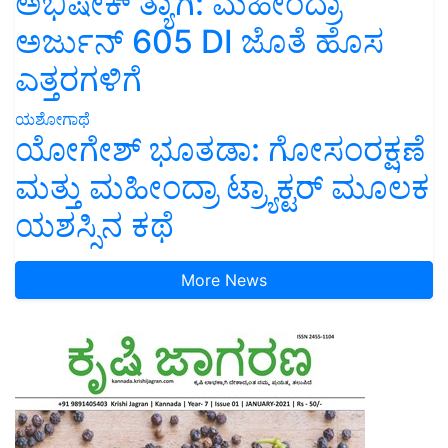
ಅಭಿಷೇಕ್ ತ್ಯಾಗಿ: ಮಹೀಂದ್ರಾ
ಅರ್ಜುನ್ 605 DI ಜೊತೆ ಹೊಸ
ಎತ್ತರಗಳಿಗೆ
ಯಶೋಗಾಥೆ
ಯೋಗೇಶ್ ಭೂತಡಾ: ಗೋಸಂರಕ್ಷಣೆ
ಮತ್ತು ಮಹೀಂದ್ರಾ ಟ್ರ್ಯಾಕ್ಟರ್ ಮೂಲಕ
ಯಶಸ್ಸಿನ ಕಥೆ
More News