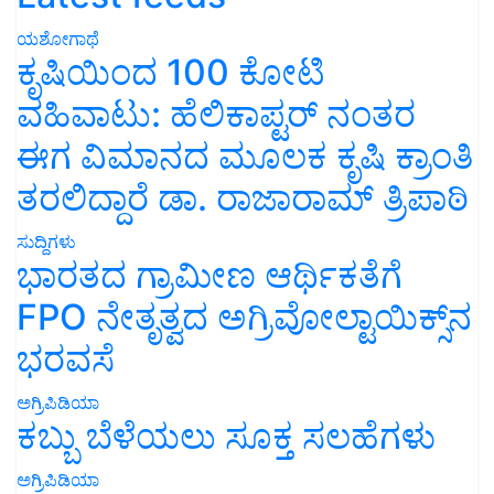
ಯಶೋಗಾಥೆ
ಕೃಷಿಯಿಂದ 100 ಕೋಟಿ
ವಹಿವಾಟು: ಹೆಲಿಕಾಪ್ಟರ್ ನಂತರ
ಈಗ ವಿಮಾನದ ಮೂಲಕ ಕೃಷಿ ಕ್ರಾಂತಿ
ತರಲಿದ್ದಾರೆ ಡಾ. ರಾಜಾರಾಮ್ ತ್ರಿಪಾಠಿ
ಸುದ್ದಿಗಳು
ಭಾರತದ ಗ್ರಾಮೀಣ ಆರ್ಥಿಕತೆಗೆ
FPO ನೇತೃತ್ವದ ಅಗ್ರಿವೋಲ್ಟಾಯಿಕ್ಸ್‌ನ
ಭರವಸೆ
ಅಗ್ರಿಪಿಡಿಯಾ
ಕಬ್ಬು ಬೆಳೆಯಲು ಸೂಕ್ತ ಸಲಹೆಗಳು
ಅಗ್ರಿಪಿಡಿಯಾ