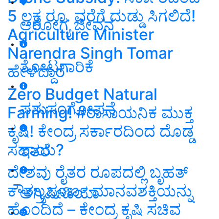
5 ಲಕ್ಷ ರೂ. ವರೆಗೆ ದುಡ್ಡು ಸಿಗಲಿದೆ!
ಆರೋಗ್ಯ ಜೀವನ
Agriculture Minister
Narendra Singh Tomar
ತೋಟಗಾರಿಕೆ
ಹೇಳಿದ್ದಾರೆ
Zero Budget Natural
ಪಶುಸಂಗೋಪನೆ
Farming! #ರಾಸಾಯನಿಕ ಮುಕ್ತ
ಕೃಷಿ! ಕೇಂದ್ರ ಸರ್ಕಾರದಿಂದ ದೊಡ್ಡ
ಸಹಾಯ?
ಇತರೆ
ದೇಶವು ರೈತರ ರೂಪದಲ್ಲಿ ಬೃಹತ್
ಕೌಶಲ್ಯಪೂರ್ಣ ಮಾನವಶಕ್ತಿಯನ್ನು
ಅಗ್ರಿಪೀಡಿಯಾ
ಹೊಂದಿದೆ – ಕೇಂದ್ರ ಕೃಷಿ ಸಚಿವ