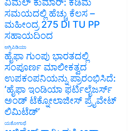
ವಿಮಲ್ ಕುಮಾರ್: ಕಡಿಮೆ
ಸಮಯದಲ್ಲಿ ಹೆಚ್ಚು ಕೆಲಸ –
ಮಹೀಂದ್ರ 275 DI TU PP
ಸಹಾಯದಿಂದ
ಅಗ್ರಿಪಿಡಿಯಾ
ಹೈಫಾ ಗುಂಪು ಭಾರತದಲ್ಲಿ
ಸಂಪೂರ್ಣ ಮಾಲೀಕತ್ವದ
ಉಪಕಂಪನಿಯನ್ನು ಪ್ರಾರಂಭಿಸಿದೆ:
‘ಹೈಫಾ ಇಂಡಿಯಾ ಫರ್ಟಿಲೈಜರ್ಸ್
ಅಂಡ್ ಟೆಕ್ನೋಲಾಜೀಸ್ ಪ್ರೈವೇಟ್
ಲಿಮಿಟೆಡ್’
ಯಶೋಗಾಥೆ