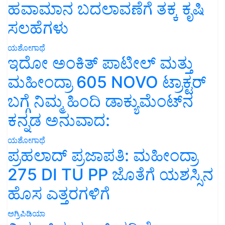
ಹವಾಮಾನ ಬದಲಾವಣೆಗೆ ತಕ್ಕ ಕೃಷಿ
ಸಲಹೆಗಳು
ಯಶೋಗಾಥೆ
ಇದೋ ಅಂಕಿತ್ ಪಾಟೀಲ್ ಮತ್ತು
ಮಹೀಂದ್ರಾ 605 NOVO ಟ್ರಾಕ್ಟರ್
ಬಗ್ಗೆ ನಿಮ್ಮ ಹಿಂದಿ ಡಾಕ್ಯುಮೆಂಟ್‌ನ
ಕನ್ನಡ ಅನುವಾದ:
ಯಶೋಗಾಥೆ
ಪ್ರಹಲಾದ್ ಪ್ರಜಾಪತಿ: ಮಹೀಂದ್ರಾ
275 DI TU PP ಜೊತೆಗೆ ಯಶಸ್ಸಿನ
ಹೊಸ ಎತ್ತರಗಳಿಗೆ
ಅಗ್ರಿಪಿಡಿಯಾ