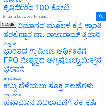
ಯಶೋಗಾಥೆ
ಕೃಷಿಯಿಂದ 100 ಕೋಟಿ
Contact
ವಹಿವಾಟು: ಹೆಲಿಕಾಪ್ಟರ್ ನಂತರ
ಈಗ ವಿಮಾನದ ಮೂಲಕ ಕೃಷಿ ಕ್ರಾಂತಿ
CLOSE
ತರಲಿದ್ದಾರೆ ಡಾ. ರಾಜಾರಾಮ್ ತ್ರಿಪಾಠಿ
ಸುದ್ದಿಗಳು
ಭಾರತದ ಗ್ರಾಮೀಣ ಆರ್ಥಿಕತೆಗೆ
FPO ನೇತೃತ್ವದ ಅಗ್ರಿವೋಲ್ಟಾಯಿಕ್ಸ್‌ನ
ಭರವಸೆ
ಅಗ್ರಿಪಿಡಿಯಾ
ಕಬ್ಬು ಬೆಳೆಯಲು ಸೂಕ್ತ ಸಲಹೆಗಳು
ಅಗ್ರಿಪಿಡಿಯಾ
ಹವಾಮಾನ ಬದಲಾವಣೆಗೆ ತಕ್ಕ ಕೃಷಿ