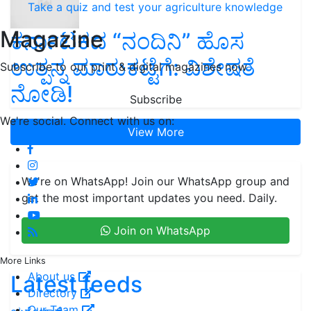
Take a quiz and test your agriculture knowledge
Magazine
ಕರ್ನಾಟಕದ “ನಂದಿನಿ” ಹೊಸ
ಉತ್ಪನ್ನ ಮಾರುಕಟ್ಟೆಗೆ: ವಿಶೇಷತೆ
Subscribe to our print & digital magazines now
ನೋಡಿ!
Subscribe
We're social. Connect with us on:
View More
We're on WhatsApp! Join our WhatsApp group and
get the most important updates you need. Daily.
Join on WhatsApp
More Links
About us
Latest feeds
Directory
Our Team