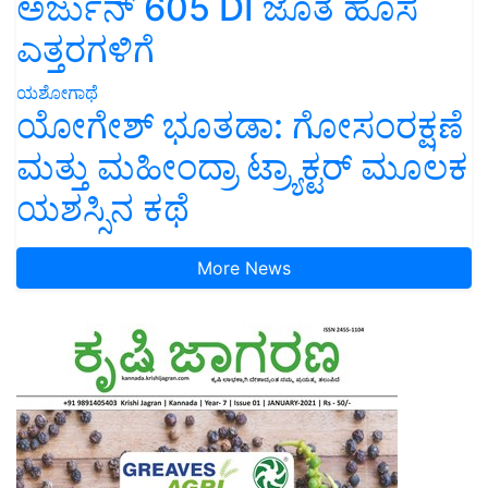
ಅರ್ಜುನ್ 605 DI ಜೊತೆ ಹೊಸ
ಎತ್ತರಗಳಿಗೆ
ಯಶೋಗಾಥೆ
ಯೋಗೇಶ್ ಭೂತಡಾ: ಗೋಸಂರಕ್ಷಣೆ
ಮತ್ತು ಮಹೀಂದ್ರಾ ಟ್ರ್ಯಾಕ್ಟರ್ ಮೂಲಕ
ಯಶಸ್ಸಿನ ಕಥೆ
More News