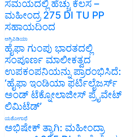
ಸಮಯದಲ್ಲಿ ಹೆಚ್ಚು ಕೆಲಸ –
ಮಹೀಂದ್ರ 275 DI TU PP
ಸಹಾಯದಿಂದ
ಅಗ್ರಿಪಿಡಿಯಾ
ಹೈಫಾ ಗುಂಪು ಭಾರತದಲ್ಲಿ
ಸಂಪೂರ್ಣ ಮಾಲೀಕತ್ವದ
ಉಪಕಂಪನಿಯನ್ನು ಪ್ರಾರಂಭಿಸಿದೆ:
‘ಹೈಫಾ ಇಂಡಿಯಾ ಫರ್ಟಿಲೈಜರ್ಸ್
ಅಂಡ್ ಟೆಕ್ನೋಲಾಜೀಸ್ ಪ್ರೈವೇಟ್
ಲಿಮಿಟೆಡ್’
ಯಶೋಗಾಥೆ
ಅಭಿಷೇಕ್ ತ್ಯಾಗಿ: ಮಹೀಂದ್ರಾ