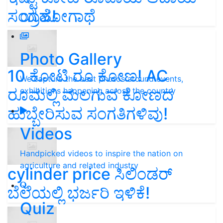
ಯಶೋಗಾಥೆ
ಸಂಗ್ರಹ!
Photo Gallery
10 ಕೋಟಿ ರೂ ಕೋಣ! AC
We capture the best photos around events,
ರೂಮಲ್ಲಿ ಮಲಗುವ ಕೋಣದ
exhibitions happening across the country
ಹುಬ್ಬೇರಿಸುವ ಸಂಗತಿಗಳಿವು!
Videos
Handpicked videos to inspire the nation on
agriculture and related industry
cylinder price ಸಿಲಿಂಡರ್‌
ಬೆಲೆಯಲ್ಲಿ ಭರ್ಜರಿ ಇಳಿಕೆ!
Quiz