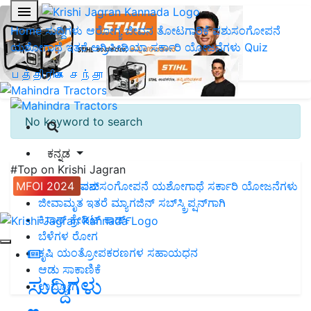
Home
ಸುದ್ದಿಗಳು
ಆರೋಗ್ಯ ಜೀವನ
ತೋಟಗಾರಿಕೆ
ಪಶುಸಂಗೋಪನೆ
ಯಶೋಗಾಥೆ
ಇತರೆ
ಅಗ್ರಿಪೀಡಿಯಾ
ಸರ್ಕಾರಿ ಯೋಜನೆಗಳು
Quiz
பத்திரிகை சந்தா
No keyword to search
ಕನ್ನಡ
#Top on Krishi Jagran
ಪಿ.ಎಂ. ಕಿಸಾನ್
MFOI 2024
ಪಶುಸಂಗೋಪನೆ
ಯಶೋಗಾಥೆ
ಸರ್ಕಾರಿ ಯೋಜನೆಗಳು
ಜೀವಾಮೃತ
ಇತರೆ
ಮ್ಯಾಗಜಿನ್‌ ಸಬ್‌ಸ್ಕ್ರಿಪ್ಷನ್‌ಗಾಗಿ
ಕಿಸಾನ್ ಕ್ರೇಡಿಟ್ ಕಾರ್ಡ್
ಬೆಳೆಗಳ ರೋಗ
ಕೃಷಿ ಯಂತ್ರೋಪಕರಣಗಳ ಸಹಾಯಧನ
ಆಡು ಸಾಕಾಣಿಕೆ
ಸುದ್ದಿಗಳು
ಉದ್ಯೋಗ