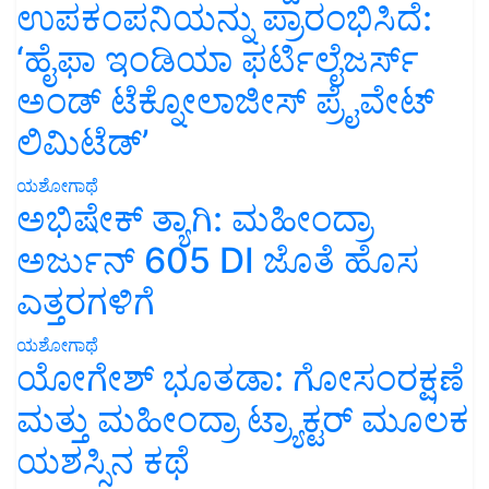
ಉಪಕಂಪನಿಯನ್ನು ಪ್ರಾರಂಭಿಸಿದೆ:
‘ಹೈಫಾ ಇಂಡಿಯಾ ಫರ್ಟಿಲೈಜರ್ಸ್
ಅಂಡ್ ಟೆಕ್ನೋಲಾಜೀಸ್ ಪ್ರೈವೇಟ್
ಲಿಮಿಟೆಡ್’
ಯಶೋಗಾಥೆ
ಅಭಿಷೇಕ್ ತ್ಯಾಗಿ: ಮಹೀಂದ್ರಾ
ಅರ್ಜುನ್ 605 DI ಜೊತೆ ಹೊಸ
ಎತ್ತರಗಳಿಗೆ
ಯಶೋಗಾಥೆ
ಯೋಗೇಶ್ ಭೂತಡಾ: ಗೋಸಂರಕ್ಷಣೆ
ಮತ್ತು ಮಹೀಂದ್ರಾ ಟ್ರ್ಯಾಕ್ಟರ್ ಮೂಲಕ
ಯಶಸ್ಸಿನ ಕಥೆ