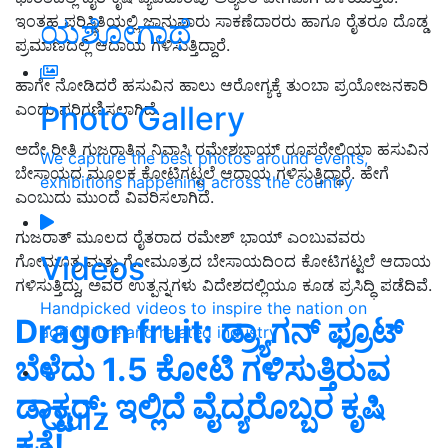
ಇಂತಹ ಪರಿಸ್ಥಿತಿಯಲ್ಲಿ ಜಾನುವಾರು ಸಾಕಣೆದಾರರು ಹಾಗೂ ರೈತರೂ ದೊಡ್ಡ
ಯಶೋಗಾಥೆ
ಪ್ರಮಾಣದಲ್ಲಿ ಆದಾಯ ಗಳಿಸುತ್ತಿದ್ದಾರೆ.
ಹಾಗೇ ನೋಡಿದರೆ ಹಸುವಿನ ಹಾಲು ಆರೋಗ್ಯಕ್ಕೆ ತುಂಬಾ ಪ್ರಯೋಜನಕಾರಿ
Photo Gallery
ಎಂದು ಪರಿಗಣಿಸಲಾಗಿದೆ.
ಅದೇ ರೀತಿ ಗುಜರಾತಿನ ನಿವಾಸಿ ರಮೇಶಭಾಯ್ ರೂಪರೇಲಿಯಾ ಹಸುವಿನ
We capture the best photos around events,
ಬೇಸಾಯದ ಮೂಲಕ ಕೋಟಿಗಟ್ಟಲೆ ಆದಾಯ ಗಳಿಸುತ್ತಿದ್ದಾರೆ. ಹೇಗೆ
exhibitions happening across the country
ಎಂಬುದು ಮುಂದೆ ವಿವರಿಸಲಾಗಿದೆ.
ಗುಜರಾತ್‌ ಮೂಲದ ರೈತರಾದ ರಮೇಶ್ ಭಾಯ್ ಎಂಬುವವರು
Videos
ಗೋಮೂತ್ರ ಮತ್ತು ಗೋಮೂತ್ರದ ಬೇಸಾಯದಿಂದ ಕೋಟಿಗಟ್ಟಲೆ ಆದಾಯ
ಗಳಿಸುತ್ತಿದ್ದು, ಅವರ ಉತ್ಪನ್ನಗಳು ವಿದೇಶದಲ್ಲಿಯೂ ಕೂಡ ಪ್ರಸಿದ್ಧಿ ಪಡೆದಿವೆ.
Handpicked videos to inspire the nation on
Dragon fruit: ಡ್ರ್ಯಾಗನ್‌ ಫ್ರೂಟ್‌
agriculture and related industry
ಬೆಳೆದು 1.5 ಕೋಟಿ ಗಳಿಸುತ್ತಿರುವ
ಡಾಕ್ಟರ್‌; ಇಲ್ಲಿದೆ ವೈದ್ಯರೊಬ್ಬರ ಕೃಷಿ
Quiz
ಕತೆ!