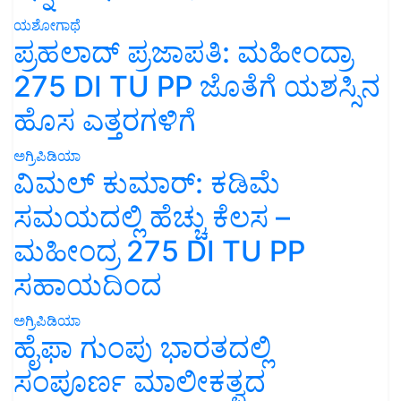
ಯಶೋಗಾಥೆ
ಪ್ರಹಲಾದ್ ಪ್ರಜಾಪತಿ: ಮಹೀಂದ್ರಾ
275 DI TU PP ಜೊತೆಗೆ ಯಶಸ್ಸಿನ
ಹೊಸ ಎತ್ತರಗಳಿಗೆ
ಅಗ್ರಿಪಿಡಿಯಾ
ವಿಮಲ್ ಕುಮಾರ್: ಕಡಿಮೆ
ಸಮಯದಲ್ಲಿ ಹೆಚ್ಚು ಕೆಲಸ –
ಮಹೀಂದ್ರ 275 DI TU PP
ಸಹಾಯದಿಂದ
ಅಗ್ರಿಪಿಡಿಯಾ
ಹೈಫಾ ಗುಂಪು ಭಾರತದಲ್ಲಿ
ಸಂಪೂರ್ಣ ಮಾಲೀಕತ್ವದ