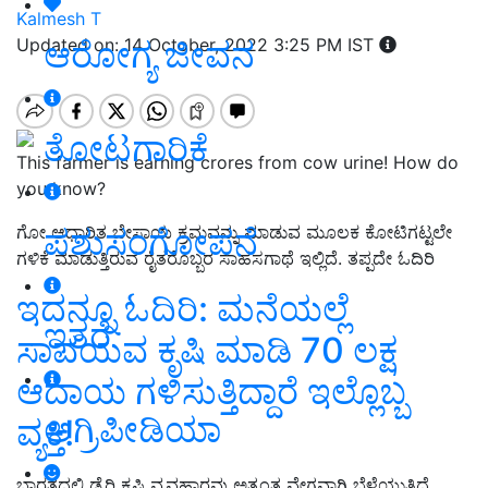
Kalmesh T
ಆರೋಗ್ಯ ಜೀವನ
Updated on: 14 October, 2022 3:25 PM IST
ತೋಟಗಾರಿಕೆ
This farmer is earning crores from cow urine! How do
you know?
ಪಶುಸಂಗೋಪನೆ
ಗೋ ಆಧಾರಿತ ಬೇಸಾಯ ಕ್ರಮವನ್ನು ಮಾಡುವ ಮೂಲಕ ಕೋಟಿಗಟ್ಟಲೇ
ಗಳಿಕೆ ಮಾಡುತ್ತಿರುವ ರೈತರೊಬ್ಬರ ಸಾಹಸಗಾಥೆ ಇಲ್ಲಿದೆ. ತಪ್ಪದೇ ಓದಿರಿ
ಇದನ್ನೂ ಓದಿರಿ: ಮನೆಯಲ್ಲೆ
ಇತರೆ
ಸಾವಯವ ಕೃಷಿ ಮಾಡಿ 70 ಲಕ್ಷ
ಆದಾಯ ಗಳಿಸುತ್ತಿದ್ದಾರೆ ಇಲ್ಲೊಬ್ಬ
ಅಗ್ರಿಪೀಡಿಯಾ
ವ್ಯಕ್ತಿ!
ಭಾರತದಲ್ಲಿ ಡೈರಿ ಕೃಷಿ ವ್ಯವಹಾರವು ಅತ್ಯಂತ ವೇಗವಾಗಿ ಬೆಳೆಯುತ್ತಿದೆ.