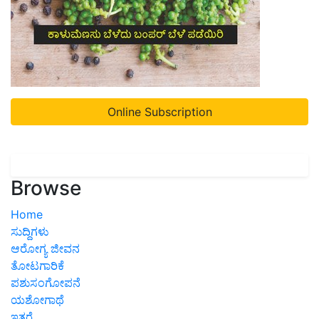
Online Subscription
Browse
Home
ಸುದ್ದಿಗಳು
ಆರೋಗ್ಯ ಜೀವನ
ತೋಟಗಾರಿಕೆ
ಪಶುಸಂಗೋಪನೆ
ಯಶೋಗಾಥೆ
ಇತರೆ