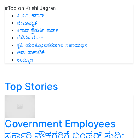
#Top on Krishi Jagran
ಪಿ.ಎಂ. ಕಿಸಾನ್
ಜೀವಾಮೃತ
ಕಿಸಾನ್ ಕ್ರೇಡಿಟ್ ಕಾರ್ಡ್
ಬೆಳೆಗಳ ರೋಗ
ಕೃಷಿ ಯಂತ್ರೋಪಕರಣಗಳ ಸಹಾಯಧನ
ಆಡು ಸಾಕಾಣಿಕೆ
ಉದ್ಯೋಗ
Top Stories
Government Employees
ಸರ್ಕಾರಿ ನೌಕರರಿಗೆ ಬಂಪರ್‌ ಸುದ್ದಿ: