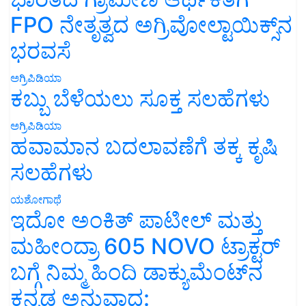
FPO ನೇತೃತ್ವದ ಅಗ್ರಿವೋಲ್ಟಾಯಿಕ್ಸ್‌ನ
ಭರವಸೆ
ಅಗ್ರಿಪಿಡಿಯಾ
ಕಬ್ಬು ಬೆಳೆಯಲು ಸೂಕ್ತ ಸಲಹೆಗಳು
ಅಗ್ರಿಪಿಡಿಯಾ
ಹವಾಮಾನ ಬದಲಾವಣೆಗೆ ತಕ್ಕ ಕೃಷಿ
ಸಲಹೆಗಳು
ಯಶೋಗಾಥೆ
ಇದೋ ಅಂಕಿತ್ ಪಾಟೀಲ್ ಮತ್ತು
ಮಹೀಂದ್ರಾ 605 NOVO ಟ್ರಾಕ್ಟರ್
ಬಗ್ಗೆ ನಿಮ್ಮ ಹಿಂದಿ ಡಾಕ್ಯುಮೆಂಟ್‌ನ
ಕನ್ನಡ ಅನುವಾದ: