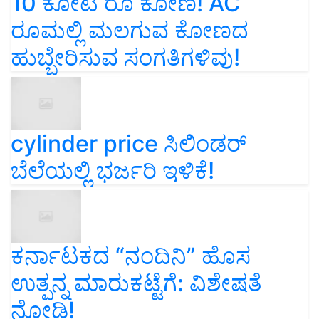
10 ಕೋಟಿ ರೂ ಕೋಣ! AC
ರೂಮಲ್ಲಿ ಮಲಗುವ ಕೋಣದ
ಹುಬ್ಬೇರಿಸುವ ಸಂಗತಿಗಳಿವು!
cylinder price ಸಿಲಿಂಡರ್‌
ಬೆಲೆಯಲ್ಲಿ ಭರ್ಜರಿ ಇಳಿಕೆ!
ಕರ್ನಾಟಕದ “ನಂದಿನಿ” ಹೊಸ
ಉತ್ಪನ್ನ ಮಾರುಕಟ್ಟೆಗೆ: ವಿಶೇಷತೆ
ನೋಡಿ!