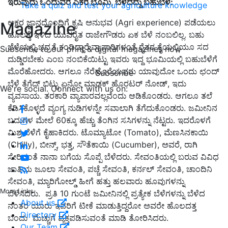
ಇರುವುದು ಒಂದುವರೆ ಎಕರೆ ಭೂಮಿ, ಬೆಳೆದದ್ದು ಬಹುಬೆಳೆ
:
Take a quiz and test your agriculture knowledge
ಅಕ್ಷರ ಜ್ಞಾನದೊಂದಿಗೆ ಕೃಷಿ ಅನುಭವ (Agri experience) ಪಡೆಯಲು
Magazine
ಹೊಲಕ್ಕೆ ಇಳಿದ ಯುವರೈತ ರಾಜೇಗೌಡರು ಏಕ ಬೆಳೆ ನಂಬಲಿಲ್ಲ. ಬಹು
ಬೆಳೆಯಲ್ಲಿ ಭದ್ರತೆ ಕಂಡಿದ್ದಾರೆ.ವ್ಯಾಪಾರಿಗಳಂತೆ ರೈತರ ಕೈಯಲ್ಲಿಯೂ ಸದ
Subscribe to our print & digital magazines now
ದುಡ್ಡಿರಬೇಕು ಎಂಬ ನಂಬಿಕೆಯಿಟ್ಟು ಇವರು ಇದ್ದ ಭೂಮಿಯಲ್ಲಿ ಬಹುಬೆಳೆಗೆ
ಮೊರೆಹೋದರು. ಆಗಲೂ ನೆರೆಹೊರೆಯವರು ಯಾವುದೋ ಒಂದು ಛಂದ್
Subscribe
ಬೆಳೆ ತೆಗೆದ್ ಬಿಟ್ಟು ಏನೋ ಮಾಡಕ್ ಹೊರಟರ್ ನೋಡ್, ಇದು
We're social. Connect with us on:
ವ್ಯವಸಾಯ. ತರಕಾರಿ ವ್ಯಾಪಾರವಲ್ಲವೆಂದು ಆಡಿಕೊಂಡರು. ಆಗಲೂ ತಲೆ
ಕೆಡಿಸಿಕೊಳ್ಳದೆ ವ್ಯಂಗ್ಯ ನುಡಿಗಳನ್ನೇ ಸವಾಲಾಗಿ ತೆಗೆದುಕೊಂಡರು. ಜಮೀನಿನ
ಬದುಗಳ ಮೇಲೆ 60ಕ್ಕೂ ಹೆಚ್ಚು ತೆಂಗಿನ ಸಸಿಗಳನ್ನು ನೆಟ್ಟರು. ಇದರೊಳಗೆ
ಮಿಶ್ರ ಬೆಳೆಗೆ ಕೈಹಾಕಿದರು. ಟೊಮ್ಯಾಟೋ (Tomato), ಮೆಣಸಿನಕಾಯಿ
(Chilly), ಬೀನ್ಸ್, ಭತ್ತ, ಸೌತೆಕಾಯಿ (Cucumber), ಅವರೆ, ರಾಗಿ
ಸೇರಿದಂತೆ ನಾನಾ ಬಗೆಯ ಸೊಪ್ಪೆ ಬೆಳೆದರು. ಸೇವಂತಿಯಲ್ಲಿ ಬರುವ ವಿವಿಧ
ಜಾತಿಯ ಜೂಲಾ ಸೇವಂತಿ, ಪಚ್ಚೆ ಸೇವಂತಿ, ಕರ್ನಲ್ ಸೇವಂತಿ, ಚಾಂದಿನಿ
ಸೇವಂತಿ, ಮ್ಯಾರಿಗೋಲ್ಡ್ ಹೀಗೆ ಹತ್ತು ಹಲವಾರು ಹೂವುಗಳನ್ನು
More Links
ಬೆಳೆಸಿದರು. ಪ್ರತಿ 10 ಗುಂಟೆ ಜಮೀನಿನಲ್ಲಿ ಪ್ರತ್ಯೇಕ ಬೆಳೆಗಳನ್ನು ಬೆಳೆದ
About us
ನಂತರ ಯಾರು ಇವರಿಗೆ ಟೀಕೆ ಮಾಡುತ್ತಿದ್ದರೋ ಅವರೇ ಹೊಲದತ್ತ
Directory
ಬಂದು ಮೆಚ್ಚುಗೆ ವ್ಯಕ್ತಪಡಿಸುವಂತೆ ಮಾಡಿ ತೋರಿಸಿದರು.
Our Team