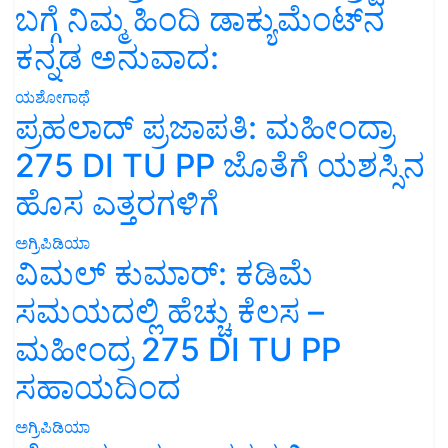
ಬಗ್ಗೆ ನಿಮ್ಮ ಹಿಂದಿ ಡಾಕ್ಯುಮೆಂಟ್‌ನ
ಕನ್ನಡ ಅನುವಾದ:
ಯಶೋಗಾಥೆ
ಪ್ರಹಲಾದ್ ಪ್ರಜಾಪತಿ: ಮಹೀಂದ್ರಾ
275 DI TU PP ಜೊತೆಗೆ ಯಶಸ್ಸಿನ
ಹೊಸ ಎತ್ತರಗಳಿಗೆ
ಅಗ್ರಿಪಿಡಿಯಾ
ವಿಮಲ್ ಕುಮಾರ್: ಕಡಿಮೆ
ಸಮಯದಲ್ಲಿ ಹೆಚ್ಚು ಕೆಲಸ –
ಮಹೀಂದ್ರ 275 DI TU PP
ಸಹಾಯದಿಂದ
ಅಗ್ರಿಪಿಡಿಯಾ