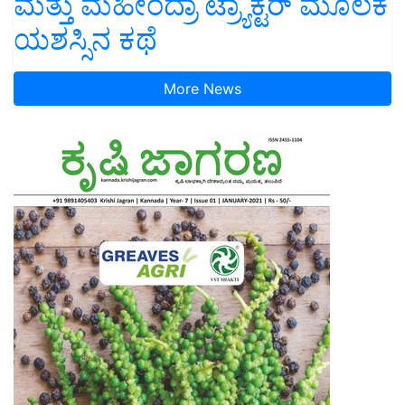
ಮತ್ತು ಮಹೀಂದ್ರಾ ಟ್ರ್ಯಾಕ್ಟರ್ ಮೂಲಕ
ಯಶಸ್ಸಿನ ಕಥೆ
More News