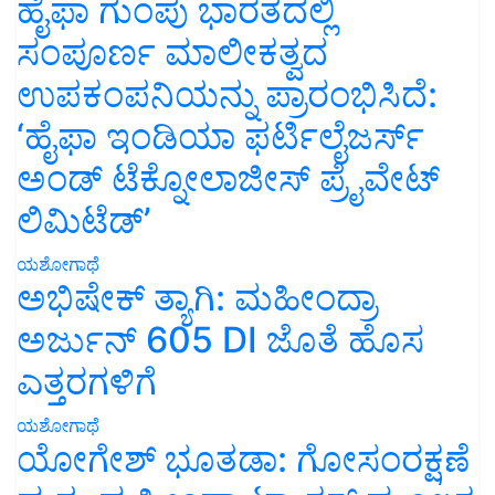
ಹೈಫಾ ಗುಂಪು ಭಾರತದಲ್ಲಿ
ಸಂಪೂರ್ಣ ಮಾಲೀಕತ್ವದ
ಉಪಕಂಪನಿಯನ್ನು ಪ್ರಾರಂಭಿಸಿದೆ:
‘ಹೈಫಾ ಇಂಡಿಯಾ ಫರ್ಟಿಲೈಜರ್ಸ್
ಅಂಡ್ ಟೆಕ್ನೋಲಾಜೀಸ್ ಪ್ರೈವೇಟ್
ಲಿಮಿಟೆಡ್’
ಯಶೋಗಾಥೆ
ಅಭಿಷೇಕ್ ತ್ಯಾಗಿ: ಮಹೀಂದ್ರಾ
ಅರ್ಜುನ್ 605 DI ಜೊತೆ ಹೊಸ
ಎತ್ತರಗಳಿಗೆ
ಯಶೋಗಾಥೆ
ಯೋಗೇಶ್ ಭೂತಡಾ: ಗೋಸಂರಕ್ಷಣೆ