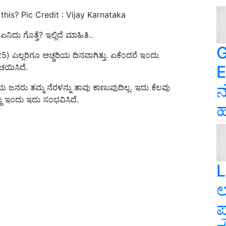
is? Pic Credit : Vijay Karnataka
ದು ಗೊತ್ತೆ? ಇಲ್ಲಿದೆ ಮಾಹಿತಿ..
G
) ಎಲ್ಲರಿಗೂ ಅಚ್ಚರಿಯ ದಿನವಾಗಿತ್ತು. ಏಕೆಂದರೆ ಇಂದು
E
ಚಯಿಸಿದೆ.
ನ
ಜನರು ತಮ್ಮ ನೆರಳನ್ನು ತಾವು ಕಾಣುವುದಿಲ್ಲ. ಇದು ಕೆಲವು
್ದು ಇಂದು ಇದು ಸಂಭವಿಸಿದೆ.
ಹ
L
ಲ
ಪ