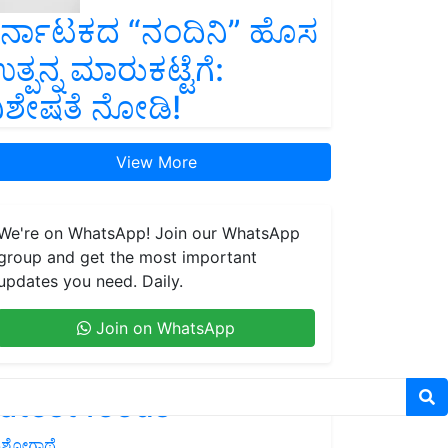
ರ್ನಾಟಕದ “ನಂದಿನಿ” ಹೊಸ
ತ್ಪನ್ನ ಮಾರುಕಟ್ಟೆಗೆ:
ಿಶೇಷತೆ ನೋಡಿ!
View More
We're on WhatsApp! Join our WhatsApp
group and get the most important
updates you need. Daily.
Join on WhatsApp
atest feeds
ಶೋಗಾಥೆ