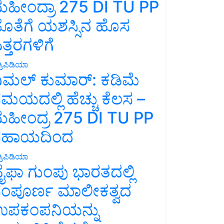
ಹೀಂದ್ರಾ 275 DI TU PP
ೊತೆಗೆ ಯಶಸ್ಸಿನ ಹೊಸ
ತ್ತರಗಳಿಗೆ
್ರಿಪಿಡಿಯಾ
ಿಮಲ್ ಕುಮಾರ್: ಕಡಿಮೆ
ಮಯದಲ್ಲಿ ಹೆಚ್ಚು ಕೆಲಸ –
ಹೀಂದ್ರ 275 DI TU PP
ಸಹಾಯದಿಂದ
್ರಿಪಿಡಿಯಾ
ೈಫಾ ಗುಂಪು ಭಾರತದಲ್ಲಿ
ಂಪೂರ್ಣ ಮಾಲೀಕತ್ವದ
ಪಕಂಪನಿಯನ್ನು