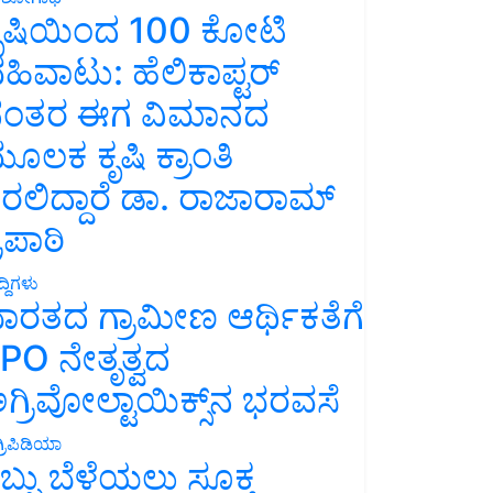
ೃಷಿಯಿಂದ 100 ಕೋಟಿ
ಹಿವಾಟು: ಹೆಲಿಕಾಪ್ಟರ್
ಂತರ ಈಗ ವಿಮಾನದ
ೂಲಕ ಕೃಷಿ ಕ್ರಾಂತಿ
ರಲಿದ್ದಾರೆ ಡಾ. ರಾಜಾರಾಮ್
್ರಿಪಾಠಿ
್ದಿಗಳು
ಾರತದ ಗ್ರಾಮೀಣ ಆರ್ಥಿಕತೆಗೆ
PO ನೇತೃತ್ವದ
ಗ್ರಿವೋಲ್ಟಾಯಿಕ್ಸ್‌ನ ಭರವಸೆ
್ರಿಪಿಡಿಯಾ
ಬ್ಬು ಬೆಳೆಯಲು ಸೂಕ್ತ