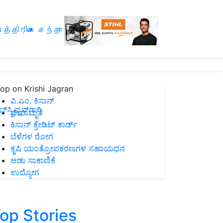
த்திரிகை சந்தா
op on Krishi Jagran
ಪಿ.ಎಂ. ಕಿಸಾನ್
ಸ್ಕ್ರಿಪ್ಷನ್‌ಗಾಗಿ
ಜೀವಾಮೃತ
ಕಿಸಾನ್ ಕ್ರೇಡಿಟ್ ಕಾರ್ಡ್
ಬೆಳೆಗಳ ರೋಗ
ಕೃಷಿ ಯಂತ್ರೋಪಕರಣಗಳ ಸಹಾಯಧನ
ಆಡು ಸಾಕಾಣಿಕೆ
ಉದ್ಯೋಗ
op Stories