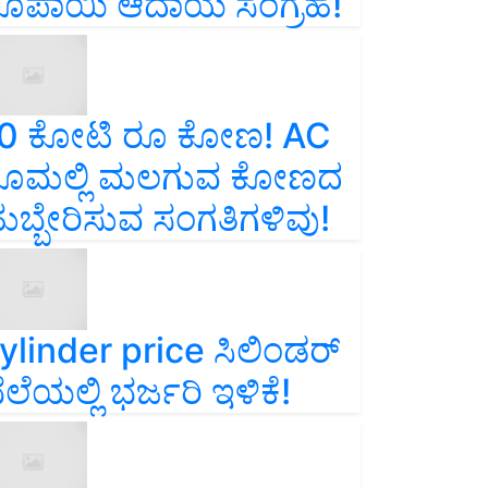
ೂಪಾಯಿ ಆದಾಯ ಸಂಗ್ರಹ!
0 ಕೋಟಿ ರೂ ಕೋಣ! AC
ೂಮಲ್ಲಿ ಮಲಗುವ ಕೋಣದ
ುಬ್ಬೇರಿಸುವ ಸಂಗತಿಗಳಿವು!
ylinder price ಸಿಲಿಂಡರ್‌
ೆಲೆಯಲ್ಲಿ ಭರ್ಜರಿ ಇಳಿಕೆ!