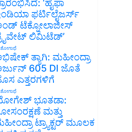
್ರಾರಂಭಿಸಿದೆ: ‘ಹೈಫಾ
ಂಡಿಯಾ ಫರ್ಟಿಲೈಜರ್ಸ್
ಂಡ್ ಟೆಕ್ನೋಲಾಜೀಸ್
್ರೈವೇಟ್ ಲಿಮಿಟೆಡ್’
ಶೋಗಾಥೆ
ಭಿಷೇಕ್ ತ್ಯಾಗಿ: ಮಹೀಂದ್ರಾ
ರ್ಜುನ್ 605 DI ಜೊತೆ
ೊಸ ಎತ್ತರಗಳಿಗೆ
ಶೋಗಾಥೆ
ೋಗೇಶ್ ಭೂತಡಾ:
ೋಸಂರಕ್ಷಣೆ ಮತ್ತು
ಹೀಂದ್ರಾ ಟ್ರ್ಯಾಕ್ಟರ್ ಮೂಲಕ