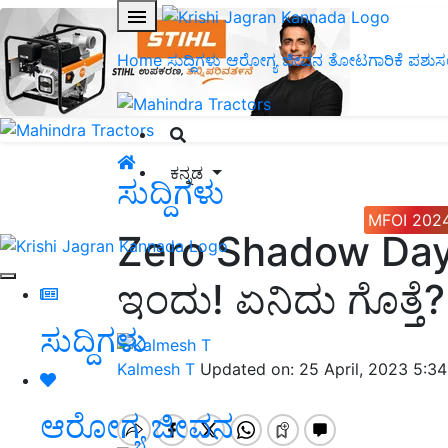
Home
ಸುದ್ದಿಗಳು
ಆರೋಗ್ಯ ಜೀವನ
ತೋಟಗಾರಿಕೆ
ಪಶುಸ
ಕನ್ನಡ
ಸುದ್ದಿಗಳು
MFOI 202
Zero Shadow Day: 
ಇಂದು! ಏನಿದು ಗೊತ್ತೆ?
ಸುದ್ದಿಗಳು
Kalmesh T
Updated on: 25 April, 2023 5:3
ಆರೋಗ್ಯ ಜೀವನ