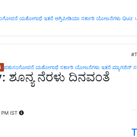
ಂಗೋಪನೆ
ಯಶೋಗಾಥೆ
ಇತರೆ
ಅಗ್ರಿಪೀಡಿಯಾ
ಸರ್ಕಾರಿ ಯೋಜನೆಗಳು
Quiz
ப
#T
4
ಪಶುಸಂಗೋಪನೆ
ಯಶೋಗಾಥೆ
ಸರ್ಕಾರಿ ಯೋಜನೆಗಳು
ಇತರೆ
ಮ್ಯಾಗಜಿನ್‌ ಸಬ್‌
ಶೂನ್ಯ ನೆರಳು ದಿನವಂತೆ
4 PM IST
T