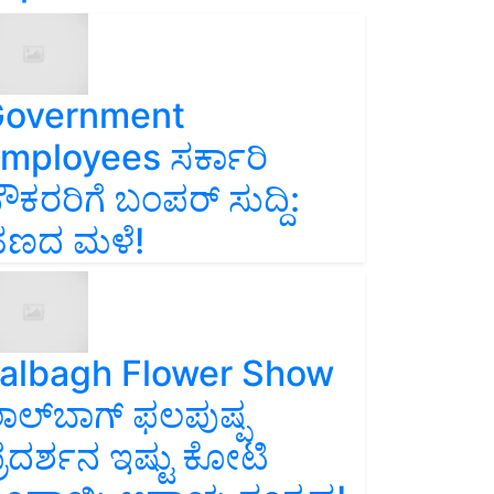
overnment
mployees ಸರ್ಕಾರಿ
ೌಕರರಿಗೆ ಬಂಪರ್‌ ಸುದ್ದಿ:
ಣದ ಮಳೆ!
albagh Flower Show
ಾಲ್‌ಬಾಗ್ ಫಲಪುಷ್ಪ
್ರದರ್ಶನ ಇಷ್ಟು ಕೋಟಿ