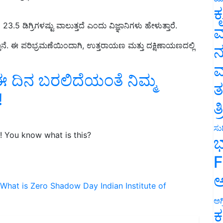
ಕ
.5 ಡಿಗ್ರಿಗಳಷ್ಟು ವಾಲುತ್ತದೆ ಎಂದು ವಿಜ್ಞಾನಿಗಳು ಹೇಳುತ್ತಾರೆ.
ವ
್ತಾನೆ. ಈ ಪರಿಭ್ರಮಣೆಯಿಂದಾಗಿ, ಉತ್ತರಾಯಣ ಮತ್ತು ದಕ್ಷಿಣಾಯಣದಲ್ಲಿ
ನ
ಈ ದಿನ ಬರಲಿದೆಯಂತೆ ನಿಮ್ಮ
ಮ
!
ತ
ತ
 You know what is this?
ಸುದ
ಭ
F
What is Zero Shadow Day
Indian Institute of
ಅ
ಅಗ
ಕ