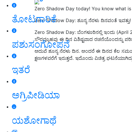
Zero Shadow Day today! You know what is th
ತೋಟಗಾರಿಕೆ
Zero Shadow Day: ಶೂನ್ಯ ನೆರಳು ದಿನವಂತೆ ಇವತ್ತು! ಏನಿ
Zero Shadow Day: ಬೆಂಗಳೂರಿನಲ್ಲಿ ಇಂದು (April 25
ಸೌರವ್ಯೂಹವು ಈ ದಿನ ವಿಶಿಷ್ಟವಾದ ರಚನೆಯೊಂದನ್ನು ಪರಿ
ಪಶುಸಂಗೋಪನೆ
ಅದುವೆ ಶೂನ್ಯ ನೆರಳು ದಿನ. ಅಂದರೆ ಈ ದಿನದ ಕೆಲ ಸಮಯ 
ಕ್ಷಣಗಳವರೆಗೆ ಇರುತ್ತದೆ. ಇದೊಂದು ವಿಚಿತ್ರ ಘಟನೆಯಾಗಿದ
ಇತರೆ
ಅಗ್ರಿಪೀಡಿಯಾ
ಯಶೋಗಾಥೆ