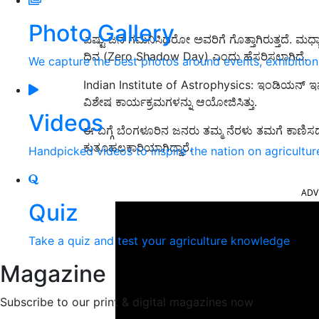
Photo Gallery
ಎಷ್ಟು ಜನ ಗಮನಿಸಿದರೋ ಅವರಿಗೆ ಗೊತ್ತಾಗಿರುತ್ತದೆ. ಮಧ್ಯ
ದಿನ (Zero Shadow Day) ಎಂದು ಹೆಸರಿಸಲಾಗಿದೆ.
We capture the best photos around events, exhibitio
Indian Institute of Astrophysics: ಇಂಡಿಯನ್ ಇನ್‌ಸ್ಟಿ
ವಿಶೇಷ ಕಾರ್ಯಕ್ರಮಗಳನ್ನು ಆಯೋಜಿಸಿತ್ತು.
Videos
ಈ ಬಗ್ಗೆ ಬೆಂಗಳೂರಿನ ಜನರು ತಮ್ಮ ನೆರಳು ತಮಗೆ ಕಾಣಿಸ
ಕುತೂಹಲಕಾರಿಯಾಗಿದ್ದಾರೆ.
Handpicked videos to inspire the nation on agricultur
ADV
Quiz
Take a quiz and test your agriculture knowledge
Magazine
Subscribe to our print & digital magazines now