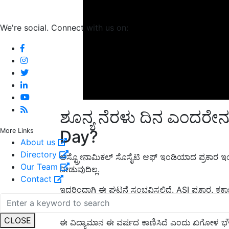
We're social. Connect with us on:
ಶೂನ್ಯ ನೆರಳು ದಿನ ಎಂದರೇ
Day?
More Links
About us
ಆಸ್ಟ್ರೋನಾಮಿಕಲ್ ಸೊಸೈಟಿ ಆಫ್ ಇಂಡಿಯಾದ ಪ್ರಕಾರ ಇ
Directory
ನೀಡುವುದಿಲ್ಲ.
Our Team
ಇದರಿಂದಾಗಿ ಈ ಘಟನೆ ಸಂಭವಿಸಲಿದೆ. ASI ಪ್ರಕಾರ, ಕರ್
Contact
ನೆರಳಿನ ದಿನಕ್ಕೆ ವರ್ಷಕ್ಕೆರಡು ಬಾರಿ ಸಾಕ್ಷಿಯಾಗುತ್ತಾರೆ.
ಈ ವಿದ್ಯಾಮಾನ ಈ ವರ್ಷದ ಕಾಣಿಸಿದೆ ಎಂದು ಖಗೋಳ ಭೌತ ಶಾಸ
CLOSE
ದಕ್ಷಿಣಾಯಣದಲ್ಲಿ ತಲಾ ಒಂದು ಬಾರಿ ಇದು ನಡೆಯುತ್ತದೆ.