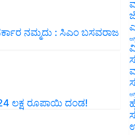
ಮ
ಜ
ವ ಸರ್ಕಾರ ನಮ್ಮದು : ಸಿಎಂ ಬಸವರಾಜ
ಎ
ಅಗ
ವ
ಸ
ಮ
ರಿ 24 ಲಕ್ಷ ರೂಪಾಯಿ ದಂಡ!
ಅಗ
ಹ
ಸ
ಉ