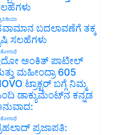
ಲಹೆಗಳು
್ರಿಪಿಡಿಯಾ
ವಾಮಾನ ಬದಲಾವಣೆಗೆ ತಕ್ಕ
ೃಷಿ ಸಲಹೆಗಳು
ಶೋಗಾಥೆ
ದೋ ಅಂಕಿತ್ ಪಾಟೀಲ್
ತ್ತು ಮಹೀಂದ್ರಾ 605
OVO ಟ್ರಾಕ್ಟರ್ ಬಗ್ಗೆ ನಿಮ್ಮ
ಿಂದಿ ಡಾಕ್ಯುಮೆಂಟ್‌ನ ಕನ್ನಡ
ನುವಾದ:
ಶೋಗಾಥೆ
್ರಹಲಾದ್ ಪ್ರಜಾಪತಿ: