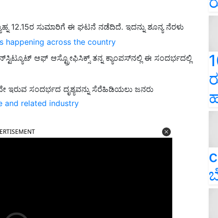
ರ
ಾಹ್ನ 12.15ರ ಸುಮಾರಿಗೆ ಈ ಘಟನೆ ನಡೆದಿದೆ. ಇದನ್ನು ಶೂನ್ಯ ನೆರಳು
ns happening across the country
1
ಟ್ಯೂಟ್ ಆಫ್ ಆಸ್ಟ್ರೋಫಿಸಿಕ್ಸ್ ತನ್ನ ಕ್ಯಾಂಪಸ್‌ನಲ್ಲಿ ಈ ಸಂದರ್ಭದಲ್ಲಿ
ರ
ದೇ ಇರುವ ಸಂದರ್ಭದ ದೃಶ್ಯವನ್ನು ಸೆರೆಹಿಡಿಯಲು ಜನರು
ಹ
e and related industry
ERTISEMENT
c
ಬ