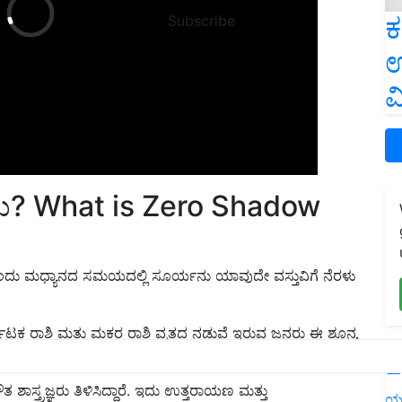
ಕ
Subscribe
ಉ
ವ
ನು? What is Zero Shadow
ಂದು ಮಧ್ಯಾನದ ಸಮಯದಲ್ಲಿ ಸೂರ್ಯನು ಯಾವುದೇ ವಸ್ತುವಿಗೆ ನೆರಳು
ಕಾಟಕ ರಾಶಿ ಮತ್ತು ಮಕರ ರಾಶಿ ವೃತ್ತದ ನಡುವೆ ಇರುವ ಜನರು ಈ ಶೂನ್ಯ
L
್ತ್ರಜ್ಞರು ತಿಳಿಸಿದ್ದಾರೆ. ಇದು ಉತ್ತರಾಯಣ ಮತ್ತು
ಯ