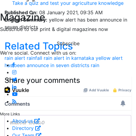
Take a quiz and test your agriculture knowledge
Published On:
08 January 2021, 09:35 AM
Magazine
English Summary:
yellow alert has been announce in
seven districts
Subscribe to our print & digital magazines now
Related Topics
Subscribe
We're social. Connect with us on:
rain alert
rainfall
rain alert in karnataka
yellow alert
has been announce in seven districts
rain
Share your comments
More Links
About us
Directory
Our Team