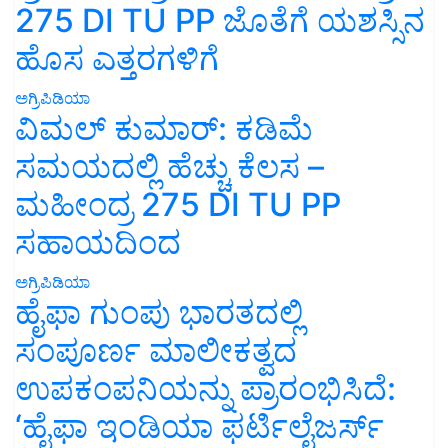
275 DI TU PP ಜೊತೆಗೆ ಯಶಸ್ಸಿನ
ಹೊಸ ಎತ್ತರಗಳಿಗೆ
ಅಗ್ರಿಪಿಡಿಯಾ
ವಿಮಲ್ ಕುಮಾರ್: ಕಡಿಮೆ
ಸಮಯದಲ್ಲಿ ಹೆಚ್ಚು ಕೆಲಸ –
ಮಹೀಂದ್ರ 275 DI TU PP
ಸಹಾಯದಿಂದ
ಅಗ್ರಿಪಿಡಿಯಾ
ಹೈಫಾ ಗುಂಪು ಭಾರತದಲ್ಲಿ
ಸಂಪೂರ್ಣ ಮಾಲೀಕತ್ವದ
ಉಪಕಂಪನಿಯನ್ನು ಪ್ರಾರಂಭಿಸಿದೆ:
‘ಹೈಫಾ ಇಂಡಿಯಾ ಫರ್ಟಿಲೈಜರ್ಸ್