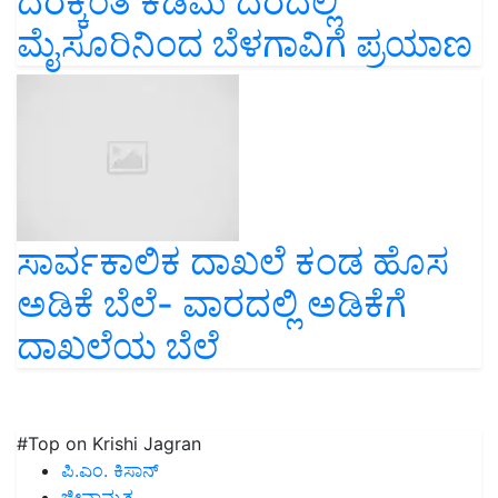
ದರಕ್ಕಿಂತ ಕಡಿಮೆ ದರದಲ್ಲಿ
ಮೈಸೂರಿನಿಂದ ಬೆಳಗಾವಿಗೆ ಪ್ರಯಾಣ
ಸಾರ್ವಕಾಲಿಕ ದಾಖಲೆ ಕಂಡ ಹೊಸ
ಅಡಿಕೆ ಬೆಲೆ- ವಾರದಲ್ಲಿ ಅಡಿಕೆಗೆ
ದಾಖಲೆಯ ಬೆಲೆ
#Top on Krishi Jagran
ಪಿ.ಎಂ. ಕಿಸಾನ್
ಜೀವಾಮೃತ