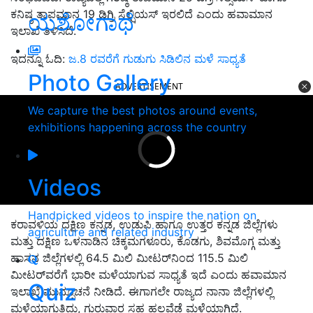
ಕನಿಷ್ಠ ತಾಪಮಾನ 19 ಡಿಗ್ರಿ ಸೆಲ್ಷಿಯಸ್‌ ಇರಲಿದೆ ಎಂದು ಹವಾಮಾನ
ಯಶೋಗಾಥೆ
ಇಲಾಖೆ ತಿಳಿಸಿದೆ.
ಇದನ್ನೂ ಓದಿ:
ಜ.8 ರವರೆಗೆ ಗುಡುಗು ಸಿಡಿಲಿನ ಮಳೆ ಸಾಧ್ಯತೆ
Photo Gallery
ADVERTISEMENT
We capture the best photos around events,
exhibitions happening across the country
Videos
Handpicked videos to inspire the nation on
ಕರಾವಳಿಯ ದಕ್ಷಿಣ ಕನ್ನಡ, ಉಡುಪಿ ಹಾಗೂ ಉತ್ತರ ಕನ್ನಡ ಜಿಲ್ಲೆಗಳು
agriculture and related industry
ಮತ್ತು ದಕ್ಷಿಣ ಒಳನಾಡಿನ ಚಿಕ್ಕಮಗಳೂರು, ಕೊಡಗು, ಶಿವಮೊಗ್ಗ ಮತ್ತು
ಹಾಸನ ಜಿಲ್ಲೆಗಳಲ್ಲಿ 64.5 ಮಿಲಿ ಮೀಟರ್‌ನಿಂದ 115.5 ಮಿಲಿ
ಮೀಟರ್‌ವರೆಗೆ ಭಾರೀ ಮಳೆಯಾಗುವ ಸಾಧ್ಯತೆ ಇದೆ ಎಂದು ಹವಾಮಾನ
Quiz
ಇಲಾಖೆ ಮುನ್ಸೂಚನೆ ನೀಡಿದೆ. ಈಗಾಗಲೇ ರಾಜ್ಯದ ನಾನಾ ಜಿಲ್ಲೆಗಳಲ್ಲಿ
ಮಳೆಯಾಗುತ್ತಿದ್ದು, ಗುರುವಾರ ಸಹ ಹಲವೆಡೆ ಮಳೆಯಾಗಿದೆ.