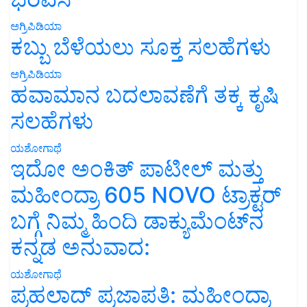
ಅಗ್ರಿಪಿಡಿಯಾ
ಕಬ್ಬು ಬೆಳೆಯಲು ಸೂಕ್ತ ಸಲಹೆಗಳು
ಅಗ್ರಿಪಿಡಿಯಾ
ಹವಾಮಾನ ಬದಲಾವಣೆಗೆ ತಕ್ಕ ಕೃಷಿ
ಸಲಹೆಗಳು
ಯಶೋಗಾಥೆ
ಇದೋ ಅಂಕಿತ್ ಪಾಟೀಲ್ ಮತ್ತು
ಮಹೀಂದ್ರಾ 605 NOVO ಟ್ರಾಕ್ಟರ್
ಬಗ್ಗೆ ನಿಮ್ಮ ಹಿಂದಿ ಡಾಕ್ಯುಮೆಂಟ್‌ನ
ಕನ್ನಡ ಅನುವಾದ:
ಯಶೋಗಾಥೆ
ಪ್ರಹಲಾದ್ ಪ್ರಜಾಪತಿ: ಮಹೀಂದ್ರಾ