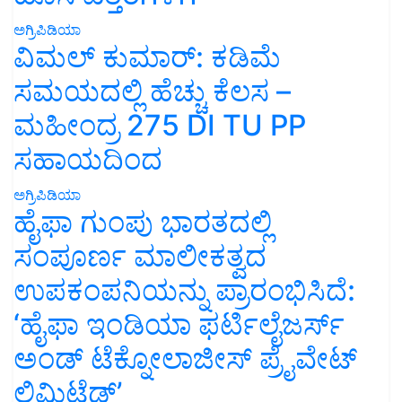
ಅಗ್ರಿಪಿಡಿಯಾ
ವಿಮಲ್ ಕುಮಾರ್: ಕಡಿಮೆ
ಸಮಯದಲ್ಲಿ ಹೆಚ್ಚು ಕೆಲಸ –
ಮಹೀಂದ್ರ 275 DI TU PP
ಸಹಾಯದಿಂದ
ಅಗ್ರಿಪಿಡಿಯಾ
ಹೈಫಾ ಗುಂಪು ಭಾರತದಲ್ಲಿ
ಸಂಪೂರ್ಣ ಮಾಲೀಕತ್ವದ
ಉಪಕಂಪನಿಯನ್ನು ಪ್ರಾರಂಭಿಸಿದೆ:
‘ಹೈಫಾ ಇಂಡಿಯಾ ಫರ್ಟಿಲೈಜರ್ಸ್
ಅಂಡ್ ಟೆಕ್ನೋಲಾಜೀಸ್ ಪ್ರೈವೇಟ್
ಲಿಮಿಟೆಡ್’