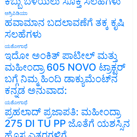
ಕಬ್ಬು ಬೆಳೆಯಲು ಸೂಕ್ತ ಸಲಹೆಗಳು
ಅಗ್ರಿಪಿಡಿಯಾ
ಹವಾಮಾನ ಬದಲಾವಣೆಗೆ ತಕ್ಕ ಕೃಷಿ
ಸಲಹೆಗಳು
ಯಶೋಗಾಥೆ
ಇದೋ ಅಂಕಿತ್ ಪಾಟೀಲ್ ಮತ್ತು
ಮಹೀಂದ್ರಾ 605 NOVO ಟ್ರಾಕ್ಟರ್
ಬಗ್ಗೆ ನಿಮ್ಮ ಹಿಂದಿ ಡಾಕ್ಯುಮೆಂಟ್‌ನ
ಕನ್ನಡ ಅನುವಾದ:
ಯಶೋಗಾಥೆ
ಪ್ರಹಲಾದ್ ಪ್ರಜಾಪತಿ: ಮಹೀಂದ್ರಾ
275 DI TU PP ಜೊತೆಗೆ ಯಶಸ್ಸಿನ
ಹೊಸ ಎತ್ತರಗಳಿಗೆ