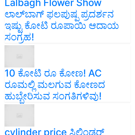
Lalbagh Flower Show
ಲಾಲ್‌ಬಾಗ್ ಫಲಪುಷ್ಪ ಪ್ರದರ್ಶನ
ಇಷ್ಟು ಕೋಟಿ ರೂಪಾಯಿ ಆದಾಯ
ಸಂಗ್ರಹ!
10 ಕೋಟಿ ರೂ ಕೋಣ! AC
ರೂಮಲ್ಲಿ ಮಲಗುವ ಕೋಣದ
ಹುಬ್ಬೇರಿಸುವ ಸಂಗತಿಗಳಿವು!
cylinder price ಸಿಲಿಂಡರ್‌