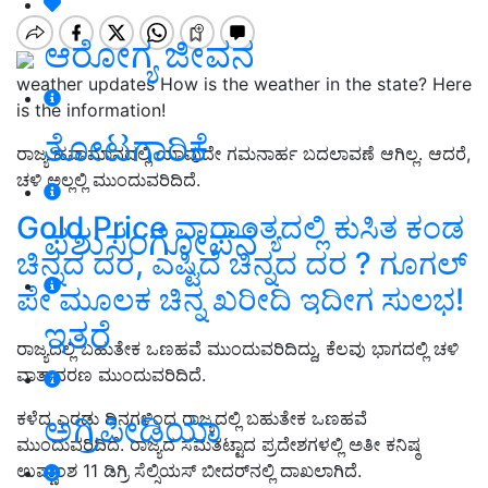
ಆರೋಗ್ಯ ಜೀವನ
weather updates How is the weather in the state? Here
is the information!
ತೋಟಗಾರಿಕೆ
ರಾಜ್ಯ ಹವಾಮಾನದಲ್ಲಿ ಯಾವುದೇ ಗಮನಾರ್ಹ ಬದಲಾವಣೆ ಆಗಿಲ್ಲ. ಆದರೆ,
ಚಳಿ ಅಲ್ಲಲ್ಲಿ ಮುಂದುವರಿದಿದೆ.
Gold Price ವಾರಾಂತ್ಯದಲ್ಲಿ ಕುಸಿತ ಕಂಡ
ಪಶುಸಂಗೋಪನೆ
ಚಿನ್ನದ ದರ, ಎಷ್ಟಿದೆ ಚಿನ್ನದ ದರ ? ಗೂಗಲ್‌
ಪೇ ಮೂಲಕ ಚಿನ್ನ ಖರೀದಿ ಇದೀಗ ಸುಲಭ!
ಇತರೆ
ರಾಜ್ಯದಲ್ಲಿ ಬಹುತೇಕ ಒಣಹವೆ ಮುಂದುವರಿದಿದ್ದು, ಕೆಲವು ಭಾಗದಲ್ಲಿ ಚಳಿ
ವಾತಾವರಣ ಮುಂದುವರಿದಿದೆ.
ಕಳೆದ ಎರಡು ದಿನಗಳಿಂದ ರಾಜ್ಯದಲ್ಲಿ ಬಹುತೇಕ ಒಣಹವೆ
ಅಗ್ರಿಪೀಡಿಯಾ
ಮುಂದುವರಿದಿದೆ. ರಾಜ್ಯದ ಸಮತಟ್ಟಾದ ಪ್ರದೇಶಗಳಲ್ಲಿ ಅತೀ ಕನಿಷ್ಠ
ಉಷ್ಣಾಂಶ 11 ಡಿಗ್ರಿ ಸೆಲ್ಸಿಯಸ್‌ ಬೀದರ್‌ನಲ್ಲಿ ದಾಖಲಾಗಿದೆ.