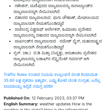
ಗಣೇಶನ್, ಮಣಿಪುರದ ರಾಜ್ಯಪಾಲರನ್ನು ನಾಗಾಲ್ಯಾಂಡ್‌ನ
ರಾಜ್ಯಪಾಲರನ್ನಾಗಿ ನೇಮಿಸಲಾಗಿದೆ
ಬಿಹಾರದ ರಾಜ್ಯಪಾಲರಾದ ಫಾಗು ಚೌಹಾಣ್, ಮೇಘಾಲಯದ
ರಾಜ್ಯಪಾಲರಾಗಿ ನೇಮಕಗೊಂಡಿದ್ದಾರೆ
ರಾಜೇಂದ್ರ ವಿಶ್ವನಾಥ್ ಅರ್ಲೇಕರ್, ಹಿಮಾಚಲ ಪ್ರದೇಶದ
ರಾಜ್ಯಪಾಲರನ್ನು ಬಿಹಾರದ ರಾಜ್ಯಪಾಲರನ್ನಾಗಿ ನೇಮಿಸಲಾಗಿದೆ
ಜಾರ್ಖಂಡ್‌ನ ರಾಜ್ಯಪಾಲರಾದ ರಮೇಶ್ ಬೈಸ್, ಮಹಾರಾಷ್ಟ್ರದ
ರಾಜ್ಯಪಾಲರಾಗಿ ನೇಮಕಗೊಂಡಿದ್ದಾರೆ
ಬ್ರಿಗ್. (ಡಾ.) ಬಿ.ಡಿ ಮಿಶ್ರಾ (ನಿವೃತ್ತ), ಅರುಣಾಚಲ ಪ್ರದೇಶದ
ರಾಜ್ಯಪಾಲರನ್ನು ಲಡಾಖ್‌ನ ಲೆಫ್ಟಿನೆಂಟ್ ಗವರ್ನರ್ ಆಗಿ
ನೇಮಿಸಲಾಗಿದೆ.
Traffic Rules ಸಂಚಾರ ನಿಯಮ ಉಲ್ಲಂಘನೆ ದಂಡ ರಿಯಾಯಿತಿ:
35.60 ಲಕ್ಷ ಪ್ರಕರಣ ಇತ್ಯಾರ್ಥ, ಎಷ್ಟು ಕೋಟಿ ದಂಡ ಸಂಗ್ರಹ, ಏನೆಲ್ಲ
ಲಾಭವಾಯ್ತು ಇಲ್ಲಿದೆ ಸಮಗ್ರ ವರದಿ!
Published On:
12 February 2023, 03:37 PM
English Summary:
weather updates How is the
weather in the state? Here is the information!