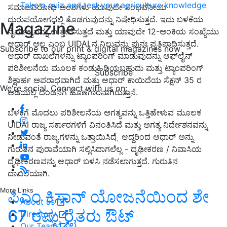
Take a quiz and test your agriculture knowledge
ಸಮಾಜವಿರೋಧಿ ಅಂಶಗಳು ಯಾವುದೇ ಸಂಭವನೀಯ
ದುರುಪಯೋಗದಲ್ಲಿ ತೊಡಗುವುದನ್ನು ನಿಷೇಧಿಸುತ್ತದೆ. ಇದು ಬಳಕೆಯ
Magazine
ನೈರ್ಮಲ್ಯವನ್ನು ಉತ್ತೇಜಿಸುತ್ತದೆ ಮತ್ತು ಯಾವುದೇ 12-ಅಂಕಿಯ ಸಂಖ್ಯೆಯು
ಆಧಾರ್ ಅಲ್ಲ ಎಂಬ UIDAI ನ ನಿಲುವನ್ನು ಪುನಃ ಪ್ರತಿಪಾದಿಸುತ್ತದೆ.
Subscribe to our print & digital magazines now
ಆಧಾರ್ ದಾಖಲೆಗಳನ್ನು ಟ್ಯಾಂಪರಿಂಗ್ ಮಾಡುವುದನ್ನು ಆಫ್‌ಲೈನ್
ಪರಿಶೀಲನೆಯ ಮೂಲಕ ಕಂಡುಹಿಡಿಯಬಹುದು ಮತ್ತು ಟ್ಯಾಂಪರಿಂಗ್
Subscribe
ಶಿಕ್ಷಾರ್ಹ ಅಪರಾಧವಾಗಿದೆ ಮತ್ತು ಆಧಾರ್ ಕಾಯಿದೆಯ ಸೆಕ್ಷನ್ 35 ರ
We're social. Connect with us on:
ಅಡಿಯಲ್ಲಿ ದಂಡನೆಗೆ ಹೊಣೆಗಾರನಾಗಿರುತ್ತಾನೆ.
ಬಳಕೆಗೆ ಮೊದಲು ಪರಿಶೀಲನೆಯ ಅಗತ್ಯವನ್ನು ಒತ್ತಿಹೇಳುವ ಮೂಲಕ
UIDAI ರಾಜ್ಯ ಸರ್ಕಾರಗಳಿಗೆ ವಿನಂತಿಸಿದೆ ಮತ್ತು ಅಗತ್ಯ ನಿರ್ದೇಶನವನ್ನು
ನೀಡುವಂತೆ ರಾಜ್ಯಗಳನ್ನು ಒತ್ತಾಯಿಸಿದೆ ̤ ಆದ್ದರಿಂದ ಆಧಾರ್ ಅನ್ನು
ಗುರುತಿನ ಪುರಾವೆಯಾಗಿ ಸಲ್ಲಿಸಿದಾಗಲೆಲ್ಲ - ದೃಢೀಕರಣ / ನಿವಾಸಿಯ
ದೃಢೀಕರಣವನ್ನು ಆಧಾರ್ ಬಳಸಿ ನಡೆಸಲಾಗುತ್ತದೆ. ಗುರುತಿನ
ದಾಖಲೆಯಾಗಿ.
More Links
ಪಿಎಂ ಕಿಸಾನ್‌ ಯೋಜನೆಯಿಂದ ಶೇ
About us
67 ರಷ್ಟು ರೈತರು ಔಟ್‌
Directory
Our Team