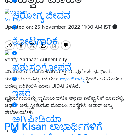
ಆರೋಗ್ಯ ಜೀವನ
Maltesh
Updated on: 25 November, 2022 11:30 AM IST
ತೋಟಗಾರಿಕೆ
Verify Aadhaar Authenticity
ಪಶುಸಂಗೋಪನೆ
ಸರಿಯಾದ ಗುರುತಿಸುವಿಕೆಗಾಗಿ ಮತ್ತು ಯಾವುದೇ ಸಂಭವನೀಯ
ದುರುಪಯೋಗವನ್ನು ತಡೆಯಲು
ಆಧಾರ್ ಅನ್ನು
ಸ್ವೀಕರಿಸುವ ಮೊದಲು
ಅದನ್ನು ಪರಿಶೀಲಿಸಿ ಎಂದು UIDAI ತಿಳಿಸಿದೆ.
ಇತರೆ
ವ್ಯಕ್ತಿಯ ಗುರುತನ್ನು ಸ್ಥಾಪಿಸಲು ಭೌತಿಕ ಅಥವಾ ಎಲೆಕ್ಟ್ರಾನಿಕ್ ರೂಪದಲ್ಲಿ,
ಆಧಾರ್ ಅನ್ನು ಸ್ವೀಕರಿಸುವ ಮೊದಲು, ಸಂಸ್ಥೆಗಳು ಆಧಾರ್ ಅನ್ನು
ಪರಿಶೀಲಿಸಬೇಕು.
ಅಗ್ರಿಪೀಡಿಯಾ
PM Kisan ಲಾಭಾರ್ಥಿಗಳಿಗೆ