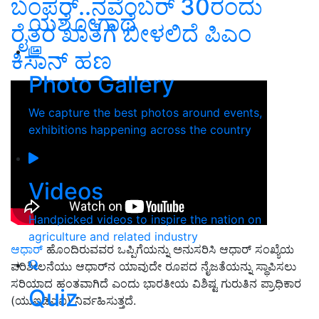
ಬಂಪರ್‌..ನವೆಂಬರ್‌ 30ರಂದು
ಯಶೋಗಾಥೆ
ರೈತರ ಖಾತೆಗೆ ಬೀಳಲಿದೆ ಪಿಎಂ
ಕಿಸಾನ್‌ ಹಣ
Photo Gallery
We capture the best photos around events,
exhibitions happening across the country
Videos
Handpicked videos to inspire the nation on
agriculture and related industry
ಆಧಾರ್
ಹೊಂದಿರುವವರ ಒಪ್ಪಿಗೆಯನ್ನು ಅನುಸರಿಸಿ ಆಧಾರ್ ಸಂಖ್ಯೆಯ
ಪರಿಶೀಲನೆಯು ಆಧಾರ್‌ನ ಯಾವುದೇ ರೂಪದ ನೈಜತೆಯನ್ನು ಸ್ಥಾಪಿಸಲು
ಸರಿಯಾದ ಹಂತವಾಗಿದೆ ಎಂದು ಭಾರತೀಯ ವಿಶಿಷ್ಟ ಗುರುತಿನ ಪ್ರಾಧಿಕಾರ
Quiz
(ಯುಐಡಿಎಐ) ನಿರ್ವಹಿಸುತ್ತದೆ.