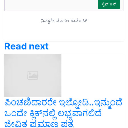
Read next
ಪಿಂಚಣಿದಾರರೇ ಇಲ್ನೋಡಿ..ಇನ್ಮುಂದೆ
ಒಂದೇ ಕ್ಲಿಕ್‌ನಲ್ಲಿ ಲಭ್ಯವಾಗಲಿದೆ
ಜೀವಿತ ಪ್ರಮಾಣ ಪತ್ರ