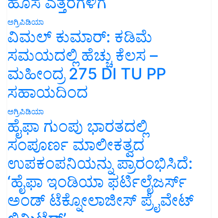
ಹೊಸ ಎತ್ತರಗಳಿಗೆ
ಅಗ್ರಿಪಿಡಿಯಾ
ವಿಮಲ್ ಕುಮಾರ್: ಕಡಿಮೆ
ಸಮಯದಲ್ಲಿ ಹೆಚ್ಚು ಕೆಲಸ –
ಮಹೀಂದ್ರ 275 DI TU PP
ಸಹಾಯದಿಂದ
ಅಗ್ರಿಪಿಡಿಯಾ
ಹೈಫಾ ಗುಂಪು ಭಾರತದಲ್ಲಿ
ಸಂಪೂರ್ಣ ಮಾಲೀಕತ್ವದ
ಉಪಕಂಪನಿಯನ್ನು ಪ್ರಾರಂಭಿಸಿದೆ:
‘ಹೈಫಾ ಇಂಡಿಯಾ ಫರ್ಟಿಲೈಜರ್ಸ್
ಅಂಡ್ ಟೆಕ್ನೋಲಾಜೀಸ್ ಪ್ರೈವೇಟ್