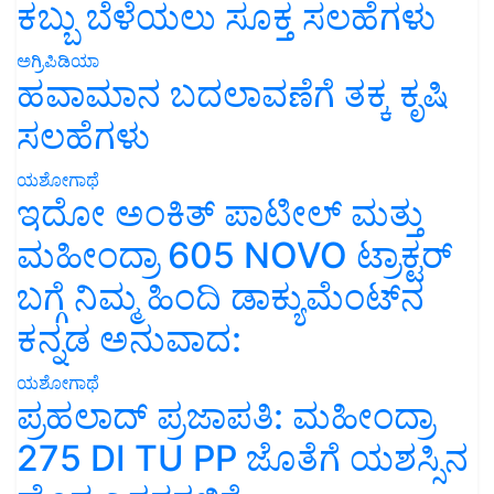
ಕಬ್ಬು ಬೆಳೆಯಲು ಸೂಕ್ತ ಸಲಹೆಗಳು
ಅಗ್ರಿಪಿಡಿಯಾ
ಹವಾಮಾನ ಬದಲಾವಣೆಗೆ ತಕ್ಕ ಕೃಷಿ
ಸಲಹೆಗಳು
ಯಶೋಗಾಥೆ
ಇದೋ ಅಂಕಿತ್ ಪಾಟೀಲ್ ಮತ್ತು
ಮಹೀಂದ್ರಾ 605 NOVO ಟ್ರಾಕ್ಟರ್
ಬಗ್ಗೆ ನಿಮ್ಮ ಹಿಂದಿ ಡಾಕ್ಯುಮೆಂಟ್‌ನ
ಕನ್ನಡ ಅನುವಾದ:
ಯಶೋಗಾಥೆ
ಪ್ರಹಲಾದ್ ಪ್ರಜಾಪತಿ: ಮಹೀಂದ್ರಾ
275 DI TU PP ಜೊತೆಗೆ ಯಶಸ್ಸಿನ