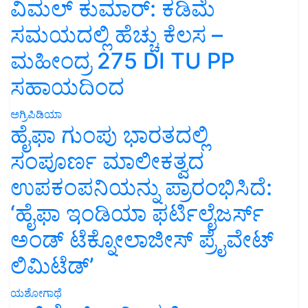
ವಿಮಲ್ ಕುಮಾರ್: ಕಡಿಮೆ
ಸಮಯದಲ್ಲಿ ಹೆಚ್ಚು ಕೆಲಸ –
ಮಹೀಂದ್ರ 275 DI TU PP
ಸಹಾಯದಿಂದ
ಅಗ್ರಿಪಿಡಿಯಾ
ಹೈಫಾ ಗುಂಪು ಭಾರತದಲ್ಲಿ
ಸಂಪೂರ್ಣ ಮಾಲೀಕತ್ವದ
ಉಪಕಂಪನಿಯನ್ನು ಪ್ರಾರಂಭಿಸಿದೆ:
‘ಹೈಫಾ ಇಂಡಿಯಾ ಫರ್ಟಿಲೈಜರ್ಸ್
ಅಂಡ್ ಟೆಕ್ನೋಲಾಜೀಸ್ ಪ್ರೈವೇಟ್
ಲಿಮಿಟೆಡ್’
ಯಶೋಗಾಥೆ