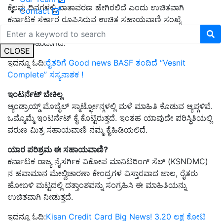
ಕೆಲವು ದಿನಗಳಲ್ಲಿ ವಾತಾವರಣ ಹೇಗಿರಲಿದೆ ಎಂದು ಉಚಿತವಾಗಿ
Contact
ಕರ್ನಾಟಕ ಸರ್ಕಾರ ರೂಪಿಸಿರುವ ಉಚಿತ ಸಹಾಯವಾಣಿ ಸಂಖ್ಯೆ
9243345433 ಕ್ಕೆ ಫೋನ್ ಮಾಡಿ ಮಳೆಯ ಕುರಿತ ಮಾಹಿತಿ
ಪಡೆಯಬಹುದಾಗಿದೆ.
CLOSE
ಇದನ್ನೂ ಓದಿ:
ರೈತರಿಗೆ Good news BASF ತಂದಿದೆ “Vesnit
Complete” ಸಸ್ಯನಾಶಕ !
ಇಂಟರ್ನೆಟ್ ಬೇಕಿಲ್ಲ
ಆ್ಯಂಡ್ರಾಯ್ಡ್ ಮೊಬೈಲ್ ಸ್ಮಾರ್ಟ್ಫೋನ್ಗಳಲ್ಲಿ ಮಳೆ ಮಾಹಿತಿ ಕೊಡುವ ಆ್ಯಪ್ಗಳಿವೆ.
ಒಮ್ಮೊಮ್ಮೆ ಇಂಟರ್ನೆಟ್ ಕೈ ಕೊಟ್ಟಿರುತ್ತದೆ. ಇಂತಹ ಯಾವುದೇ ಪರಿಸ್ಥಿತಿಯಲ್ಲಿ
ವರುಣ ಮಿತ್ರ ಸಹಾಯವಾಣಿ ನಮ್ಮ ಕೈಹಿಡಿಯಲಿದೆ.
ಯಾರ ಪರಿಶ್ರಮ ಈ ಸಹಾಯವಾಣಿ?
ಕರ್ನಾಟಕ ರಾಜ್ಯ ನೈಸರ್ಗಿಕ ವಿಕೋಪ ಮಾನಿಟರಿಂಗ್ ಸೆಲ್ (KSNDMC)
ನ ಹವಾಮಾನ ಮೇಲ್ವಿಚಾರಣಾ ಕೇಂದ್ರಗಳ ವಿಸ್ತಾರವಾದ ಜಾಲ, ರೈತರು
ಹೋಬಳಿ ಮಟ್ಟದಲ್ಲಿ ದತ್ತಾಂಶವನ್ನು ಸಂಗ್ರಹಿಸಿ ಈ ಮಾಹಿತಿಯನ್ನು
ಉಚಿತವಾಗಿ ನೀಡುತ್ತದೆ.
ಇದನ್ನೂ ಓದಿ:
Kisan Credit Card Big News! 3.20 ಲಕ್ಷ ಕೋಟಿ