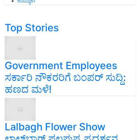
ಉದ್ಯೋಗ
Top Stories
Government Employees
ಸರ್ಕಾರಿ ನೌಕರರಿಗೆ ಬಂಪರ್‌ ಸುದ್ದಿ:
ಹಣದ ಮಳೆ!
Lalbagh Flower Show
ಲಾಲ್‌ಬಾಗ್ ಫಲಪುಷ್ಪ ಪ್ರದರ್ಶನ