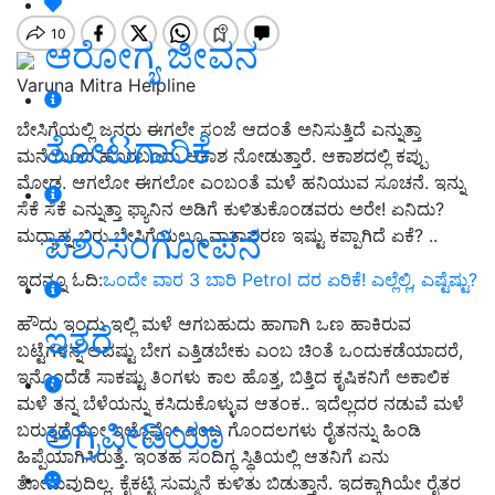
ಆರೋಗ್ಯ ಜೀವನ
Varuna Mitra Helpline
ಬೇಸಿಗೆಯಲ್ಲಿ ಜನರು ಈಗಲೇ ಸಂಜೆ ಆದಂತೆ ಅನಿಸುತ್ತಿದೆ ಎನ್ನುತ್ತಾ
ತೋಟಗಾರಿಕೆ
ಮನೆಯಿಂದ ಹೊರಬಂದು ಆಕಾಶ ನೋಡುತ್ತಾರೆ. ಆಕಾಶದಲ್ಲಿ ಕಪ್ಪು
ಮೋಡ. ಆಗಲೋ ಈಗಲೋ ಎಂಬಂತೆ ಮಳೆ ಹನಿಯುವ ಸೂಚನೆ. ಇನ್ನು
ಸೆಕೆ ಸೆಕೆ ಎನ್ನುತ್ತಾ ಫ್ಯಾನಿನ ಅಡಿಗೆ ಕುಳಿತುಕೊಂಡವರು ಅರೇ! ಏನಿದು?
ಪಶುಸಂಗೋಪನೆ
ಮಧ್ಯಾಹ್ನ ಬಿರು ಬೇಸಿಗೆಯಲ್ಲೂ ವಾತಾವರಣ ಇಷ್ಟು ಕಪ್ಪಾಗಿದೆ ಏಕೆ? ..
ಇದನ್ನೂ ಓದಿ:
ಒಂದೇ ವಾರ 3 ಬಾರಿ Petrol ದರ ಏರಿಕೆ! ಎಲ್ಲೆಲ್ಲಿ, ಎಷ್ಟೆಷ್ಟು?
ಹೌದು ಇಂದು ಇಲ್ಲಿ ಮಳೆ ಆಗಬಹುದು ಹಾಗಾಗಿ ಒಣ ಹಾಕಿರುವ
ಇತರೆ
ಬಟ್ಟೆಗಳನ್ನ ಆದಷ್ಟು ಬೇಗ ಎತ್ತಿಡಬೇಕು ಎಂಬ ಚಿಂತೆ ಒಂದುಕಡೆಯಾದರೆ,
ಇನ್ನೊಂದೆಡೆ ಸಾಕಷ್ಟು ತಿಂಗಳು ಕಾಲ ಹೊತ್ತ, ಬಿತ್ತಿದ ಕೃಷಿಕನಿಗೆ ಅಕಾಲಿಕ
ಮಳೆ ತನ್ನ ಬೆಳೆಯನ್ನು ಕಸಿದುಕೊಳ್ಳುವ ಆತಂಕ.. ಇದೆಲ್ಲದರ ನಡುವೆ ಮಳೆ
ಅಗ್ರಿಪೀಡಿಯಾ
ಬರುತ್ತದೆಯೋ ಇಲ್ಲೊವೋ ಎಂಬ ಗೊಂದಲಗಳು ರೈತನನ್ನು ಹಿಂಡಿ
ಹಿಪ್ಪೆಯಾಗಿಸಿರುತ್ತೆ. ಇಂತಹ ಸಂದಿಗ್ಧ ಸ್ಥಿತಿಯಲ್ಲಿ ಆತನಿಗೆ ಏನು
ತೋಚುವುದಿಲ್ಲ. ಕೈಕಟ್ಟಿ ಸುಮ್ಮನೆ ಕುಳಿತು ಬಿಡುತ್ತಾನೆ. ಇದಕ್ಕಾಗಿಯೇ ರೈತರ