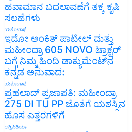
ಹವಾಮಾನ ಬದಲಾವಣೆಗೆ ತಕ್ಕ ಕೃಷಿ
ಸಲಹೆಗಳು
ಯಶೋಗಾಥೆ
ಇದೋ ಅಂಕಿತ್ ಪಾಟೀಲ್ ಮತ್ತು
ಮಹೀಂದ್ರಾ 605 NOVO ಟ್ರಾಕ್ಟರ್
ಬಗ್ಗೆ ನಿಮ್ಮ ಹಿಂದಿ ಡಾಕ್ಯುಮೆಂಟ್‌ನ
ಕನ್ನಡ ಅನುವಾದ:
ಯಶೋಗಾಥೆ
ಪ್ರಹಲಾದ್ ಪ್ರಜಾಪತಿ: ಮಹೀಂದ್ರಾ
275 DI TU PP ಜೊತೆಗೆ ಯಶಸ್ಸಿನ
ಹೊಸ ಎತ್ತರಗಳಿಗೆ
ಅಗ್ರಿಪಿಡಿಯಾ