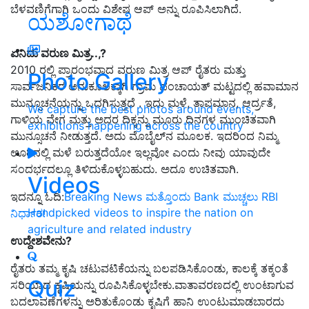
ಬೆಳವಣಿಗೆಗಾಗಿ ಒಂದು ವಿಶೇಷ ಆಪ್‌ ಅನ್ನು ರೂಪಿಸಿಲಾಗಿದೆ.
ಯಶೋಗಾಥೆ
ಏನಿದು ವರುಣ ಮಿತ್ರ..,?
2010 ರಲ್ಲಿ ಪ್ರಾರಂಭವಾದ ವರುಣ ಮಿತ್ರ ಆಪ್‌ ರೈತರು ಮತ್ತು
Photo Gallery
ಸಾರ್ವಜನಿಕರ ಅನುಕೂಲಕ್ಕಾಗಿ ಗ್ರಾಮ ಪಂಚಾಯತ್ ಮಟ್ಟದಲ್ಲಿ ಹವಾಮಾನ
ಮುನ್ಸೂಚನೆಯನ್ನು ಒದಗಿಸುತ್ತದೆ . ಇದು ಮಳೆ, ತಾಪಮಾನ, ಆರ್ದ್ರತೆ,
We capture the best photos around events,
ಗಾಳಿಯ ವೇಗ ಮತ್ತು ಅದರ ದಿಕ್ಕನ್ನು ಮೂರು ದಿನಗಳ ಮುಂಚಿತವಾಗಿ
exhibitions happening across the country
ಮುನ್ಸೂಚನೆ ನೀಡುತ್ತದೆ. ಅದು ಮೊಬೈಲ್‌ನ ಮೂಲಕ. ಇದರಿಂದ ನಿಮ್ಮ
ಊರಿನಲ್ಲಿ ಮಳೆ ಬರುತ್ತದೆಯೋ ಇಲ್ಲವೋ ಎಂದು ನೀವು ಯಾವುದೇ
ಸಂದರ್ಭದಲ್ಲೂ ತಿಳಿದುಕೊಳ್ಳಬಹುದು. ಅದೂ ಉಚಿತವಾಗಿ.
Videos
ಇದನ್ನೂ ಓದಿ:
Breaking News ಮತ್ತೊಂದು Bank ಮುಚ್ಚಲು RBI
Handpicked videos to inspire the nation on
ನಿರ್ಧಾರ!
agriculture and related industry
ಉದ್ದೇಶವೇನು?
ರೈತರು ತಮ್ಮ ಕೃಷಿ ಚಟುವಟಿಕೆಯನ್ನು ಬಲಪಡಿಸಿಕೊಂಡು, ಕಾಲಕ್ಕೆ ತಕ್ಕಂತೆ
Quiz
ಸರಿಯಾದ ಕೃಷಿಯನ್ನು ರೂಪಿಸಿಕೊಳ್ಳಬೇಕು.ವಾತಾವರಣದಲ್ಲಿ ಉಂಟಾಗುವ
ಬದಲಾವಣೆಗಳನ್ನು ಅರಿತುಕೊಂಡು ಕೃಷಿಗೆ ಹಾನಿ ಉಂಟುಮಾಡಬಾರದು