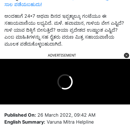
ಸಾಲ ಪಡೆಯಬಹುದು!
ಅಂದಹಾಗೆ 24*7 ಅಥವಾ ದಿನದ ಇಪ್ಪತ್ನಾಲ್ಕೂ ಗಂಟೆಯೂ ಈ
ಸಹಾಯವಾಣಿಯು ಲಭ್ಯವಿದೆ. ಮಳೆ. ಹವಾಮಾನ, ಗಾಳಿಯ ವೇಗ ಎಷ್ಟಿದೆ?
ಗಾಳಿ ಯಾವ ದಿಕ್ಕಿಗೆ ಬೀಸುತ್ತಿದೆ? ಆಯಾ ಪ್ರದೇಶದ ಉಷ್ಣಾಂಶ ಎಷ್ಟಿದೆ?
ಎಂಬ ಮಾಹಿತಿಗಳನ್ನು ಸಹ ರೈತರು ವರುಣ ಮಿತ್ರ ಸಹಾಯವಾಣಿಯ
ಮೂಲಕ ಪಡೆದುಕೊಳ್ಳಬಹುದಾಗಿದೆ.
ADVERTISEMENT
Published On:
26 March 2022, 09:42 AM
English Summary:
Varuna Mitra Helpline