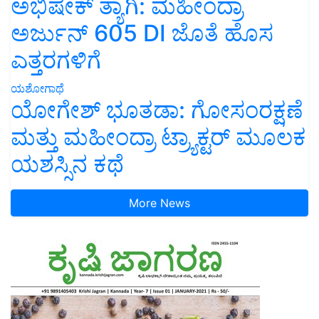
ಅಭಿಷೇಕ್ ತ್ಯಾಗಿ: ಮಹೀಂದ್ರಾ
ಅರ್ಜುನ್ 605 DI ಜೊತೆ ಹೊಸ
ಎತ್ತರಗಳಿಗೆ
ಯಶೋಗಾಥೆ
ಯೋಗೇಶ್ ಭೂತಡಾ: ಗೋಸಂರಕ್ಷಣೆ
ಮತ್ತು ಮಹೀಂದ್ರಾ ಟ್ರ್ಯಾಕ್ಟರ್ ಮೂಲಕ
ಯಶಸ್ಸಿನ ಕಥೆ
More News