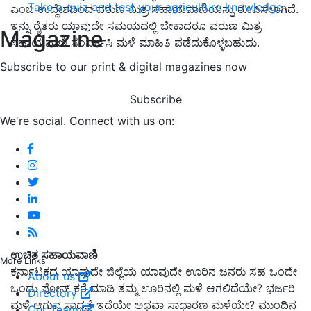
Take a quiz and test your agriculture knowledge
ಎಂಬ ಉದ್ದೇಶದಿಂದ ವರುಣ ಮಿತ್ರ ಸಹಾಯವಾಣಿಯನ್ನು ರೂಪಿಸಲಾಗಿದೆ.
ಇನ್ನು ರೈತರು ಯಾವುದೇ ಸಮಯದಲ್ಲಿ ಬೇಕಾದರೂ ವರುಣ ಮಿತ್ರ
Magazine
ಸಹಾಯವಾಣಿ ಸಂಪರ್ಕಸಿ ಮಳೆ ಮಾಹಿತಿ ಪಡೆದುಕೊಳ್ಳಬಹುದು.
Subscribe to our print & digital magazines now
Subscribe
We're social. Connect with us on:
ಉಚಿತ ಸಹಾಯವಾಣಿ
More Links
ಕರ್ನಾಟಕದ ಯಾವುದೇ ಜಿಲ್ಲೆಯ ಯಾವುದೇ ಊರಿನ ಜನರು ಸಹ ಒಂದೇ
About us
ಒಂದು ಫೋನ್ ಕರೆ ಮಾಡಿ ತಮ್ಮ ಊರಿನಲ್ಲಿ ಮಳೆ ಆಗಲಿದೆಯೇ? ಭರ್ಜರಿ
Directory
ಮಳೆ ಆಗುವ ಸಾಧ್ಯತೆ ಇದೆಯೇ ಅಥವಾ ಸಾಧಾರಣ ಮಳೆಯೇ? ಮುಂದಿನ
Our Team