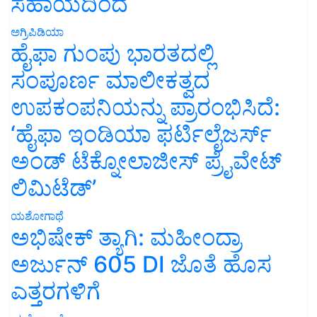
ಸಹಾಯದಿಂದ
ಅಗ್ರಿಪಿಡಿಯಾ
ಹೈಫಾ ಗುಂಪು ಭಾರತದಲ್ಲಿ
ಸಂಪೂರ್ಣ ಮಾಲೀಕತ್ವದ
ಉಪಕಂಪನಿಯನ್ನು ಪ್ರಾರಂಭಿಸಿದೆ:
‘ಹೈಫಾ ಇಂಡಿಯಾ ಫರ್ಟಿಲೈಜರ್ಸ್
ಅಂಡ್ ಟೆಕ್ನೋಲಾಜೀಸ್ ಪ್ರೈವೇಟ್
ಲಿಮಿಟೆಡ್’
ಯಶೋಗಾಥೆ
ಅಭಿಷೇಕ್ ತ್ಯಾಗಿ: ಮಹೀಂದ್ರಾ
ಅರ್ಜುನ್ 605 DI ಜೊತೆ ಹೊಸ
ಎತ್ತರಗಳಿಗೆ