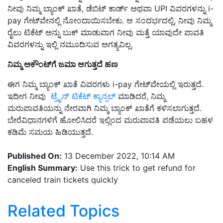
ನೀವು ನಿಮ್ಮ ಬ್ಯಾಂಕ್ ಖಾತೆ, ಡೆಬಿಟ್ ಕಾರ್ಡ್ ಅಥವಾ UPI ವಿವರಗಳನ್ನು i-
pay ಗೇಟ್‌ವೇನಲ್ಲಿ ನೋಂದಾಯಿಸಬೇಕು. ಆ ಸಂದರ್ಭದಲ್ಲಿ, ನೀವು ನಿಮ್ಮ
ರೈಲು ಟಿಕೆಟ್ ಅನ್ನು ಬುಕ್ ಮಾಡುವಾಗ ನೀವು ಮತ್ತೆ ಯಾವುದೇ ಪಾವತಿ
ವಿವರಗಳನ್ನು ಇಲ್ಲಿ ನಮೂದಿಸುವ ಅಗತ್ಯವಿಲ್ಲ.
ನಿಮ್ಮ ಅಕೌಂಟ್‌ಗೆ ಜಮಾ ಆಗುತ್ತದೆ ಹಣ
ಈಗ ನಿಮ್ಮ ಬ್ಯಾಂಕ್ ಖಾತೆ ವಿವರಗಳು i-pay ಗೇಟ್‌ವೇಯಲ್ಲಿ ಇರುತ್ತದೆ.
ಇದೀಗ ನೀವು
ಟ್ರೈನ್‌ ಟಿಕೆಟ್ ಕ್ಯಾನ್ಸಲ್‌
ಮಾಡಿದರೆ, ನಿಮ್ಮ
ಮರುಪಾವತಿಯನ್ನು ನೇರವಾಗಿ ನಿಮ್ಮ ಬ್ಯಾಂಕ್ ಖಾತೆಗೆ ಕಳಿಸಲಾಗುತ್ತದೆ.
ಬೇರೆವಿಧಾನಗಳಿಗೆ ಹೋಲಿಸಿದರೆ ಇಲ್ಲಿಂದ ಮರುಪಾವತಿ ಪಡೆಯಲು ಬಹಳ
ಕಡಿಮೆ ಸಮಯ ಹಿಡಿಯುತ್ತದೆ.
Published On:
13 December 2022, 10:14 AM
English Summary:
Use this trick to get refund for
canceled train tickets quickly
Related Topics