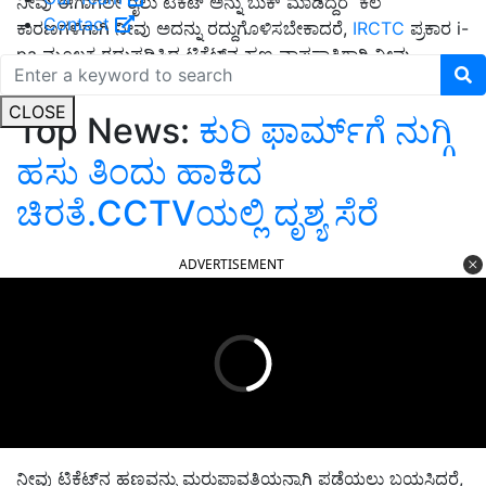
ನೀವು ಈಗಾಗಲೇ ರೈಲು ಟಿಕೆಟ್ ಅನ್ನು ಬುಕ್ ಮಾಡಿದ್ದರೆ ಕೆಲ
Contact
ಕಾರಣಗಳಿಗಾಗಿ ನೀವು ಅದನ್ನು ರದ್ದುಗೊಳಿಸಬೇಕಾದರೆ,
IRCTC
ಪ್ರಕಾರ i-
pa ಮೂಲಕ ರದ್ದುಪಡಿಸಿದ ಟಿಕೆಟ್‌ನ ಹಣ ವಾಪಸ್ಸಾತಿಗಾಗಿ ನೀವು
ಕಾಯುವ ಅಗತ್ಯ ಇರುವುದಿಲ್ಲ.
CLOSE
Top News:
ಕುರಿ ಫಾರ್ಮ್‌ಗೆ ನುಗ್ಗಿ
ಹಸು ತಿಂದು ಹಾಕಿದ
ಚಿರತೆ.CCTVಯಲ್ಲಿ ದೃಶ್ಯ ಸೆರೆ
ADVERTISEMENT
ನೀವು ಟಿಕೆಟ್‌ನ ಹಣವನ್ನು ಮರುಪಾವತಿಯನ್ನಾಗಿ ಪಡೆಯಲು ಬಯಸಿದರೆ,