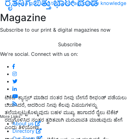
‌ರೈತನಿಗೆ ಬಿತ್ತು ಭಾರೀ ದಂಡ
Take a quiz and test your agriculture knowledge
Magazine
Subscribe to our print & digital magazines now
Subscribe
We're social. Connect with us on:
ಟಿಕೆಟ್ ಕ್ಯಾನ್ಸಲ್‌ ಮಾಡಿದ ನಂತರ ನೀವು ಬೇಗನೆ ರೀಫಂಡ್‌ ಪಡೆಯಲು
ಬಯಸಿದರೆ, ಅದರಿಂದ ನೀವು ಕೆಲವು ವಿಷಯಗಳನ್ನು
ತಲೆಯಲ್ಲಟ್ಟುಕೊಳ್ಳುವುದು ಬಹಳ ಮುಖ್ಯ. ಹಾಗಾದರೆ ರೈಲು ಟಿಕೆಟ್
More Links
ರದ್ದುಗೊಳಿಸಿದ ನಂತರ ತ್ವರಿತವಾಗಿ ಮರುಪಾವತಿ ಮಾಡುವುದು ಹೇಗೆ
About us
ಎಂದು ತಿಳಿಯೋಣ.
Directory
Our Team