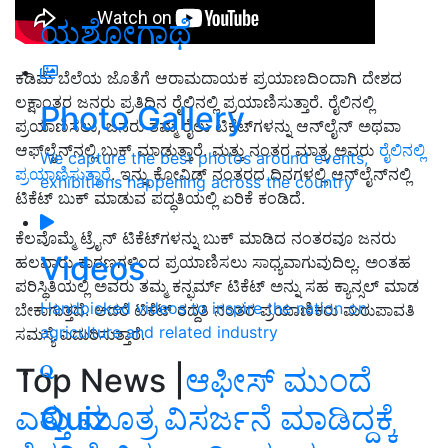
ಯಶೋಗಾಥೆ
ಕಡಿಮೆ ಬೆಲೆಯ ಜೊತೆಗೆ ಆರಾಮದಾಯಕ ಪ್ರಯಾಣದಿಂದಾಗಿ ದೇಶದ
ಲಕ್ಷಾಂತರ ಜನರು ಪ್ರತಿದಿನ ರೈಲಿನಲ್ಲಿ ಪ್ರಯಾಣಿಸುತ್ತಾರೆ. ರೈಲಿನಲ್ಲಿ
Photo Gallery
ಪ್ರಯಾಣಿಸಲು, ಜನರು ತಮ್ಮ ರೈಲು ಟಿಕೆಟ್‌ಗಳನ್ನು ಆನ್‌ಲೈನ್ ಅಥವಾ
ಆಫ್‌ಲೈನ್‌ನಲ್ಲಿ ಬುಕ್ ಮಾಡುತ್ತಾರೆ. ಮತ್ತು ನಂತರ ಮಾತ್ರ ಅವರು
ರೈಲಿನಲ್ಲಿ
We capture the best photos around events,
ಪ್ರಯಾಣಿಸುತ್ತಾರೆ
. ಇನ್ನು ಕೋವಿಡ್‌ ನಂತರದ ದಿನಗಳಲ್ಲಿ ಆನ್‌ಲೈನ್‌ನಲ್ಲಿ
exhibitions happening across the country
ಟಿಕೆಟ್‌ ಬುಕ್‌ ಮಾಡುವ ಪದ್ಧತಿಯಲ್ಲಿ ಏರಿಕೆ ಕಂಡಿದೆ.
ಕೆಲವೊಮ್ಮೆ ಟ್ರೈನ್‌ ಟಿಕೆಟ್‌ಗಳನ್ನು ಬುಕ್ ಮಾಡಿದ ನಂತರವೂ ಜನರು
Videos
ಹಲವಾರು ಕಾರಣಗಳಿಂದ ಪ್ರಯಾಣಿಸಲು ಸಾಧ್ಯವಾಗುವುದಿಲ್ಲ. ಅಂತಹ
ಪರಿಸ್ಥಿತಿಯಲ್ಲಿ ಅವರು ತಮ್ಮ ಕನ್ಫರ್ಮ್ ಟಿಕೆಟ್ ಅನ್ನು ಸಹ ಕ್ಯಾನ್ಸಲ್‌ ಮಾಡ
Handpicked videos to inspire the nation on
ಬೇಕಾಗುತ್ತದೆ. ಆದರೆ ಟಿಕೆಟ್ ರದ್ದತಿ ನಂತರ ಪ್ರಯಾಣಿಕರು ಮರುಪಾವತಿ
agriculture and related industry
ಸಮಸ್ಯೆ ಎದುರಿಸುತ್ತಾರೆ.
Top News |
ಆಫೀಸ್‌ ಮುಂದೆ
Quiz
ಎತ್ತು ಮೂತ್ರ ವಿಸರ್ಜನೆ ಮಾಡಿದ್ದಕ್ಕೆ