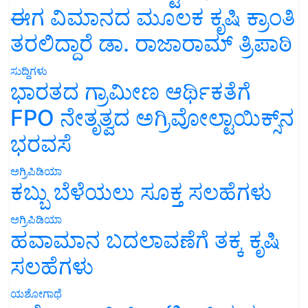
ಈಗ ವಿಮಾನದ ಮೂಲಕ ಕೃಷಿ ಕ್ರಾಂತಿ
ತರಲಿದ್ದಾರೆ ಡಾ. ರಾಜಾರಾಮ್ ತ್ರಿಪಾಠಿ
ಸುದ್ದಿಗಳು
ಭಾರತದ ಗ್ರಾಮೀಣ ಆರ್ಥಿಕತೆಗೆ
FPO ನೇತೃತ್ವದ ಅಗ್ರಿವೋಲ್ಟಾಯಿಕ್ಸ್‌ನ
ಭರವಸೆ
ಅಗ್ರಿಪಿಡಿಯಾ
ಕಬ್ಬು ಬೆಳೆಯಲು ಸೂಕ್ತ ಸಲಹೆಗಳು
ಅಗ್ರಿಪಿಡಿಯಾ
ಹವಾಮಾನ ಬದಲಾವಣೆಗೆ ತಕ್ಕ ಕೃಷಿ
ಸಲಹೆಗಳು
ಯಶೋಗಾಥೆ