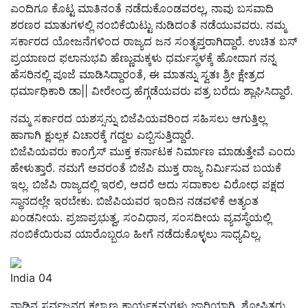
ಎಂದಿಗೂ ಕೊಟ್ಟ ಮಾತಿನಂತೆ ನಡೆದುಕೊಂಡವರಲ್ಲ, ನಾವು ಬಸವಾದಿ
ಶರಣರ ಮಾತುಗಳಲ್ಲಿ ನಂಬಿಕೆಯಿಟ್ಟು ನುಡಿದಂತೆ ನಡೆಯುವವರು. ನಮ್ಮ
ಸರ್ಕಾರದ ಯೋಜನೆಗಳಿಂದ ರಾಜ್ಯದ ಜನ ಸಂತೃಪ್ತರಾಗಿದ್ದಾರೆ. ಉಚಿತ ಬಸ್
ಪ್ರಯಾಣದ ಫಲಾನುಭವಿ ಹೆಣ್ಣುಮಕ್ಕಳು ಧರ್ಮಸ್ಥಳಕ್ಕೆ ಹೋದಾಗ ನನ್ನ
ಹೆಸರಿನಲ್ಲಿ ಪೂಜೆ ಮಾಡಿಸಿದ್ದಾರಂತೆ, ಈ ಮಾತನ್ನು ಸ್ವತಃ ಶ್ರೀ ಕ್ಷೇತ್ರದ
ಧರ್ಮಾಧಿಕಾರಿ ಡಾ|| ವೀರೇಂದ್ರ ಹೆಗ್ಗಡೆಯವರು ಪತ್ರ ಬರೆದು ಶ್ಲಾಘಿಸಿದ್ದಾರೆ.
ನಮ್ಮ ಸರ್ಕಾರದ ಯಶಸ್ಸನ್ನು ಬಿಜೆಪಿಯವರಿಂದ ಸಹಿಸಲು ಆಗುತ್ತಿಲ್ಲ
ಹಾಗಾಗಿ ಕ್ಷುಲ್ಲಕ ವಿಚಾರಕ್ಕೆ ಗದ್ದಲ ಎಬ್ಬಿಸುತ್ತಿದ್ದಾರೆ.
ಬಿಜೆಪಿಯವರು ಕಾಂಗ್ರೆಸ್ ಮುಕ್ತ ಕರ್ನಾಟಕ ನಿರ್ಮಾಣ ಮಾಡುತ್ತೇವೆ ಎಂದು
ಹೇಳುತ್ತಾರೆ. ನಮಗೆ ಅವರಂತೆ ಬಿಜೆಪಿ ಮುಕ್ತ ರಾಜ್ಯ ನಿರ್ಮಿಸುವ ಬಯಕೆ
ಇಲ್ಲ. ಬಿಜೆಪಿ ರಾಜ್ಯದಲ್ಲಿ ಇರಲಿ, ಆದರೆ ಅದು ಸದಾಕಾಲ ವಿರೋಧ ಪಕ್ಷದ
ಸ್ಥಾನದಲ್ಲೇ ಇರಬೇಕು. ಬಿಜೆಪಿಯವರ ಇಂದಿನ ನಡವಳಿಕೆ ಅತ್ಯಂತ
ಖಂಡನೀಯ. ಪ್ರಜಾಪ್ರಭುತ್ವ, ಸಂವಿಧಾನ, ಸಂಸದೀಯ ವ್ಯವಸ್ಥೆಯಲ್ಲಿ
ನಂಬಿಕೆಯಿರುವ ಯಾರೊಬ್ಬರೂ ಹೀಗೆ ನಡೆದುಕೊಳ್ಳಲು ಸಾಧ್ಯವಿಲ್ಲ.
India 04
ನಾಡಿನ ಸರ್ವಜನರ ಕಲ್ಯಾಣ ಕಾರ್ಯಕ್ರಮಗಳು ಜಾರಿಯಾಗಿ, ಶೋಷಿತರು