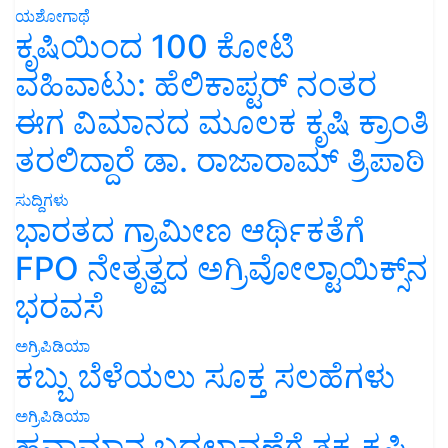
ಯಶೋಗಾಥೆ
ಕೃಷಿಯಿಂದ 100 ಕೋಟಿ
ವಹಿವಾಟು: ಹೆಲಿಕಾಪ್ಟರ್ ನಂತರ
ಈಗ ವಿಮಾನದ ಮೂಲಕ ಕೃಷಿ ಕ್ರಾಂತಿ
ತರಲಿದ್ದಾರೆ ಡಾ. ರಾಜಾರಾಮ್ ತ್ರಿಪಾಠಿ
ಸುದ್ದಿಗಳು
ಭಾರತದ ಗ್ರಾಮೀಣ ಆರ್ಥಿಕತೆಗೆ
FPO ನೇತೃತ್ವದ ಅಗ್ರಿವೋಲ್ಟಾಯಿಕ್ಸ್‌ನ
ಭರವಸೆ
ಅಗ್ರಿಪಿಡಿಯಾ
ಕಬ್ಬು ಬೆಳೆಯಲು ಸೂಕ್ತ ಸಲಹೆಗಳು
ಅಗ್ರಿಪಿಡಿಯಾ
ಹವಾಮಾನ ಬದಲಾವಣೆಗೆ ತಕ್ಕ ಕೃಷಿ