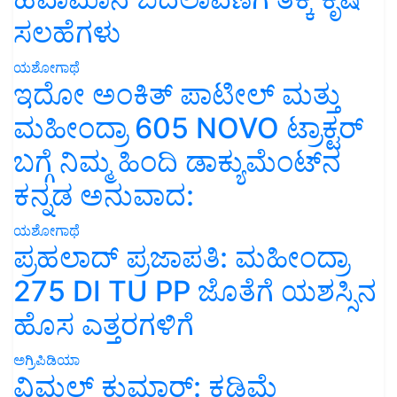
ಸಲಹೆಗಳು
ಯಶೋಗಾಥೆ
ಇದೋ ಅಂಕಿತ್ ಪಾಟೀಲ್ ಮತ್ತು
ಮಹೀಂದ್ರಾ 605 NOVO ಟ್ರಾಕ್ಟರ್
ಬಗ್ಗೆ ನಿಮ್ಮ ಹಿಂದಿ ಡಾಕ್ಯುಮೆಂಟ್‌ನ
ಕನ್ನಡ ಅನುವಾದ:
ಯಶೋಗಾಥೆ
ಪ್ರಹಲಾದ್ ಪ್ರಜಾಪತಿ: ಮಹೀಂದ್ರಾ
275 DI TU PP ಜೊತೆಗೆ ಯಶಸ್ಸಿನ
ಹೊಸ ಎತ್ತರಗಳಿಗೆ
ಅಗ್ರಿಪಿಡಿಯಾ
ವಿಮಲ್ ಕುಮಾರ್: ಕಡಿಮೆ