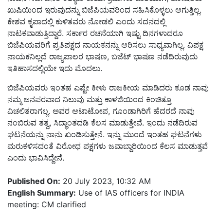
ಖುಷಿಯಿಂದ ಇರುವುದನ್ನು ಬಿಜೆಪಿಯವರಿಂದ ಸಹಿಸಿಕೊಳ್ಳಲು ಆಗುತ್ತಿಲ್ಲ.
ಕೇಶವ ಕೃಪಾದಲ್ಲಿ ಕುಳಿತವರು ನೋಡಲಿ ಎಂದು ಸದನದಲ್ಲಿ
ನಾಟಕವಾಡುತ್ತಿದ್ದಾರೆ. ಸರ್ಕಾರ ರಚನೆಯಾಗಿ ಇಷ್ಟು ದಿನಗಳಾದರೂ
ಬಿಜೆಪಿಯವರಿಗೆ ಪ್ರತಿಪಕ್ಷದ ನಾಯಕನನ್ನು ಆರಿಸಲು ಸಾಧ್ಯವಾಗಿಲ್ಲ. ವಿಪಕ್ಷ
ನಾಯಕನಿಲ್ಲದೆ ರಾಜ್ಯಪಾಲರ ಭಾಷಣ, ಬಜೆಟ್ ಭಾಷಣ ನಡೆದಿರುವುದು
ಇತಿಹಾಸದಲ್ಲಿಯೇ ಇದು ಮೊದಲು.
ಬಿಜೆಪಿಯವರು ಇಂತಹ ಎಷ್ಟೇ ಕೀಳು ರಾಜಕೀಯ ಮಾಡಿದರು ಕೂಡ ನಾವು
ನಮ್ಮ ಜನಪರವಾದ ನಿಲುವು ಮತ್ತು ಕಾಳಜಿಯಿಂದ ಕಿಂಚಿತ್ತೂ
ವಿಚಲಿತರಾಗಲ್ಲ. ಅವರ ಆಟಾಟೋಪ, ಗೂಂಡಾಗಿರಿಗೆ ಹೆದರದೆ ನಾವು
ನಂಬಿರುವ ತತ್ವ, ಸಿದ್ಧಾಂತದಡಿ ಕೆಲಸ ಮಾಡುತ್ತೇವೆ. ಇಂದು ನಡೆದಿರುವ
ಘಟನೆಯನ್ನು ನಾನು ಖಂಡಿಸುತ್ತೇನೆ. ಇನ್ನು ಮುಂದೆ ಇಂತಹ ಘಟನೆಗಳು
ಮರುಕಳಿಸದಂತೆ ವಿರೋಧ ಪಕ್ಷಗಳು ಜವಾಬ್ದಾರಿಯಿಂದ ಕೆಲಸ ಮಾಡುತ್ತವೆ
ಎಂದು ಭಾವಿಸಿದ್ದೇನೆ.
Published On:
20 July 2023, 10:32 AM
English Summary:
Use of IAS officers for INDIA
meeting: CM clarified