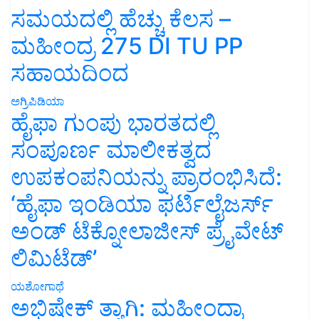
ಸಮಯದಲ್ಲಿ ಹೆಚ್ಚು ಕೆಲಸ –
ಮಹೀಂದ್ರ 275 DI TU PP
ಸಹಾಯದಿಂದ
ಅಗ್ರಿಪಿಡಿಯಾ
ಹೈಫಾ ಗುಂಪು ಭಾರತದಲ್ಲಿ
ಸಂಪೂರ್ಣ ಮಾಲೀಕತ್ವದ
ಉಪಕಂಪನಿಯನ್ನು ಪ್ರಾರಂಭಿಸಿದೆ:
‘ಹೈಫಾ ಇಂಡಿಯಾ ಫರ್ಟಿಲೈಜರ್ಸ್
ಅಂಡ್ ಟೆಕ್ನೋಲಾಜೀಸ್ ಪ್ರೈವೇಟ್
ಲಿಮಿಟೆಡ್’
ಯಶೋಗಾಥೆ
ಅಭಿಷೇಕ್ ತ್ಯಾಗಿ: ಮಹೀಂದ್ರಾ