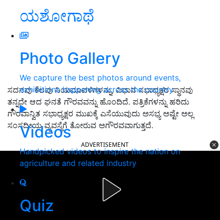
ಯಶೋಗಾಥೆ
Photo Gallery
We capture the best photos around events,
exhibitions happening across the country
ಸದನವು ಕೆಲವು ನಿಯಮಾವಳಿಗಳನ್ನು, ವಿಧಾನ ಸಭಾಧ್ಯಕ್ಷರ ಸ್ಥಾನವು
ತನ್ನದೇ ಆದ ಘನತೆ ಗೌರವವನ್ನು ಹೊಂದಿದೆ. ಪತ್ರಿಕೆಗಳನ್ನು ಹರಿದು
ಗೌರವಾನ್ವಿತ ಸಭಾಧ್ಯಕ್ಷರ ಮುಖಕ್ಕೆ ಎಸೆಯುವುದು ಅಸಭ್ಯ ಅಷ್ಟೇ ಅಲ್ಲ
ಸಂಸದೀಯ ವ್ಯವಸ್ಥೆಗೆ ತೋರುವ ಅಗೌರವವಾಗುತ್ತದೆ.
Videos
ADVERTISEMENT
Handpicked videos to inspire the nation on
agriculture and related industry
Quiz