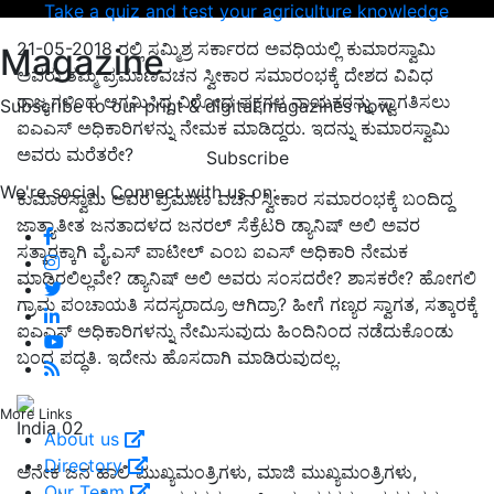
Take a quiz and test your agriculture knowledge
21-05-2018 ರಲ್ಲಿ ಸಮ್ಮಿಶ್ರ ಸರ್ಕಾರದ ಅವಧಿಯಲ್ಲಿ ಕುಮಾರಸ್ವಾಮಿ
Magazine
ಅವರು ತಮ್ಮ ಪ್ರಮಾಣವಚನ ಸ್ವೀಕಾರ ಸಮಾರಂಭಕ್ಕೆ ದೇಶದ ವಿವಿಧ
ರಾಜ್ಯಗಳಿಂದ ಆಗಮಿಸಿದ್ದ ವಿರೋಧ ಪಕ್ಷಗಳ ನಾಯಕರನ್ನು ಸ್ವಾಗತಿಸಲು
Subscribe to our print & digital magazines now
ಐಎಎಸ್ ಅಧಿಕಾರಿಗಳನ್ನು ನೇಮಕ ಮಾಡಿದ್ದರು. ಇದನ್ನು ಕುಮಾರಸ್ವಾಮಿ
ಅವರು ಮರೆತರೇ?
Subscribe
We're social. Connect with us on:
ಕುಮಾರಸ್ವಾಮಿ ಅವರ ಪ್ರಮಾಣ ವಚನ ಸ್ವೀಕಾರ ಸಮಾರಂಭಕ್ಕೆ ಬಂದಿದ್ದ
ಜಾತ್ಯಾತೀತ ಜನತಾದಳದ ಜನರಲ್ ಸೆಕ್ರೆಟರಿ ಡ್ಯಾನಿಷ್ ಅಲಿ ಅವರ
ಸತ್ಕಾರಕ್ಕಾಗಿ ವೈ.ಎಸ್ ಪಾಟೀಲ್ ಎಂಬ ಐಎಸ್ ಅಧಿಕಾರಿ ನೇಮಕ
ಮಾಡಿರಲಿಲ್ಲವೇ? ಡ್ಯಾನಿಷ್ ಅಲಿ ಅವರು ಸಂಸದರೇ? ಶಾಸಕರೇ? ಹೋಗಲಿ
ಗ್ರಾಮ ಪಂಚಾಯತಿ ಸದಸ್ಯರಾದ್ರೂ ಆಗಿದ್ರಾ? ಹೀಗೆ ಗಣ್ಯರ ಸ್ವಾಗತ, ಸತ್ಕಾರಕ್ಕೆ
ಐಎಎಸ್ ಅಧಿಕಾರಿಗಳನ್ನು ನೇಮಿಸುವುದು ಹಿಂದಿನಿಂದ ನಡೆದುಕೊಂಡು
ಬಂದ ಪದ್ಧತಿ. ಇದೇನು ಹೊಸದಾಗಿ ಮಾಡಿರುವುದಲ್ಲ.
More Links
India 02
About us
Directory
ಅನೇಕ ಜನ ಹಾಲಿ ಮುಖ್ಯಮಂತ್ರಿಗಳು, ಮಾಜಿ ಮುಖ್ಯಮಂತ್ರಿಗಳು,
Our Team