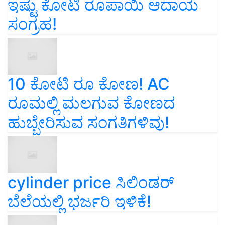
ಇಷ್ಟು ಕೋಟಿ ರೂಪಾಯಿ ಆದಾಯ
ಸಂಗ್ರಹ!
10 ಕೋಟಿ ರೂ ಕೋಣ! AC
ರೂಮಲ್ಲಿ ಮಲಗುವ ಕೋಣದ
ಹುಬ್ಬೇರಿಸುವ ಸಂಗತಿಗಳಿವು!
cylinder price ಸಿಲಿಂಡರ್‌
ಬೆಲೆಯಲ್ಲಿ ಭರ್ಜರಿ ಇಳಿಕೆ!