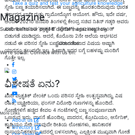
Take a quiz and test your agriculture knowledge
ಸ್ನೇಹಿ ಬಣ್ಣ ತಯಾರಿಸಲಾಗಿದೆ. ಈ ಬಣ್ಣವನ್ನು ಹೊರತಂದಿರುವುದು ಭಾರತ
Magazine
ಸರ್ಕಾರದ ಖಾದಿ ಮತ್ತು ಗ್ರಾಮೋದ್ಯೋಗ ಆಯೋಗ. ಹೌದು, ಇದೇ ವರ್ಷ,
ಅಂದರೆ 2021ರ ಜನವರಿ ತಿಂಗಳಲ್ಲಿ ಕೇಂದ್ರ ಸಚಿವ ನಿತಿನ್ ಗಡ್ಕರಿ ಅವರು
ಖಾದಿ ಇಂಡಿಯಾದ ‘ಪ್ರಾಕೃತಿಕ್’ (ವೇದಿಕ್) ಎಂಬ ಬಣ್ಣದ ಬ್ರಾಂಡ್
Subscribe to our print & digital magazines now
ಬಿಡುಗಡೆ ಮಾಡಿದ್ದರು. ಆದರೆ, ಕೊರೊನಾ 2ನೇ ಅಲೆಯ ಆರ್ಭಟದ
Subscribe
ನಡುವೆ ಈ ಪರಿಸರ ಸ್ನೇಹಿ ಬಣ್ಣ ಬಿಡುಗಡೆಯಾದ ವಿಷಯ ಅಷ್ಟಾಗಿ
ಯಾರನ್ನೂ ತಲುಪಲೇ ಇಲ್ಲ. ಹೀಗಾಗಿ ಇದರ ಬಗ್ಗೆ ಬಹಳಷ್ಟು ಮಂದಿಗೆ
We're social. Connect with us on:
ಗೊತ್ತೇ ಇಲ್ಲ.
ವಿಶೇಷತೆ ಏನು?
ಖಾದಿ ಪ್ರಾಕೃತಿಕ್ ಪೇಂಟ್ ಒಂದು ಪರಿಸರ ಸ್ನೇಹಿ ಉತ್ಪನ್ನವಾಗಿದ್ದು, ವಿಷ
ರಹಿತ, ಬ್ಯಾಕ್ಟೀರಿಯಾ, ಫಂಗಸ್ ವಿರೋಧಿ ಗುಣಗಳನ್ನು ಹೊಂದಿದೆ.
ಗೋಡೆಗಳಿಗೆ ಹಚ್ಚಿದ ಕೇವಲ 4 ಗಂಟೆಗಳಲ್ಲಿ ಬಣ್ಣ ಸಂಪೂರ್ಣವಾಗಿ
More Links
ಒಣಗುವ ಇದು, ವಾಸನೆ ಹೊಂದಿಲ್ಲ. ಪಾದರಸ, ಕ್ರೋಮಿಯಂ, ಆರ್ಸೆನಿಕ್,
About us
ಕ್ಯಾಡ್ಮಿಯಂ ಸೇರಿ ಯಾವುದೇ ರೀತಿಯ ಲೋಹಗಳು, ಹಾನಿಕಾರಕ
Directory
ರಾಸಾಯನಿಕಗಳನ್ನು ಇದರಲ್ಲಿ ಬಳಸಲಾಗಿಲ್ಲ. ಎಲ್ಲಕ್ಕಿಂತ ಮುಖ್ಯವಾಗಿ ಗೋಡೆ
Our Team