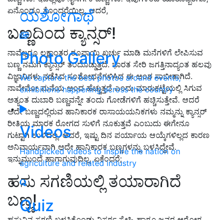
ಏನೊಂದೂ ತೊಂದರೆಯಿಲ್ಲ. ಆದರೆ,
ಯಶೋಗಾಥೆ
ಬಣ್ಣದಿಂದ ಕ್ಯಾನ್ಸರ್!
ನಾವೆಲ್ಲರೂ ಲಕ್ಷಾಂತರ ರೂಪಾಯಿ ಖರ್ಚು ಮಾಡಿ ಮನೆಗಳಿಗೆ ಲೇಪಿಸುವ
Photo Gallery
ಬಣ್ಣ ನಮಗೆ ಕ್ಯಾನ್ಸರ್ ತಂದೊಡ್ಡುತ್ತದೆ. ಭಾರತ ಸೇರಿ ಜಗತ್ತಿನಾದ್ಯಂತ ಹಲವು
ವಿಜ್ಞಾನಿಗಳು ನಡೆಸಿದ ಸಂಶೋಧನೆಗಳಿAದ ಈ ಅಂಶ ಸಾಬೀತಾಗಿದೆ.
We capture the best photos around events,
ನಾವೇನೋ ಮನೆಯ ಅಂದ ಹೆಚ್ಚುತ್ತದೆ ಎಂದು ಮಾರುಕಟ್ಟೆಯಲ್ಲಿ ಸಿಗುವ
exhibitions happening across the country
ಅತ್ಯಂತ ದುಬಾರಿ ಬಣ್ಣವನ್ನೇ ತಂದು ಗೋಡೆಗಳಿಗೆ ಹಚ್ಚಿಸುತ್ತೇವೆ. ಆದರೆ
ಅದೇ ಬಣ್ಣದಲ್ಲಿರುವ ಹಾನಿಕಾರಕ ರಾಸಾಯಯನಿಕಗಳು ನಮ್ಮನ್ನು ಕ್ಯಾನ್ಸರ್
ರೀತಿಯ ಮಾರಕ ರೋಗದ ಸುಳಿಗೆ ನೂಕುತ್ತವೆ ಎಂಬುದು ಈಗೇನೂ
Videos
ಗುಟ್ಟಾಗಿ ಉಳಿದಿಲ್ಲ. ಆದರೆ, ಇಷ್ಟು ದಿನ ಪರ್ಯಾಯ ಆಯ್ಕೆಗಳಿಲ್ಲದ ಕಾರಣ
ಅನಿವಾರ್ಯವಾಗಿ ಅದೇ ಹಾನಿಕಾರಕ ಬಣ್ಣಗಳನ್ನು ಬಳಸಿದ್ದೇವೆ.
Handpicked videos to inspire the nation on
ಇನ್ನುಮುಂದೆ ಹಾಗಾಗುವುದಿಲ್ಲ. ಏಕೆಂದರೆ;
agriculture and related industry
ಹಸು ಸಗಣಿಯಲ್ಲಿ ತಯಾರಾಗಿದೆ
ಬಣ್ಣ!
Quiz
ಹಸುವಿನ ಸಗಣಿ ಬಳಸಿಕೊಂಡು ನಿಸರ್ಗ ಸ್ನೇಹಿ ಹಾಗೂ ಜನರ ಆರೋಗ್ಯ