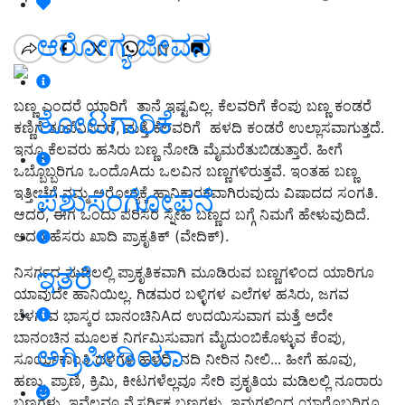
ಆರೋಗ್ಯ ಜೀವನ
ಬಣ್ಣ ಎಂದರೆ ಯಾರಿಗೆ ತಾನೆ ಇಷ್ಟವಿಲ್ಲ. ಕೆಲವರಿಗೆ ಕೆಂಪು ಬಣ್ಣ ಕಂಡರೆ
ತೋಟಗಾರಿಕೆ
ಕಣ್ಣಿಗೆ ತಂಪೆನಿಸಿದರೆ, ಮತ್ತೆ ಕೆಲವರಿಗೆ ಹಳದಿ ಕಂಡರೆ ಉಲ್ಲಾಸವಾಗುತ್ತದೆ.
ಇನ್ನೂ ಕೆಲವರು ಹಸಿರು ಬಣ್ಣ ನೋಡಿ ಮೈಮರೆತುಬಿಡುತ್ತಾರೆ. ಹೀಗೆ
ಒಬ್ಬೊಬ್ಬರಿಗೂ ಒಂದೊAದು ಒಲವಿನ ಬಣ್ಣಗಳಿರುತ್ತವೆ. ಇಂತಹ ಬಣ್ಣ
ಪಶುಸಂಗೋಪನೆ
ಇತ್ತೀಚೆಗೆ ನಮ್ಮ ಆರೋಗ್ಯಕ್ಕೆ ಹಾನಿಕಾರಕವಾಗಿರುವುದು ವಿಷಾದದ ಸಂಗತಿ.
ಆದರೆ, ಈಗ ಒಂದು ಪರಿಸರ ಸ್ನೇಹಿ ಬಣ್ಣದ ಬಗ್ಗೆ ನಿಮಗೆ ಹೇಳುವುದಿದೆ.
ಅದರ ಹೆಸರು ಖಾದಿ ಪ್ರಾಕೃತಿಕ್ (ವೇದಿಕ್).
ಇತರೆ
ನಿಸರ್ಗದ ಮಡಿಲಲ್ಲಿ ಪ್ರಾಕೃತಿಕವಾಗಿ ಮೂಡಿರುವ ಬಣ್ಣಗಳಿಂದ ಯಾರಿಗೂ
ಯಾವುದೇ ಹಾನಿಯಿಲ್ಲ. ಗಿಡಮರ ಬಳ್ಳಿಗಳ ಎಲೆಗಳ ಹಸಿರು, ಜಗವ
ಬೆಳಗುವ ಭಾಸ್ಕರ ಬಾನಂಚಿನಿAದ ಉದಯಿಸುವಾಗ ಮತ್ತೆ ಅದೇ
ಬಾನಂಚಿನ ಮೂಲಕ ನಿರ್ಗಮಿಸುವಾಗ ಮೈದುಂಬಿಕೊಳ್ಳುವ ಕೆಂಪು,
ಅಗ್ರಿಪೀಡಿಯಾ
ಸೂರ್ಯಕಾಂತಿ ದಳಗಳ ಹಳದಿ, ನದಿ ನೀರಿನ ನೀಲಿ... ಹೀಗೆ ಹೂವು,
ಹಣ್ಣು, ಪ್ರಾಣಿ, ಕ್ರಿಮಿ, ಕೀಟಗಳೆಲ್ಲವೂ ಸೇರಿ ಪ್ರಕೃತಿಯ ಮಡಿಲಲ್ಲಿ ನೂರಾರು
ಬಣ್ಣಗಳು. ಇವೆಲ್ಲವೂ ನೈಸರ್ಗಿಕ ಬಣ್ಣಗಳು. ಇವುಗಳಿಂದ ಯಾರೊಬ್ಬರಿಗೂ,