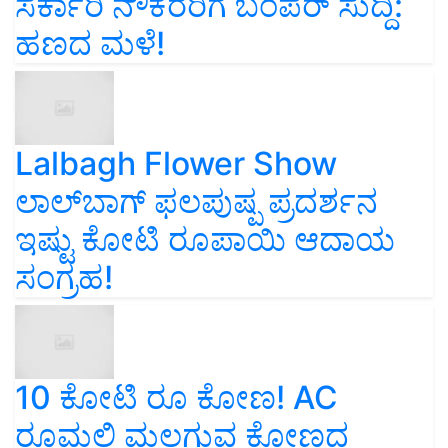
ಸರ್ಕಾರಿ ನೌಕರರಿಗೆ ಬಂಪರ್‌ ಸುದ್ದಿ:
ಹಣದ ಮಳೆ!
Lalbagh Flower Show
ಲಾಲ್‌ಬಾಗ್ ಫಲಪುಷ್ಪ ಪ್ರದರ್ಶನ
ಇಷ್ಟು ಕೋಟಿ ರೂಪಾಯಿ ಆದಾಯ
ಸಂಗ್ರಹ!
10 ಕೋಟಿ ರೂ ಕೋಣ! AC
ರೂಮಲ್ಲಿ ಮಲಗುವ ಕೋಣದ