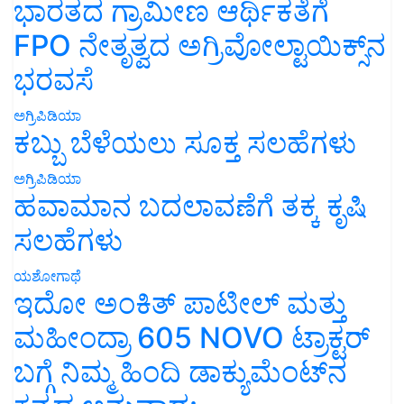
ಭಾರತದ ಗ್ರಾಮೀಣ ಆರ್ಥಿಕತೆಗೆ
FPO ನೇತೃತ್ವದ ಅಗ್ರಿವೋಲ್ಟಾಯಿಕ್ಸ್‌ನ
ಭರವಸೆ
ಅಗ್ರಿಪಿಡಿಯಾ
ಕಬ್ಬು ಬೆಳೆಯಲು ಸೂಕ್ತ ಸಲಹೆಗಳು
ಅಗ್ರಿಪಿಡಿಯಾ
ಹವಾಮಾನ ಬದಲಾವಣೆಗೆ ತಕ್ಕ ಕೃಷಿ
ಸಲಹೆಗಳು
ಯಶೋಗಾಥೆ
ಇದೋ ಅಂಕಿತ್ ಪಾಟೀಲ್ ಮತ್ತು
ಮಹೀಂದ್ರಾ 605 NOVO ಟ್ರಾಕ್ಟರ್
ಬಗ್ಗೆ ನಿಮ್ಮ ಹಿಂದಿ ಡಾಕ್ಯುಮೆಂಟ್‌ನ