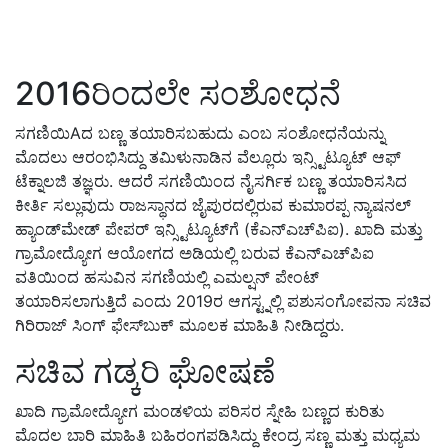
2016ರಿಂದಲೇ ಸಂಶೋಧನೆ
ಸಗಣಿಯಿAದ ಬಣ್ಣ ತಯಾರಿಸಬಹುದು ಎಂಬ ಸಂಶೋಧನೆಯನ್ನು
ಮೊದಲು ಆರಂಭಿಸಿದ್ದು ತಮಿಳುನಾಡಿನ ವೆಲ್ಲೂರು ಇನ್ಸ್ಟಿಟ್ಯೂಟ್ ಆಫ್
ಟೆಕ್ನಾಲಜಿ ತಜ್ಞರು. ಆದರೆ ಸಗಣಿಯಿಂದ ನೈಸರ್ಗಿಕ ಬಣ್ಣ ತಯಾರಿಸಸಿದ
ಕೀರ್ತಿ ಸಲ್ಲುವುದು ರಾಜಸ್ಥಾನದ ಜೈಪುರದಲ್ಲಿರುವ ಕುಮಾರಪ್ಪ ನ್ಯಾಷನಲ್
ಹ್ಯಾಂಡ್‌ಮೇಡ್ ಪೇಪರ್ ಇನ್ಸ್ಟಿಟ್ಯೂಟ್‌ಗೆ (ಕೆಎನ್‌ಎಚ್‌ಪಿಐ). ಖಾದಿ ಮತ್ತು
ಗ್ರಾಮೋದ್ಯೋಗ ಆಯೋಗದ ಅಡಿಯಲ್ಲಿ ಬರುವ ಕೆಎನ್‌ಎಚ್‌ಪಿಐ
ವತಿಯಿಂದ ಹಸುವಿನ ಸಗಣಿಯಲ್ಲಿ ಎಮಲ್ಷನ್ ಪೇಂಟ್
ತಯಾರಿಸಲಾಗುತ್ತಿದೆ ಎಂದು 2019ರ ಆಗಸ್ಟ್ನಲ್ಲಿ ಪಶುಸಂಗೋಪನಾ ಸಚಿವ
ಗಿರಿರಾಜ್ ಸಿಂಗ್ ಫೇಸ್‌ಬುಕ್ ಮೂಲಕ ಮಾಹಿತಿ ನೀಡಿದ್ದರು.
ಸಚಿವ ಗಡ್ಕರಿ ಘೋಷಣೆ
ಖಾದಿ ಗ್ರಾಮೋದ್ಯೋಗ ಮಂಡಳಿಯ ಪರಿಸರ ಸ್ನೇಹಿ ಬಣ್ಣದ ಕುರಿತು
ಮೊದಲ ಬಾರಿ ಮಾಹಿತಿ ಬಹಿರಂಗಪಡಿಸಿದ್ದು ಕೇಂದ್ರ ಸಣ್ಣ ಮತ್ತು ಮಧ್ಯಮ