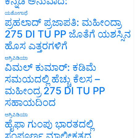
ಕನ್ನಡ ಅನುವಾದ:
ಯಶೋಗಾಥೆ
ಪ್ರಹಲಾದ್ ಪ್ರಜಾಪತಿ: ಮಹೀಂದ್ರಾ
275 DI TU PP ಜೊತೆಗೆ ಯಶಸ್ಸಿನ
ಹೊಸ ಎತ್ತರಗಳಿಗೆ
ಅಗ್ರಿಪಿಡಿಯಾ
ವಿಮಲ್ ಕುಮಾರ್: ಕಡಿಮೆ
ಸಮಯದಲ್ಲಿ ಹೆಚ್ಚು ಕೆಲಸ –
ಮಹೀಂದ್ರ 275 DI TU PP
ಸಹಾಯದಿಂದ
ಅಗ್ರಿಪಿಡಿಯಾ
ಹೈಫಾ ಗುಂಪು ಭಾರತದಲ್ಲಿ
ಸಂಪೂರ್ಣ ಮಾಲೀಕತ್ವದ