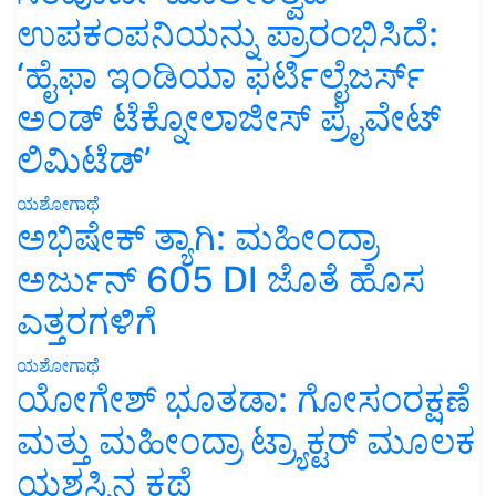
ಉಪಕಂಪನಿಯನ್ನು ಪ್ರಾರಂಭಿಸಿದೆ:
‘ಹೈಫಾ ಇಂಡಿಯಾ ಫರ್ಟಿಲೈಜರ್ಸ್
ಅಂಡ್ ಟೆಕ್ನೋಲಾಜೀಸ್ ಪ್ರೈವೇಟ್
ಲಿಮಿಟೆಡ್’
ಯಶೋಗಾಥೆ
ಅಭಿಷೇಕ್ ತ್ಯಾಗಿ: ಮಹೀಂದ್ರಾ
ಅರ್ಜುನ್ 605 DI ಜೊತೆ ಹೊಸ
ಎತ್ತರಗಳಿಗೆ
ಯಶೋಗಾಥೆ
ಯೋಗೇಶ್ ಭೂತಡಾ: ಗೋಸಂರಕ್ಷಣೆ
ಮತ್ತು ಮಹೀಂದ್ರಾ ಟ್ರ್ಯಾಕ್ಟರ್ ಮೂಲಕ
ಯಶಸ್ಸಿನ ಕಥೆ