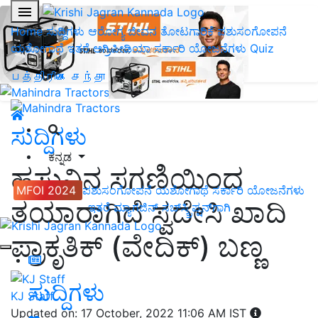
Home
ಸುದ್ದಿಗಳು
ಆರೋಗ್ಯ ಜೀವನ
ತೋಟಗಾರಿಕೆ
ಪಶುಸಂಗೋಪನೆ
ಯಶೋಗಾಥೆ
ಇತರೆ
ಅಗ್ರಿಪೀಡಿಯಾ
ಸರ್ಕಾರಿ ಯೋಜನೆಗಳು
Quiz
பத்திரிகை சந்தா
ಸುದ್ದಿಗಳು
ಕನ್ನಡ
ಹಸುವಿನ ಸಗಣಿಯಿಂದ
MFOI 2024
ಪಶುಸಂಗೋಪನೆ
ಯಶೋಗಾಥೆ
ಸರ್ಕಾರಿ ಯೋಜನೆಗಳು
ತಯಾರಾಗಿದೆ ಸ್ವದೇಸಿ ಖಾದಿ
ಇತರೆ
ಮ್ಯಾಗಜಿನ್‌ ಸಬ್‌ಸ್ಕ್ರಿಪ್ಷನ್‌ಗಾಗಿ
ಪ್ರಾಕೃತಿಕ್ (ವೇದಿಕ್) ಬಣ್ಣ
ಸುದ್ದಿಗಳು
KJ Staff
Updated on: 17 October, 2022 11:06 AM IST