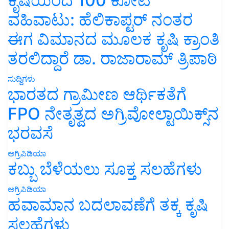
ಕೃಷಿಯಿಂದ 100 ಕೋಟಿ
ವಹಿವಾಟು: ಹೆಲಿಕಾಪ್ಟರ್ ನಂತರ
ಈಗ ವಿಮಾನದ ಮೂಲಕ ಕೃಷಿ ಕ್ರಾಂತಿ
ತರಲಿದ್ದಾರೆ ಡಾ. ರಾಜಾರಾಮ್ ತ್ರಿಪಾಠಿ
ಸುದ್ದಿಗಳು
ಭಾರತದ ಗ್ರಾಮೀಣ ಆರ್ಥಿಕತೆಗೆ
FPO ನೇತೃತ್ವದ ಅಗ್ರಿವೋಲ್ಟಾಯಿಕ್ಸ್‌ನ
ಭರವಸೆ
ಅಗ್ರಿಪಿಡಿಯಾ
ಕಬ್ಬು ಬೆಳೆಯಲು ಸೂಕ್ತ ಸಲಹೆಗಳು
ಅಗ್ರಿಪಿಡಿಯಾ
ಹವಾಮಾನ ಬದಲಾವಣೆಗೆ ತಕ್ಕ ಕೃಷಿ
ಸಲಹೆಗಳು