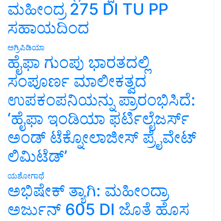
ಮಹೀಂದ್ರ 275 DI TU PP
ಸಹಾಯದಿಂದ
ಅಗ್ರಿಪಿಡಿಯಾ
ಹೈಫಾ ಗುಂಪು ಭಾರತದಲ್ಲಿ
ಸಂಪೂರ್ಣ ಮಾಲೀಕತ್ವದ
ಉಪಕಂಪನಿಯನ್ನು ಪ್ರಾರಂಭಿಸಿದೆ:
‘ಹೈಫಾ ಇಂಡಿಯಾ ಫರ್ಟಿಲೈಜರ್ಸ್
ಅಂಡ್ ಟೆಕ್ನೋಲಾಜೀಸ್ ಪ್ರೈವೇಟ್
ಲಿಮಿಟೆಡ್’
ಯಶೋಗಾಥೆ
ಅಭಿಷೇಕ್ ತ್ಯಾಗಿ: ಮಹೀಂದ್ರಾ
ಅರ್ಜುನ್ 605 DI ಜೊತೆ ಹೊಸ