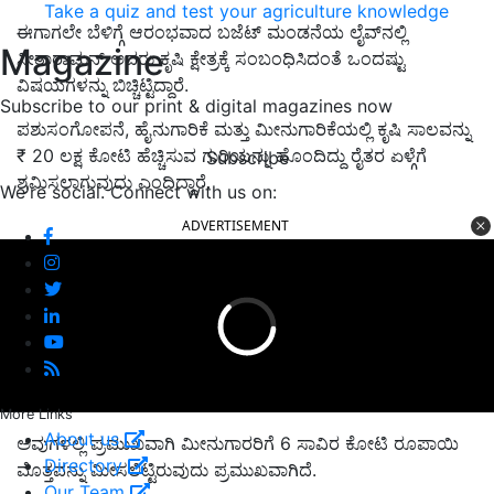
Take a quiz and test your agriculture knowledge
ಈಗಾಗಲೇ ಬೆಳಿಗ್ಗೆ ಆರಂಭವಾದ ಬಜೆಟ್‌ ಮಂಡನೆಯ ಲೈವ್‌ನಲ್ಲಿ
Magazine
ಸೀತಾರಾಮನ್‌ ಅವರು ಕೃಷಿ ಕ್ಷೇತ್ರಕ್ಕೆ ಸಂಬಂಧಿಸಿದಂತೆ ಒಂದಷ್ಟು
ವಿಷಯಗಳನ್ನು ಬಿಚ್ಚಿಟ್ಟಿದ್ದಾರೆ.
Subscribe to our print & digital magazines now
ಪಶುಸಂಗೋಪನೆ, ಹೈನುಗಾರಿಕೆ ಮತ್ತು ಮೀನುಗಾರಿಕೆಯಲ್ಲಿ ಕೃಷಿ ಸಾಲವನ್ನು
₹ 20 ಲಕ್ಷ ಕೋಟಿ ಹೆಚ್ಚಿಸುವ ಗುರಿಯನ್ನು ಹೊಂದಿದ್ದು ರೈತರ ಏಳ್ಗೆಗೆ
Subscribe
ಶ್ರಮಿಸಲಾಗುವುದು ಎಂದಿದ್ದಾರೆ.
We're social. Connect with us on:
ADVERTISEMENT
More Links
About us
ಅವುಗಳಲ್ಲಿ ಪ್ರಮುಖವಾಗಿ ಮೀನುಗಾರರಿಗೆ 6 ಸಾವಿರ ಕೋಟಿ ರೂಪಾಯಿ
Directory
ಮೊತ್ತವನ್ನು ಮೀಸಲಿಟ್ಟಿರುವುದು ಪ್ರಮುಖವಾಗಿದೆ.
Our Team