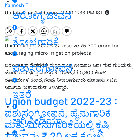
Kalmesh T
ಆರೋಗ್ಯ ಜೀವನ
Updated on: 1 February, 2023 2:38 PM IST
ತೋಟಗಾರಿಕೆ
Union budget 2022-23: Reserve ₹5,300 crore for
encouraging micro irrigation projects
ಪಶುಸಂಗೋಪನೆ
ಬರಪೀಡಿತ ಪ್ರದೇಶಗಳಲ್ಲಿ ಸುಸ್ಥಿರ ಸೂಕ್ಷ್ಮ ನೀರಾವರಿ ಒದಗಿಸುವ ಗುರಿಯನ್ನು
ಹೊಂದಿರುವ ಭದ್ರಾ ಮೇಲ್ಡಂಡೆ ಯೋಜನೆಗೆ 5,300 ಕೋಟಿ
ರೂಪಾಯಿಗಳ ಕೇಂದ್ರ ನೆರವು ನೀಡಲಾಗುವುದು
ಹಣಕಾಸು ಸಚಿವೆ
ನಿರ್ಮಲಾ ಸೀತಾರಾಮನ್‌ ತಿಳಿಸಿದ್ದಾರೆ.
ಇತರೆ
Union budget 2022-23 :
ಪಶುಸಂಗೋಪನೆ, ಹೈನುಗಾರಿಕೆ
ಅಗ್ರಿಪೀಡಿಯಾ
ಮತ್ತು ಮೀನುಗಾರಿಕೆಯಲ್ಲಿ ಕೃಷಿ
ಸಾಲವನ್ನು ₹ 20 ಲಕ್ಷ ಕೋಟಿ