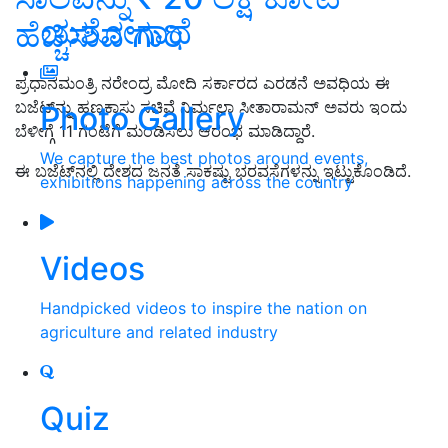
ಯಶೋಗಾಥೆ
ಹೆಚ್ಚಿಸುವ ಗುರಿ
ಪ್ರಧಾನಮಂತ್ರಿ ನರೇಂದ್ರ ಮೋದಿ ಸರ್ಕಾರದ ಎರಡನೆ ಅವಧಿಯ ಈ
ಬಜೆಟ್‌ನ್ನು ಹಣಕಾಸು ಸಚಿವೆ ನಿರ್ಮಲಾ ಸೀತಾರಾಮನ್‌ ಅವರು ಇಂದು
Photo Gallery
ಬೆಳೀಗ್ಗೆ 11 ಗಂಟೆಗೆ ಮಂಡಿಸಲು ಆರಂಭ ಮಾಡಿದ್ದಾರೆ.
We capture the best photos around events,
ಈ ಬಜೆಟ್‌ನಲ್ಲಿ ದೇಶದ ಜನತೆ ಸಾಕಷ್ಟು ಭರವಸೆಗಳನ್ನು ಇಟ್ಟುಕೊಂಡಿದೆ.
exhibitions happening across the country
Videos
Handpicked videos to inspire the nation on
agriculture and related industry
Quiz