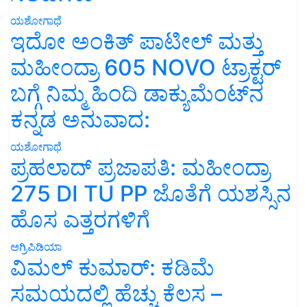
ಯಶೋಗಾಥೆ
ಇದೋ ಅಂಕಿತ್ ಪಾಟೀಲ್ ಮತ್ತು
ಮಹೀಂದ್ರಾ 605 NOVO ಟ್ರಾಕ್ಟರ್
ಬಗ್ಗೆ ನಿಮ್ಮ ಹಿಂದಿ ಡಾಕ್ಯುಮೆಂಟ್‌ನ
ಕನ್ನಡ ಅನುವಾದ:
ಯಶೋಗಾಥೆ
ಪ್ರಹಲಾದ್ ಪ್ರಜಾಪತಿ: ಮಹೀಂದ್ರಾ
275 DI TU PP ಜೊತೆಗೆ ಯಶಸ್ಸಿನ
ಹೊಸ ಎತ್ತರಗಳಿಗೆ
ಅಗ್ರಿಪಿಡಿಯಾ
ವಿಮಲ್ ಕುಮಾರ್: ಕಡಿಮೆ
ಸಮಯದಲ್ಲಿ ಹೆಚ್ಚು ಕೆಲಸ –