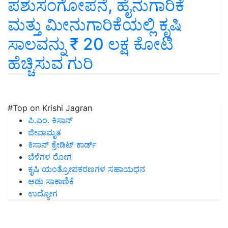
ಪಶುಸಂಗೋಪನೆ, ಹೈನುಗಾರಿಕೆ
ಮತ್ತು ಮೀನುಗಾರಿಕೆಯಲ್ಲಿ ಕೃಷಿ
ಸಾಲವನ್ನು ₹ 20 ಲಕ್ಷ ಕೋಟಿ
ಹೆಚ್ಚಿಸುವ ಗುರಿ
#Top on Krishi Jagran
ಪಿ.ಎಂ. ಕಿಸಾನ್
ಜೀವಾಮೃತ
ಕಿಸಾನ್ ಕ್ರೇಡಿಟ್ ಕಾರ್ಡ್
ಬೆಳೆಗಳ ರೋಗ
ಕೃಷಿ ಯಂತ್ರೋಪಕರಣಗಳ ಸಹಾಯಧನ
ಆಡು ಸಾಕಾಣಿಕೆ
ಉದ್ಯೋಗ