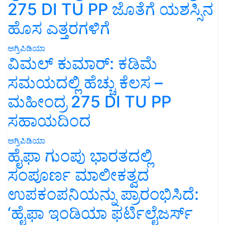
275 DI TU PP ಜೊತೆಗೆ ಯಶಸ್ಸಿನ
ಹೊಸ ಎತ್ತರಗಳಿಗೆ
ಅಗ್ರಿಪಿಡಿಯಾ
ವಿಮಲ್ ಕುಮಾರ್: ಕಡಿಮೆ
ಸಮಯದಲ್ಲಿ ಹೆಚ್ಚು ಕೆಲಸ –
ಮಹೀಂದ್ರ 275 DI TU PP
ಸಹಾಯದಿಂದ
ಅಗ್ರಿಪಿಡಿಯಾ
ಹೈಫಾ ಗುಂಪು ಭಾರತದಲ್ಲಿ
ಸಂಪೂರ್ಣ ಮಾಲೀಕತ್ವದ
ಉಪಕಂಪನಿಯನ್ನು ಪ್ರಾರಂಭಿಸಿದೆ:
‘ಹೈಫಾ ಇಂಡಿಯಾ ಫರ್ಟಿಲೈಜರ್ಸ್