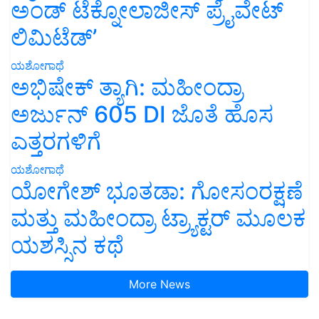
ಅಂಡ್ ಟೆಕ್ನೋಲಾಜೀಸ್ ಪ್ರೈವೇಟ್
ಲಿಮಿಟೆಡ್’
ಯಶೋಗಾಥೆ
ಅಭಿಷೇಕ್ ತ್ಯಾಗಿ: ಮಹೀಂದ್ರಾ
ಅರ್ಜುನ್ 605 DI ಜೊತೆ ಹೊಸ
ಎತ್ತರಗಳಿಗೆ
ಯಶೋಗಾಥೆ
ಯೋಗೇಶ್ ಭೂತಡಾ: ಗೋಸಂರಕ್ಷಣೆ
ಮತ್ತು ಮಹೀಂದ್ರಾ ಟ್ರ್ಯಾಕ್ಟರ್ ಮೂಲಕ
ಯಶಸ್ಸಿನ ಕಥೆ
More News