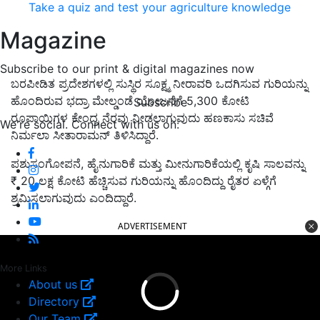
Take a quiz and test your agriculture knowledge
Magazine
Subscribe to our print & digital magazines now
ಬರಪೀಡಿತ ಪ್ರದೇಶಗಳಲ್ಲಿ ಸುಸ್ಥಿರ ಸೂಕ್ಷ್ಮ ನೀರಾವರಿ ಒದಗಿಸುವ ಗುರಿಯನ್ನು
ಹೊಂದಿರುವ ಭದ್ರಾ ಮೇಲ್ಡಂಡೆ ಯೋಜನೆಗೆ 5,300 ಕೋಟಿ
Subscribe
ರೂಪಾಯಿಗಳ ಕೇಂದ್ರ ನೆರವು ನೀಡಲಾಗುವುದು
ಹಣಕಾಸು ಸಚಿವೆ
We're social. Connect with us on:
ನಿರ್ಮಲಾ ಸೀತಾರಾಮನ್‌ ತಿಳಿಸಿದ್ದಾರೆ.
ಪಶುಸಂಗೋಪನೆ, ಹೈನುಗಾರಿಕೆ ಮತ್ತು ಮೀನುಗಾರಿಕೆಯಲ್ಲಿ ಕೃಷಿ ಸಾಲವನ್ನು
₹ 20 ಲಕ್ಷ ಕೋಟಿ ಹೆಚ್ಚಿಸುವ ಗುರಿಯನ್ನು ಹೊಂದಿದ್ದು ರೈತರ ಏಳ್ಗೆಗೆ
ಶ್ರಮಿಸಲಾಗುವುದು ಎಂದಿದ್ದಾರೆ.
ADVERTISEMENT
More Links
About us
Directory
Our Team