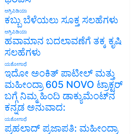
ಅಗ್ರಿಪಿಡಿಯಾ
ಕಬ್ಬು ಬೆಳೆಯಲು ಸೂಕ್ತ ಸಲಹೆಗಳು
ಅಗ್ರಿಪಿಡಿಯಾ
ಹವಾಮಾನ ಬದಲಾವಣೆಗೆ ತಕ್ಕ ಕೃಷಿ
ಸಲಹೆಗಳು
ಯಶೋಗಾಥೆ
ಇದೋ ಅಂಕಿತ್ ಪಾಟೀಲ್ ಮತ್ತು
ಮಹೀಂದ್ರಾ 605 NOVO ಟ್ರಾಕ್ಟರ್
ಬಗ್ಗೆ ನಿಮ್ಮ ಹಿಂದಿ ಡಾಕ್ಯುಮೆಂಟ್‌ನ
ಕನ್ನಡ ಅನುವಾದ:
ಯಶೋಗಾಥೆ
ಪ್ರಹಲಾದ್ ಪ್ರಜಾಪತಿ: ಮಹೀಂದ್ರಾ