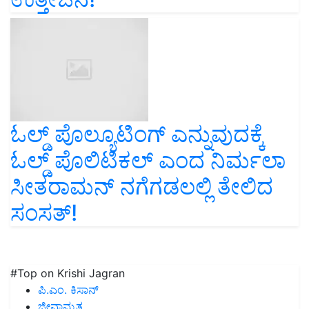
ಓಲ್ಡ್‌ ಪೊಲ್ಯೂಟಿಂಗ್‌ ಎನ್ನುವುದಕ್ಕೆ
ಓಲ್ಡ್‌ ಪೊಲಿಟಿಕಲ್‌ ಎಂದ ನಿರ್ಮಲಾ
ಸೀತರಾಮನ್‌ ನಗೆಗಡಲಲ್ಲಿ ತೇಲಿದ
ಸಂಸತ್!
#Top on Krishi Jagran
ಪಿ.ಎಂ. ಕಿಸಾನ್
ಜೀವಾಮೃತ