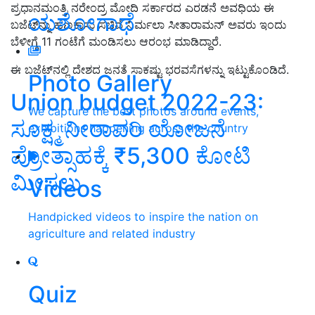
ಪ್ರಧಾನಮಂತ್ರಿ ನರೇಂದ್ರ ಮೋದಿ ಸರ್ಕಾರದ ಎರಡನೆ ಅವಧಿಯ ಈ
ಯಶೋಗಾಥೆ
ಬಜೆಟ್‌ನ್ನು ಹಣಕಾಸು ಸಚಿವೆ ನಿರ್ಮಲಾ ಸೀತಾರಾಮನ್‌ ಅವರು ಇಂದು
ಬೆಳೀಗ್ಗೆ 11 ಗಂಟೆಗೆ ಮಂಡಿಸಲು ಆರಂಭ ಮಾಡಿದ್ದಾರೆ.
ಈ ಬಜೆಟ್‌ನಲ್ಲಿ ದೇಶದ ಜನತೆ ಸಾಕಷ್ಟು ಭರವಸೆಗಳನ್ನು ಇಟ್ಟುಕೊಂಡಿದೆ.
Photo Gallery
Union budget 2022-23:
We capture the best photos around events,
ಸೂಕ್ಷ್ಮ ನೀರಾವರಿ ಯೋಜನೆ
exhibitions happening across the country
ಪ್ರೋತ್ಸಾಹಕ್ಕೆ ₹5,300 ಕೋಟಿ
ಮೀಸಲು
Videos
Handpicked videos to inspire the nation on
agriculture and related industry
Quiz