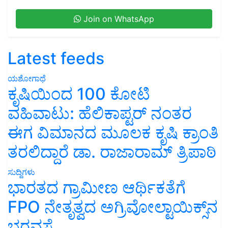
Join on WhatsApp
Latest feeds
ಯಶೋಗಾಥೆ
ಕೃಷಿಯಿಂದ 100 ಕೋಟಿ
ವಹಿವಾಟು: ಹೆಲಿಕಾಪ್ಟರ್ ನಂತರ
ಈಗ ವಿಮಾನದ ಮೂಲಕ ಕೃಷಿ ಕ್ರಾಂತಿ
ತರಲಿದ್ದಾರೆ ಡಾ. ರಾಜಾರಾಮ್ ತ್ರಿಪಾಠಿ
ಸುದ್ದಿಗಳು
ಭಾರತದ ಗ್ರಾಮೀಣ ಆರ್ಥಿಕತೆಗೆ
FPO ನೇತೃತ್ವದ ಅಗ್ರಿವೋಲ್ಟಾಯಿಕ್ಸ್‌ನ
ಭರವಸೆ