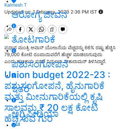
Kalmesh T
ಆರೋಗ್ಯ ಜೀವನ
Updated on: 1 February, 2023 2:36 PM IST
ತೋಟಗಾರಿಕೆ
ಪ್ರಧಾನ ಮಂತ್ರಿ ಆವಾಸ್ ಯೋಜನೆಯ ವೆಚ್ಚವನ್ನು 66% ರಷ್ಟು ಹೆಚ್ಚಿಸಿ
79,000 ಕೋಟಿ ರೂಪಾಯಿವರೆಗೆ ಹೆಚ್ಚಳ ಮಾಡಲಾಗುವುದು
ಪಶುಸಂಗೋಪನೆ
ಎಂದು ಹಣಕಾಸು ಸಚಿವೆ ನಿರ್ಮಲಾ ಸೀತಾರಾಮನ್‌ ತಿಳಿಸಿದ್ದಾರೆ.
Union budget 2022-23 :
ಪಶುಸಂಗೋಪನೆ, ಹೈನುಗಾರಿಕೆ
ಇತರೆ
ಮತ್ತು ಮೀನುಗಾರಿಕೆಯಲ್ಲಿ ಕೃಷಿ
ಸಾಲವನ್ನು ₹ 20 ಲಕ್ಷ ಕೋಟಿ
ಅಗ್ರಿಪೀಡಿಯಾ
ಹೆಚ್ಚಿಸುವ ಗುರಿ