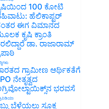
ೃಷಿಯಿಂದ 100 ಕೋಟಿ
ಹಿವಾಟು: ಹೆಲಿಕಾಪ್ಟರ್
ಂತರ ಈಗ ವಿಮಾನದ
ೂಲಕ ಕೃಷಿ ಕ್ರಾಂತಿ
ರಲಿದ್ದಾರೆ ಡಾ. ರಾಜಾರಾಮ್
್ರಿಪಾಠಿ
್ದಿಗಳು
ಾರತದ ಗ್ರಾಮೀಣ ಆರ್ಥಿಕತೆಗೆ
PO ನೇತೃತ್ವದ
ಗ್ರಿವೋಲ್ಟಾಯಿಕ್ಸ್‌ನ ಭರವಸೆ
್ರಿಪಿಡಿಯಾ
ಬ್ಬು ಬೆಳೆಯಲು ಸೂಕ್ತ