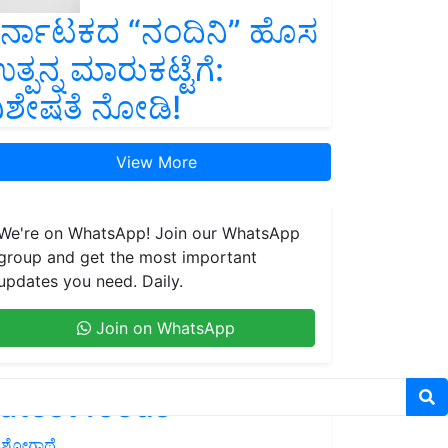
ರ್ನಾಟಕದ “ನಂದಿನಿ” ಹೊಸ
ತ್ಪನ್ನ ಮಾರುಕಟ್ಟೆಗೆ:
ಿಶೇಷತೆ ನೋಡಿ!
View More
We're on WhatsApp! Join our WhatsApp
group and get the most important
updates you need. Daily.
Join on WhatsApp
atest feeds
ಶೋಗಾಥೆ