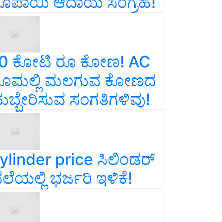
ೂಪಾಯಿ ಆದಾಯ ಸಂಗ್ರಹ!
0 ಕೋಟಿ ರೂ ಕೋಣ! AC
ೂಮಲ್ಲಿ ಮಲಗುವ ಕೋಣದ
ುಬ್ಬೇರಿಸುವ ಸಂಗತಿಗಳಿವು!
ylinder price ಸಿಲಿಂಡರ್‌
ೆಲೆಯಲ್ಲಿ ಭರ್ಜರಿ ಇಳಿಕೆ!