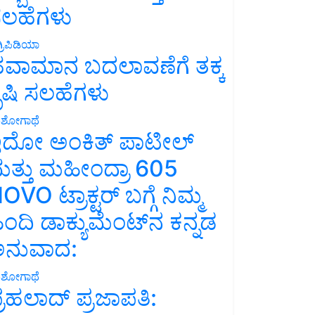
ಲಹೆಗಳು
್ರಿಪಿಡಿಯಾ
ವಾಮಾನ ಬದಲಾವಣೆಗೆ ತಕ್ಕ
ೃಷಿ ಸಲಹೆಗಳು
ಶೋಗಾಥೆ
ದೋ ಅಂಕಿತ್ ಪಾಟೀಲ್
ತ್ತು ಮಹೀಂದ್ರಾ 605
OVO ಟ್ರಾಕ್ಟರ್ ಬಗ್ಗೆ ನಿಮ್ಮ
ಿಂದಿ ಡಾಕ್ಯುಮೆಂಟ್‌ನ ಕನ್ನಡ
ನುವಾದ:
ಶೋಗಾಥೆ
್ರಹಲಾದ್ ಪ್ರಜಾಪತಿ: