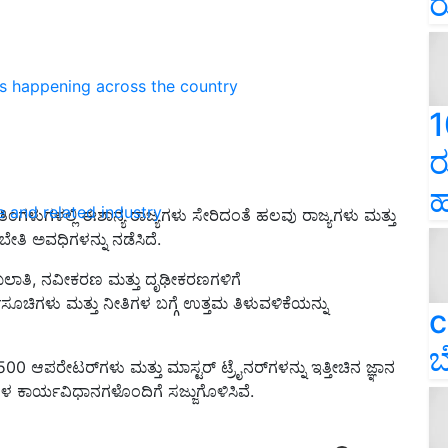
ರ
ns happening across the country
1
ರ
ಹ
e and related industry
ಗಳುಗಳಲ್ಲಿ ಈಶಾನ್ಯ ರಾಜ್ಯಗಳು ಸೇರಿದಂತೆ ಹಲವು ರಾಜ್ಯಗಳು ಮತ್ತು
ೇತಿ ಅವಧಿಗಳನ್ನು ನಡೆಸಿದೆ.
ದಾಖಲಾತಿ, ನವೀಕರಣ ಮತ್ತು ದೃಢೀಕರಣಗಳಿಗೆ
ಸೂಚಿಗಳು ಮತ್ತು ನೀತಿಗಳ ಬಗ್ಗೆ ಉತ್ತಮ ತಿಳುವಳಿಕೆಯನ್ನು
c
ಬ
ಪರೇಟರ್‌ಗಳು ಮತ್ತು ಮಾಸ್ಟರ್ ಟ್ರೈನರ್‌ಗಳನ್ನು ಇತ್ತೀಚಿನ ಜ್ಞಾನ
ಗಳ ಕಾರ್ಯವಿಧಾನಗಳೊಂದಿಗೆ ಸಜ್ಜುಗೊಳಿಸಿವೆ.
ERTISEMENT