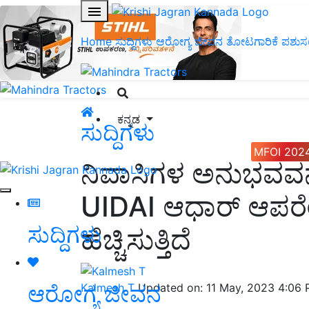
Home
ಸುದ್ದಿಗಳು
ಆರೋಗ್ಯ ಜೀವನ
ತೋಟಗಾರಿಕೆ
ಪಶುಸ
ಕನ್ನಡ
ಸುದ್ದಿಗಳು
MFOI 202
ನಿವಾಸಿಗಳ ಅನುಭವವನ್ನ
UIDAI ಆಧಾರ್ ಆಪರೇಟ
ಸುದ್ದಿಗಳು
ಹೆಚ್ಚಿಸುತ್ತಿದೆ
ಆರೋಗ್ಯ ಜೀವನ
Kalmesh T
Updated on: 11 May, 2023 4:06