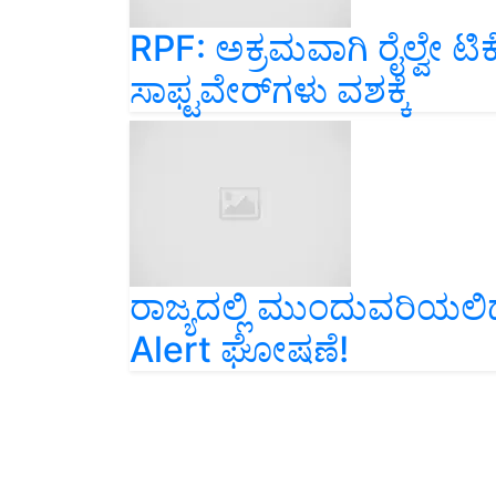
RPF: ಅಕ್ರಮವಾಗಿ ರೈಲ್ವೇ ಟಿಕೆಟ
ಸಾಫ್ಟವೇರ್‌ಗಳು ವಶಕ್ಕೆ
ರಾಜ್ಯದಲ್ಲಿ ಮುಂದುವರಿಯಲಿದೆ
Alert ಘೋಷಣೆ!