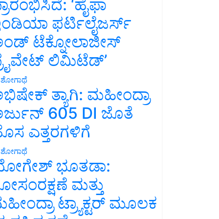
್ರಾರಂಭಿಸಿದೆ: ‘ಹೈಫಾ
ಂಡಿಯಾ ಫರ್ಟಿಲೈಜರ್ಸ್
ಂಡ್ ಟೆಕ್ನೋಲಾಜೀಸ್
್ರೈವೇಟ್ ಲಿಮಿಟೆಡ್’
ಶೋಗಾಥೆ
ಭಿಷೇಕ್ ತ್ಯಾಗಿ: ಮಹೀಂದ್ರಾ
ರ್ಜುನ್ 605 DI ಜೊತೆ
ೊಸ ಎತ್ತರಗಳಿಗೆ
ಶೋಗಾಥೆ
ೋಗೇಶ್ ಭೂತಡಾ:
ೋಸಂರಕ್ಷಣೆ ಮತ್ತು
ಹೀಂದ್ರಾ ಟ್ರ್ಯಾಕ್ಟರ್ ಮೂಲಕ