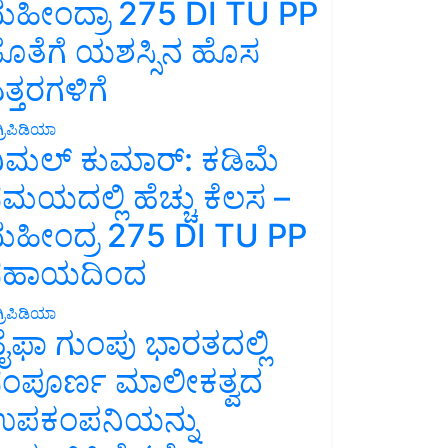
ಹೀಂದ್ರಾ 275 DI TU PP
ೊತೆಗೆ ಯಶಸ್ಸಿನ ಹೊಸ
ತ್ತರಗಳಿಗೆ
್ರಿಪಿಡಿಯಾ
ಿಮಲ್ ಕುಮಾರ್: ಕಡಿಮೆ
ಮಯದಲ್ಲಿ ಹೆಚ್ಚು ಕೆಲಸ –
ಹೀಂದ್ರ 275 DI TU PP
ಸಹಾಯದಿಂದ
್ರಿಪಿಡಿಯಾ
ೈಫಾ ಗುಂಪು ಭಾರತದಲ್ಲಿ
ಂಪೂರ್ಣ ಮಾಲೀಕತ್ವದ
ಪಕಂಪನಿಯನ್ನು