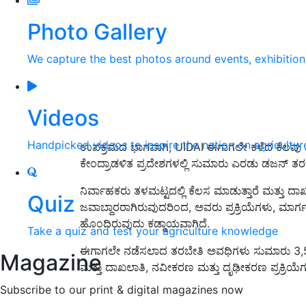
Photo Gallery
We capture the best photos around events, exhibitio
Videos
Handpicked videos to inspire the nation on agricultur
ಉಪಕ್ರಮದ ಭಾಗವಾಗಿ, UIDAI ಈಗಾಗಲೇ ಕಳೆದ ಕೆಲವು ತಿಂ
ಕೇಂದ್ರಾಡಳಿತ ಪ್ರದೇಶಗಳಲ್ಲಿ ಸುಮಾರು ಎರಡು ಡಜನ್ ತರಬ
ನಿರ್ವಾಹಕರು ತಳಮಟ್ಟದಲ್ಲಿ ಕೆಲಸ ಮಾಡುತ್ತಾರೆ ಮತ್ತು 
Quiz
ಜವಾಬ್ದಾರರಾಗಿರುವುದರಿಂದ, ಅವರು ಪ್ರಕ್ರಿಯೆಗಳು, ಮಾರ್ಗ
ಹೊಂದಿರುವುದು ಕಡ್ಡಾಯವಾಗಿದೆ.
Take a quiz and test your agriculture knowledge
ಈಗಾಗಲೇ ನಡೆಸಲಾದ ತರಬೇತಿ ಅವಧಿಗಳು ಸುಮಾರು 3,500 ಆ
Magazine
ಮತ್ತು ದಾಖಲಾತಿ, ನವೀಕರಣ ಮತ್ತು ದೃಢೀಕರಣ ಪ್ರಕ್ರಿಯೆ
Subscribe to our print & digital magazines now
ADV