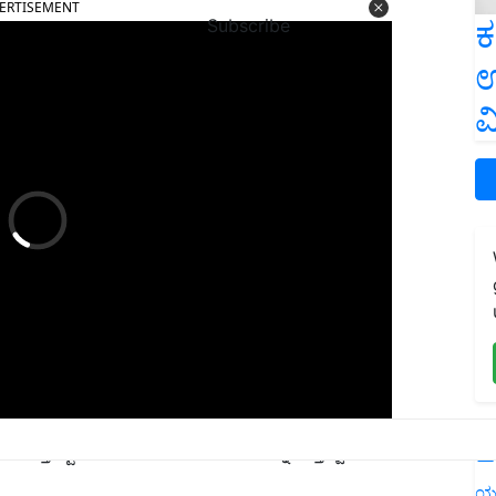
ಕ
Subscribe
ಉ
ವ
ು ಮತ್ತು ಸ್ವಾಧೀನಪಡಿಸಿಕೊಂಡ ಮಾಹಿತಿಯನ್ನು ಮತ್ತಷ್ಟು
L
ಯ
ಂದ್ರಾಡಳಿತ ಪ್ರದೇಶಗಳಾದ್ಯಂತ UIDAI ಯಿಂದ 100 ಕ್ಕೂ ಹೆಚ್ಚು ಪೂರ್ಣ