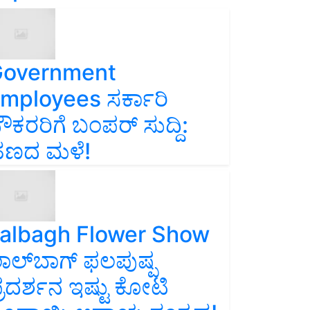
overnment
mployees ಸರ್ಕಾರಿ
ೌಕರರಿಗೆ ಬಂಪರ್‌ ಸುದ್ದಿ:
ಣದ ಮಳೆ!
albagh Flower Show
ಾಲ್‌ಬಾಗ್ ಫಲಪುಷ್ಪ
್ರದರ್ಶನ ಇಷ್ಟು ಕೋಟಿ