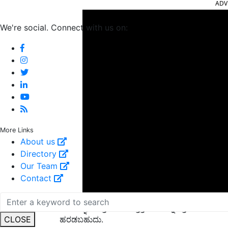
We're social. Connect with us on:
More Links
About us
Directory
Our Team
Contact
ಅವರು ಜ್ಞಾನ ಪ್ರಸರಣದ ಪ್ರಕ್ರಿಯೆಯನ್ನು ಪ್ರಾರಂಭಿಸಬಹುದ
ಹರಡಬಹುದು.
CLOSE
ಅಲ್ಲದೆ, ಪ್ರಸ್ತುತ ವರ್ಷದಲ್ಲಿ ಎಲ್ಲಾ ರಾಜ್ಯಗಳು ಮತ್ತು ಕೇ