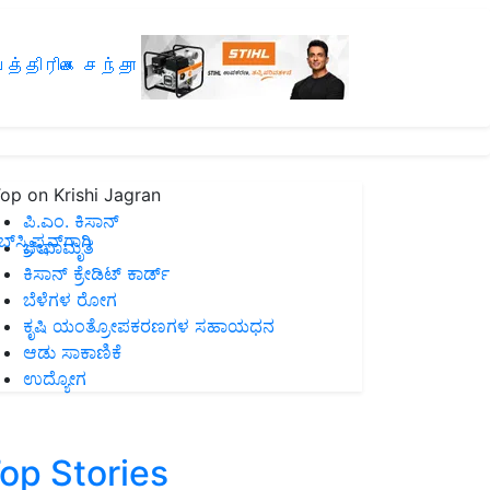
த்திரிகை சந்தா
op on Krishi Jagran
ಪಿ.ಎಂ. ಕಿಸಾನ್
ಸ್ಕ್ರಿಪ್ಷನ್‌ಗಾಗಿ
ಜೀವಾಮೃತ
ಕಿಸಾನ್ ಕ್ರೇಡಿಟ್ ಕಾರ್ಡ್
ಬೆಳೆಗಳ ರೋಗ
ಕೃಷಿ ಯಂತ್ರೋಪಕರಣಗಳ ಸಹಾಯಧನ
ಆಡು ಸಾಕಾಣಿಕೆ
ಉದ್ಯೋಗ
op Stories