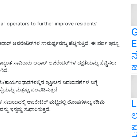
ar operators to further improve residents’
G
E
ಾರ್ ಆಪರೇಟರ್‌ಗಳ ಸಾಮರ್ಥ್ಯವನ್ನು ಹೆಚ್ಚಿಸುತ್ತಿದೆ. ಈ ವರ್ಷ ಇನ್ನೂ
ನ
ದ್ಯಂತ ಸಾವಿರಾರು ಆಧಾರ್ ಆಪರೇಟರ್‌ಗಳ ದಕ್ಷತೆಯನ್ನು ಹೆಚ್ಚಿಸಲು
ಹ
ಸಿದೆ.
ು/ಕಾರ್ಯವಿಧಾನಗಳಲ್ಲಿನ ಇತ್ತೀಚಿನ ಬದಲಾವಣೆಗಳ ಬಗ್ಗೆ
ಯನ್ನು ಮತ್ತಷ್ಟು ಬಲಪಡಿಸುತ್ತದೆ
L
ಳ ಸಮಯದಲ್ಲಿ ಆಪರೇಟರ್ ಮಟ್ಟದಲ್ಲಿ ದೋಷಗಳನ್ನು ಕಡಿಮೆ
ು ಇನ್ನಷ್ಟು ಸುಧಾರಿಸುತ್ತದೆ.
ಲ
ಪ