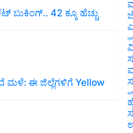
ಮ
್‌ ಬುಕಿಂಗ್‌.. 42 ಕ್ಕೂ ಹೆಚ್ಚು
ಜ
ಎ
ಅಗ
ವ
ಸ
ಮ
 ಮಳೆ: ಈ ಜಿಲ್ಲೆಗಳಿಗೆ Yellow
ಅಗ
ಹ
ಸ
ಉ