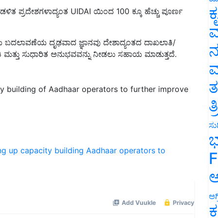
ಕ
ವ
ನೆಯ ಬದಲಾವಣೆಯ ದೃಢವಾದ ಜ್ಞಾನವು ದೇಶಾದ್ಯಂತದ ದಾಖಲಾತಿ/
ಭೂತಿ ಮತ್ತು ಸುಧಾರಿತ ಅನುಭವವನ್ನು ನೀಡಲು ಸಹಾಯ ಮಾಡುತ್ತದೆ.
ನ
ಮ
y building of Aadhaar operators to further improve
ತ
ತ
ಸುದ
ಭ
ng up capacity building
Aadhaar operators to
F
ಅ
ಅಗ
ಕ