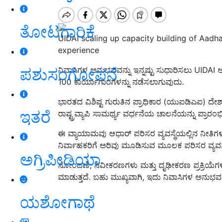
ತೋಟಗಾರಿಕೆ
UIDAI scaling up capacity building of Aadha
experience
ಪಶುಸಂಗೋಪನೆ
ನಿವಾಸಿಗಳ ಅನುಭವವನ್ನು ಇನ್ನಷ್ಟು ಸುಧಾರಿಸಲು UIDAI ಆಧ
100 ಕಾರ್ಯಾಗಾರಗಳನ್ನು ನಡೆಸಲಾಗುವುದು.
ಭಾರತದ ವಿಶಿಷ್ಟ ಗುರುತಿನ ಪ್ರಾಧಿಕಾರ (ಯುಐಡಿಎಐ) ದೇಶಾ
ಇತರೆ
ರಾಷ್ಟ್ರವ್ಯಾಪಿ ಸಾಮರ್ಥ್ಯ ವರ್ಧನೆಯ ಚಾಲನೆಯನ್ನು ಪ್ರಾರಂಭಿ
ಈ ವ್ಯಾಯಾಮವು ಆಧಾರ್ ಪರಿಸರ ವ್ಯವಸ್ಥೆಯಲ್ಲಿನ ನೀತಿಗಳ
ನಿರ್ವಾಹಕರಿಗೆ ಅರಿವು ಮೂಡಿಸುವ ಮೂಲಕ ಪರಿಸರ ವ್ಯವಸ್ಥೆ
ಅಗ್ರಿಪೀಡಿಯಾ
ನೋಂದಣಿ, ನವೀಕರಣಗಳು ಮತ್ತು ದೃಢೀಕರಣ ಪ್ರಕ್ರಿಯೆಗ
ಮಾಡುತ್ತದೆ. ಬಹು ಮುಖ್ಯವಾಗಿ, ಇದು ನಿವಾಸಿಗಳ ಅನುಭವವನ್ನ
ಯಶೋಗಾಥೆ