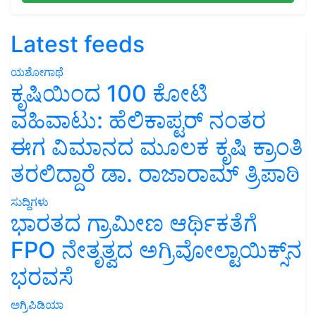
Latest feeds
ಯಶೋಗಾಥೆ
ಕೃಷಿಯಿಂದ 100 ಕೋಟಿ
ವಹಿವಾಟು: ಹೆಲಿಕಾಪ್ಟರ್ ನಂತರ
ಈಗ ವಿಮಾನದ ಮೂಲಕ ಕೃಷಿ ಕ್ರಾಂತಿ
ತರಲಿದ್ದಾರೆ ಡಾ. ರಾಜಾರಾಮ್ ತ್ರಿಪಾಠಿ
ಸುದ್ದಿಗಳು
ಭಾರತದ ಗ್ರಾಮೀಣ ಆರ್ಥಿಕತೆಗೆ
FPO ನೇತೃತ್ವದ ಅಗ್ರಿವೋಲ್ಟಾಯಿಕ್ಸ್‌ನ
ಭರವಸೆ
ಅಗ್ರಿಪಿಡಿಯಾ