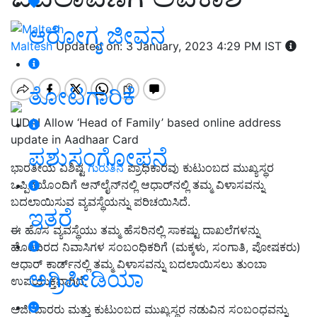
ಆರೋಗ್ಯ ಜೀವನ
Maltesh
Updated on: 3 January, 2023 4:29 PM IST
ತೋಟಗಾರಿಕೆ
UIDAI Allow ‘Head of Family’ based online address
update in Aadhaar Card
ಪಶುಸಂಗೋಪನೆ
ಭಾರತೀಯ ವಿಶಿಷ್ಟ
ಗುರುತಿನ
ಪ್ರಾಧಿಕಾರವು ಕುಟುಂಬದ ಮುಖ್ಯಸ್ಥರ
ಒಪ್ಪಿಗೆಯೊಂದಿಗೆ ಆನ್‌ಲೈನ್‌ನಲ್ಲಿ ಆಧಾರ್‌ನಲ್ಲಿ ತಮ್ಮ ವಿಳಾಸವನ್ನು
ಬದಲಾಯಿಸುವ ವ್ಯವಸ್ಥೆಯನ್ನು ಪರಿಚಯಿಸಿದೆ.
ಇತರೆ
ಈ ಹೊಸ ವ್ಯವಸ್ಥೆಯು ತಮ್ಮ ಹೆಸರಿನಲ್ಲಿ ಸಾಕಷ್ಟು ದಾಖಲೆಗಳನ್ನು
ಹೊಂದಿರದ ನಿವಾಸಿಗಳ ಸಂಬಂಧಿಕರಿಗೆ (ಮಕ್ಕಳು, ಸಂಗಾತಿ, ಪೋಷಕರು)
ಆಧಾರ್ ಕಾರ್ಡ್‌ನಲ್ಲಿ ತಮ್ಮ ವಿಳಾಸವನ್ನು ಬದಲಾಯಿಸಲು ತುಂಬಾ
ಅಗ್ರಿಪೀಡಿಯಾ
ಉಪಯುಕ್ತವಾಗಿದೆ.
ಅರ್ಜಿದಾರರು ಮತ್ತು ಕುಟುಂಬದ ಮುಖ್ಯಸ್ಥರ ನಡುವಿನ ಸಂಬಂಧವನ್ನು