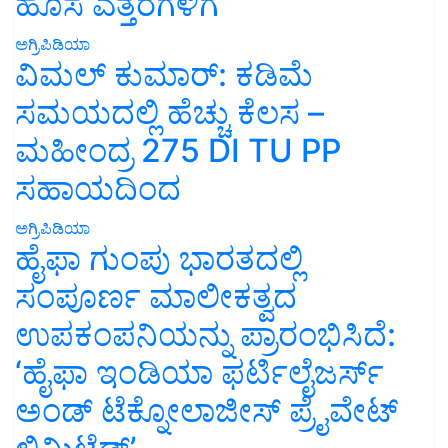
ಹೊಸ ಎತ್ತರಗಳಿಗೆ
ಅಗ್ರಿಪಿಡಿಯಾ
ವಿಮಲ್ ಕುಮಾರ್: ಕಡಿಮೆ
ಸಮಯದಲ್ಲಿ ಹೆಚ್ಚು ಕೆಲಸ –
ಮಹೀಂದ್ರ 275 DI TU PP
ಸಹಾಯದಿಂದ
ಅಗ್ರಿಪಿಡಿಯಾ
ಹೈಫಾ ಗುಂಪು ಭಾರತದಲ್ಲಿ
ಸಂಪೂರ್ಣ ಮಾಲೀಕತ್ವದ
ಉಪಕಂಪನಿಯನ್ನು ಪ್ರಾರಂಭಿಸಿದೆ:
‘ಹೈಫಾ ಇಂಡಿಯಾ ಫರ್ಟಿಲೈಜರ್ಸ್
ಅಂಡ್ ಟೆಕ್ನೋಲಾಜೀಸ್ ಪ್ರೈವೇಟ್