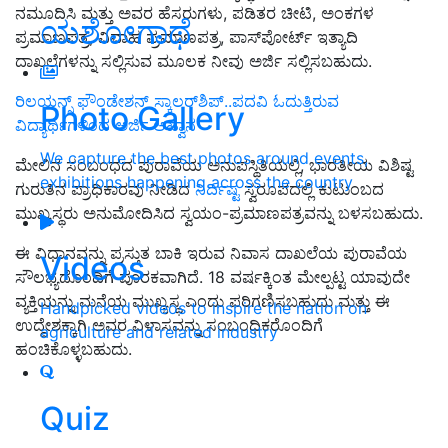
ನಮೂದಿಸಿ ಮತ್ತು ಅವರ ಹೆಸರುಗಳು, ಪಡಿತರ ಚೀಟಿ, ಅಂಕಗಳ
ಯಶೋಗಾಥೆ
ಪ್ರಮಾಣಪತ್ರ, ವಿವಾಹ ಪ್ರಮಾಣಪತ್ರ, ಪಾಸ್‌ಪೋರ್ಟ್ ಇತ್ಯಾದಿ
ದಾಖಲೆಗಳನ್ನು ಸಲ್ಲಿಸುವ ಮೂಲಕ ನೀವು ಅರ್ಜಿ ಸಲ್ಲಿಸಬಹುದು.
ರಿಲಯನ್ಸ್‌ ಫೌಂಡೇಶನ್‌ ಸ್ಕಾಲರ್‌ಶಿಪ್‌..ಪದವಿ ಓದುತ್ತಿರುವ
Photo Gallery
ವಿದ್ಯಾರ್ಥಿಗಳಿಂದ ಅರ್ಜಿ ಆಹ್ವಾನ
We capture the best photos around events,
ಮೇಲಿನ ಸಂಬಂಧದ ಪುರಾವೆಯ ಅನುಪಸ್ಥಿತಿಯಲ್ಲಿ, ಭಾರತೀಯ ವಿಶಿಷ್ಟ
exhibitions happening across the country
ಗುರುತಿನ ಪ್ರಾಧಿಕಾರವು ನೀಡಿದ
ನಿರ್ದಿಷ್ಟ
ಸ್ವರೂಪದಲ್ಲಿ ಕುಟುಂಬದ
ಮುಖ್ಯಸ್ಥರು ಅನುಮೋದಿಸಿದ ಸ್ವಯಂ-ಪ್ರಮಾಣಪತ್ರವನ್ನು ಬಳಸಬಹುದು.
ಈ ವಿಧಾನವನ್ನು ಪ್ರಸ್ತುತ ಬಾಕಿ ಇರುವ ನಿವಾಸ ದಾಖಲೆಯ ಪುರಾವೆಯ
Videos
ಸೌಲಭ್ಯದೊಂದಿಗೆ ಪೂರಕವಾಗಿದೆ. 18 ವರ್ಷಕ್ಕಿಂತ ಮೇಲ್ಪಟ್ಟ ಯಾವುದೇ
ವ್ಯಕ್ತಿಯನ್ನು ಮನೆಯ ಮುಖ್ಯಸ್ಥ ಎಂದು ಪರಿಗಣಿಸಬಹುದು ಮತ್ತು ಈ
Handpicked videos to inspire the nation on
ಉದ್ದೇಶಕ್ಕಾಗಿ ಅವರ ವಿಳಾಸವನ್ನು ಸಂಬಂಧಿಕರೊಂದಿಗೆ
agriculture and related industry
ಹಂಚಿಕೊಳ್ಳಬಹುದು.
Quiz