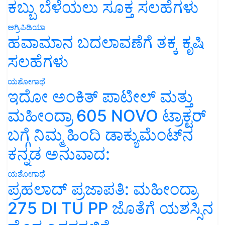
ಕಬ್ಬು ಬೆಳೆಯಲು ಸೂಕ್ತ ಸಲಹೆಗಳು
ಅಗ್ರಿಪಿಡಿಯಾ
ಹವಾಮಾನ ಬದಲಾವಣೆಗೆ ತಕ್ಕ ಕೃಷಿ
ಸಲಹೆಗಳು
ಯಶೋಗಾಥೆ
ಇದೋ ಅಂಕಿತ್ ಪಾಟೀಲ್ ಮತ್ತು
ಮಹೀಂದ್ರಾ 605 NOVO ಟ್ರಾಕ್ಟರ್
ಬಗ್ಗೆ ನಿಮ್ಮ ಹಿಂದಿ ಡಾಕ್ಯುಮೆಂಟ್‌ನ
ಕನ್ನಡ ಅನುವಾದ:
ಯಶೋಗಾಥೆ
ಪ್ರಹಲಾದ್ ಪ್ರಜಾಪತಿ: ಮಹೀಂದ್ರಾ
275 DI TU PP ಜೊತೆಗೆ ಯಶಸ್ಸಿನ