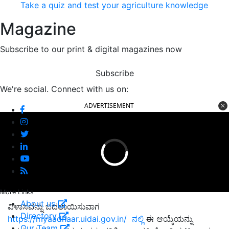
Take a quiz and test your agriculture knowledge
Magazine
Subscribe to our print & digital magazines now
Subscribe
We're social. Connect with us on:
ADVERTISEMENT
More Links
About us
ವಿಳಾಸವನ್ನು ಬದಲಾಯಿಸುವಾಗ
Directory
https://myaadhaar.uidai.gov.in/ ನಲ್ಲಿ
ಈ ಆಯ್ಕೆಯನ್ನು
Our Team