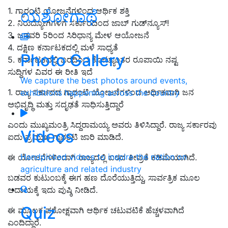
1. ಗ್ಯಾರಂಟಿ ಯೋಜನೆಗಳಿಂದ ಆರ್ಥಿಕ ಶಕ್ತಿ
ಯಶೋಗಾಥೆ
2. ನಿರುದ್ಯೋಗಿಗಳಿಗೆ ಸರ್ಕಾರದಿಂದ ಜಾಬ್‌ ಗುಡ್‌ನ್ಯೂಸ್‌!
3. ಜನವರಿ 5ರಿಂದ ಸಿರಿಧಾನ್ಯ ಮೇಳ ಆಯೋಜನೆ
4. ದಕ್ಷಿಣ ಕರ್ನಾಟಕದಲ್ಲಿ ಮಳೆ ಸಾಧ್ಯತೆ
Photo Gallery
5. ಕರ್ನಾಟಕದಲ್ಲಿ ಬರದಿಂದ ಕೋಟ್ಯಾಂತರ ರೂಪಾಯಿ ನಷ್ಟ
ಸುದ್ದಿಗಳ ವಿವರ ಈ ರೀತಿ ಇದೆ
We capture the best photos around events,
1. ರಾಜ್ಯ ಸರ್ಕಾರದ ಗ್ಯಾರಂಟಿ ಯೋಜನೆಗಳಿಂದ ಆರ್ಥಿಕವಾಗಿ ಜನ
exhibitions happening across the country
ಅಭಿವೃದ್ಧಿ ಮತ್ತು ಸದೃಢತೆ ಸಾಧಿಸುತ್ತಿದ್ದಾರೆ
ಎಂದು ಮುಖ್ಯಮಂತ್ರಿ ಸಿದ್ದರಾಮಯ್ಯ ಅವರು ತಿಳಿಸಿದ್ದಾರೆ. ರಾಜ್ಯ ಸರ್ಕಾರವು
Videos
ಐದು ಪ್ರಮುಖ ಗ್ಯಾರಂಟಿ ಜಾರಿ ಮಾಡಿದೆ.
Handpicked videos to inspire the nation on
ಈ ಯೋಜನೆಗಳಿಂದಾಗಿ
ರಾಜ್ಯ
ದಲ್ಲಿ
ಬರದ ತೀವ್ರತೆ ಕಡಿಮೆಯಾಗಿದೆ.
agriculture and related industry
ಬಡವರ ಕುಟುಂಬಕ್ಕೆ ಈಗ ಹಣ ದೊರೆಯುತ್ತಿದ್ದು
,
ಸಾರ್ವತ್ರಿಕ ಮೂಲ
ಆದಾಯ
ಕ್ಕೆ ಇದು ಪುಷ್ಠಿ ನೀಡಿದೆ.
Quiz
ಈ ಮೂಲಕ ಪರೋಕ್ಷವಾಗಿ
ಆರ್ಥಿಕ ಚಟುವಟಿಕೆ
ಹೆಚ್ಚಳವಾಗಿದೆ
ಎಂದಿದ್ದಾರೆ.