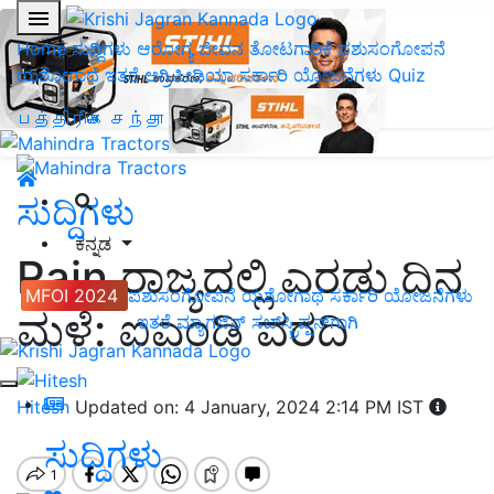
Home
ಸುದ್ದಿಗಳು
ಆರೋಗ್ಯ ಜೀವನ
ತೋಟಗಾರಿಕೆ
ಪಶುಸಂಗೋಪನೆ
ಯಶೋಗಾಥೆ
ಇತರೆ
ಅಗ್ರಿಪೀಡಿಯಾ
ಸರ್ಕಾರಿ ಯೋಜನೆಗಳು
Quiz
பத்திரிகை சந்தா
ಸುದ್ದಿಗಳು
ಕನ್ನಡ
Rain ರಾಜ್ಯದಲ್ಲಿ ಎರಡು ದಿನ
MFOI 2024
ಪಶುಸಂಗೋಪನೆ
ಯಶೋಗಾಥೆ
ಸರ್ಕಾರಿ ಯೋಜನೆಗಳು
ಮಳೆ: ಐಎಂಡಿ ವರದಿ
ಇತರೆ
ಮ್ಯಾಗಜಿನ್‌ ಸಬ್‌ಸ್ಕ್ರಿಪ್ಷನ್‌ಗಾಗಿ
Hitesh
Updated on: 4 January, 2024 2:14 PM IST
ಸುದ್ದಿಗಳು