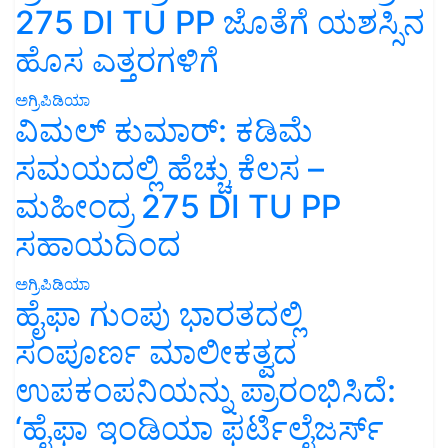
275 DI TU PP ಜೊತೆಗೆ ಯಶಸ್ಸಿನ
ಹೊಸ ಎತ್ತರಗಳಿಗೆ
ಅಗ್ರಿಪಿಡಿಯಾ
ವಿಮಲ್ ಕುಮಾರ್: ಕಡಿಮೆ
ಸಮಯದಲ್ಲಿ ಹೆಚ್ಚು ಕೆಲಸ –
ಮಹೀಂದ್ರ 275 DI TU PP
ಸಹಾಯದಿಂದ
ಅಗ್ರಿಪಿಡಿಯಾ
ಹೈಫಾ ಗುಂಪು ಭಾರತದಲ್ಲಿ
ಸಂಪೂರ್ಣ ಮಾಲೀಕತ್ವದ
ಉಪಕಂಪನಿಯನ್ನು ಪ್ರಾರಂಭಿಸಿದೆ:
‘ಹೈಫಾ ಇಂಡಿಯಾ ಫರ್ಟಿಲೈಜರ್ಸ್