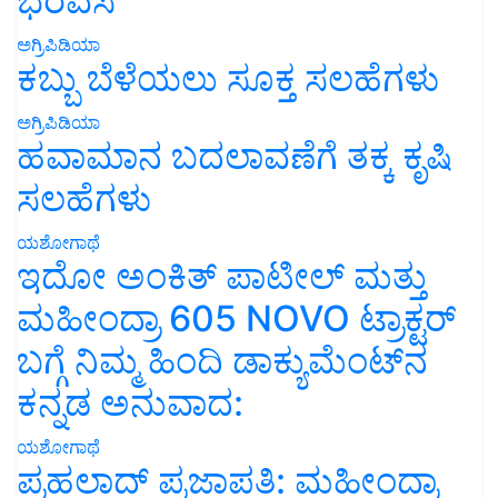
ಭರವಸೆ
ಅಗ್ರಿಪಿಡಿಯಾ
ಕಬ್ಬು ಬೆಳೆಯಲು ಸೂಕ್ತ ಸಲಹೆಗಳು
ಅಗ್ರಿಪಿಡಿಯಾ
ಹವಾಮಾನ ಬದಲಾವಣೆಗೆ ತಕ್ಕ ಕೃಷಿ
ಸಲಹೆಗಳು
ಯಶೋಗಾಥೆ
ಇದೋ ಅಂಕಿತ್ ಪಾಟೀಲ್ ಮತ್ತು
ಮಹೀಂದ್ರಾ 605 NOVO ಟ್ರಾಕ್ಟರ್
ಬಗ್ಗೆ ನಿಮ್ಮ ಹಿಂದಿ ಡಾಕ್ಯುಮೆಂಟ್‌ನ
ಕನ್ನಡ ಅನುವಾದ:
ಯಶೋಗಾಥೆ
ಪ್ರಹಲಾದ್ ಪ್ರಜಾಪತಿ: ಮಹೀಂದ್ರಾ