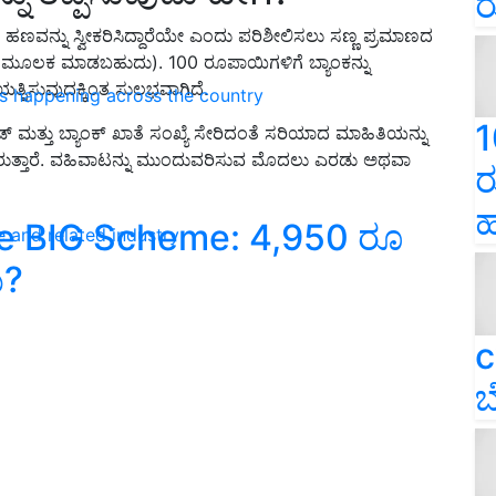
ರ
ು ಹಣವನ್ನು ಸ್ವೀಕರಿಸಿದ್ದಾರೆಯೇ ಎಂದು ಪರಿಶೀಲಿಸಲು ಸಣ್ಣ ಪ್ರಮಾಣದ
ರೆ ಮೂಲಕ ಮಾಡಬಹುದು
). 100
ರೂಪಾಯಿಗಳಿಗೆ ಬ್ಯಾಂಕನ್ನು
ತ್ನಿಸುವುದಕ್ಕಿಂತ ಸುಲಭವಾಗಿದೆ
.
ns happening across the country
1
್ ಮತ್ತು ಬ್ಯಾಂಕ್ ಖಾತೆ ಸಂಖ್ಯೆ ಸೇರಿದಂತೆ ಸರಿಯಾದ ಮಾಹಿತಿಯನ್ನು
ತ್ತಾರೆ
.
ವಹಿವಾಟನ್ನು ಮುಂದುವರಿಸುವ ಮೊದಲು ಎರಡು ಅಥವಾ
ರ
ಹ
ce BIG Scheme: 4,950 ರೂ
e and related industry
ಯ?
c
ಬ