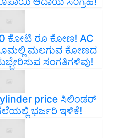
ೂಪಾಯಿ ಆದಾಯ ಸಂಗ್ರಹ!
0 ಕೋಟಿ ರೂ ಕೋಣ! AC
ೂಮಲ್ಲಿ ಮಲಗುವ ಕೋಣದ
ುಬ್ಬೇರಿಸುವ ಸಂಗತಿಗಳಿವು!
ylinder price ಸಿಲಿಂಡರ್‌
ೆಲೆಯಲ್ಲಿ ಭರ್ಜರಿ ಇಳಿಕೆ!