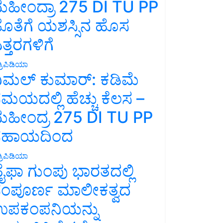
ಹೀಂದ್ರಾ 275 DI TU PP
ೊತೆಗೆ ಯಶಸ್ಸಿನ ಹೊಸ
ತ್ತರಗಳಿಗೆ
್ರಿಪಿಡಿಯಾ
ಿಮಲ್ ಕುಮಾರ್: ಕಡಿಮೆ
ಮಯದಲ್ಲಿ ಹೆಚ್ಚು ಕೆಲಸ –
ಹೀಂದ್ರ 275 DI TU PP
ಸಹಾಯದಿಂದ
್ರಿಪಿಡಿಯಾ
ೈಫಾ ಗುಂಪು ಭಾರತದಲ್ಲಿ
ಂಪೂರ್ಣ ಮಾಲೀಕತ್ವದ
ಪಕಂಪನಿಯನ್ನು