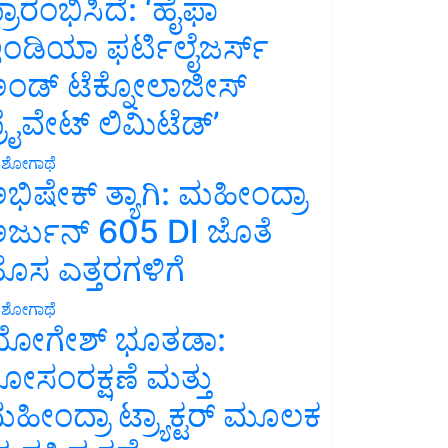
್ರಾರಂಭಿಸಿದೆ: ‘ಹೈಫಾ
ಂಡಿಯಾ ಫರ್ಟಿಲೈಜರ್ಸ್
ಂಡ್ ಟೆಕ್ನೋಲಾಜೀಸ್
್ರೈವೇಟ್ ಲಿಮಿಟೆಡ್’
ಶೋಗಾಥೆ
ಭಿಷೇಕ್ ತ್ಯಾಗಿ: ಮಹೀಂದ್ರಾ
ರ್ಜುನ್ 605 DI ಜೊತೆ
ೊಸ ಎತ್ತರಗಳಿಗೆ
ಶೋಗಾಥೆ
ೋಗೇಶ್ ಭೂತಡಾ:
ೋಸಂರಕ್ಷಣೆ ಮತ್ತು
ಹೀಂದ್ರಾ ಟ್ರ್ಯಾಕ್ಟರ್ ಮೂಲಕ