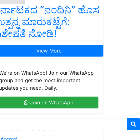
ರ್ನಾಟಕದ “ನಂದಿನಿ” ಹೊಸ
ತ್ಪನ್ನ ಮಾರುಕಟ್ಟೆಗೆ:
ಿಶೇಷತೆ ನೋಡಿ!
View More
We're on WhatsApp! Join our WhatsApp
group and get the most important
updates you need. Daily.
Join on WhatsApp
atest feeds
ಶೋಗಾಥೆ