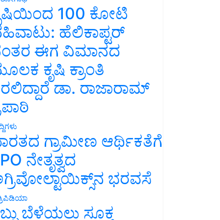
ೃಷಿಯಿಂದ 100 ಕೋಟಿ
ಹಿವಾಟು: ಹೆಲಿಕಾಪ್ಟರ್
ಂತರ ಈಗ ವಿಮಾನದ
ೂಲಕ ಕೃಷಿ ಕ್ರಾಂತಿ
ರಲಿದ್ದಾರೆ ಡಾ. ರಾಜಾರಾಮ್
್ರಿಪಾಠಿ
್ದಿಗಳು
ಾರತದ ಗ್ರಾಮೀಣ ಆರ್ಥಿಕತೆಗೆ
PO ನೇತೃತ್ವದ
ಗ್ರಿವೋಲ್ಟಾಯಿಕ್ಸ್‌ನ ಭರವಸೆ
್ರಿಪಿಡಿಯಾ
ಬ್ಬು ಬೆಳೆಯಲು ಸೂಕ್ತ