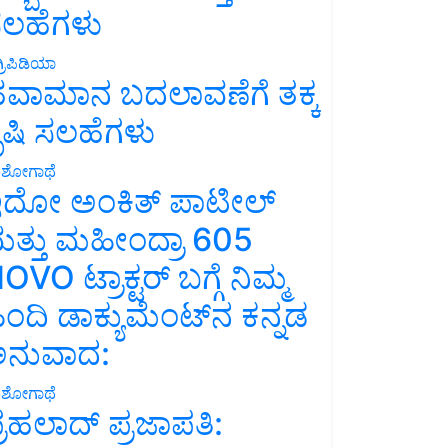
ಲಹೆಗಳು
್ರಿಪಿಡಿಯಾ
ವಾಮಾನ ಬದಲಾವಣೆಗೆ ತಕ್ಕ
ೃಷಿ ಸಲಹೆಗಳು
ಶೋಗಾಥೆ
ದೋ ಅಂಕಿತ್ ಪಾಟೀಲ್
ತ್ತು ಮಹೀಂದ್ರಾ 605
OVO ಟ್ರಾಕ್ಟರ್ ಬಗ್ಗೆ ನಿಮ್ಮ
ಿಂದಿ ಡಾಕ್ಯುಮೆಂಟ್‌ನ ಕನ್ನಡ
ನುವಾದ:
ಶೋಗಾಥೆ
್ರಹಲಾದ್ ಪ್ರಜಾಪತಿ: