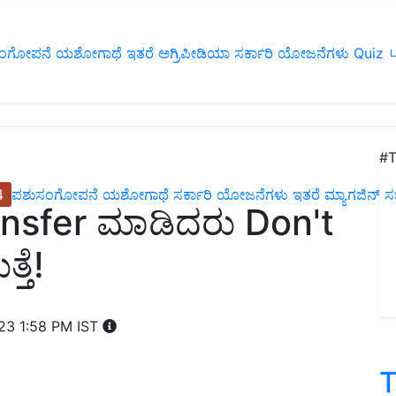
ಂಗೋಪನೆ
ಯಶೋಗಾಥೆ
ಇತರೆ
ಅಗ್ರಿಪೀಡಿಯಾ
ಸರ್ಕಾರಿ ಯೋಜನೆಗಳು
Quiz
ப
#T
4
ಪಶುಸಂಗೋಪನೆ
ಯಶೋಗಾಥೆ
ಸರ್ಕಾರಿ ಯೋಜನೆಗಳು
ಇತರೆ
ಮ್ಯಾಗಜಿನ್‌ ಸಬ್‌
ansfer ಮಾಡಿದರು Don't
್ತೆ!
023 1:58 PM IST
T