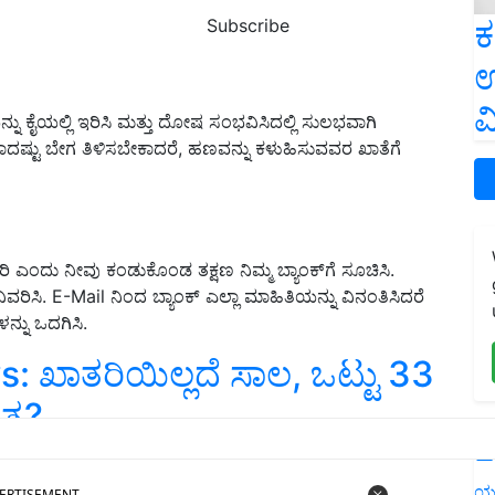
ಕ
Subscribe
ಉ
ವ
ನು ಕೈಯಲ್ಲಿ ಇರಿಸಿ ಮತ್ತು ದೋಷ ಸಂಭವಿಸಿದಲ್ಲಿ ಸುಲಭವಾಗಿ
ಾದಷ್ಟು ಬೇಗ ತಿಳಿಸಬೇಕಾದರೆ
,
ಹಣವನ್ನು ಕಳುಹಿಸುವವರ ಖಾತೆಗೆ
ದೀರಿ ಎಂದು ನೀವು ಕಂಡುಕೊಂಡ ತಕ್ಷಣ ನಿಮ್ಮ ಬ್ಯಾಂಕ್
ಗೆ ಸೂಚಿಸಿ
.
ಿವರಿಸಿ
. E-Mail
ನಿಂದ ಬ್ಯಾಂಕ್ ಎಲ್ಲಾ ಮಾಹಿತಿಯನ್ನು ವಿನಂತಿಸಿದರೆ
ನು ಒದಗಿಸಿ
.
 ಖಾತರಿಯಿಲ್ಲದೆ ಸಾಲ, ಒಟ್ಟು 33
್ರ?
L
ERTISEMENT
ಯ