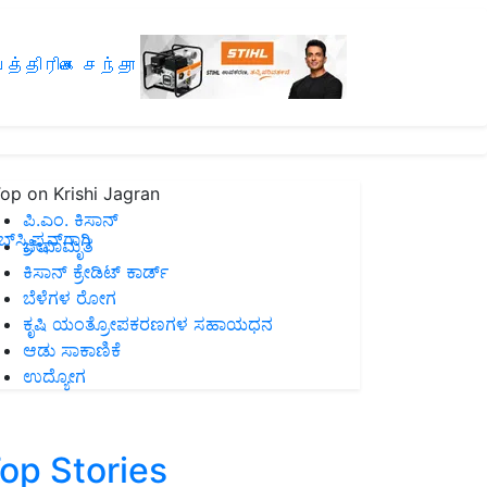
த்திரிகை சந்தா
op on Krishi Jagran
ಪಿ.ಎಂ. ಕಿಸಾನ್
ಸ್ಕ್ರಿಪ್ಷನ್‌ಗಾಗಿ
ಜೀವಾಮೃತ
ಕಿಸಾನ್ ಕ್ರೇಡಿಟ್ ಕಾರ್ಡ್
ಬೆಳೆಗಳ ರೋಗ
ಕೃಷಿ ಯಂತ್ರೋಪಕರಣಗಳ ಸಹಾಯಧನ
ಆಡು ಸಾಕಾಣಿಕೆ
ಉದ್ಯೋಗ
op Stories