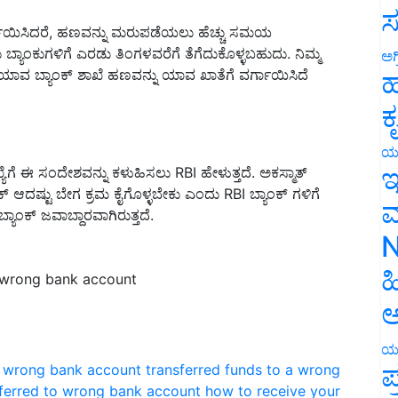
ಾಯಿಸಿದರೆ
,
ಹಣವನ್ನು ಮರುಪಡೆಯಲು ಹೆಚ್ಚು ಸಮಯ
ಸ
್ಯಾಂಕುಗಳಿಗೆ ಎರಡು ತಿಂಗಳವರೆಗೆ ತೆಗೆದುಕೊಳ್ಳಬಹುದು
.
ನಿಮ್ಮ
ಾವ ಬ್ಯಾಂಕ್ ಶಾಖೆ ಹಣವನ್ನು ಯಾವ ಖಾತೆಗೆ ವರ್ಗಾಯಿಸಿದೆ
ಅಗ
ಹ
ಕ
ಯೆಗೆ ಈ ಸಂದೇಶವನ್ನು ಕಳುಹಿಸಲು
RBI
ಹೇಳುತ್ತದೆ
.
ಅಕಸ್ಮಾತ್
ಯ
ಇ
್ ಆದಷ್ಟು ಬೇಗ ಕ್ರಮ ಕೈಗೊಳ್ಳಬೇಕು ಎಂದು
RBI
ಬ್ಯಾಂಕ್ ಗಳಿಗೆ
ಾಂಕ್ ಜವಾಬ್ದಾರವಾಗಿರುತ್ತದೆ
.
ಮ
N
 wrong bank account
ಹ
ಅ
a wrong bank account
transferred funds to a wrong
ಯ
ಪ
ferred to wrong bank account
how to receive your
unt, how to get your money back if transferred to