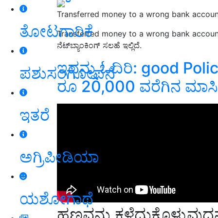
Transferred money to a wrong bank accoun
ತೋಟಗಾರಿಕೆ
Transferred money to a wrong bank accou
ನೆಟ್
ಬ್ಯಾಂಕಿಂಗ್ ಸಲಹೆ ಇಲ್ಲಿದೆ
.
ಇದನ್ನು ಓದಿರಿ:
good Polic
ಪಶುಸಂಗೋಪನೆ
ರೂ 20,000 ವರೆಗಿನ ಮಾಸಿ
ಇತರೆ
ಅಗ್ರಿಪೀಡಿಯಾ
ಯಶೋಗಾಥೆ
ಹಣವನ್ನು ಕಳೆದುಕೊಳ್ಳುವುದನ್