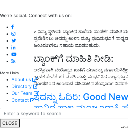
We're social. Connect with us on:
>
ನಿಮ್ಮ ಸ್ಥಳೀಯ ಬ್ಯಾಂಕಿನ ಶಾಖೆಯ ಸಂಪರ್ಕ ಮಾಹಿತಿಯನ್
ಪ್ರವೇಶಿಸಲು ಅದನ್ನು ಉಳಿಸಿ ಮತ್ತು ಫಲಾನುಭವಿಗೆ ಸಾಧ್ಯವ
ಹಿಂತಿರುಗಿಸಲು ಸಹಾಯ ಮಾಡಬಹುದು
.
ಬ್ಯಾಂಕ್
ಗೆ ಮಾಹಿತಿ ನೀಡಿ
:
ಆಕಸ್ಮಿಕವಾಗಿ ಬೇರೊಬ್ಬರ ಖಾತೆಗೆ ಹಣವನ್ನು ವರ್ಗಾಯಿಸಿದ್
More Links
ಗ್ರಾಹಕ ಸೇವೆಗೆ ಕರೆ ಮಾಡಿ ಮತ್ತು ಸಂಭವಿಸಿದ ಎಲ್ಲವನ್ನೂ ವ
About us
ದೋಷದಿಂದ ಉಂಟಾದ ವಹಿವಾಟಿನ ಸಂಪೂರ್ಣ ವಿವರಗಳನ್
Directory
Our Team
ಇದನ್ನು ಓದಿರಿ
:
Good News:
Contact
ಸಾವಿರ ಸಾಲ ಮಂಜೂರಾತಿ ಪತ
ADV
CLOSE