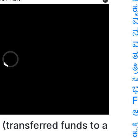
ಕ
ವ
ನ
ಮ
ತ
ತ
ಸುದ
ಭ
F
ಅ
! (transferred funds to a
ಅಗ
ಕ