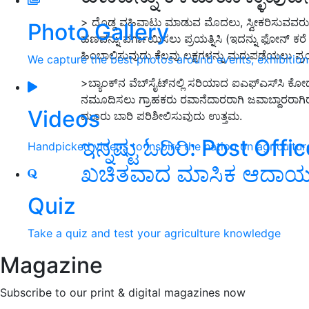
>
ದೊಡ್ಡ ವಹಿವಾಟು ಮಾಡುವ ಮೊದಲು
,
ಸ್ವೀಕರಿಸುವವರ
Photo Gallery
ಹಣವನ್ನು ವರ್ಗಾಯಿಸಲು ಪ್ರಯತ್ನಿಸಿ
(
ಇದನ್ನು ಫೋನ್ ಕ
ಹಿಂಬಾಲಿಸುವುದು ಕೆಲವು ಲಕ್ಷಗಳನ್ನು ಮರುಪಡೆಯಲು ಪ್ರಯ
We capture the best photos around events, exhibitio
>
ಬ್ಯಾಂಕ್
ನ ವೆಬ್
ಸೈಟ್
ನಲ್ಲಿ ಸರಿಯಾದ ಐಎಫ್
ಎಸ್
ಸಿ ಕೋಡ
ನಮೂದಿಸಲು ಗ್ರಾಹಕರು ರವಾನೆದಾರರಾಗಿ ಜವಾಬ್ದಾರರಾಗಿರು
Videos
ಮೂರು ಬಾರಿ ಪರಿಶೀಲಿಸುವುದು ಉತ್ತಮ
.
ಇನ್ನಷ್ಟು ಓದಿರಿ
:
Post Offi
Handpicked videos to inspire the nation on agricultur
ಖಚಿತವಾದ ಮಾಸಿಕ ಆದಾ
Quiz
Take a quiz and test your agriculture knowledge
Magazine
Subscribe to our print & digital magazines now