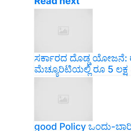
ಸರ್ಕಾರದ ದೊಡ್ಡ ಯೋಜನೆ: ರ
ಮೆಚ್ಯೂರಿಟಿಯಲ್ಲಿ ರೂ 5 ಲಕ್ಷ
good Policy ಒಂದು-ಬಾರಿ
ವರೆಗಿನ ಮಾಸಿಕ ಪಿಂಚಣಿ