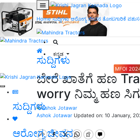
Home
ಸುದ್ದಿಗಳು
ಆರೋಗ್ಯ ಜೀವನ
ತೋಟಗಾರಿಕೆ
ಪಶುಸ
ಕನ್ನಡ
ಸುದ್ದಿಗಳು
MFOI 202
ಬೇರೆ ಖಾತೆಗೆ ಹಣ Tr
worry ನಿಮ್ಮ ಹಣ ಸಿಗುತ
ಸುದ್ದಿಗಳು
Ashok Jotawar
Updated on: 10 January, 2
ಆರೋಗ್ಯ ಜೀವನ