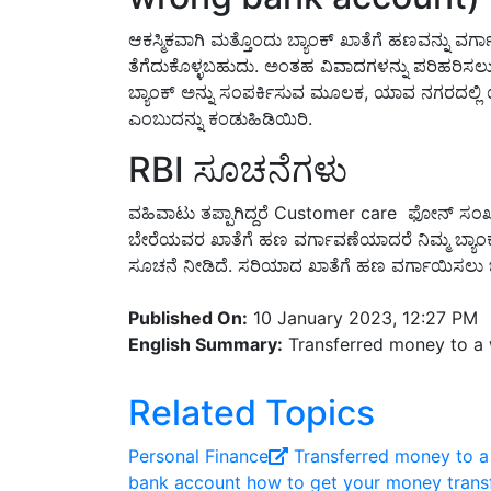
ಆಕಸ್ಮಿಕವಾಗಿ ಮತ್ತೊಂದು ಬ್ಯಾಂಕ್ ಖಾತೆಗೆ ಹಣವನ್ನು ವರ್ಗ
ತೆಗೆದುಕೊಳ್ಳಬಹುದು
.
ಅಂತಹ ವಿವಾದಗಳನ್ನು ಪರಿಹರಿಸಲು ಬ
ಬ್ಯಾಂಕ್ ಅನ್ನು ಸಂಪರ್ಕಿಸುವ ಮೂಲಕ
,
ಯಾವ ನಗರದಲ್ಲಿ ಯ
ಎಂಬುದನ್ನು ಕಂಡುಹಿಡಿಯಿರಿ
.
RBI
ಸೂಚನೆಗಳು
ವಹಿವಾಟು ತಪ್ಪಾಗಿದ್ದರೆ
Customer care
ಫೋನ್ ಸಂಖ್
ಬೇರೆಯವರ ಖಾತೆಗೆ ಹಣ ವರ್ಗಾವಣೆಯಾದರೆ ನಿಮ್ಮ ಬ್ಯಾಂಕ
ಸೂಚನೆ ನೀಡಿದೆ
.
ಸರಿಯಾದ ಖಾತೆಗೆ ಹಣ ವರ್ಗಾಯಿಸಲು ಬ್ಯ
Published On:
10 January 2023, 12:27 PM
English Summary:
Transferred money to a
Related Topics
Personal Finance
Transferred money to 
bank account
how to get your money trans
money back transferred to wrong bank acco