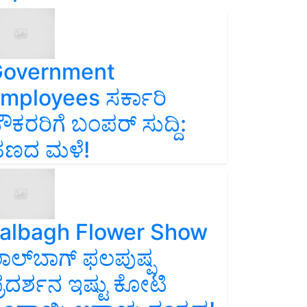
overnment
mployees ಸರ್ಕಾರಿ
ೌಕರರಿಗೆ ಬಂಪರ್‌ ಸುದ್ದಿ:
ಣದ ಮಳೆ!
albagh Flower Show
ಾಲ್‌ಬಾಗ್ ಫಲಪುಷ್ಪ
್ರದರ್ಶನ ಇಷ್ಟು ಕೋಟಿ