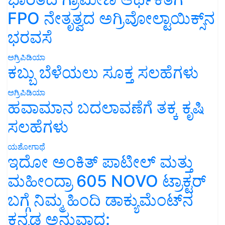
FPO ನೇತೃತ್ವದ ಅಗ್ರಿವೋಲ್ಟಾಯಿಕ್ಸ್‌ನ
ಭರವಸೆ
ಅಗ್ರಿಪಿಡಿಯಾ
ಕಬ್ಬು ಬೆಳೆಯಲು ಸೂಕ್ತ ಸಲಹೆಗಳು
ಅಗ್ರಿಪಿಡಿಯಾ
ಹವಾಮಾನ ಬದಲಾವಣೆಗೆ ತಕ್ಕ ಕೃಷಿ
ಸಲಹೆಗಳು
ಯಶೋಗಾಥೆ
ಇದೋ ಅಂಕಿತ್ ಪಾಟೀಲ್ ಮತ್ತು
ಮಹೀಂದ್ರಾ 605 NOVO ಟ್ರಾಕ್ಟರ್
ಬಗ್ಗೆ ನಿಮ್ಮ ಹಿಂದಿ ಡಾಕ್ಯುಮೆಂಟ್‌ನ
ಕನ್ನಡ ಅನುವಾದ: