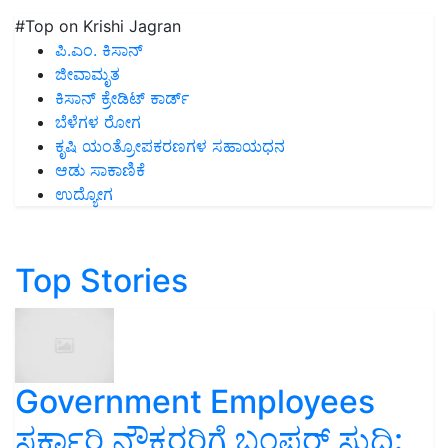
#Top on Krishi Jagran
ಪಿ.ಎಂ. ಕಿಸಾನ್
ಜೀವಾಮೃತ
ಕಿಸಾನ್ ಕ್ರೇಡಿಟ್ ಕಾರ್ಡ್
ಬೆಳೆಗಳ ರೋಗ
ಕೃಷಿ ಯಂತ್ರೋಪಕರಣಗಳ ಸಹಾಯಧನ
ಆಡು ಸಾಕಾಣಿಕೆ
ಉದ್ಯೋಗ
Top Stories
Government Employees
ಸರ್ಕಾರಿ ನೌಕರರಿಗೆ ಬಂಪರ್‌ ಸುದ್ದಿ: