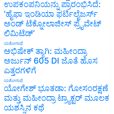
ಉಪಕಂಪನಿಯನ್ನು ಪ್ರಾರಂಭಿಸಿದೆ:
‘ಹೈಫಾ ಇಂಡಿಯಾ ಫರ್ಟಿಲೈಜರ್ಸ್
ಅಂಡ್ ಟೆಕ್ನೋಲಾಜೀಸ್ ಪ್ರೈವೇಟ್
ಲಿಮಿಟೆಡ್’
ಯಶೋಗಾಥೆ
ಅಭಿಷೇಕ್ ತ್ಯಾಗಿ: ಮಹೀಂದ್ರಾ
ಅರ್ಜುನ್ 605 DI ಜೊತೆ ಹೊಸ
ಎತ್ತರಗಳಿಗೆ
ಯಶೋಗಾಥೆ
ಯೋಗೇಶ್ ಭೂತಡಾ: ಗೋಸಂರಕ್ಷಣೆ
ಮತ್ತು ಮಹೀಂದ್ರಾ ಟ್ರ್ಯಾಕ್ಟರ್ ಮೂಲಕ
ಯಶಸ್ಸಿನ ಕಥೆ