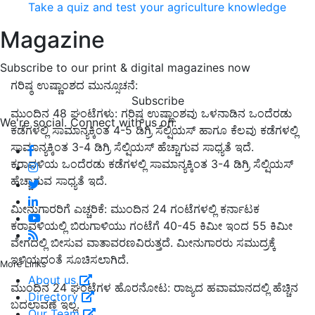
Take a quiz and test your agriculture knowledge
Magazine
Subscribe to our print & digital magazines now
ಗರಿಷ್ಠ ಉಷ್ಣಾಂಶದ ಮುನ್ಸೂಚನೆ:
Subscribe
ಮುಂದಿನ 48 ಘಂಟೆಗಳು: ಗರಿಷ್ಠ ಉಷ್ಣಾಂಶವು ಒಳನಾಡಿನ ಒಂದೆರಡು
We're social. Connect with us on:
ಕಡೆಗಳಲ್ಲಿ ಸಾಮಾನ್ಯಕ್ಕಿಂತ 4-5 ಡಿಗ್ರಿ ಸೆಲ್ಷಿಯಸ್ ಹಾಗೂ ಕೆಲವು ಕಡೆಗಳಲ್ಲಿ
ಸಾಮಾನ್ಯಕ್ಕಿಂತ 3-4 ಡಿಗ್ರಿ ಸೆಲ್ಷಿಯಸ್ ಹೆಚ್ಚಾಗುವ ಸಾಧ್ಯತೆ ಇದೆ.
ಕರಾವಳಿಯ ಒಂದೆರಡು ಕಡೆಗಳಲ್ಲಿ ಸಾಮಾನ್ಯಕ್ಕಿಂತ 3-4 ಡಿಗ್ರಿ ಸೆಲ್ಷಿಯಸ್
ಹೆಚ್ಚಾಗುವ ಸಾಧ್ಯತೆ ಇದೆ.
ಮೀನುಗಾರರಿಗೆ ಎಚ್ಚರಿಕೆ: ಮುಂದಿನ 24 ಗಂಟೆಗಳಲ್ಲಿ ಕರ್ನಾಟಕ
ಕರಾವಳಿಯಲ್ಲಿ ಬಿರುಗಾಳಿಯು ಗಂಟೆಗೆ 40-45 ಕಿಮೀ ಇಂದ 55 ಕಿಮೀ
ವೇಗದಲ್ಲಿ ಬೀಸುವ ವಾತಾವರಣವಿರುತ್ತದೆ. ಮೀನುಗಾರರು ಸಮುದ್ರಕ್ಕೆ
ಇಳಿಯದಂತೆ ಸೂಚಿಸಲಾಗಿದೆ.
More Links
About us
ಮುಂದಿನ 24 ಘಂಟೆಗಳ ಹೊರನೋಟ: ರಾಜ್ಯದ ಹವಾಮಾನದಲ್ಲಿ ಹೆಚ್ಚಿನ
Directory
ಬದಲಾವಣೆ ಇಲ್ಲ.
Our Team