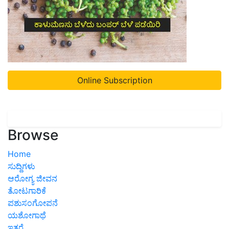
Online Subscription
Browse
Home
ಸುದ್ದಿಗಳು
ಆರೋಗ್ಯ ಜೀವನ
ತೋಟಗಾರಿಕೆ
ಪಶುಸಂಗೋಪನೆ
ಯಶೋಗಾಥೆ
ಇತರೆ