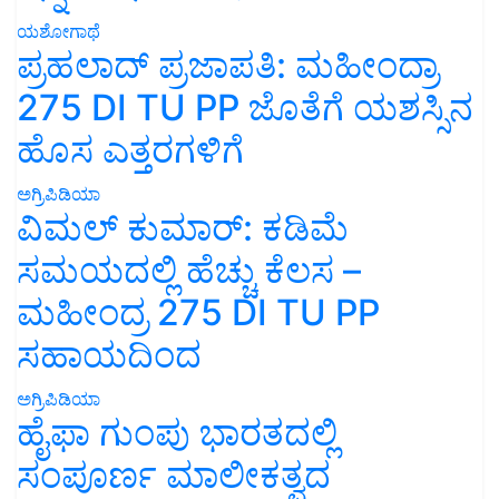
ಯಶೋಗಾಥೆ
ಪ್ರಹಲಾದ್ ಪ್ರಜಾಪತಿ: ಮಹೀಂದ್ರಾ
275 DI TU PP ಜೊತೆಗೆ ಯಶಸ್ಸಿನ
ಹೊಸ ಎತ್ತರಗಳಿಗೆ
ಅಗ್ರಿಪಿಡಿಯಾ
ವಿಮಲ್ ಕುಮಾರ್: ಕಡಿಮೆ
ಸಮಯದಲ್ಲಿ ಹೆಚ್ಚು ಕೆಲಸ –
ಮಹೀಂದ್ರ 275 DI TU PP
ಸಹಾಯದಿಂದ
ಅಗ್ರಿಪಿಡಿಯಾ
ಹೈಫಾ ಗುಂಪು ಭಾರತದಲ್ಲಿ
ಸಂಪೂರ್ಣ ಮಾಲೀಕತ್ವದ