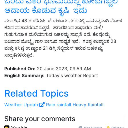
ಒಂದು ಎಕರೆ ಭೂಮಿಯಲ್ಲಿ ಕೋಟಿಗಟ್ಟಲೆ
ಆದಾಯ ಕೊಡುವ ಕೃಷಿ ಇದು
ಮುಂದಿನ 48 ಗಂಟೆಗಳು: ಬೆಂಗಳೂರು ನಗರದಲ್ಲಿ ಸಾಮಾನ್ಯವಾಗಿ ಮೋಡ
ಕವಿದ ವಾತಾವರಣವಿರುತ್ತದೆ. ಹಗುರದಿಂದ ಸಾಧಾರಣ ಮಳೆ/
ಗುಡುಗುಸಹಿತ ಮಳೆಯಾಗುವ ಬಹಳಷ್ಟು ಸಾಧ್ಯತೆ ಇದೆ. ಕೆಲವೊಮ್ಮೆ
ಬಲವಾದ ಮೇಲ್ಮೈ ಗಾಳಿ ಬೀಸುವ ಸಾಧ್ಯತೆ ಇದೆ. ಗರಿಷ್ಠ ಉಷ್ಣಾಂಶ 28
ಮತ್ತು ಕನಿಷ್ಠ ಉಷ್ಣಾಂಶ 21 ಡಿಗ್ರಿ ಸೆಲ್ಷಿಯಸ್ ಇರುವ ಬಹಳಷ್ಟು
ಸಾಧ್ಯತೆಗಳಿರುತ್ತದೆ.
Published On:
20 June 2023, 09:59 AM
English Summary:
Today's weather Report
Related Topics
Weather Update
Rain
rainfall
Heavy Rainfall
Share your comments