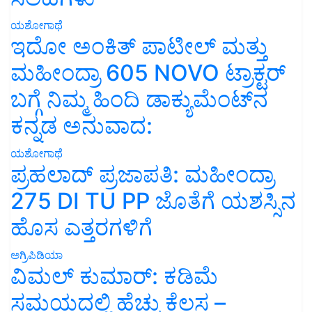
ಯಶೋಗಾಥೆ
ಇದೋ ಅಂಕಿತ್ ಪಾಟೀಲ್ ಮತ್ತು
ಮಹೀಂದ್ರಾ 605 NOVO ಟ್ರಾಕ್ಟರ್
ಬಗ್ಗೆ ನಿಮ್ಮ ಹಿಂದಿ ಡಾಕ್ಯುಮೆಂಟ್‌ನ
ಕನ್ನಡ ಅನುವಾದ:
ಯಶೋಗಾಥೆ
ಪ್ರಹಲಾದ್ ಪ್ರಜಾಪತಿ: ಮಹೀಂದ್ರಾ
275 DI TU PP ಜೊತೆಗೆ ಯಶಸ್ಸಿನ
ಹೊಸ ಎತ್ತರಗಳಿಗೆ
ಅಗ್ರಿಪಿಡಿಯಾ
ವಿಮಲ್ ಕುಮಾರ್: ಕಡಿಮೆ
ಸಮಯದಲ್ಲಿ ಹೆಚ್ಚು ಕೆಲಸ –