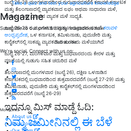
ಜುಲೈ 26-28 ಮಂಗಳವಾರದಿಂದ ಗುರುವಾರದವರೆಗೆ ಕರಾವಳಿ ಕರ್ನಾಟಕ
Take a quiz and test your agriculture knowledge
ಮತ್ತು ತೆಲಂಗಾಣದಲ್ಲಿ ವ್ಯಾಪಕವಾದ ಲಘು ಅಥವಾ ಸಾಧಾರಣ ಮಳೆ,
Magazine
ಗುಡುಗು ಮತ್ತು ಮಿಂಚಿನ ವ್ಯಾಪಕ ಮಳೆ ಸಾಧ್ಯತೆ.
ಜುಲೈ 26-28 ರ ಮಂಗಳವಾರ ಮತ್ತು ಗುರುವಾರದ ನಡುವೆ
ಕರಾವಳಿ
Subscribe to our print & digital magazines now
ಆಂಧ್ರಪ್ರದೇಶ
, ಒಳ ಕರ್ನಾಟಕ, ತಮಿಳುನಾಡು, ಪುದುಚೇರಿ ಮತ್ತು
Subscribe
ಕಾರೈಕಲ್‌ನಲ್ಲಿ ಸಾಕಷ್ಟು ವ್ಯಾಪಕವಾದ ತುಂತುರು ಮಳೆಯಾಗಿದೆ
We're social. Connect with us on:
ಜುಲೈ 26-27, ಮಂಗಳವಾರ ಮತ್ತು ಬುಧವಾರದಂದು ಕೇರಳ ಮತ್ತು
ಮಾಹೆಯಲ್ಲಿ ಗುಡುಗು ಸಹಿತ ಚದುರಿದ ಮಳೆ
ತೆಲಂಗಾಣದಲ್ಲಿ ಮಂಗಳವಾರ (ಜುಲೈ 26), ದಕ್ಷಿಣ ಒಳನಾಡಿನ
ಕರ್ನಾಟಕದಲ್ಲಿ ಬುಧವಾರದಿಂದ ಶುಕ್ರವಾರದವರೆಗೆ (ಜುಲೈ 27-29) ಮತ್ತು
ತಮಿಳುನಾಡು, ಪುದುಚೇರಿ ಮತ್ತು ಕಾರೈಕಲ್‌ನಲ್ಲಿ ಮಂಗಳವಾರದಿಂದ
ಶುಕ್ರವಾರದವರೆಗೆ (ಜುಲೈ 26-29)
ಇದನ್ನೂ ಮಿಸ್‌ ಮಾಡ್ದೆ ಓದಿ:
More Links
About us
ನಿಮ್ಮ ಜಮೀನಿನಲ್ಲಿ ಈ ಬೆಳೆ
Directory
Our Team