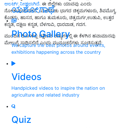
ಅಲರ್ಟ್‌ ನೀಡಲಾಗಿದೆ.
ಈ ಜಿಲ್ಲೆಗಳು ಯಾವವು ಎಂದು
ಯಶೋಗಾಥೆ
ನೋಡುವುದಾದದರೆ , ಮಲೆನಾಡು ಭಾಗದ ಚಿಕ್ಕಮಗಳೂರು, ಶಿವಮೊಗ್ಗ,
ಕೊಡಗು, ಹಾಸನ, ಹಾಗೂ ತುಮಕೂರು, ಚಿತ್ರದುರ್ಗ,ಉಡುಪಿ, ಉತ್ತರ
ಕನ್ನಡ, ದಕ್ಷಿಣ ಕನ್ನಡ, ಬೆಳಗಾವಿ, ಧಾರವಾಡ, ಗದಗ.
Photo Gallery
ಮುಂದಿನ ದಿನಗಳಲ್ಲಿ ದಕ್ಷಿಣದ ರಾಜ್ಯಗಳಲ್ಲಿ ಈ ಕೆಳಗಿನ ಹವಾಮಾನವು
ಮೇಲುಗೈ ಸಾಧಿಸಲಿದೆ ಎಂದು ಮುನ್ಸೂಚನೆಗಳು ಸೂಚಿಸುತ್ತವೆ:
We capture the best photos around events,
exhibitions happening across the country
Videos
Handpicked videos to inspire the nation on
agriculture and related industry
Quiz