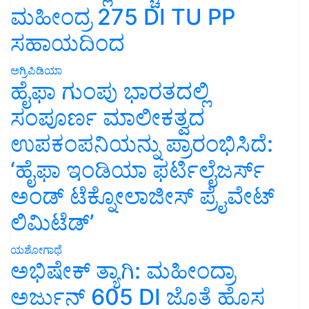
ಮಹೀಂದ್ರ 275 DI TU PP
ಸಹಾಯದಿಂದ
ಅಗ್ರಿಪಿಡಿಯಾ
ಹೈಫಾ ಗುಂಪು ಭಾರತದಲ್ಲಿ
ಸಂಪೂರ್ಣ ಮಾಲೀಕತ್ವದ
ಉಪಕಂಪನಿಯನ್ನು ಪ್ರಾರಂಭಿಸಿದೆ:
‘ಹೈಫಾ ಇಂಡಿಯಾ ಫರ್ಟಿಲೈಜರ್ಸ್
ಅಂಡ್ ಟೆಕ್ನೋಲಾಜೀಸ್ ಪ್ರೈವೇಟ್
ಲಿಮಿಟೆಡ್’
ಯಶೋಗಾಥೆ
ಅಭಿಷೇಕ್ ತ್ಯಾಗಿ: ಮಹೀಂದ್ರಾ
ಅರ್ಜುನ್ 605 DI ಜೊತೆ ಹೊಸ