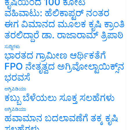
ಕೃಷಿಯಿಂದ 100 ಕೋಟಿ
ವಹಿವಾಟು: ಹೆಲಿಕಾಪ್ಟರ್ ನಂತರ
ಈಗ ವಿಮಾನದ ಮೂಲಕ ಕೃಷಿ ಕ್ರಾಂತಿ
ತರಲಿದ್ದಾರೆ ಡಾ. ರಾಜಾರಾಮ್ ತ್ರಿಪಾಠಿ
ಸುದ್ದಿಗಳು
ಭಾರತದ ಗ್ರಾಮೀಣ ಆರ್ಥಿಕತೆಗೆ
FPO ನೇತೃತ್ವದ ಅಗ್ರಿವೋಲ್ಟಾಯಿಕ್ಸ್‌ನ
ಭರವಸೆ
ಅಗ್ರಿಪಿಡಿಯಾ
ಕಬ್ಬು ಬೆಳೆಯಲು ಸೂಕ್ತ ಸಲಹೆಗಳು
ಅಗ್ರಿಪಿಡಿಯಾ
ಹವಾಮಾನ ಬದಲಾವಣೆಗೆ ತಕ್ಕ ಕೃಷಿ
ಸಲಹೆಗಳು