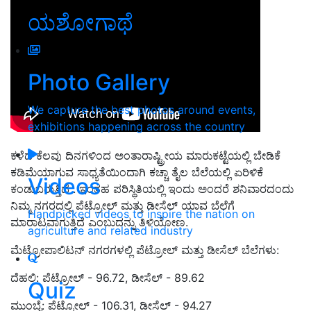
ಯಶೋಗಾಥೆ
Photo Gallery
We capture the best photos around events,
exhibitions happening across the country
ಕಳೆದ ಕೆಲವು ದಿನಗಳಿಂದ ಅಂತಾರಾಷ್ಟ್ರೀಯ ಮಾರುಕಟ್ಟೆಯಲ್ಲಿ ಬೇಡಿಕೆ
ಕಡಿಮೆಯಾಗುವ ಸಾಧ್ಯತೆಯಿಂದಾಗಿ ಕಚ್ಚಾ ತೈಲ ಬೆಲೆಯಲ್ಲಿ ಏರಿಳಿಕೆ
Videos
ಕಂಡುಬರುತ್ತಿದೆ . ಇಂತಹ ಪರಿಸ್ಥಿತಿಯಲ್ಲಿ ಇಂದು ಅಂದರೆ ಶನಿವಾರದಂದು
ನಿಮ್ಮ ನಗರದಲ್ಲಿ ಪೆಟ್ರೋಲ್ ಮತ್ತು ಡೀಸೆಲ್ ಯಾವ ಬೆಲೆಗೆ
Handpicked videos to inspire the nation on
ಮಾರಾಟವಾಗುತ್ತಿದೆ ಎಂಬುದನ್ನು ತಿಳಿಯೋಣ.
agriculture and related industry
ಮೆಟ್ರೋಪಾಲಿಟನ್ ನಗರಗಳಲ್ಲಿ ಪೆಟ್ರೋಲ್ ಮತ್ತು ಡೀಸೆಲ್ ಬೆಲೆಗಳು:
ದೆಹಲಿ: ಪೆಟ್ರೋಲ್ - 96.72, ಡೀಸೆಲ್ - 89.62
Quiz
ಮುಂಬೈ: ಪೆಟ್ರೋಲ್ - 106.31, ಡೀಸೆಲ್ - 94.27