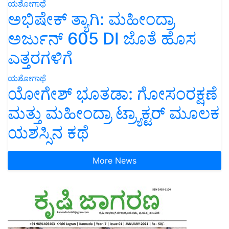
ಯಶೋಗಾಥೆ
ಅಭಿಷೇಕ್ ತ್ಯಾಗಿ: ಮಹೀಂದ್ರಾ
ಅರ್ಜುನ್ 605 DI ಜೊತೆ ಹೊಸ
ಎತ್ತರಗಳಿಗೆ
ಯಶೋಗಾಥೆ
ಯೋಗೇಶ್ ಭೂತಡಾ: ಗೋಸಂರಕ್ಷಣೆ
ಮತ್ತು ಮಹೀಂದ್ರಾ ಟ್ರ್ಯಾಕ್ಟರ್ ಮೂಲಕ
ಯಶಸ್ಸಿನ ಕಥೆ
More News