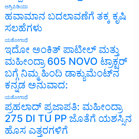
ಅಗ್ರಿಪಿಡಿಯಾ
ಹವಾಮಾನ ಬದಲಾವಣೆಗೆ ತಕ್ಕ ಕೃಷಿ
ಸಲಹೆಗಳು
ಯಶೋಗಾಥೆ
ಇದೋ ಅಂಕಿತ್ ಪಾಟೀಲ್ ಮತ್ತು
ಮಹೀಂದ್ರಾ 605 NOVO ಟ್ರಾಕ್ಟರ್
ಬಗ್ಗೆ ನಿಮ್ಮ ಹಿಂದಿ ಡಾಕ್ಯುಮೆಂಟ್‌ನ
ಕನ್ನಡ ಅನುವಾದ:
ಯಶೋಗಾಥೆ
ಪ್ರಹಲಾದ್ ಪ್ರಜಾಪತಿ: ಮಹೀಂದ್ರಾ
275 DI TU PP ಜೊತೆಗೆ ಯಶಸ್ಸಿನ
ಹೊಸ ಎತ್ತರಗಳಿಗೆ