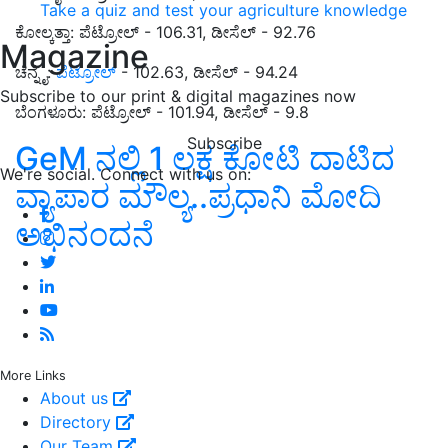
Take a quiz and test your agriculture knowledge
ಕೋಲ್ಕತ್ತಾ: ಪೆಟ್ರೋಲ್ - 106.31, ಡೀಸೆಲ್ - 92.76
Magazine
ಚೆನ್ನೈ:
ಪೆಟ್ರೋಲ್
- 102.63, ಡೀಸೆಲ್ - 94.24
Subscribe to our print & digital magazines now
ಬೆಂಗಳೂರು: ಪೆಟ್ರೋಲ್ - 101.94, ಡೀಸೆಲ್ - 9.8
Subscribe
GeM ನಲ್ಲಿ 1 ಲಕ್ಷ ಕೋಟಿ ದಾಟಿದ
We're social. Connect with us on:
ವ್ಯಾಪಾರ ಮೌಲ್ಯ..ಪ್ರಧಾನಿ ಮೋದಿ
ಅಭಿನಂದನೆ
More Links
About us
Directory
Our Team