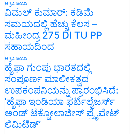
ಅಗ್ರಿಪಿಡಿಯಾ
ವಿಮಲ್ ಕುಮಾರ್: ಕಡಿಮೆ
ಸಮಯದಲ್ಲಿ ಹೆಚ್ಚು ಕೆಲಸ –
ಮಹೀಂದ್ರ 275 DI TU PP
ಸಹಾಯದಿಂದ
ಅಗ್ರಿಪಿಡಿಯಾ
ಹೈಫಾ ಗುಂಪು ಭಾರತದಲ್ಲಿ
ಸಂಪೂರ್ಣ ಮಾಲೀಕತ್ವದ
ಉಪಕಂಪನಿಯನ್ನು ಪ್ರಾರಂಭಿಸಿದೆ:
‘ಹೈಫಾ ಇಂಡಿಯಾ ಫರ್ಟಿಲೈಜರ್ಸ್
ಅಂಡ್ ಟೆಕ್ನೋಲಾಜೀಸ್ ಪ್ರೈವೇಟ್
ಲಿಮಿಟೆಡ್’