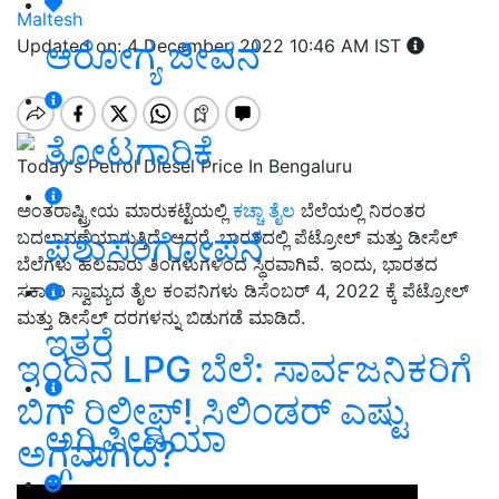
Maltesh
ಆರೋಗ್ಯ ಜೀವನ
Updated on: 4 December, 2022 10:46 AM IST
ತೋಟಗಾರಿಕೆ
Todayʼs Petrol Diesel Price In Bengaluru
ಅಂತರಾಷ್ಟ್ರೀಯ ಮಾರುಕಟ್ಟೆಯಲ್ಲಿ
ಕಚ್ಚಾ ತೈಲ
ಬೆಲೆಯಲ್ಲಿ ನಿರಂತರ
ಪಶುಸಂಗೋಪನೆ
ಬದಲಾವಣೆಯಾಗುತ್ತಿದೆ. ಆದರೆ, ಭಾರತದಲ್ಲಿ ಪೆಟ್ರೋಲ್ ಮತ್ತು ಡೀಸೆಲ್
ಬೆಲೆಗಳು ಹಲವಾರು ತಿಂಗಳುಗಳಿಂದ ಸ್ಥಿರವಾಗಿವೆ. ಇಂದು, ಭಾರತದ
ಸರ್ಕಾರಿ ಸ್ವಾಮ್ಯದ ತೈಲ ಕಂಪನಿಗಳು ಡಿಸೆಂಬರ್ 4, 2022 ಕ್ಕೆ ಪೆಟ್ರೋಲ್
ಮತ್ತು ಡೀಸೆಲ್ ದರಗಳನ್ನು ಬಿಡುಗಡೆ ಮಾಡಿದೆ.
ಇತರೆ
ಇಂದಿನ LPG ಬೆಲೆ: ಸಾರ್ವಜನಿಕರಿಗೆ
ಬಿಗ್ ರಿಲೀಫ್! ಸಿಲಿಂಡರ್ ಎಷ್ಟು
ಅಗ್ರಿಪೀಡಿಯಾ
ಅಗ್ಗವಾಗಿದೆ?