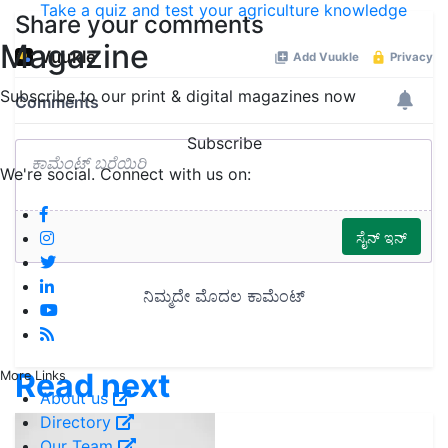
Take a quiz and test your agriculture knowledge
Share your comments
Magazine
Subscribe to our print & digital magazines now
Subscribe
We're social. Connect with us on:
Read next
More Links
About us
Directory
Our Team