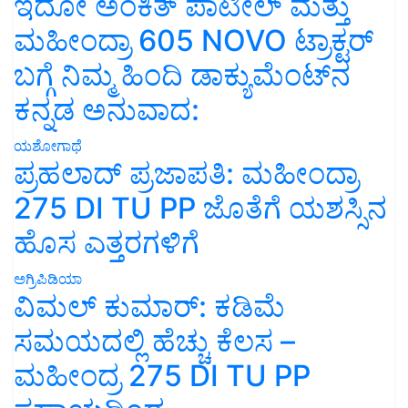
ಇದೋ ಅಂಕಿತ್ ಪಾಟೀಲ್ ಮತ್ತು
ಮಹೀಂದ್ರಾ 605 NOVO ಟ್ರಾಕ್ಟರ್
ಬಗ್ಗೆ ನಿಮ್ಮ ಹಿಂದಿ ಡಾಕ್ಯುಮೆಂಟ್‌ನ
ಕನ್ನಡ ಅನುವಾದ:
ಯಶೋಗಾಥೆ
ಪ್ರಹಲಾದ್ ಪ್ರಜಾಪತಿ: ಮಹೀಂದ್ರಾ
275 DI TU PP ಜೊತೆಗೆ ಯಶಸ್ಸಿನ
ಹೊಸ ಎತ್ತರಗಳಿಗೆ
ಅಗ್ರಿಪಿಡಿಯಾ
ವಿಮಲ್ ಕುಮಾರ್: ಕಡಿಮೆ
ಸಮಯದಲ್ಲಿ ಹೆಚ್ಚು ಕೆಲಸ –
ಮಹೀಂದ್ರ 275 DI TU PP