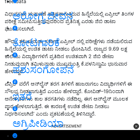
free data
ಆರೋಗ್ಯ ಜೀವನ
ವಿಧಾನಸಭಾ ಚುನಾವಣೆ ಹತ್ತಿರವಾಗುತ್ತಿರುವ ಹಿನ್ನೆಲೆಯಲ್ಲಿ ಏಪ್ರೀಲ್ ತಿಂಗಳ
ಪರೀಕ್ಷೆ ಸಮೀಪಿಸುತ್ತಿರುವುದರಿಂದ ಪ್ರತಿನಿತ್ಯ ಎರಡು ಜಿಬಿ ಡಾಟಾ
ಘೋಷಿಸಲಾಗಿದೆ.
ತೋಟಗಾರಿಕೆ
ಹೌದು, ತಮಿಳುನಾಡು ಸರ್ಕಾರ ಏಪ್ರೀಲ್ ನಲ್ಲಿ ಪರೀಕ್ಷೆಗಳು ನಡೆಯಲಿರುವ
ಹಿನ್ನೆಲೆಯಲ್ಲಿ ಉಚಿತ ಡಾಟಾ ನೀಡಲು ಘೋಷಿಸಿದೆ. ರಾಜ್ಯದ 9.69 ಲಕ್ಷ
ಕಾಲೇಜು ವಿದ್ಯಾರ್ಥಿಗಳಿಗೆ ಪ್ರತಿದಿನ ಉಚಿತವಾಗಿ 2 ಜಿಬಿ ಡೇಟಾ
ನೀಡುವುದಾಗಿ ತಮಿಳುನಾಡು ಮುಖ್ಯಮಂತ್ರಿ ಕೆ.ಪಳನಿಸ್ವಾಮಿ ಭಾನುವಾರ
ಪಶುಸಂಗೋಪನೆ
ಹೇಳಿದ್ದಾರೆ.
ಏಪ್ರಿಲ್‌ ವರೆಗೆ ಆನ್‌ಲೈನ್‌ ತರಗ ತಿಗಳಿಗೆ ಹಾಜರಾಗಲು ವಿದ್ಯಾರ್ಥಿಗಳಿಗೆ ಈ
ಸೌಲಭ್ಯ ನೀಡಲಾಗುತ್ತಿದೆ ಎಂದೂ ಹೇಳಿದ್ದಾರೆ. ಕೋವಿಡ್‌–19ನಿಂದಾಗಿ
ಇತರೆ
ಅನೇಕ ತಿಂಗಳು ಕಾಲ ತರಗತಿಗಳು ನಡೆದಿಲ್ಲ. ಈಗ ಆನ್‌ಲೈನ್‌ ಮೂಲಕ
ಪಾಠ ಹೇಳಲಾಗುತ್ತಿದೆ. ಈ ಕಾರಣಕ್ಕೆ ಉಚಿತ ಡೇಟಾ ನೀಡಲು
ನಿರ್ಧರಿಸಲಾಗಿದೆ’ ಎಂದು ಪ್ರಕಟಣೆಯಲ್ಲಿ ತಿಳಿಸಿದ್ದಾರೆ.
ಅಗ್ರಿಪೀಡಿಯಾ
ADVERTISEMENT