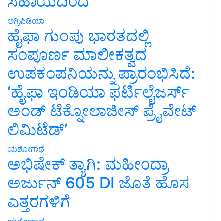
ಸಹಾಯದಿಂದ
ಅಗ್ರಿಪಿಡಿಯಾ
ಹೈಫಾ ಗುಂಪು ಭಾರತದಲ್ಲಿ
ಸಂಪೂರ್ಣ ಮಾಲೀಕತ್ವದ
ಉಪಕಂಪನಿಯನ್ನು ಪ್ರಾರಂಭಿಸಿದೆ:
‘ಹೈಫಾ ಇಂಡಿಯಾ ಫರ್ಟಿಲೈಜರ್ಸ್
ಅಂಡ್ ಟೆಕ್ನೋಲಾಜೀಸ್ ಪ್ರೈವೇಟ್
ಲಿಮಿಟೆಡ್’
ಯಶೋಗಾಥೆ
ಅಭಿಷೇಕ್ ತ್ಯಾಗಿ: ಮಹೀಂದ್ರಾ
ಅರ್ಜುನ್ 605 DI ಜೊತೆ ಹೊಸ
ಎತ್ತರಗಳಿಗೆ
ಯಶೋಗಾಥೆ