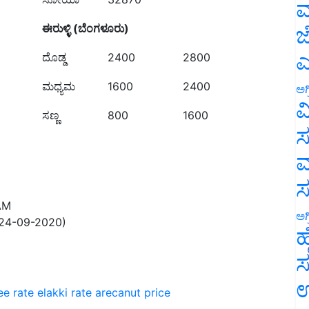
ಮ
ಈರುಳ್ಳಿ (ಬೆಂಗಳೂರು)
ಜ
ಎ
ದೊಡ್ಡ
2400
2800
ಮಧ್ಯಮ
1600
2400
ಅಗ
ವ
ಸಣ್ಣ
800
1600
ಸ
ಮ
AM
ಅಗ
(24-09-2020)
ಹ
ಸ
ಉ
ee rate
elakki rate
arecanut price