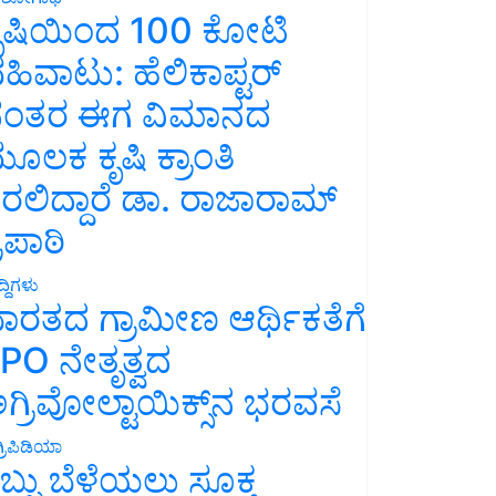
ೃಷಿಯಿಂದ 100 ಕೋಟಿ
ಹಿವಾಟು: ಹೆಲಿಕಾಪ್ಟರ್
ಂತರ ಈಗ ವಿಮಾನದ
ೂಲಕ ಕೃಷಿ ಕ್ರಾಂತಿ
ರಲಿದ್ದಾರೆ ಡಾ. ರಾಜಾರಾಮ್
್ರಿಪಾಠಿ
್ದಿಗಳು
ಾರತದ ಗ್ರಾಮೀಣ ಆರ್ಥಿಕತೆಗೆ
PO ನೇತೃತ್ವದ
ಗ್ರಿವೋಲ್ಟಾಯಿಕ್ಸ್‌ನ ಭರವಸೆ
್ರಿಪಿಡಿಯಾ
ಬ್ಬು ಬೆಳೆಯಲು ಸೂಕ್ತ