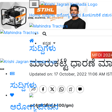
Home
ಸುದ್ದಿಗಳು
ಆರೋಗ್ಯ ಜೀವನ
ತೋಟಗಾರಿಕೆ
ಪಶುಸ
ಕನ್ನಡ
ಸುದ್ದಿಗಳು
MFOI 202
ಮಾರುಕಟ್ಟೆ ಧಾರಣೆ ಮಾಹಿತ
Updated on: 17 October, 2022 11:06 AM IS
ಸುದ್ದಿಗಳು
ಆರೋಗ್ಯ ಜೀವನ
ಏಲಕ್ಕಿಧಾರಣೆ(ಪ್ರತಿ 100
/gm
)