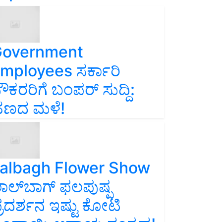
overnment
mployees ಸರ್ಕಾರಿ
ೌಕರರಿಗೆ ಬಂಪರ್‌ ಸುದ್ದಿ:
ಣದ ಮಳೆ!
albagh Flower Show
ಾಲ್‌ಬಾಗ್ ಫಲಪುಷ್ಪ
್ರದರ್ಶನ ಇಷ್ಟು ಕೋಟಿ