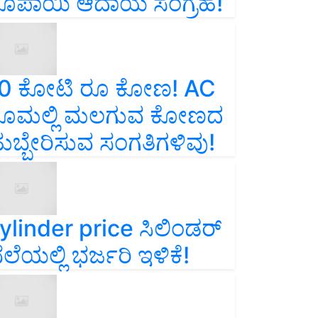
ೂಪಾಯಿ ಆದಾಯ ಸಂಗ್ರಹ!
0 ಕೋಟಿ ರೂ ಕೋಣ! AC
ೂಮಲ್ಲಿ ಮಲಗುವ ಕೋಣದ
ುಬ್ಬೇರಿಸುವ ಸಂಗತಿಗಳಿವು!
ylinder price ಸಿಲಿಂಡರ್‌
ೆಲೆಯಲ್ಲಿ ಭರ್ಜರಿ ಇಳಿಕೆ!