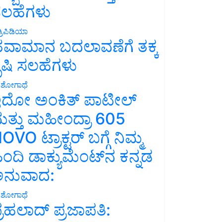
ಲಹೆಗಳು
್ರಿಪಿಡಿಯಾ
ವಾಮಾನ ಬದಲಾವಣೆಗೆ ತಕ್ಕ
ೃಷಿ ಸಲಹೆಗಳು
ಶೋಗಾಥೆ
ದೋ ಅಂಕಿತ್ ಪಾಟೀಲ್
ತ್ತು ಮಹೀಂದ್ರಾ 605
OVO ಟ್ರಾಕ್ಟರ್ ಬಗ್ಗೆ ನಿಮ್ಮ
ಿಂದಿ ಡಾಕ್ಯುಮೆಂಟ್‌ನ ಕನ್ನಡ
ನುವಾದ:
ಶೋಗಾಥೆ
್ರಹಲಾದ್ ಪ್ರಜಾಪತಿ: