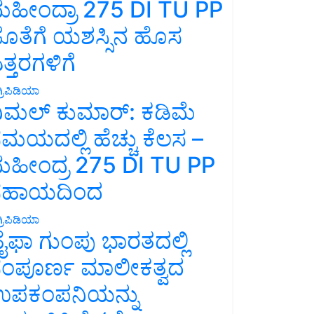
ಹೀಂದ್ರಾ 275 DI TU PP
ೊತೆಗೆ ಯಶಸ್ಸಿನ ಹೊಸ
ತ್ತರಗಳಿಗೆ
್ರಿಪಿಡಿಯಾ
ಿಮಲ್ ಕುಮಾರ್: ಕಡಿಮೆ
ಮಯದಲ್ಲಿ ಹೆಚ್ಚು ಕೆಲಸ –
ಹೀಂದ್ರ 275 DI TU PP
ಸಹಾಯದಿಂದ
್ರಿಪಿಡಿಯಾ
ೈಫಾ ಗುಂಪು ಭಾರತದಲ್ಲಿ
ಂಪೂರ್ಣ ಮಾಲೀಕತ್ವದ
ಪಕಂಪನಿಯನ್ನು