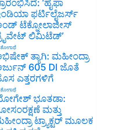
್ರಾರಂಭಿಸಿದೆ: ‘ಹೈಫಾ
ಂಡಿಯಾ ಫರ್ಟಿಲೈಜರ್ಸ್
ಂಡ್ ಟೆಕ್ನೋಲಾಜೀಸ್
್ರೈವೇಟ್ ಲಿಮಿಟೆಡ್’
ಶೋಗಾಥೆ
ಭಿಷೇಕ್ ತ್ಯಾಗಿ: ಮಹೀಂದ್ರಾ
ರ್ಜುನ್ 605 DI ಜೊತೆ
ೊಸ ಎತ್ತರಗಳಿಗೆ
ಶೋಗಾಥೆ
ೋಗೇಶ್ ಭೂತಡಾ:
ೋಸಂರಕ್ಷಣೆ ಮತ್ತು
ಹೀಂದ್ರಾ ಟ್ರ್ಯಾಕ್ಟರ್ ಮೂಲಕ