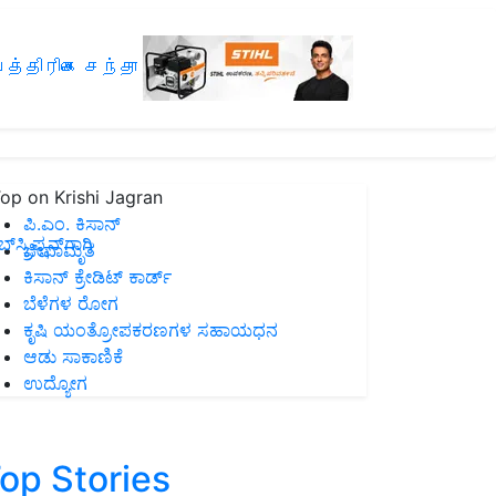
த்திரிகை சந்தா
op on Krishi Jagran
ಪಿ.ಎಂ. ಕಿಸಾನ್
ಸ್ಕ್ರಿಪ್ಷನ್‌ಗಾಗಿ
ಜೀವಾಮೃತ
ಕಿಸಾನ್ ಕ್ರೇಡಿಟ್ ಕಾರ್ಡ್
ಬೆಳೆಗಳ ರೋಗ
ಕೃಷಿ ಯಂತ್ರೋಪಕರಣಗಳ ಸಹಾಯಧನ
ಆಡು ಸಾಕಾಣಿಕೆ
ಉದ್ಯೋಗ
op Stories