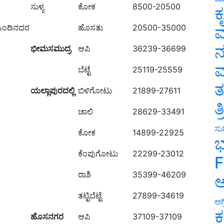
ಸುಳ್ಯ
ಕೋಕ
8500-20500
ಕ
ಿಂದಿನದರ
ಹೊಸತು
20500-35000
ವ
ನ
ಭೀಮಸಮುದ್ರ
ಆಪಿ
36239-36699
ಮ
ಬೆಟ್ಟೆ
25119-25559
ತ
ಯಲ್ಲಾಪುರದಲ್ಲಿ
ಬಿಳಿಗೋಟು
21899-27611
ತ
ಚಾಲಿ
28629-33491
ಸುದ
ಕೋಕ
14899-22925
ಭ
ಕೆಂಪುಗೋಟು
22299-23012
F
ರಾಶಿ
35399-46209
ಅ
ತಟ್ಟಿಬೆಟ್ಟೆ
27899-34619
ಅಗ
ಕ
ಹೊಸನಗರ
ಆಪಿ
37109-37109