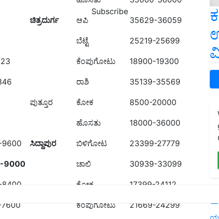
ಕ
Subscribe
ಚಿತ್ರದುರ್ಗ
ಆಪಿ
35629-36059
ಉ
ಬೆಟ್ಟೆ
25219-25699
ವ
323
ಕೆಂಪುಗೋಟು
18900-19300
346
ರಾಶಿ
35139-35569
ಪುತ್ತೂರ
ಕೋಕ
8500-20000
ಹೊಸತು
18000-36000
-9600
ಸಿದ್ದಾಪುರ
ಬಿಳಿಗೋಟ
23399-27779
-
90
00
ಚಾಲಿ
30939-33099
-8400
ಕೋಕ
17399-24112
L
-7600
ಕೆಂಪುಗೋಟು
21669-24299
ಯ