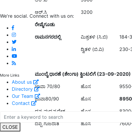
ಆರ್.ಸಿ
3200
We're social. Connect with us on:
ರೇಷ್ಮೆಗೂಡು
ರಾಮನಗರದಲ್ಲಿ
ಮಿಶ್ರತಳಿ (ಸಿ.ಬಿ)
184-
ದ್ವಿತಳಿ (ಬಿ.ವಿ)
230-
ಮುಂಬೈ ಧಾರಣೆ (ಶೇಂಗಾ) ಕ್ವಿಂಟಲಿಗೆ (2
3-09-2020)
More Links
About us
ಜಾವಾ 70/80
ಹೊಸ
9550
Directory
Our Team
ಜಾವಾ80/90
ಹೊಸ
8
9
50
Contact
ದಪ್ಪ ಮಧ್ಯಪ್ರದೇಶ
ಹೊಸ
8300
ದಪ್ಪ ಗುಜರಾತ
ಹೊಸ
7600
CLOSE