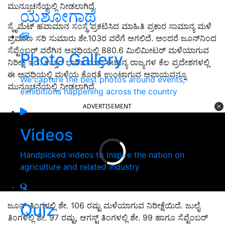
ಮುನ್ಸೂಚನೆಯಲ್ಲಿ ನೀಡಲಾಗಿದೆ.
ಯಶೋಗಾಥೆ
ಸ್ಕೈಮೆಟ್‌ ಹವಾಮಾನ ಸಂಸ್ಥೆ ಪ್ರಕಟಿಸಿದ ಮಾಹಿತಿ ಪ್ರಕಾರ ಸಾಮಾನ್ಯ ಮಳೆ
ಪ್ರಮಾಣ ಸರಿ ಸುಮಾರು ಶೇ.103ರ ವರೆಗೆ ಆಗಲಿದೆ. ಅಂದರೆ ಜೂನ್‌ನಿಂದ
ಸೆಪ್ಟೆಂಬರ್‌ ವರೆಗಿನ ಅವಧಿಯಲ್ಲಿ 880.6 ಮಿಲಿಮೀಟರ್‌ ಮಳೆಯಾಗುವ
Photo Gallery
ನಿರೀಕ್ಷೆ ಇದೆ. ಉತ್ತರ ಭಾರತ ಮತ್ತು ಈಶಾನ್ಯ ರಾಜ್ಯಗಳ ಕೆಲ ಪ್ರದೇಶಗಳಲ್ಲಿ
ಈ ಅವಧಿಯಲ್ಲಿ ಮಳೆಯ ಕೊರತೆ ಉಂಟಾಗುವ ಅಪಾಯವನ್ನೂ
We capture the best photos around events,
ಮುನ್ಸೂಚನೆಯಲ್ಲಿ ನೀಡಲಾಗಿದೆ.
exhibitions happening across the country
ADVERTISEMENT
Videos
Handpicked videos to inspire the nation on
agriculture and related industry
ಜೂನ್ ತಿಂಗಳಲ್ಲಿ ಶೇ. 106 ರಷ್ಟು ಮಳೆಯಾಗುವ ನಿರೀಕ್ಷೆಯಿದೆ. ಜುಲೈ
Quiz
ತಿಂಗಳಲ್ಲಿ ಶೇ. 97 ರಷ್ಟು, ಆಗಸ್ಟ್ ತಿಂಗಳಲ್ಲಿ ಶೇ. 99 ಹಾಗೂ ಸೆಪ್ಟೆಂಬರ್