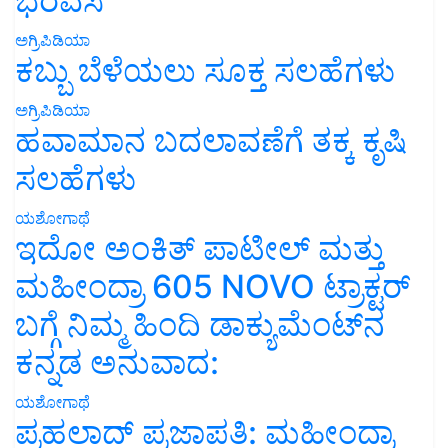
ಭರವಸೆ
ಅಗ್ರಿಪಿಡಿಯಾ
ಕಬ್ಬು ಬೆಳೆಯಲು ಸೂಕ್ತ ಸಲಹೆಗಳು
ಅಗ್ರಿಪಿಡಿಯಾ
ಹವಾಮಾನ ಬದಲಾವಣೆಗೆ ತಕ್ಕ ಕೃಷಿ
ಸಲಹೆಗಳು
ಯಶೋಗಾಥೆ
ಇದೋ ಅಂಕಿತ್ ಪಾಟೀಲ್ ಮತ್ತು
ಮಹೀಂದ್ರಾ 605 NOVO ಟ್ರಾಕ್ಟರ್
ಬಗ್ಗೆ ನಿಮ್ಮ ಹಿಂದಿ ಡಾಕ್ಯುಮೆಂಟ್‌ನ
ಕನ್ನಡ ಅನುವಾದ:
ಯಶೋಗಾಥೆ
ಪ್ರಹಲಾದ್ ಪ್ರಜಾಪತಿ: ಮಹೀಂದ್ರಾ