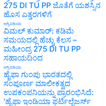
275 DI TU PP ಜೊತೆಗೆ ಯಶಸ್ಸಿನ
ಹೊಸ ಎತ್ತರಗಳಿಗೆ
ಅಗ್ರಿಪಿಡಿಯಾ
ವಿಮಲ್ ಕುಮಾರ್: ಕಡಿಮೆ
ಸಮಯದಲ್ಲಿ ಹೆಚ್ಚು ಕೆಲಸ –
ಮಹೀಂದ್ರ 275 DI TU PP
ಸಹಾಯದಿಂದ
ಅಗ್ರಿಪಿಡಿಯಾ
ಹೈಫಾ ಗುಂಪು ಭಾರತದಲ್ಲಿ
ಸಂಪೂರ್ಣ ಮಾಲೀಕತ್ವದ
ಉಪಕಂಪನಿಯನ್ನು ಪ್ರಾರಂಭಿಸಿದೆ:
‘ಹೈಫಾ ಇಂಡಿಯಾ ಫರ್ಟಿಲೈಜರ್ಸ್