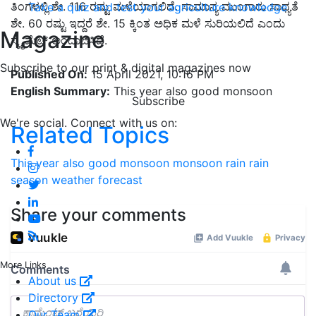
ತಿಂಗಳಲ್ಲಿ ಶೇ. 116 ರಷ್ಟು ಮಳೆಯಾಗಲಿದೆ. ಸಾಮಾನ್ಯ ಮುಂಗಾರು ಸಾಧ್ಯತೆ
Take a quiz and test your agriculture knowledge
ಶೇ. 60 ರಷ್ಟು ಇದ್ದರೆ ಶೇ. 15 ಕ್ಕಿಂತ ಅಧಿಕ ಮಳೆ ಸುರಿಯಲಿದೆ ಎಂದು
Magazine
ಸ್ಕೈಮೆಟ್ ಅಂದಾಜಿಸಿದೆ.
Subscribe to our print & digital magazines now
Published On:
15 April 2021, 10:16 PM
English Summary:
This year also good monsoon
Subscribe
We're social. Connect with us on:
Related Topics
This year also good monsoon
monsoon
rain
rain
season
weather forecast
Share your comments
More Links
About us
Directory
Our Team